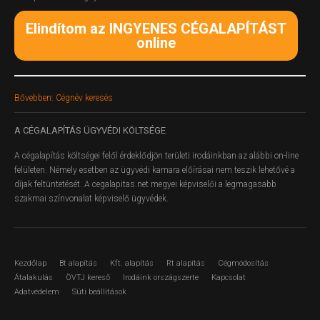
Elindítom az INGYENES CÉGALAPÍTÁST
online
Bővebben: Cégnév keresés
A
CÉGALAPÍTÁS ÜGYVÉDI KÖLTSÉGE
A cégalapítás költségei felől érdeklődjön területi irodáinkban az alábbi on-line
felületen.
Némely esetben az ügyvédi kamara előírásai nem teszik lehetővé a
díjak feltüntetését. A cegalapitas.net megyei képviselői a legmagasabb
szakmai színvonalat képviselő ügyvédek.
Kezdőlap
Bt alapítás
Kft. alapítás
Rt alapítás
Cégmódosítás
Átalakulás
ÖVTJ kereső
Irodáink országszerte
Kapcsolat
Adatvédelem
Süti beállítások