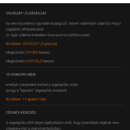
VIGYÁZAT!
ZUGÍRÁSZAT
ha nem közvetlenül ügyvédet/közjegyzőt, hanem valamilyen céget bíz meg a
cégeljárás lefolytatásával.
(A saját védelme érdekében olvassa el összállításunkat)
Bővebben: VIGYÁZAT! Zugírászat
Megbízható
ÜGYVÉD
keresés
Megbízható
KÖNYVELŐ
keresés
10
GYAKORI HIBA!
amellyel százezreket bukhat a cégalapítás során.
(avagy a "fapados" cégalapítás buktatói)
Bővebben: 10 gyakori hiba
CÉGNÉV
KERESÉS
A cégalapítás előtt kérjen tájékoztatást arról, hogy jövendőbeli cégének neve
szerepel-e már a cégnyilvántarásban.