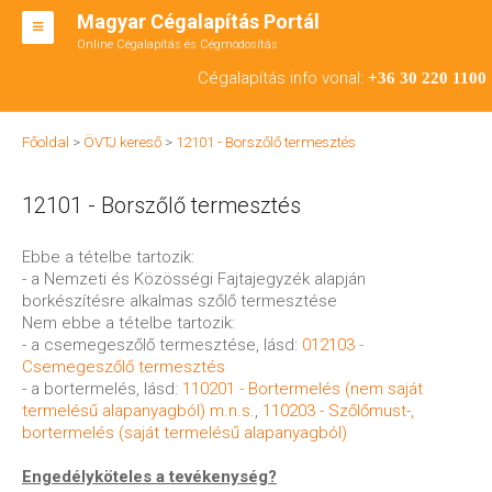
Magyar Cégalapítás Portál
Online Cégalapítás és Cégmódosítás
KFT ALAPÍTÁS
Cégalapítás info vonal:
+36 30 220 1100
BT ALAPÍTÁS
Főoldal
>
ÖVTJ kereső
>
12101 - Borszőlő termesztés
RT ALAPÍTÁS
12101 - Borszőlő termesztés
CÉGMÓDOSÍTÁS
ÁTALAKULÁS
Ebbe a tételbe tartozik:
- a Nemzeti és Közösségi Fajtajegyzék alapján
TEÁOR SZÁMOK '08
borkészítésre alkalmas szőlő termesztése
Nem ebbe a tételbe tartozik:
ENGEDÉLYKÖTELES
- a csemegeszőlő termesztése, lásd:
012103 -
Csemegeszőlő termesztés
KAPCSOLAT
- a bortermelés, lásd:
110201 - Bortermelés (nem saját
termelésű alapanyagból) m.n.s.
,
110203 - Szőlőmust-,
IRODÁK
bortermelés (saját termelésű alapanyagból)
Engedélyköteles a tevékenység?