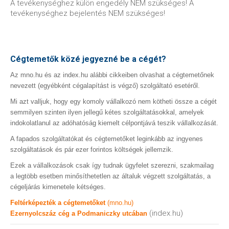
A tevékenységhez külön engedély NEM szükséges! A
tevékenységhez bejelentés NEM szükséges!
Cégtemetők közé jegyezné be a cégét?
Az mno.hu és az index.hu alábbi cikkeiben olvashat a cégtemetőnek
nevezett (egyébként cégalapítást is végző) szolgáltató esetéről.
Mi azt valljuk, hogy egy komoly vállalkozó nem kötheti össze a cégét
semmilyen szinten ilyen jellegű kétes szolgáltatásokkal, amelyek
indokolatlanul az adóhatóság kiemelt célpontjává teszik vállalkozását.
A fapados szolgáltatókat és cégtemetőket leginkább az ingyenes
szolgáltatások és pár ezer forintos költségek jellemzik.
Ezek a vállalkozások csak így tudnak ügyfelet szerezni, szakmailag
a legtöbb esetben minősíthetetlen az általuk végzett szolgáltatás, a
cégeljárás kimenetele kétséges.
Feltérképezték a cégtemetőket
(mno.hu)
(index.hu)
Ezernyolcszáz cég a Podmaniczky utcában