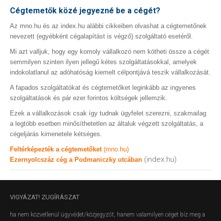
Cégtemetők közé jegyezné be a cégét?
Az mno.hu és az index.hu alábbi cikkeiben olvashat a cégtemetőnek
nevezett (egyébként cégalapítást is végző) szolgáltató esetéről.
Mi azt valljuk, hogy egy komoly vállalkozó nem kötheti össze a cégét
semmilyen szinten ilyen jellegű kétes szolgáltatásokkal, amelyek
indokolatlanul az adóhatóság kiemelt célpontjává teszik vállalkozását.
A fapados szolgáltatókat és cégtemetőket leginkább az ingyenes
szolgáltatások és pár ezer forintos költségek jellemzik.
Ezek a vállalkozások csak így tudnak ügyfelet szerezni, szakmailag
a legtöbb esetben minősíthetetlen az általuk végzett szolgáltatás, a
cégeljárás kimenetele kétséges.
Feltérképezték a cégtemetőket
(mno.hu)
(index.hu)
Ezernyolcszáz cég a Podmaniczky utcában
VIGYÁZAT!
ZUGÍRÁSZAT
ha nem közvetlenül ügyvédet/közjegyzőt, hanem valamilyen céget bíz meg a