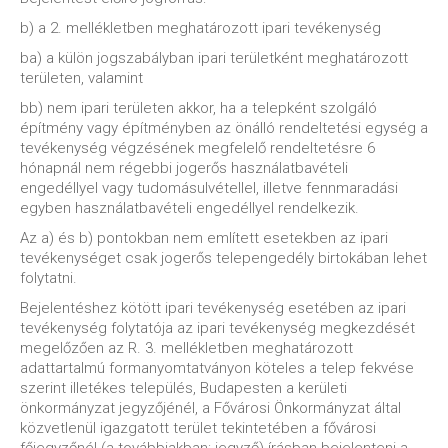
b) a 2. mellékletben meghatározott ipari tevékenység
ba) a külön jogszabályban ipari területként meghatározott
területen, valamint
bb) nem ipari területen akkor, ha a telepként szolgáló
építmény vagy építményben az önálló rendeltetési egység a
tevékenység végzésének megfelelő rendeltetésre 6
hónapnál nem régebbi jogerős használatbavételi
engedéllyel vagy tudomásulvétellel, illetve fennmaradási
egyben használatbavételi engedéllyel rendelkezik.
Az a) és b) pontokban nem említett esetekben az ipari
tevékenységet csak jogerős telepengedély birtokában lehet
folytatni.
Bejelentéshez kötött ipari tevékenység esetében az ipari
tevékenység folytatója az ipari tevékenység megkezdését
megelőzően az R. 3. mellékletben meghatározott
adattartalmú formanyomtatványon köteles a telep fekvése
szerint illetékes település, Budapesten a kerületi
önkormányzat jegyzőjénél, a Fővárosi Önkormányzat által
közvetlenül igazgatott terület tekintetében a fővárosi