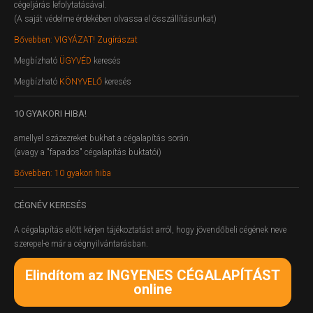
cégeljárás lefolytatásával.
(A saját védelme érdekében olvassa el összállításunkat)
Bővebben: VIGYÁZAT! Zugírászat
Megbízható
ÜGYVÉD
keresés
Megbízható
KÖNYVELŐ
keresés
10
GYAKORI HIBA!
amellyel százezreket bukhat a cégalapítás során.
(avagy a "fapados" cégalapítás buktatói)
Bővebben: 10 gyakori hiba
CÉGNÉV
KERESÉS
A cégalapítás előtt kérjen tájékoztatást arról, hogy jövendőbeli cégének neve
szerepel-e már a cégnyilvántarásban.
Elindítom az INGYENES CÉGALAPÍTÁST
online