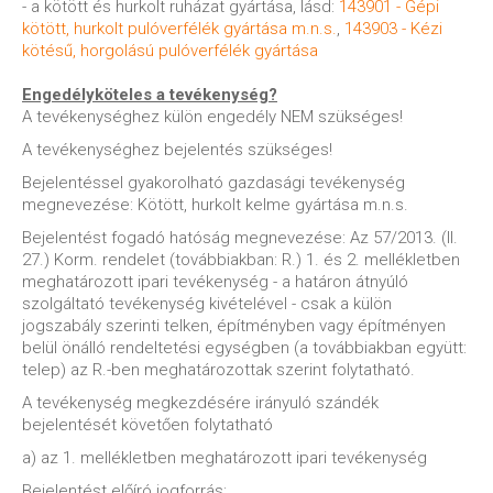
- a kötött és hurkolt ruházat gyártása, lásd:
143901 - Gépi
kötött, hurkolt pulóverfélék gyártása m.n.s.
,
143903 - Kézi
kötésű, horgolású pulóverfélék gyártása
Engedélyköteles a tevékenység?
A tevékenységhez külön engedély NEM szükséges!
A tevékenységhez bejelentés szükséges!
Bejelentéssel gyakorolható gazdasági tevékenység
megnevezése: Kötött, hurkolt kelme gyártása m.n.s.
Bejelentést fogadó hatóság megnevezése: Az 57/2013. (II.
27.) Korm. rendelet (továbbiakban: R.) 1. és 2. mellékletben
meghatározott ipari tevékenység - a határon átnyúló
szolgáltató tevékenység kivételével - csak a külön
jogszabály szerinti telken, építményben vagy építményen
belül önálló rendeltetési egységben (a továbbiakban együtt:
telep) az R.-ben meghatározottak szerint folytatható.
A tevékenység megkezdésére irányuló szándék
bejelentését követően folytatható
a) az 1. mellékletben meghatározott ipari tevékenység
Bejelentést előíró jogforrás: