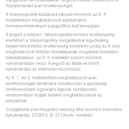
főjegyzőnél (a továbbiakban: jegyző) írásban bejelenteni a
folytatni kívánt ipari tevékenységet.
A telepengedély kiadására irányuló kérelmet az R. 4.
mellékletben meghatározott adattartalmú
formanyomtatványon a jegyzőhöz kell benyújtani.
A jegyző a telepet - telepengedély-köteles tevékenység
esetében a telepengedély megadásával egyidejűleg,
bejelentés-köteles tevékenység esetében pedig az R.-ben
meghatározott feltétel fennállásának vizsgálatát követően
haladéktalanul - az R. 6. melléklet szerint vezetett
nyilvántartásba veszi. A jegyző az általa vezetett
nyilvántartást az interneten közzéteszi.
Az R. 1. és 2. mellékletben meghatározott ipari
tevékenységek tartalmára vonatkozóan a gazdasági
tevékenységek egységes ágazati osztályozási
rendszerében foglalt tartalmi meghatározások az
irányadóak.
Szolgáltatás piacfelügeleti hatóság által vezetett internetes
nyilvántartás: 57/2013. (II. 27.) Korm. rendelet