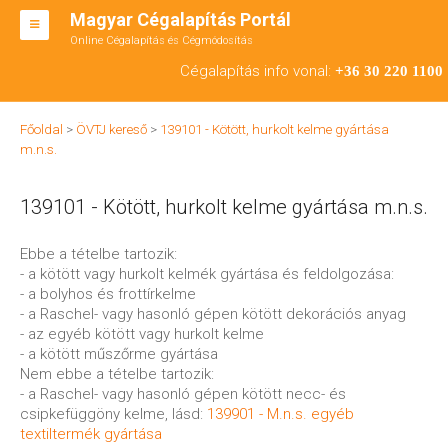
Magyar Cégalapítás Portál
Online Cégalapítás és Cégmódosítás
KFT ALAPÍTÁS
Cégalapítás info vonal:
+36 30 220 1100
BT ALAPÍTÁS
Főoldal
>
ÖVTJ kereső
>
139101 - Kötött, hurkolt kelme gyártása
RT ALAPÍTÁS
m.n.s.
CÉGMÓDOSÍTÁS
139101 - Kötött, hurkolt kelme gyártása m.n.s.
ÁTALAKULÁS
Ebbe a tételbe tartozik:
TEÁOR SZÁMOK '08
- a kötött vagy hurkolt kelmék gyártása és feldolgozása:
- a bolyhos és frottírkelme
ENGEDÉLYKÖTELES
- a Raschel- vagy hasonló gépen kötött dekorációs anyag
- az egyéb kötött vagy hurkolt kelme
KAPCSOLAT
- a kötött műszőrme gyártása
Nem ebbe a tételbe tartozik:
IRODÁK
- a Raschel- vagy hasonló gépen kötött necc- és
csipkefüggöny kelme, lásd:
139901 - M.n.s. egyéb
textiltermék gyártása