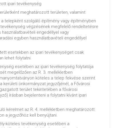
ott ipari tevékenység
területként meghatározott területen, valamint
ha a telepként szolgáló építmény vagy építményben
a tevékenység végzésének megfelelő rendeltetésre
 használatbavételi engedéllyel vagy
maradási egyben használatbavételi engedéllyel
tett esetekben az ipari tevékenységet csak
 lehet folytatni.
kenység esetében az ipari tevékenység folytatója
sét megelőzően az R. 3. mellékletben
manyomtatványon köteles a telep fekvése szerint
a kerületi önkormányzat jegyzőjénél, a Fővárosi
gazgatott terület tekintetében a fővárosi
ző) írásban bejelenteni a folytatni kívánt ipari
uló kérelmet az R. 4. mellékletben meghatározott
 a jegyzőhöz kell benyújtani.
dély-köteles tevékenység esetében a