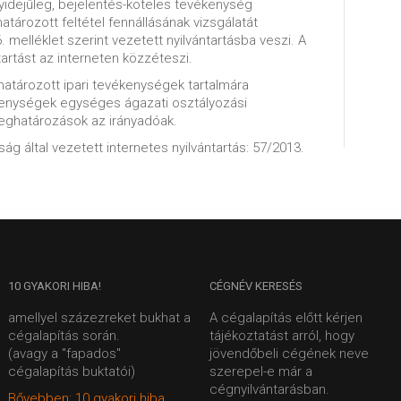
idejűleg, bejelentés-köteles tevékenység
ározott feltétel fennállásának vizsgálatát
. melléklet szerint vezetett nyilvántartásba veszi. A
tartást az interneten közzéteszi.
határozott ipari tevékenységek tartalmára
enységek egységes ágazati osztályozási
meghatározások az irányadóak.
ág által vezetett internetes nyilvántartás: 57/2013.
10
GYAKORI HIBA!
CÉGNÉV
KERESÉS
amellyel százezreket bukhat a
A cégalapítás előtt kérjen
cégalapítás során.
tájékoztatást arról, hogy
(avagy a "fapados"
jövendőbeli cégének neve
cégalapítás buktatói)
szerepel-e már a
cégnyilvántarásban.
Bővebben: 10 gyakori hiba