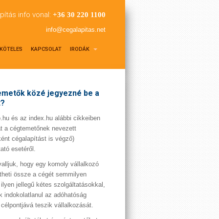
pítás info vonal:
+36 30 220 1100
info@cegalapitas.net
KÖTELES
KAPCSOLAT
IRODÁK
metők közé jegyezné be a
t?
hu és az index.hu alábbi cikkeiben
t a cégtemetőnek nevezett
ént cégalapítást is végző)
tató esetéről.
valljuk, hogy egy komoly vállalkozó
theti össze a cégét semmilyen
 ilyen jellegű kétes szolgáltatásokkal,
 indokolatlanul az adóhatóság
 célpontjává teszik vállalkozását.