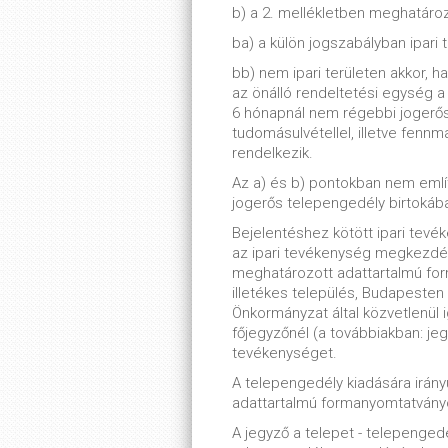
b) a 2. mellékletben meghatároz
ba) a külön jogszabályban ipari 
bb) nem ipari területen akkor, 
az önálló rendeltetési egység 
6 hónapnál nem régebbi jogerős
tudomásulvétellel, illetve fenn
rendelkezik.
Az a) és b) pontokban nem emlí
jogerős telepengedély birtokában
Bejelentéshez kötött ipari tevé
az ipari tevékenység megkezdé
meghatározott adattartalmú for
illetékes település, Budapesten 
Önkormányzat által közvetlenül i
főjegyzőnél (a továbbiakban: jegy
tevékenységet.
A telepengedély kiadására irány
adattartalmú formanyomtatványon
A jegyző a telepet - telepenge