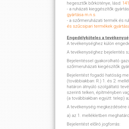
hegesztők bőrköténye, lásd:
141
- a ruházati kieggészítők gyártá
gyártása m.n.s.
- a szőrmeruházati termék és ruh
és szűcsipari termékek gyártás
Engedélyköteles a tevékenys
A tevékenységhez külön enged
A tevékenységhez bejelentés s
Bejelentéssel gyakorolható ga
szőrmeruházati kiegészítők gyá
Bejelentést fogadó hatóság meg
(továbbiakban: R.) 1. és 2. mell
határon átnyúló szolgáltató tevé
szerinti telken, építményben va
(a továbbiakban együtt: telep) a
A tevékenység megkezdésére ir
a) az 1. mellékletben meghatáro
Bejelentést előíró jogforrás: