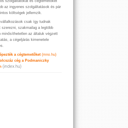
os szolgáltatókat és cégtemetőket
bb az ingyenes szolgáltatások és pár
rintos költségek jellemzik.
vállalkozások csak így tudnak
t szerezni, szakmailag a legtöbb
 minősíthetetlen az általuk végzett
tatás, a cégeljárás kimenetele
es.
képezték a cégtemetőket
(mno.hu)
olcszáz cég a Podmaniczky
(index.hu)
n