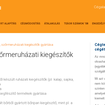
Cégala
l
RT ALAPÍTÁS
CÉGMÓDOSÍTÁS
ÁTALAKULÁS
TEÁOR SZÁMOK '08
ENGEDÉLY
Cégte
-, szőrmeruházati kiegészítők gyártása
cégé
zőrmeruházati kiegészítők
Az mno.
olvasha
(egyébk
szolgál
Mi azt 
ől készült ruházati kiegészítők (pl. kalap, sapka,
nem kö
a
a
szinten
 kiegfészítő termékek gyártása
amelyek
kiemelt
 bőrből gyártott bőripari kiegészítő, mint pl. a