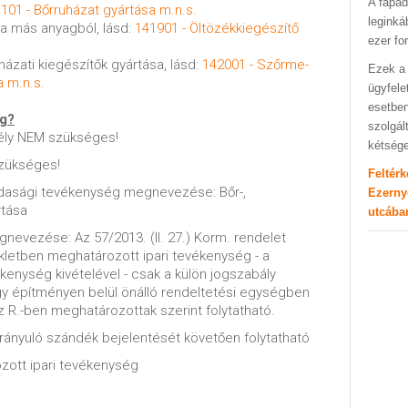
A fapad
101 - Bőrruházat gyártása m.n.s.
leginká
sa más anyagból, lásd:
141901 - Öltözékkiegészítő
ezer fo
ázati kiegészítők gyártása, lásd:
142001 - Szőrme-
Ezek a 
a m.n.s.
ügyfele
esetben
ég?
szolgál
ély NEM szükséges!
kétség
zükséges!
Feltér
zdasági tevékenység megnevezése: Bőr-,
Ezerny
rtása
utcába
nevezése: Az 57/2013. (II. 27.) Korm. rendelet
ékletben meghatározott ipari tevékenység - a
kenység kivételével - csak a külön jogszabály
gy építményen belül önálló rendeltetési egységben
z R.-ben meghatározottak szerint folytatható.
ányuló szándék bejelentését követően folytatható
zott ipari tevékenység