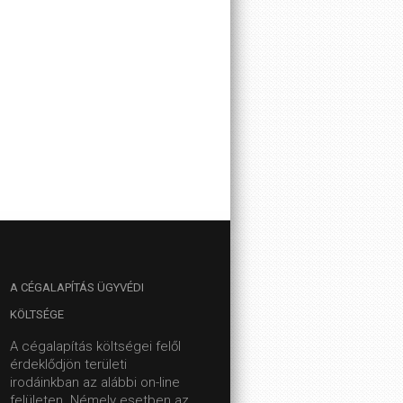
A
CÉGALAPÍTÁS ÜGYVÉDI
KÖLTSÉGE
A cégalapítás költségei felől
érdeklődjön területi
irodáinkban az alábbi on-line
felületen.
Némely esetben az