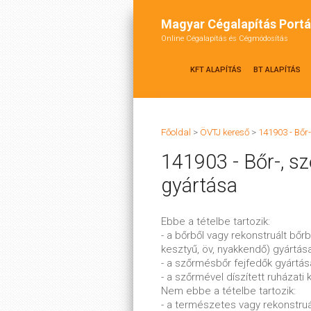
Magyar Cégalapítás Portá
Online Cégalapítás és Cégmódosítás
KFT ALAPÍTÁS
BT ALAPÍTÁS
Főoldal
>
ÖVTJ kereső
>
141903 - Bőr
141903 - Bőr-, s
gyártása
Ebbe a tételbe tartozik:
- a bőrből vagy rekonstruált bőrb
kesztyű, öv, nyakkendő) gyártás
- a szőrmésbőr fejfedők gyártás
- a szőrmével díszített ruházati
Nem ebbe a tételbe tartozik:
- a természetes vagy rekonstruált