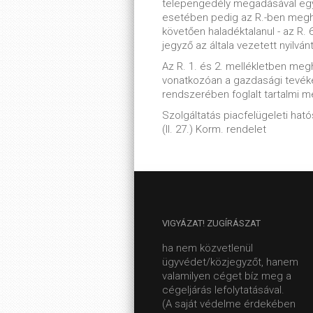
telepengedély megadásával egy
esetében pedig az R.-ben meghat
követően haladéktalanul - az R. 6
jegyző az általa vezetett nyilván
Az R. 1. és 2. mellékletben meg
vonatkozóan a gazdasági tevék
rendszerében foglalt tartalmi 
Szolgáltatás piacfelügeleti hatós
(II. 27.) Korm. rendelet
VIGYÁZAT!
ZUGÍRÁSZAT
ha nem közvetlenül
ügyvédet/közjegyzőt, hanem
valamilyen céget bíz meg a
cégeljárás lefolytatásával.
(A saját védelme érdekében