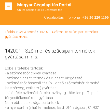
Magyar Cégalapítás Portál
Online Cégalapítás és Cégmódosítás
KFT ALAPÍTÁS
Cégalapítás info vonal:
+36 30 220 1100
BT ALAPÍTÁS
Főoldal
>
ÖVTJ kereső
>
142001 - Szőrme- és szűcsipari termékek
RT ALAPÍTÁS
gyártása m.n.s.
CÉGMÓDOSÍTÁS
142001 - Szőrme- és szűcsipari termékek
ÁTALAKULÁS
gyártása m.n.s.
TEÁOR SZÁMOK '08
Ebbe a tételbe tartozik:
- a szőrmésbőr cikkek gyártása
ENGEDÉLYKÖTELES
- szőrmeruházati termék és ruházati kiegészítő
- szőrmésbőr-összeállítás (pl. leeső szőrmésbőr darabból
KAPCSOLAT
kis szőnyeg, csík stb.) gyártása
- különféle szőrmésbőr cikk: szőnyeg, töltetlen puff, ipari
IRODÁK
fényesítőkendő stb. gyártása
Nem ebbe a szakágatba tartozik:
- a nyersprém (irha) termelése, lásd: 014 alágazat, 017001