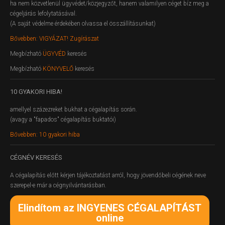
ha nem közvetlenül ügyvédet/közjegyzőt, hanem valamilyen céget bíz meg a
cégeljárás lefolytatásával.
(A saját védelme érdekében olvassa el összállításunkat)
Bővebben: VIGYÁZAT! Zugírászat
Megbízható
ÜGYVÉD
keresés
Megbízható
KÖNYVELŐ
keresés
10
GYAKORI HIBA!
amellyel százezreket bukhat a cégalapítás során.
(avagy a "fapados" cégalapítás buktatói)
Bővebben: 10 gyakori hiba
CÉGNÉV
KERESÉS
A cégalapítás előtt kérjen tájékoztatást arról, hogy jövendőbeli cégének neve
szerepel-e már a cégnyilvántarásban.
Elindítom az INGYENES CÉGALAPÍTÁST
online