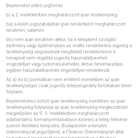
Bejelentést előíró jogforrás:
b) a 2. mellékletben meghatározott ipari tevékenység
ba) a külön jogszabályban ipari területként meghatározott
területen, valamint
bb) nem ipari területen akkor, ha a telepként szolgáló
építmény vagy építményben az önálló rendeltetési egység a
tevékenység végzésének megfelelő rendeltetésre 6
hónapnál nem régebbi jogerős használatbavételi
engedéllyel vagy tudomásulvétellel, illetve fennmaradási
egyben használatbavételi engedéllyel rendelkezik.
Az a) és b) pontokban nem említett esetekben az ipari
tevékenységet csak jogerős telepengedély birtokában lehet
folytatni.
Bejelentéshez kötött ipari tevékenység esetében az ipari
tevékenység folytatója az ipari tevékenység megkezdését
megelőzően az R. 3. mellékletben meghatározott
adattartalmú formanyomtatványon köteles a telep fekvése
szerint illetékes település, Budapesten a kerületi
önkormányzat jegyzőjénél, a Fővárosi Önkormányzat által