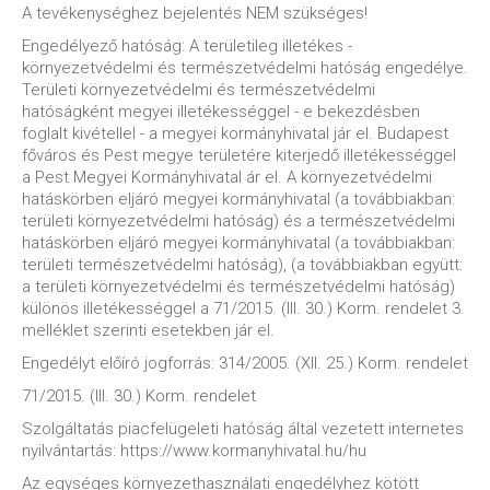
A tevékenységhez bejelentés NEM szükséges!
Engedélyező hatóság: A területileg illetékes -
környezetvédelmi és természetvédelmi hatóság engedélye.
Területi környezetvédelmi és természetvédelmi
hatóságként megyei illetékességgel - e bekezdésben
foglalt kivétellel - a megyei kormányhivatal jár el. Budapest
főváros és Pest megye területére kiterjedő illetékességgel
a Pest Megyei Kormányhivatal ár el. A környezetvédelmi
hatáskörben eljáró megyei kormányhivatal (a továbbiakban:
területi környezetvédelmi hatóság) és a természetvédelmi
hatáskörben eljáró megyei kormányhivatal (a továbbiakban:
területi természetvédelmi hatóság), (a továbbiakban együtt:
a területi környezetvédelmi és természetvédelmi hatóság)
különös illetékességgel a 71/2015. (III. 30.) Korm. rendelet 3.
melléklet szerinti esetekben jár el.
Engedélyt előíró jogforrás: 314/2005. (XII. 25.) Korm. rendelet
71/2015. (III. 30.) Korm. rendelet
Szolgáltatás piacfelügeleti hatóság által vezetett internetes
nyilvántartás: https://www.kormanyhivatal.hu/hu
Az egységes környezethasználati engedélyhez kötött