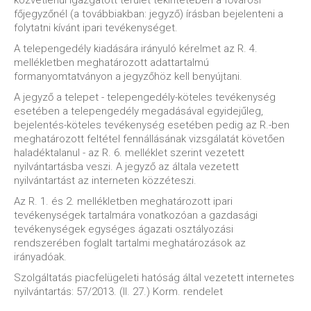
közvetlenül igazgatott terület tekintetében a fővárosi
főjegyzőnél (a továbbiakban: jegyző) írásban bejelenteni a
folytatni kívánt ipari tevékenységet.
A telepengedély kiadására irányuló kérelmet az R. 4.
mellékletben meghatározott adattartalmú
formanyomtatványon a jegyzőhöz kell benyújtani.
A jegyző a telepet - telepengedély-köteles tevékenység
esetében a telepengedély megadásával egyidejűleg,
bejelentés-köteles tevékenység esetében pedig az R.-ben
meghatározott feltétel fennállásának vizsgálatát követően
haladéktalanul - az R. 6. melléklet szerint vezetett
nyilvántartásba veszi. A jegyző az általa vezetett
nyilvántartást az interneten közzéteszi.
Az R. 1. és 2. mellékletben meghatározott ipari
tevékenységek tartalmára vonatkozóan a gazdasági
tevékenységek egységes ágazati osztályozási
rendszerében foglalt tartalmi meghatározások az
irányadóak.
Szolgáltatás piacfelügeleti hatóság által vezetett internetes
nyilvántartás: 57/2013. (II. 27.) Korm. rendelet