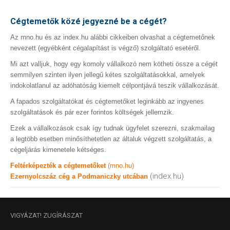
Cégtemetők közé jegyezné be a cégét?
Az mno.hu és az index.hu alábbi cikkeiben olvashat a cégtemetőnek
nevezett (egyébként cégalapítást is végző) szolgáltató esetéről.
Mi azt valljuk, hogy egy komoly vállalkozó nem kötheti össze a cégét
semmilyen szinten ilyen jellegű kétes szolgáltatásokkal, amelyek
indokolatlanul az adóhatóság kiemelt célpontjává teszik vállalkozását.
A fapados szolgáltatókat és cégtemetőket leginkább az ingyenes
szolgáltatások és pár ezer forintos költségek jellemzik.
Ezek a vállalkozások csak így tudnak ügyfelet szerezni, szakmailag
a legtöbb esetben minősíthetetlen az általuk végzett szolgáltatás, a
cégeljárás kimenetele kétséges.
Feltérképezték a cégtemetőket
(mno.hu)
(index.hu)
Ezernyolcszáz cég a Podmaniczky utcában
VIGYÁZAT!
ZUGÍRÁSZAT