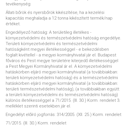
tevékenység:
Állati bőrök és nyersbőrök kikészítése, ha a kezelési
kapacitás meghaladja a 12 tonna kikészített termék/nap
értéket.
Engedélyező hatóság: A területileg illetékes -
környezetvédelmi és természetvédelmi hatóság engedélye.
Területi környezetvédelmi és természetvédelmi
hatóságként megyei illetékességgel - e bekezdésben
foglalt kivétellel - a megyei kormányhivatal jár el. Budapest
főváros és Pest megye területére kiterjedő illetékességgel
a Pest Megyei Kormányhivatal ár el. A környezetvédelmi
hatáskörben eljáró megyei kormányhivatal (a továbbiakban:
területi környezetvédelmi hatóság) és a természetvédelmi
hatáskörben eljáró megyei kormányhivatal (a továbbiakban:
területi természetvédelmi hatóság), (a továbbiakban együtt:
a területi környezetvédelmi és természetvédelmi hatóság)
különös illetékességgel a 71/2015. (III. 30.) Korm. rendelet 3.
melléklet szerinti esetekben jár el.
Engedélyt előíró jogforrás: 314/2005. (XII. 25.) Korm. rendelet
71/2015. (III. 30.) Korm. rendelet