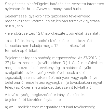
Szolgáltatás piacfelügeleti hatóság által vezetett internetes
nyilvántartás: https://www.kormanyhivatal.hu/hu
Bejelentéssel gyakorolható gazdasági tevékenység
megnevezése: Szőrme- és szűcsipari termékek gyártása
m.n.s., ahol
- nyersbőrcserzés 12 t/nap kikészített bőr előállítása alatt,
- állati bőrök és nyersbőrök kikészítése, ha a kezelési
kapacitás nem haladja meg a 12 tonna kikészített
termék/nap értéket.
Bejelentést fogadó hatóság megnevezése: Az 57/2013. (II.
27.) Korm. rendelet (továbbiakban: R.) 1. és 2. mellékletben
meghatározott ipari tevékenység - a határon átnyúló
szolgáltató tevékenység kivételével - csak a külön
jogszabály szerinti telken, építményben vagy építményen
belül önálló rendeltetési egységben (a továbbiakban együtt:
telep) az R.-ben meghatározottak szerint folytatható.
A tevékenység megkezdésére irányuló szándék
bejelentését követően folytatható
a) az 1. mellékletben meghatározott ipari tevékenység