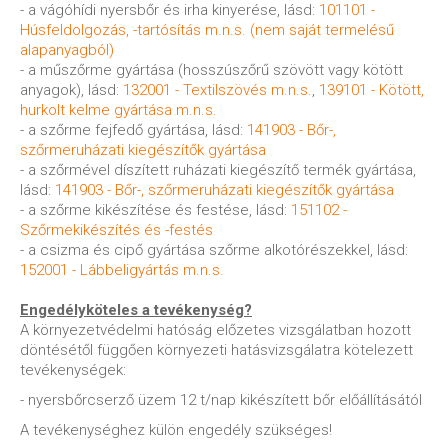
- a vágóhídi nyersbőr és irha kinyerése, lásd:
101101 -
Húsfeldolgozás, -tartósítás m.n.s. (nem saját termelésű
alapanyagból)
- a műszőrme gyártása (hosszúszőrű szövött vagy kötött
anyagok), lásd:
132001 - Textilszövés m.n.s.
,
139101 - Kötött,
hurkolt kelme gyártása m.n.s.
- a szőrme fejfedő gyártása, lásd:
141903 - Bőr-,
szőrmeruházati kiegészítők gyártása
- a szőrmével díszített ruházati kiegészítő termék gyártása,
lásd:
141903 - Bőr-, szőrmeruházati kiegészítők gyártása
- a szőrme kikészítése és festése, lásd:
151102 -
Szőrmekikészítés és -festés
- a csizma és cipő gyártása szőrme alkotórészekkel, lásd:
152001 - Lábbeligyártás m.n.s.
Engedélyköteles a tevékenység?
A környezetvédelmi hatóság előzetes vizsgálatban hozott
döntésétől függően környezeti hatásvizsgálatra kötelezett
tevékenységek:
- nyersbőrcserző üzem 12 t/nap kikészített bőr előállításától
A tevékenységhez külön engedély szükséges!