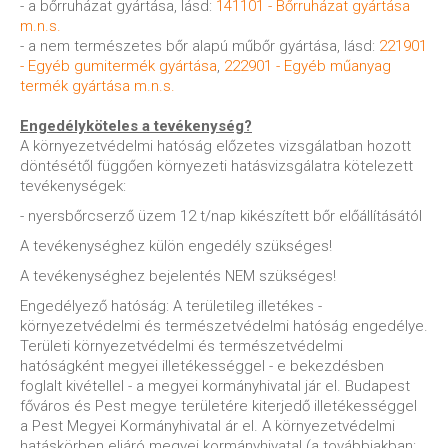
- a bőrruházat gyártása, lásd:
141101 - Bőrruházat gyártása
m.n.s.
- a nem természetes bőr alapú műbőr gyártása, lásd:
221901
- Egyéb gumitermék gyártása
,
222901 - Egyéb műanyag
termék gyártása m.n.s.
Engedélyköteles a tevékenység?
A környezetvédelmi hatóság előzetes vizsgálatban hozott
döntésétől függően környezeti hatásvizsgálatra kötelezett
tevékenységek:
- nyersbőrcserző üzem 12 t/nap kikészített bőr előállításától
A tevékenységhez külön engedély szükséges!
A tevékenységhez bejelentés NEM szükséges!
Engedélyező hatóság: A területileg illetékes -
környezetvédelmi és természetvédelmi hatóság engedélye.
Területi környezetvédelmi és természetvédelmi
hatóságként megyei illetékességgel - e bekezdésben
foglalt kivétellel - a megyei kormányhivatal jár el. Budapest
főváros és Pest megye területére kiterjedő illetékességgel
a Pest Megyei Kormányhivatal ár el. A környezetvédelmi
hatáskörben eljáró megyei kormányhivatal (a továbbiakban: