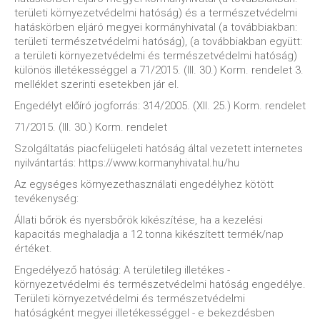
területi környezetvédelmi hatóság) és a természetvédelmi
hatáskörben eljáró megyei kormányhivatal (a továbbiakban:
területi természetvédelmi hatóság), (a továbbiakban együtt:
a területi környezetvédelmi és természetvédelmi hatóság)
különös illetékességgel a 71/2015. (III. 30.) Korm. rendelet 3.
melléklet szerinti esetekben jár el.
Engedélyt előíró jogforrás: 314/2005. (XII. 25.) Korm. rendelet
71/2015. (III. 30.) Korm. rendelet
Szolgáltatás piacfelügeleti hatóság által vezetett internetes
nyilvántartás: https://www.kormanyhivatal.hu/hu
Az egységes környezethasználati engedélyhez kötött
tevékenység:
Állati bőrök és nyersbőrök kikészítése, ha a kezelési
kapacitás meghaladja a 12 tonna kikészített termék/nap
értéket.
Engedélyező hatóság: A területileg illetékes -
környezetvédelmi és természetvédelmi hatóság engedélye.
Területi környezetvédelmi és természetvédelmi
hatóságként megyei illetékességgel - e bekezdésben