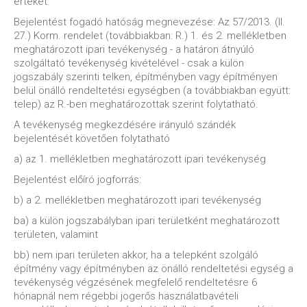
értéket.
Bejelentést fogadó hatóság megnevezése: Az 57/2013. (II.
27.) Korm. rendelet (továbbiakban: R.) 1. és 2. mellékletben
meghatározott ipari tevékenység - a határon átnyúló
szolgáltató tevékenység kivételével - csak a külön
jogszabály szerinti telken, építményben vagy építményen
belül önálló rendeltetési egységben (a továbbiakban együtt:
telep) az R.-ben meghatározottak szerint folytatható.
A tevékenység megkezdésére irányuló szándék
bejelentését követően folytatható
a) az 1. mellékletben meghatározott ipari tevékenység
Bejelentést előíró jogforrás:
b) a 2. mellékletben meghatározott ipari tevékenység
ba) a külön jogszabályban ipari területként meghatározott
területen, valamint
bb) nem ipari területen akkor, ha a telepként szolgáló
építmény vagy építményben az önálló rendeltetési egység a
tevékenység végzésének megfelelő rendeltetésre 6
hónapnál nem régebbi jogerős használatbavételi