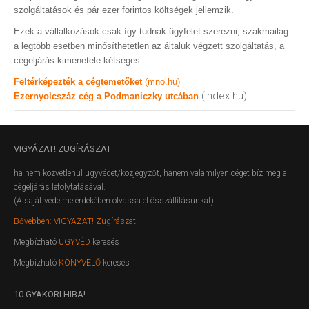
szolgáltatások és pár ezer forintos költségek jellemzik.
Ezek a vállalkozások csak így tudnak ügyfelet szerezni, szakmailag
a legtöbb esetben minősíthetetlen az általuk végzett szolgáltatás, a
cégeljárás kimenetele kétséges.
Feltérképezték a cégtemetőket
(mno.hu)
(index.hu)
Ezernyolcszáz cég a Podmaniczky utcában
VIGYÁZAT!
ZUGÍRÁSZAT
ha nem közvetlenül ügyvédet/közjegyzőt, hanem valamilyen céget bíz meg a
cégeljárás lefolytatásával.
(A saját védelme érdekében olvassa el összállításunkat)
Bővebben: VIGYÁZAT! Zugírászat
Megbízható
ÜGYVÉD
keresés
Megbízható
KÖNYVELŐ
keresés
10
GYAKORI HIBA!