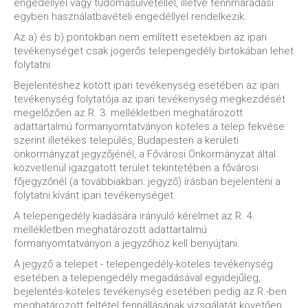
engedéllyel vagy tudomásulvétellel, illetve fennmaradási
egyben használatbavételi engedéllyel rendelkezik.
Az a) és b) pontokban nem említett esetekben az ipari
tevékenységet csak jogerős telepengedély birtokában lehet
folytatni.
Bejelentéshez kötött ipari tevékenység esetében az ipari
tevékenység folytatója az ipari tevékenység megkezdését
megelőzően az R. 3. mellékletben meghatározott
adattartalmú formanyomtatványon köteles a telep fekvése
szerint illetékes település, Budapesten a kerületi
önkormányzat jegyzőjénél, a Fővárosi Önkormányzat által
közvetlenül igazgatott terület tekintetében a fővárosi
főjegyzőnél (a továbbiakban: jegyző) írásban bejelenteni a
folytatni kívánt ipari tevékenységet.
A telepengedély kiadására irányuló kérelmet az R. 4.
mellékletben meghatározott adattartalmú
formanyomtatványon a jegyzőhöz kell benyújtani.
A jegyző a telepet - telepengedély-köteles tevékenység
esetében a telepengedély megadásával egyidejűleg,
bejelentés-köteles tevékenység esetében pedig az R.-ben
meghatározott feltétel fennállásának vizsgálatát követően