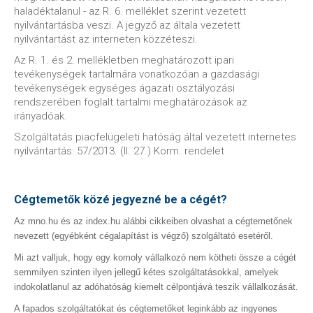
haladéktalanul - az R. 6. melléklet szerint vezetett
nyilvántartásba veszi. A jegyző az általa vezetett
nyilvántartást az interneten közzéteszi.
Az R. 1. és 2. mellékletben meghatározott ipari
tevékenységek tartalmára vonatkozóan a gazdasági
tevékenységek egységes ágazati osztályozási
rendszerében foglalt tartalmi meghatározások az
irányadóak.
Szolgáltatás piacfelügeleti hatóság által vezetett internetes
nyilvántartás: 57/2013. (II. 27.) Korm. rendelet
Cégtemetők közé jegyezné be a cégét?
Az mno.hu és az index.hu alábbi cikkeiben olvashat a cégtemetőnek
nevezett (egyébként cégalapítást is végző) szolgáltató esetéről.
Mi azt valljuk, hogy egy komoly vállalkozó nem kötheti össze a cégét
semmilyen szinten ilyen jellegű kétes szolgáltatásokkal, amelyek
indokolatlanul az adóhatóság kiemelt célpontjává teszik vállalkozását.
A fapados szolgáltatókat és cégtemetőket leginkább az ingyenes