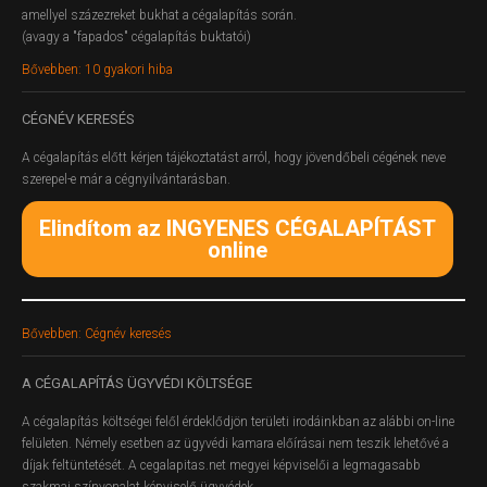
amellyel százezreket bukhat a cégalapítás során.
(avagy a "fapados" cégalapítás buktatói)
Bővebben: 10 gyakori hiba
CÉGNÉV
KERESÉS
A cégalapítás előtt kérjen tájékoztatást arról, hogy jövendőbeli cégének neve
szerepel-e már a cégnyilvántarásban.
Elindítom az INGYENES CÉGALAPÍTÁST
online
Bővebben: Cégnév keresés
A
CÉGALAPÍTÁS ÜGYVÉDI KÖLTSÉGE
A cégalapítás költségei felől érdeklődjön területi irodáinkban az alábbi on-line
felületen.
Némely esetben az ügyvédi kamara előírásai nem teszik lehetővé a
díjak feltüntetését. A cegalapitas.net megyei képviselői a legmagasabb