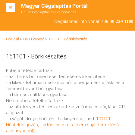
Magyar Cégalapítás Portál
Online Cégalapítás és Cégmódosítás
KFT ALAPÍTÁS
Cégalapítás info vonal:
+36 30 220 1100
BT ALAPÍTÁS
Főoldal
>
ÖVTJ kereső
>
151101 - Bőrkikészítés
RT ALAPÍTÁS
151101 - Bőrkikészítés
CÉGMÓDOSÍTÁS
ÁTALAKULÁS
Ebbe a tételbe tartozik:
- az irha és bőr cserzése, festése és kikészítése
TEÁOR SZÁMOK '08
- a kikészített irhás cserzésű bőr, a pergamen-, a lakk- és a
fémmel bevont bőr gyártása
ENGEDÉLYKÖTELES
- a bőr összeállítások gyártása
Nem ebbe a tételbe tartozik:
KAPCSOLAT
- az állattenyésztés részeként készülő irha és bőr, lásd: 014
alágazat
IRODÁK
- a vágóhídi nyersbőr és irha kinyerése, lásd:
101101 -
Húsfeldolgozás, -tartósítás m.n.s. (nem saját termelésű
alapanyagból)