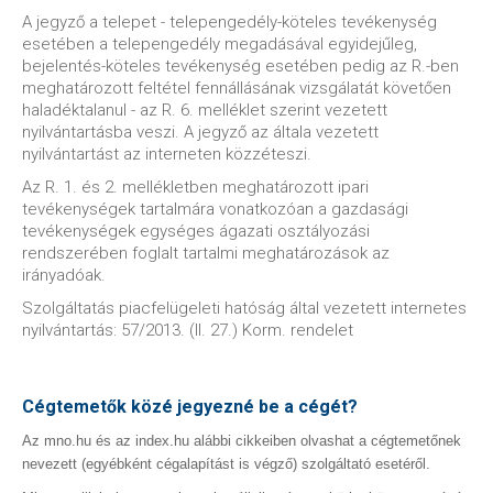
A jegyző a telepet - telepengedély-köteles tevékenység
esetében a telepengedély megadásával egyidejűleg,
bejelentés-köteles tevékenység esetében pedig az R.-ben
meghatározott feltétel fennállásának vizsgálatát követően
haladéktalanul - az R. 6. melléklet szerint vezetett
nyilvántartásba veszi. A jegyző az általa vezetett
nyilvántartást az interneten közzéteszi.
Az R. 1. és 2. mellékletben meghatározott ipari
tevékenységek tartalmára vonatkozóan a gazdasági
tevékenységek egységes ágazati osztályozási
rendszerében foglalt tartalmi meghatározások az
irányadóak.
Szolgáltatás piacfelügeleti hatóság által vezetett internetes
nyilvántartás: 57/2013. (II. 27.) Korm. rendelet
Cégtemetők közé jegyezné be a cégét?
Az mno.hu és az index.hu alábbi cikkeiben olvashat a cégtemetőnek
nevezett (egyébként cégalapítást is végző) szolgáltató esetéről.