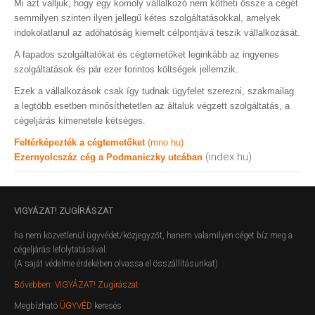
Mi azt valljuk, hogy egy komoly vállalkozó nem kötheti össze a cégét
semmilyen szinten ilyen jellegű kétes szolgáltatásokkal, amelyek
indokolatlanul az adóhatóság kiemelt célpontjává teszik vállalkozását.
A fapados szolgáltatókat és cégtemetőket leginkább az ingyenes
szolgáltatások és pár ezer forintos költségek jellemzik.
Ezek a vállalkozások csak így tudnak ügyfelet szerezni, szakmailag
a legtöbb esetben minősíthetetlen az általuk végzett szolgáltatás, a
cégeljárás kimenetele kétséges.
Feltérképezték a cégtemetőket
(mno.hu)
(index.hu)
Ezernyolcszáz cég a Podmaniczky utcában
VIGYÁZAT!
ZUGÍRÁSZAT
ha nem közvetlenül ügyvédet/közjegyzőt, hanem valamilyen céget bíz meg a
cégeljárás lefolytatásával.
(A saját védelme érdekében olvassa el összállításunkat)
Bővebben: VIGYÁZAT! Zugírászat
Megbízható
ÜGYVÉD
keresés