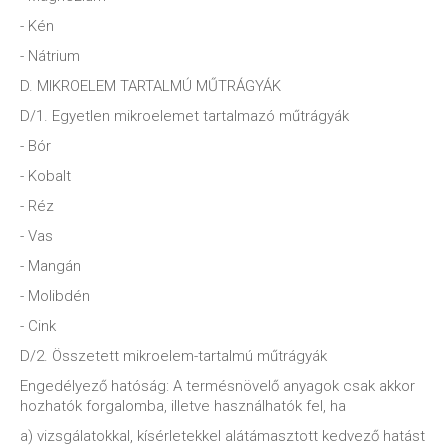
- Kén
- Nátrium
D. MIKROELEM TARTALMÚ MŰTRÁGYÁK
D/1. Egyetlen mikroelemet tartalmazó műtrágyák
- Bór
- Kobalt
- Réz
- Vas
- Mangán
- Molibdén
- Cink
D/2. Összetett mikroelem-tartalmú műtrágyák
Engedélyező hatóság: A termésnövelő anyagok csak akkor
hozhatók forgalomba, illetve használhatók fel, ha
a) vizsgálatokkal, kísérletekkel alátámasztott kedvező hatást