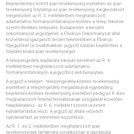
Bejelentéshez kötött ipari tevékenység esetében az ipari
tevékenység folytatója az ipari tevékenység megkezdését
megelőzően az R. 3. mellékletben meghatározott
adattartalmú formanyomtatványon köteles a telep fekvése
szerint illetékes település, Budapesten a kerületi
önkormányzat jegyzőjénél, a Fővárosi Önkormányzat által
közvetlenül igazgatott terület tekintetében a fővárosi
főjegyzőnél (a továbbiakban: jegyző) írásban bejelenteni a
folytatni kívánt ipari tevékenységet.
A telepengedély kiadására irányuló kérelmet az R. 4.
mellékletben meghatározott adattartalmú
formanyomtatványon a jegyzőhöz kell benyújtani.
A jegyző a telepet - telepengedély-köteles tevékenység
esetében a telepengedély megadásával egyidejűleg,
bejelentés-köteles tevékenység esetében pedig az R.-ben
meghatározott feltétel fennállásának vizsgálatát követően
haladéktalanul - az R. 6. melléklet szerint vezetett
nyilvántartásba veszi. A jegyző az általa vezetett
nyilvántartást az interneten közzéteszi.
Az R. 1. és 2. mellékletben meghatározott ipari
tevékenységek tartalmára vonatkozóan a gazdasági