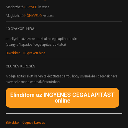
Megbízható
ÜGYVÉD
keresés
Megbízható
KÖNYVELŐ
keresés
10
GYAKORI HIBA!
amellyel százezreket bukhat a cégalapítás során.
(avagy a "fapados" cégalapítás buktatói)
Bővebben: 10 gyakori hiba
CÉGNÉV
KERESÉS
A cégalapítás előtt kérjen tájékoztatást arról, hogy jövendőbeli cégének neve
szerepel-e már a cégnyilvántarásban.
Elindítom az INGYENES CÉGALAPÍTÁST
online
Bővebben: Cégnév keresés