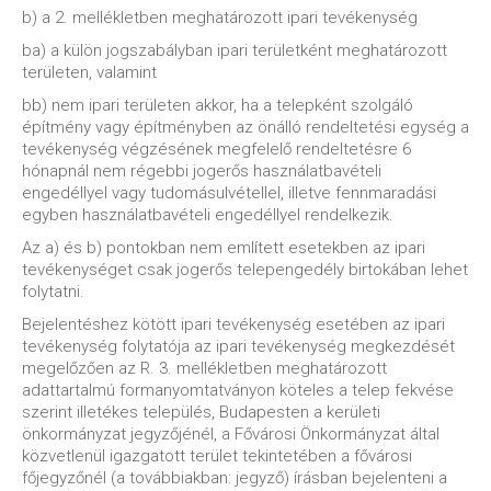
b) a 2. mellékletben meghatározott ipari tevékenység
ba) a külön jogszabályban ipari területként meghatározott
területen, valamint
bb) nem ipari területen akkor, ha a telepként szolgáló
építmény vagy építményben az önálló rendeltetési egység a
tevékenység végzésének megfelelő rendeltetésre 6
hónapnál nem régebbi jogerős használatbavételi
engedéllyel vagy tudomásulvétellel, illetve fennmaradási
egyben használatbavételi engedéllyel rendelkezik.
Az a) és b) pontokban nem említett esetekben az ipari
tevékenységet csak jogerős telepengedély birtokában lehet
folytatni.
Bejelentéshez kötött ipari tevékenység esetében az ipari
tevékenység folytatója az ipari tevékenység megkezdését
megelőzően az R. 3. mellékletben meghatározott
adattartalmú formanyomtatványon köteles a telep fekvése
szerint illetékes település, Budapesten a kerületi
önkormányzat jegyzőjénél, a Fővárosi Önkormányzat által
közvetlenül igazgatott terület tekintetében a fővárosi
főjegyzőnél (a továbbiakban: jegyző) írásban bejelenteni a