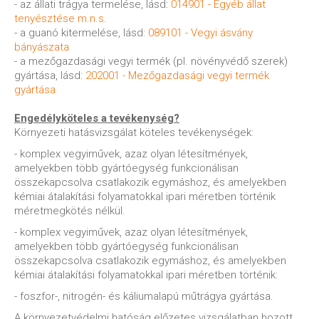
- az állati trágya termelése, lásd:
014901 - Egyéb állat
tenyésztése m.n.s.
- a guanó kitermelése, lásd:
089101 - Vegyi ásvány
bányászata
- a mezőgazdasági vegyi termék (pl. növényvédő szerek)
gyártása, lásd:
202001 - Mezőgazdasági vegyi termék
gyártása
Engedélyköteles a tevékenység?
Környezeti hatásvizsgálat köteles tevékenységek:
- komplex vegyiművek, azaz olyan létesítmények,
amelyekben több gyártóegység funkcionálisan
összekapcsolva csatlakozik egymáshoz, és amelyekben
kémiai átalakítási folyamatokkal ipari méretben történik
méretmegkötés nélkül.
- komplex vegyiművek, azaz olyan létesítmények,
amelyekben több gyártóegység funkcionálisan
összekapcsolva csatlakozik egymáshoz, és amelyekben
kémiai átalakítási folyamatokkal ipari méretben történik:
- foszfor-, nitrogén- és káliumalapú műtrágya gyártása.
A környezetvédelmi hatóság előzetes vizsgálatban hozott