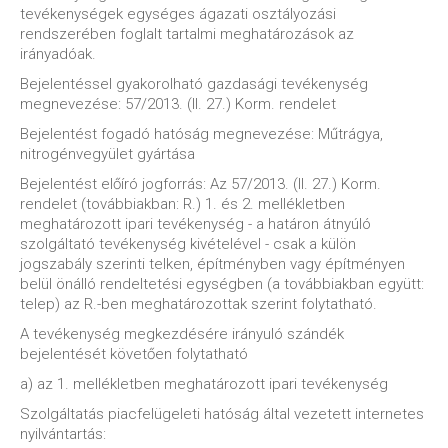
tevékenységek egységes ágazati osztályozási
rendszerében foglalt tartalmi meghatározások az
irányadóak.
Bejelentéssel gyakorolható gazdasági tevékenység
megnevezése: 57/2013. (II. 27.) Korm. rendelet
Bejelentést fogadó hatóság megnevezése: Műtrágya,
nitrogénvegyület gyártása
Bejelentést előíró jogforrás: Az 57/2013. (II. 27.) Korm.
rendelet (továbbiakban: R.) 1. és 2. mellékletben
meghatározott ipari tevékenység - a határon átnyúló
szolgáltató tevékenység kivételével - csak a külön
jogszabály szerinti telken, építményben vagy építményen
belül önálló rendeltetési egységben (a továbbiakban együtt:
telep) az R.-ben meghatározottak szerint folytatható.
A tevékenység megkezdésére irányuló szándék
bejelentését követően folytatható
a) az 1. mellékletben meghatározott ipari tevékenység
Szolgáltatás piacfelügeleti hatóság által vezetett internetes
nyilvántartás: