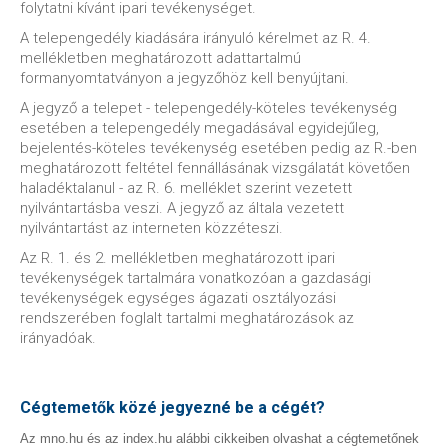
folytatni kívánt ipari tevékenységet.
A telepengedély kiadására irányuló kérelmet az R. 4.
mellékletben meghatározott adattartalmú
formanyomtatványon a jegyzőhöz kell benyújtani.
A jegyző a telepet - telepengedély-köteles tevékenység
esetében a telepengedély megadásával egyidejűleg,
bejelentés-köteles tevékenység esetében pedig az R.-ben
meghatározott feltétel fennállásának vizsgálatát követően
haladéktalanul - az R. 6. melléklet szerint vezetett
nyilvántartásba veszi. A jegyző az általa vezetett
nyilvántartást az interneten közzéteszi.
Az R. 1. és 2. mellékletben meghatározott ipari
tevékenységek tartalmára vonatkozóan a gazdasági
tevékenységek egységes ágazati osztályozási
rendszerében foglalt tartalmi meghatározások az
irányadóak.
Cégtemetők közé jegyezné be a cégét?
Az mno.hu és az index.hu alábbi cikkeiben olvashat a cégtemetőnek