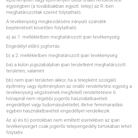
építményben vagy építményen belül önálló rendeltetési
egységben (a továbbiakban együtt: telep) az R.-ben
meghatározottak szerint folytatható.
A tevékenység megkezdésére irányuló szándék
bejelentését követően folytatható
a) az 1. mellékletben meghatározott ipari tevékenység
Engedélyt előíró jogforrás:
b) a 2. mellékletben meghatározott ipari tevékenység
ba) a külön jogszabályban ipari területként meghatározott
területen, valamint
bb) nem ipari területen akkor, ha a telepként szolgáló
építmény vagy építményben az önálló rendeltetési egység a
tevékenység végzésének megfelelő rendeltetésre 6
hónapnál nem régebbi jogerős használatbavételi
engedéllyel vagy tudomásulvétellel, illetve fennmaradási
egyben használatbavételi engedéllyel rendelkezik.
Az a) és b) pontokban nem említett esetekben az ipari
tevékenységet csak jogerős telepengedély birtokában lehet
folytatni.