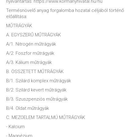
nyilvántartás: https://www.kormanyhivatal.hu/hu
Termésnövelő anyag forgalomba hozatal céljából történő
előállítása:
MŰTRÁGYÁK
A. EGYSZERŰ MŰTRÁGYÁK
A/1. Nitrogén műtrágyák
A/2. Foszfor műtrágyák
A/3. Kálium műtrágyák
B. ÖSSZETETT MŰTRÁGYÁK
B/1. Szilárd komplex műtrágyák
B/2. Szilárd kevert műtrágyák
B/3. Szuszpenziós műtrágyák
B/4. Oldat műtrágyák
C. MEZOELEM TARTALMÚ MŰTRÁGYÁK
- Kalcium
- Magnézium