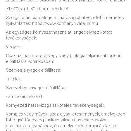
Engedélyt előíró jogforrás: 314/2005. (XII. 25.) Korm. rendelet
71/2015. (III. 30.) Korm. rendelet
Szolgáltatás piacfelügeleti hatóság által vezetett internetes
nyilvántartás: https://www.kormanyhivatal.hu/hu
Az egységes környezethasználati engedélyhez kötött
tevékenységek:
Vegyipar
Csak az ipari méretű, vegyi vagy biológiai eljárással történő
előállításra vonatkozóan:
Szerves anyagok előállítása:
- nitrilek.
Szervetlen anyagok előállítása:
- ammónium-klorid.
Környezeti hatásvizsgálat köteles tevékenységek:
Komplex vegyiművek, azaz olyan létesítmények, amelyekben
több gyártóegység funkcionálisan összekapcsolva
csatlakozik egymáshoz, és amelyekben kémiai átalakítási