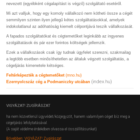
nevezett (egyébként cégalapítást is végző) szolgáltató esetéről.
Mi azt valljuk, hogy egy komoly vállalkozó nem kötheti össze a cégét
semmilyen szinten ilyen jellegű kétes szolgáltatásokkal, amelyek
indokolatlanul az adóhatóság kiemelt célpontjává teszik vállalkozását.
A fapados szolgáltatókat és cégtemetőket leginkább az ingyenes
szolgáltatások és pár ezer forintos költségek jellemzik.
Ezek a vállalkozások csak így tudnak ügyfelet szerezni, szakmailag
a legtöbb esetben minősíthetetlen az általuk végzett szolgáltatás, a
cégeljárás kimenetele kétséges.
Feltérképezték a cégtemetőket
(mno.hu)
(index.hu)
Ezernyolcszáz cég a Podmaniczky utcában
VIGYÁZAT!
ZUGÍRÁSZAT
ha nem közvetlenül ügyvédet/közjegyzőt, hanem valamilyen céget bíz meg a
cégeljárás lefolytatásával.
(A saját védelme érdekében olvassa el összállításunkat)
Bővebben: VIGYÁZAT! Zugírászat