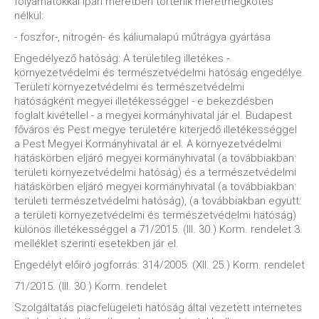
folyamatokkal ipari méretben történik méretmegkötés
nélkül:
- foszfor-, nitrogén- és káliumalapú műtrágya gyártása
Engedélyező hatóság: A területileg illetékes -
környezetvédelmi és természetvédelmi hatóság engedélye.
Területi környezetvédelmi és természetvédelmi
hatóságként megyei illetékességgel - e bekezdésben
foglalt kivétellel - a megyei kormányhivatal jár el. Budapest
főváros és Pest megye területére kiterjedő illetékességgel
a Pest Megyei Kormányhivatal ár el. A környezetvédelmi
hatáskörben eljáró megyei kormányhivatal (a továbbiakban:
területi környezetvédelmi hatóság) és a természetvédelmi
hatáskörben eljáró megyei kormányhivatal (a továbbiakban:
területi természetvédelmi hatóság), (a továbbiakban együtt:
a területi környezetvédelmi és természetvédelmi hatóság)
különös illetékességgel a 71/2015. (III. 30.) Korm. rendelet 3.
melléklet szerinti esetekben jár el.
Engedélyt előíró jogforrás: 314/2005. (XII. 25.) Korm. rendelet
71/2015. (III. 30.) Korm. rendelet
Szolgáltatás piacfelügeleti hatóság által vezetett internetes