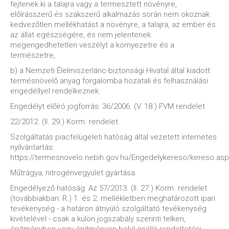
fejtenek ki a talajra vagy a termesztett növényre,
előírásszerű és szakszerű alkalmazás során nem okoznak
kedvezőtlen mellékhatást a növényre, a talajra, az ember és
az állat egészségére, és nem jelentenek
megengedhetetlen veszélyt a környezetre és a
természetre,
b) a Nemzeti Élelmiszerlánc-biztonsági Hivatal által kiadott
termésnövelő anyag forgalomba hozatali és felhasználási
engedéllyel rendelkeznek.
Engedélyt előíró jogforrás: 36/2006. (V. 18.) FVM rendelet
22/2012. (II. 29.) Korm. rendelet
Szolgáltatás piacfelügeleti hatóság által vezetett internetes
nyilvántartás:
https://termesnovelo.nebih.gov.hu/Engedelykereso/kereso.asp
Műtrágya, nitrogénvegyület gyártása
Engedélyező hatóság: Az 57/2013. (II. 27.) Korm. rendelet
(továbbiakban: R.) 1. és 2. mellékletben meghatározott ipari
tevékenység - a határon átnyúló szolgáltató tevékenység
kivételével - csak a külön jogszabály szerinti telken,