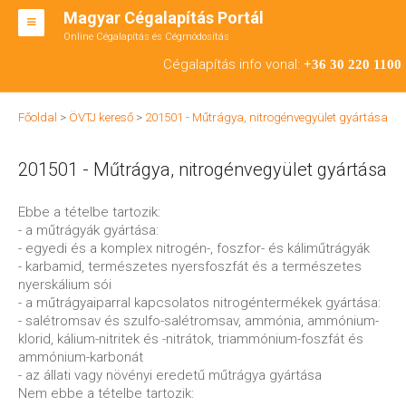
Magyar Cégalapítás Portál
Online Cégalapítás és Cégmódosítás
KFT ALAPÍTÁS
Cégalapítás info vonal:
+36 30 220 1100
BT ALAPÍTÁS
Főoldal
>
ÖVTJ kereső
>
201501 - Műtrágya, nitrogénvegyület gyártása
RT ALAPÍTÁS
201501 - Műtrágya, nitrogénvegyület gyártása
CÉGMÓDOSÍTÁS
ÁTALAKULÁS
Ebbe a tételbe tartozik:
- a műtrágyák gyártása:
TEÁOR SZÁMOK '08
- egyedi és a komplex nitrogén-, foszfor- és káliműtrágyák
- karbamid, természetes nyersfoszfát és a természetes
ENGEDÉLYKÖTELES
nyerskálium sói
- a műtrágyaiparral kapcsolatos nitrogéntermékek gyártása:
KAPCSOLAT
- salétromsav és szulfo-salétromsav, ammónia, ammónium-
klorid, kálium-nitritek és -nitrátok, triammónium-foszfát és
IRODÁK
ammónium-karbonát
- az állati vagy növényi eredetű műtrágya gyártása
Nem ebbe a tételbe tartozik: