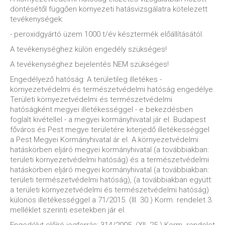
döntésétől függően környezeti hatásvizsgálatra kötelezett
tevékenységek:
- peroxidgyártó üzem 1000 t/év késztermék előállításától.
A tevékenységhez külön engedély szükséges!
A tevékenységhez bejelentés NEM szükséges!
Engedélyező hatóság: A területileg illetékes -
környezetvédelmi és természetvédelmi hatóság engedélye.
Területi környezetvédelmi és természetvédelmi
hatóságként megyei illetékességgel - e bekezdésben
foglalt kivétellel - a megyei kormányhivatal jár el. Budapest
főváros és Pest megye területére kiterjedő illetékességgel
a Pest Megyei Kormányhivatal ár el. A környezetvédelmi
hatáskörben eljáró megyei kormányhivatal (a továbbiakban:
területi környezetvédelmi hatóság) és a természetvédelmi
hatáskörben eljáró megyei kormányhivatal (a továbbiakban:
területi természetvédelmi hatóság), (a továbbiakban együtt:
a területi környezetvédelmi és természetvédelmi hatóság)
különös illetékességgel a 71/2015. (III. 30.) Korm. rendelet 3.
melléklet szerinti esetekben jár el.