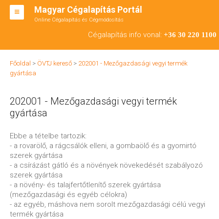
Magyar Cégalapítás Portál
Online Cégalapítás és Cégmódosítás
KFT ALAPÍTÁS
Cégalapítás info vonal:
+36 30 220 1100
BT ALAPÍTÁS
Főoldal
>
ÖVTJ kereső
>
202001 - Mezőgazdasági vegyi termék
RT ALAPÍTÁS
gyártása
CÉGMÓDOSÍTÁS
202001 - Mezőgazdasági vegyi termék
ÁTALAKULÁS
gyártása
TEÁOR SZÁMOK '08
Ebbe a tételbe tartozik:
- a rovarölő, a rágcsálók elleni, a gombaölő és a gyomirtó
ENGEDÉLYKÖTELES
szerek gyártása
- a csírázást gátló és a növények növekedését szabályozó
KAPCSOLAT
szerek gyártása
- a növény- és talajfertőtlenítő szerek gyártása
IRODÁK
(mezőgazdasági és egyéb célokra)
- az egyéb, máshova nem sorolt mezőgazdasági célú vegyi
termék gyártása