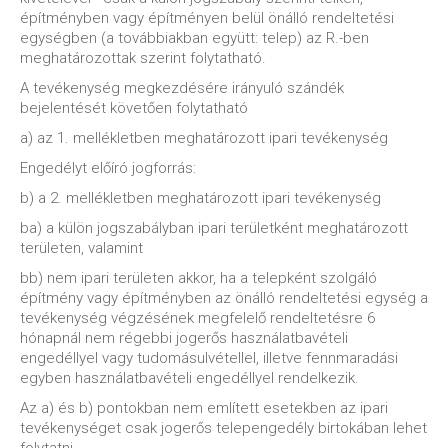
építményben vagy építményen belül önálló rendeltetési
egységben (a továbbiakban együtt: telep) az R.-ben
meghatározottak szerint folytatható.
A tevékenység megkezdésére irányuló szándék
bejelentését követően folytatható
a) az 1. mellékletben meghatározott ipari tevékenység
Engedélyt előíró jogforrás:
b) a 2. mellékletben meghatározott ipari tevékenység
ba) a külön jogszabályban ipari területként meghatározott
területen, valamint
bb) nem ipari területen akkor, ha a telepként szolgáló
építmény vagy építményben az önálló rendeltetési egység a
tevékenység végzésének megfelelő rendeltetésre 6
hónapnál nem régebbi jogerős használatbavételi
engedéllyel vagy tudomásulvétellel, illetve fennmaradási
egyben használatbavételi engedéllyel rendelkezik.
Az a) és b) pontokban nem említett esetekben az ipari
tevékenységet csak jogerős telepengedély birtokában lehet