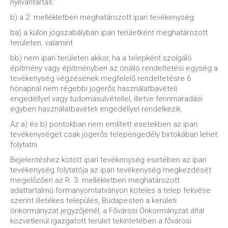
nyilvántartás:
b) a 2. mellékletben meghatározott ipari tevékenység
ba) a külön jogszabályban ipari területként meghatározott
területen, valamint
bb) nem ipari területen akkor, ha a telepként szolgáló
építmény vagy építményben az önálló rendeltetési egység a
tevékenység végzésének megfelelő rendeltetésre 6
hónapnál nem régebbi jogerős használatbavételi
engedéllyel vagy tudomásulvétellel, illetve fennmaradási
egyben használatbavételi engedéllyel rendelkezik.
Az a) és b) pontokban nem említett esetekben az ipari
tevékenységet csak jogerős telepengedély birtokában lehet
folytatni.
Bejelentéshez kötött ipari tevékenység esetében az ipari
tevékenység folytatója az ipari tevékenység megkezdését
megelőzően az R. 3. mellékletben meghatározott
adattartalmú formanyomtatványon köteles a telep fekvése
szerint illetékes település, Budapesten a kerületi
önkormányzat jegyzőjénél, a Fővárosi Önkormányzat által
közvetlenül igazgatott terület tekintetében a fővárosi