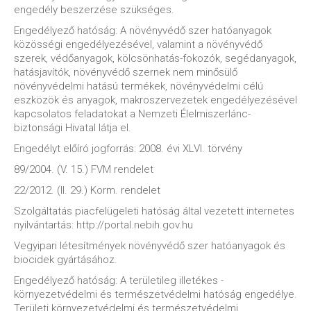
engedély beszerzése szükséges.
Engedélyező hatóság: A növényvédő szer hatóanyagok
közösségi engedélyezésével, valamint a növényvédő
szerek, védőanyagok, kölcsönhatás-fokozók, segédanyagok,
hatásjavítók, növényvédő szernek nem minősülő
növényvédelmi hatású termékek, növényvédelmi célú
eszközök és anyagok, makroszervezetek engedélyezésével
kapcsolatos feladatokat a Nemzeti Élelmiszerlánc-
biztonsági Hivatal látja el.
Engedélyt előíró jogforrás: 2008. évi XLVI. törvény
89/2004. (V. 15.) FVM rendelet
22/2012. (II. 29.) Korm. rendelet
Szolgáltatás piacfelügeleti hatóság által vezetett internetes
nyilvántartás: http://portal.nebih.gov.hu
Vegyipari létesítmények növényvédő szer hatóanyagok és
biocidek gyártásához.
Engedélyező hatóság: A területileg illetékes -
környezetvédelmi és természetvédelmi hatóság engedélye.
Területi környezetvédelmi és természetvédelmi