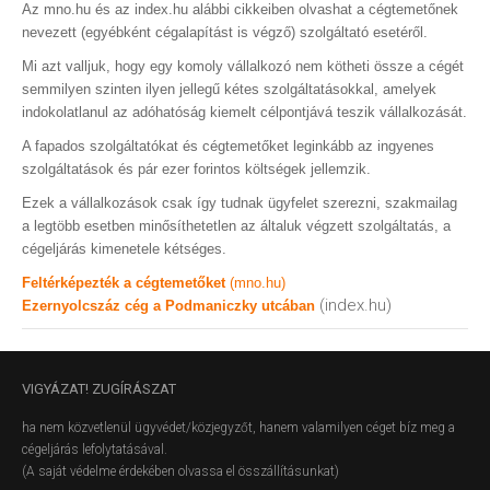
Az mno.hu és az index.hu alábbi cikkeiben olvashat a cégtemetőnek
nevezett (egyébként cégalapítást is végző) szolgáltató esetéről.
Mi azt valljuk, hogy egy komoly vállalkozó nem kötheti össze a cégét
semmilyen szinten ilyen jellegű kétes szolgáltatásokkal, amelyek
indokolatlanul az adóhatóság kiemelt célpontjává teszik vállalkozását.
A fapados szolgáltatókat és cégtemetőket leginkább az ingyenes
szolgáltatások és pár ezer forintos költségek jellemzik.
Ezek a vállalkozások csak így tudnak ügyfelet szerezni, szakmailag
a legtöbb esetben minősíthetetlen az általuk végzett szolgáltatás, a
cégeljárás kimenetele kétséges.
Feltérképezték a cégtemetőket
(mno.hu)
(index.hu)
Ezernyolcszáz cég a Podmaniczky utcában
VIGYÁZAT!
ZUGÍRÁSZAT
ha nem közvetlenül ügyvédet/közjegyzőt, hanem valamilyen céget bíz meg a
cégeljárás lefolytatásával.
(A saját védelme érdekében olvassa el összállításunkat)