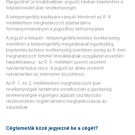
főjegyzőnél (a továbbiakban: jegyző) írásban bejelenteni a
folytatni kívánt ipari tevékenységet.
A telepengedély kiadására irányuló kérelmet az R. 4.
mellékletben meghatározott adattartalmú
formanyomtatványon a jegyzőhöz kell benyújtani.
A jegyző a telepet - telepengedély-köteles tevékenység
esetében a telepengedély megadásával egyidejűleg,
bejelentés-köteles tevékenység esetében pedig az R.-ben
meghatározott feltétel fennállásának vizsgálatát követően
haladéktalanul - az R. 6. melléklet szerint vezetett
nyilvántartásba veszi. A jegyző az általa vezetett
nyilvántartást az interneten közzéteszi.
Az R. 1. és 2. mellékletben meghatározott ipari
tevékenységek tartalmára vonatkozóan a gazdasági
tevékenységek egységes ágazati osztályozási
rendszerében foglalt tartalmi meghatározások az
irányadóak.
Cégtemetők közé jegyezné be a cégét?