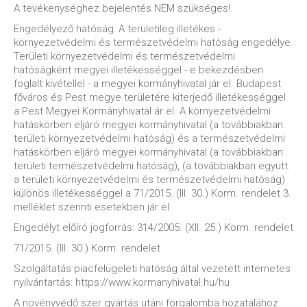
A tevékenységhez bejelentés NEM szükséges!
Engedélyező hatóság: A területileg illetékes -
környezetvédelmi és természetvédelmi hatóság engedélye.
Területi környezetvédelmi és természetvédelmi
hatóságként megyei illetékességgel - e bekezdésben
foglalt kivétellel - a megyei kormányhivatal jár el. Budapest
főváros és Pest megye területére kiterjedő illetékességgel
a Pest Megyei Kormányhivatal ár el. A környezetvédelmi
hatáskörben eljáró megyei kormányhivatal (a továbbiakban:
területi környezetvédelmi hatóság) és a természetvédelmi
hatáskörben eljáró megyei kormányhivatal (a továbbiakban:
területi természetvédelmi hatóság), (a továbbiakban együtt:
a területi környezetvédelmi és természetvédelmi hatóság)
különös illetékességgel a 71/2015. (III. 30.) Korm. rendelet 3.
melléklet szerinti esetekben jár el.
Engedélyt előíró jogforrás: 314/2005. (XII. 25.) Korm. rendelet
71/2015. (III. 30.) Korm. rendelet
Szolgáltatás piacfelügeleti hatóság által vezetett internetes
nyilvántartás: https://www.kormanyhivatal.hu/hu
A növényvédő szer gyártás utáni forgalomba hozatalához