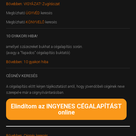
Bővebben: VIGYÁZAT! Zugírászat
Megbízható
ÜGYVÉD
keresés
Megbízható
KÖNYVELŐ
keresés
10
GYAKORI HIBA!
amellyel százezreket bukhat a cégalapítás során.
(avagy a "fapados" cégalapítás buktatói)
Bővebben: 10 gyakori hiba
CÉGNÉV
KERESÉS
A cégalapítás előtt kérjen tájékoztatást arról, hogy jövendőbeli cégének neve
szerepel-e már a cégnyilvántarásban.
Elindítom az INGYENES CÉGALAPÍTÁST
online
Bővebben: Cégnév keresés