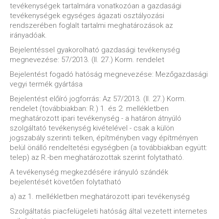
tevékenységek tartalmára vonatkozóan a gazdasági
tevékenységek egységes ágazati osztályozási
rendszerében foglalt tartalmi meghatározások az
irányadóak.
Bejelentéssel gyakorolható gazdasági tevékenység
megnevezése: 57/2013. (II. 27.) Korm. rendelet
Bejelentést fogadó hatóság megnevezése: Mezőgazdasági
vegyi termék gyártása
Bejelentést előíró jogforrás: Az 57/2013. (II. 27.) Korm.
rendelet (továbbiakban: R.) 1. és 2. mellékletben
meghatározott ipari tevékenység - a határon átnyúló
szolgáltató tevékenység kivételével - csak a külön
jogszabály szerinti telken, építményben vagy építményen
belül önálló rendeltetési egységben (a továbbiakban együtt:
telep) az R.-ben meghatározottak szerint folytatható.
A tevékenység megkezdésére irányuló szándék
bejelentését követően folytatható
a) az 1. mellékletben meghatározott ipari tevékenység
Szolgáltatás piacfelügeleti hatóság által vezetett internetes