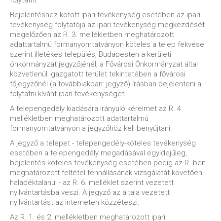
folytatni.
Bejelentéshez kötött ipari tevékenység esetében az ipari
tevékenység folytatója az ipari tevékenység megkezdését
megelőzően az R. 3. mellékletben meghatározott
adattartalmú formanyomtatványon köteles a telep fekvése
szerint illetékes település, Budapesten a kerületi
önkormányzat jegyzőjénél, a Fővárosi Önkormányzat által
közvetlenül igazgatott terület tekintetében a fővárosi
főjegyzőnél (a továbbiakban: jegyző) írásban bejelenteni a
folytatni kívánt ipari tevékenységet.
A telepengedély kiadására irányuló kérelmet az R. 4.
mellékletben meghatározott adattartalmú
formanyomtatványon a jegyzőhöz kell benyújtani.
A jegyző a telepet - telepengedély-köteles tevékenység
esetében a telepengedély megadásával egyidejűleg,
bejelentés-köteles tevékenység esetében pedig az R.-ben
meghatározott feltétel fennállásának vizsgálatát követően
haladéktalanul - az R. 6. melléklet szerint vezetett
nyilvántartásba veszi. A jegyző az általa vezetett
nyilvántartást az interneten közzéteszi.
Az R. 1. és 2. mellékletben meghatározott ipari