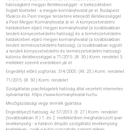
hatóságként megyei illetékességgel - e bekezdésben
foglalt kivétellel - a megyei kormányhivatal jár el. Budapest
főváros és Pest megye területére kiterjedő illetékességgel
a Pest Megyei Kormányhivatal ár el. A környezetvédelmi
hatáskörben eljáró megyei kormányhivatal (a továbbiakban:
területi környezetvédelmi hatóság) és a természetvédelmi
hatáskörben eljáró megyei kormányhivatal (a továbbiakban:
területi természetvédelmi hatóság), (a továbbiakban együtt:
a területi környezetvédelmi és természetvédelmi hatóság)
különös illetékességgel a 71/2015. (III. 30.) Korm. rendelet 3.
melléklet szerinti esetekben jár el.
Engedélyt előíró jogforrás: 314/2005. (XII. 25.) Korm. rendelet
71/2015. (III. 30.) Korm. rendelet
Szolgáltatás piacfelügeleti hatóság által vezetett internetes
nyilvántartás: https://www.kormanyhivatal.hu/hu
Mezőgazdasági vegyi termék gyártása
Engedélyező hatóság: Az 57/2013. (II. 27.) Korm. rendelet
(továbbiakban: R.) 1. és 2. mellékletben meghatározott ipari
tevékenység - a határon átnyúló szolgáltató tevékenység
kivételével - csak a külön jogszabály szerinti telken,