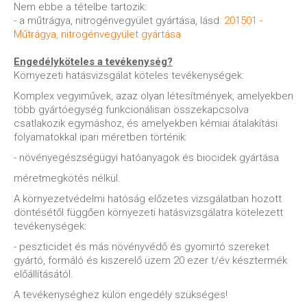
Nem ebbe a tételbe tartozik:
- a műtrágya, nitrogénvegyület gyártása, lásd:
201501 -
Műtrágya, nitrogénvegyület gyártása
Engedélyköteles a tevékenység?
Környezeti hatásvizsgálat köteles tevékenységek:
Komplex vegyiművek, azaz olyan létesítmények, amelyekben
több gyártóegység funkcionálisan összekapcsolva
csatlakozik egymáshoz, és amelyekben kémiai átalakítási
folyamatokkal ipari méretben történik:
- növényegészségügyi hatóanyagok és biocidek gyártása
méretmegkötés nélkül.
A környezetvédelmi hatóság előzetes vizsgálatban hozott
döntésétől függően környezeti hatásvizsgálatra kötelezett
tevékenységek:
- peszticidet és más növényvédő és gyomirtó szereket
gyártó, formáló és kiszerelő üzem 20 ezer t/év késztermék
előállításától.
A tevékenységhez külön engedély szükséges!