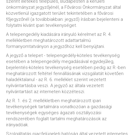
szerint illetékes település, Budapesten a kerületi
önkormányzat jegyzőjénél, a Fővárosi Önkormányzat által
közvetlenül igazgatott terület tekintetében a fővárosi
főjegyzőnél (a továbbiakban: jegyző) írásban bejelenteni a
folytatni kívánt ipari tevékenységet.
A telepengedély kiadására irányuló kérelmet az R. 4.
mellékletben meghatározott adattartalmú
formanyomtatványon a jegyzőhöz kell benyújtani.
A jegyző a telepet - telepengedély-köteles tevékenység
esetében a telepengedély megadásával egyidejűleg,
bejelentés-köteles tevékenység esetében pedig az R.-ben
meghatározott feltétel fennállásának vizsgálatát követően
haladéktalanul - az R. 6. melléklet szerint vezetett
nyilvántartásba veszi. A jegyző az általa vezetett
nyilvántartást az interneten közzéteszi.
Az R. 1. és 2. mellékletben meghatározott ipari
tevékenységek tartalmára vonatkozóan a gazdasági
tevékenységek egységes ágazati osztályozási
rendszerében foglalt tartalmi meghatározások az
irányadóak.
Szolgáltatás piacfelügeleti hatóság által vezetett internetes