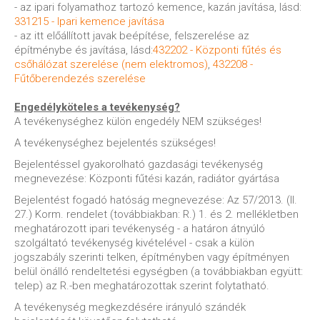
- az ipari folyamathoz tartozó kemence, kazán javítása, lásd:
331215 - Ipari kemence javítása
- az itt előállított javak beépítése, felszerelése az
építménybe és javítása, lásd:
432202 - Központi fűtés és
csőhálózat szerelése (nem elektromos)
,
432208 -
Fűtőberendezés szerelése
Engedélyköteles a tevékenység?
A tevékenységhez külön engedély NEM szükséges!
A tevékenységhez bejelentés szükséges!
Bejelentéssel gyakorolható gazdasági tevékenység
megnevezése: Központi fűtési kazán, radiátor gyártása
Bejelentést fogadó hatóság megnevezése: Az 57/2013. (II.
27.) Korm. rendelet (továbbiakban: R.) 1. és 2. mellékletben
meghatározott ipari tevékenység - a határon átnyúló
szolgáltató tevékenység kivételével - csak a külön
jogszabály szerinti telken, építményben vagy építményen
belül önálló rendeltetési egységben (a továbbiakban együtt:
telep) az R.-ben meghatározottak szerint folytatható.
A tevékenység megkezdésére irányuló szándék