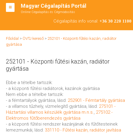
Magyar Cégalapítás Portál
Online Cégalapítás és Cégmódosítás
KFT ALAPÍTÁS
Cégalapítás info vonal:
+36 30 220 1100
BT ALAPÍTÁS
Főoldal
>
ÖVTJ kereső
>
252101 - Központi fűtési kazán, radiátor
RT ALAPÍTÁS
gyártása
CÉGMÓDOSÍTÁS
252101 - Központi fűtési kazán, radiátor
ÁTALAKULÁS
gyártása
TEÁOR SZÁMOK '08
Ebbe a tételbe tartozik:
- a központi fűtési radiátorok, kazánok gyártása
ENGEDÉLYKÖTELES
Nem ebbe a tételbe tartozik:
- a fémtartályok gyártása, lásd:
252901 - Fémtartály gyártása
KAPCSOLAT
- a villamos tűzhely, vízmelegítő gyártása, lásd:
275101 -
Háztartási villamos készülék gyártása m.n.s.
,
275102 -
IRODÁK
Elektromos fűtőberendezés gyártása
- a központi fűtési rendszer kazánjának és fűtőtesteinek
lemezmunkái, lásd:
331110 - Fűtési kazán, radiátor javítása