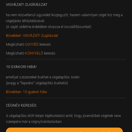
VIGYÁZAT!
ZUGÍRÁSZAT
ha nem közvetlenül ügyvédet/közjegyzőt, hanem valamilyen céget bíz meg a
cégeljárás lefolytatásával.
(A saját védelme érdekében olvassa el összállításunkat)
Bővebben: VIGYÁZAT! Zugírászat
Megbízható
ÜGYVÉD
keresés
Megbízható
KÖNYVELŐ
keresés
10
GYAKORI HIBA!
amellyel százezreket bukhat a cégalapítás során.
(avagy a "fapados" cégalapítás buktatói)
Bővebben: 10 gyakori hiba
CÉGNÉV
KERESÉS
A cégalapítás előtt kérjen tájékoztatást arról, hogy jövendőbeli cégének neve
szerepel-e már a cégnyilvántarásban.