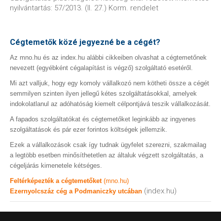
nyilvántartás: 57/2013. (II. 27.) Korm. rendelet
Cégtemetők közé jegyezné be a cégét?
Az mno.hu és az index.hu alábbi cikkeiben olvashat a cégtemetőnek
nevezett (egyébként cégalapítást is végző) szolgáltató esetéről.
Mi azt valljuk, hogy egy komoly vállalkozó nem kötheti össze a cégét
semmilyen szinten ilyen jellegű kétes szolgáltatásokkal, amelyek
indokolatlanul az adóhatóság kiemelt célpontjává teszik vállalkozását.
A fapados szolgáltatókat és cégtemetőket leginkább az ingyenes
szolgáltatások és pár ezer forintos költségek jellemzik.
Ezek a vállalkozások csak így tudnak ügyfelet szerezni, szakmailag
a legtöbb esetben minősíthetetlen az általuk végzett szolgáltatás, a
cégeljárás kimenetele kétséges.
Feltérképezték a cégtemetőket
(mno.hu)
(index.hu)
Ezernyolcszáz cég a Podmaniczky utcában