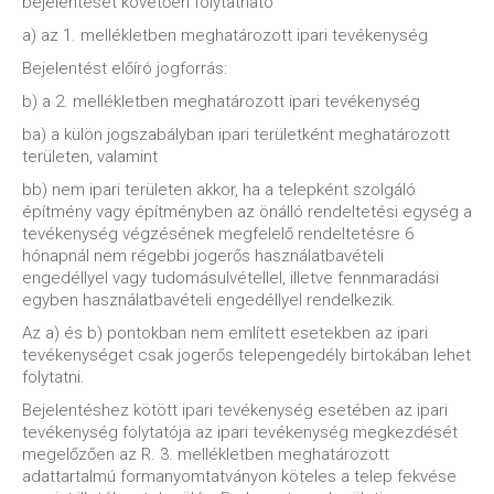
bejelentését követően folytatható
a) az 1. mellékletben meghatározott ipari tevékenység
Bejelentést előíró jogforrás:
b) a 2. mellékletben meghatározott ipari tevékenység
ba) a külön jogszabályban ipari területként meghatározott
területen, valamint
bb) nem ipari területen akkor, ha a telepként szolgáló
építmény vagy építményben az önálló rendeltetési egység a
tevékenység végzésének megfelelő rendeltetésre 6
hónapnál nem régebbi jogerős használatbavételi
engedéllyel vagy tudomásulvétellel, illetve fennmaradási
egyben használatbavételi engedéllyel rendelkezik.
Az a) és b) pontokban nem említett esetekben az ipari
tevékenységet csak jogerős telepengedély birtokában lehet
folytatni.
Bejelentéshez kötött ipari tevékenység esetében az ipari
tevékenység folytatója az ipari tevékenység megkezdését
megelőzően az R. 3. mellékletben meghatározott
adattartalmú formanyomtatványon köteles a telep fekvése