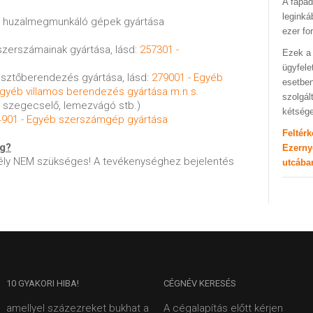
A fapad
leginká
 a huzalmegmunkáló gépek gyártása
ezer fo
szerszámainak gyártása, lásd:
257301 -
Ezek a 
ügyfele
gesztőberendezés gyártása, lásd:
279001 - Egyéb
esetben
gyéb villamos berendezés gyártása m.n.s.
szolgál
ő, szegecselő, lemezvágó stb.)
kétség
4901 - Egyéb szerszámgép gyártása
Feltér
ég?
Ezerny
ly NEM szükséges! A tevékenységhez bejelentés
utcába
10
GYAKORI HIBA!
CÉGNÉV
KERESÉS
amellyel százezreket bukhat a
A cégalapítás előtt kérjen