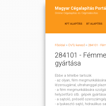
Magyar Cégalapítás Portá
Online Cégalapítás és Cégmódosítás
KFT ALAPÍTÁS
BT ALAPÍTÁS
Főoldal
>
ÖVTJ kereső
>
284101 - F
284101 - Fémme
gyártása
Ebbe a tételbe tartozik:
- az olyan, fém megmunkálásár
lézersugárral, ultrahanggal pla
- a fém megmunkálására szolgáló 
helyzetfúró stb. gépek gyártása
- a sajtoló, préselő szerszámgé
- a lyukasztó sajtó, hidraulikus sa