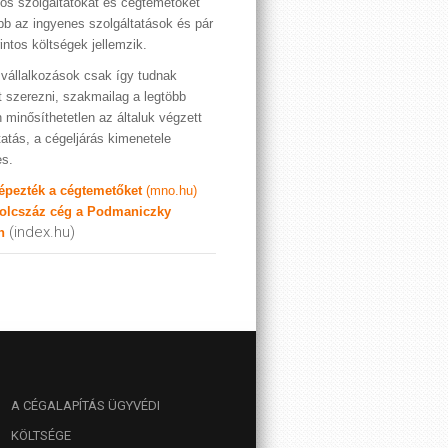
os szolgáltatókat és cégtemetőket
bb az ingyenes szolgáltatások és pár
rintos költségek jellemzik.
vállalkozások csak így tudnak
t szerezni, szakmailag a legtöbb
 minősíthetetlen az általuk végzett
tatás, a cégeljárás kimenetele
es.
képezték a cégtemetőket
(mno.hu)
olcszáz cég a Podmaniczky
(index.hu)
n
A
CÉGALAPÍTÁS ÜGYVÉDI
KÖLTSÉGE