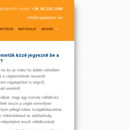
pítás info vonal:
+36 30 220 1100
info@cegalapitas.net
KÖTELES
KAPCSOLAT
IRODÁK
metők közé jegyezné be a
t?
hu és az index.hu alábbi cikkeiben
t a cégtemetőnek nevezett
ént cégalapítást is végző)
tató esetéről.
valljuk, hogy egy komoly vállalkozó
theti össze a cégét semmilyen
 ilyen jellegű kétes szolgáltatásokkal,
 indokolatlanul az adóhatóság
 célpontjává teszik vállalkozását.