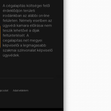
A cégalapítás költségei felől
érdeklődjön területi
irodáinkban az alábbi on-line
felületen.
Némely esetben az
ügyvédi kamara előírásai nem
teszik lehetővé a díjak
feltüntetését. A
cegalapitas.net megyei
képviselői a legmagasabb
szakmai színvonalat képviselő
ügyvédek.
pcsolat
Adatvédelem