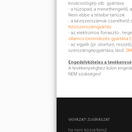
kovácsológép stb. gyártása
- a húzópad, a menethengerlő,
Nem ebbe a tételbe tartozik:
- a kéziszerszámok cserélhető 
Kéziszerszámgyártás
- az elektromos forrasztó-, he
villamos berendezés gyártása E
- az egyéb (pl. ütvefuró, reszel
szerszámgépgyártása, lásd:
28
Engedélyköteles a tevékenys
A tevékenységhez külön engedé
NEM szükséges!
VIGYÁZAT!
ZUGÍRÁSZAT
ha nem közvetlenül