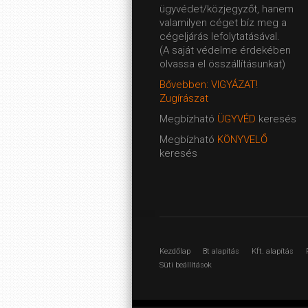
ügyvédet/közjegyzőt, hanem
valamilyen céget bíz meg a
cégeljárás lefolytatásával.
(A saját védelme érdekében
olvassa el összállításunkat)
Bővebben: VIGYÁZAT!
Zugírászat
Megbízható
ÜGYVÉD
keresés
Megbízható
KÖNYVELŐ
keresés
Kezdőlap
Bt alapítás
Kft. alapítás
Süti beállítások