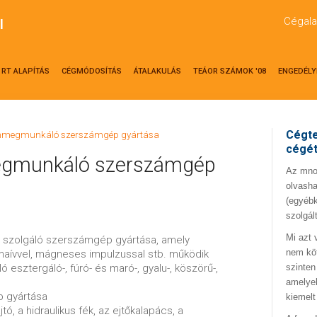
Cégala
l
RT ALAPÍTÁS
CÉGMÓDOSÍTÁS
ÁTALAKULÁS
TEÁOR SZÁMOK '08
ENGEDÉLY
Cégte
émmegmunkáló szerszámgép gyártása
cégé
gmunkáló szerszámgép
Az mno.
olvasha
(egyébk
szolgál
Mi azt 
a szolgáló szerszámgép gyártása, amely
nem kö
zmaívvel, mágneses impulzussal stb. működik
esztergáló-, fúró- és maró-, gyalu-, köszörű-,
szinten
amelyek
p gyártása
kiemelt
jtó, a hidraulikus fék, az ejtőkalapács, a