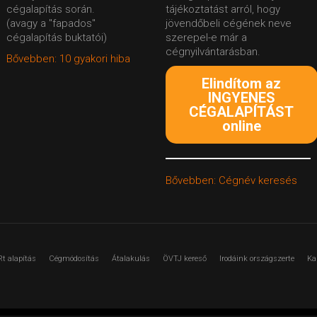
cégalapítás során.
tájékoztatást arról, hogy
(avagy a "fapados"
jövendőbeli cégének neve
cégalapítás buktatói)
szerepel-e már a
cégnyilvántarásban.
Bővebben: 10 gyakori hiba
Elindítom az
INGYENES
CÉGALAPÍTÁST
online
Bővebben: Cégnév keresés
Rt alapítás
Cégmódosítás
Átalakulás
ÖVTJ kereső
Irodáink országszerte
Ka