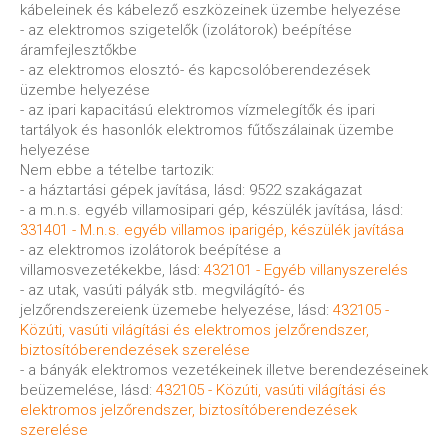
kábeleinek és kábelező eszközeinek üzembe helyezése
- az elektromos szigetelők (izolátorok) beépítése
áramfejlesztőkbe
- az elektromos elosztó- és kapcsolóberendezések
üzembe helyezése
- az ipari kapacitású elektromos vízmelegítők és ipari
tartályok és hasonlók elektromos fűtőszálainak üzembe
helyezése
Nem ebbe a tételbe tartozik:
- a háztartási gépek javítása, lásd: 9522 szakágazat
- a m.n.s. egyéb villamosipari gép, készülék javítása, lásd:
331401 - M.n.s. egyéb villamos iparigép, készülék javítása
- az elektromos izolátorok beépítése a
villamosvezetékekbe, lásd:
432101 - Egyéb villanyszerelés
- az utak, vasúti pályák stb. megvilágító- és
jelzőrendszereienk üzemebe helyezése, lásd:
432105 -
Közúti, vasúti világítási és elektromos jelzőrendszer,
biztosítóberendezések szerelése
- a bányák elektromos vezetékeinek illetve berendezéseinek
beüzemelése, lásd:
432105 - Közúti, vasúti világítási és
elektromos jelzőrendszer, biztosítóberendezések
szerelése