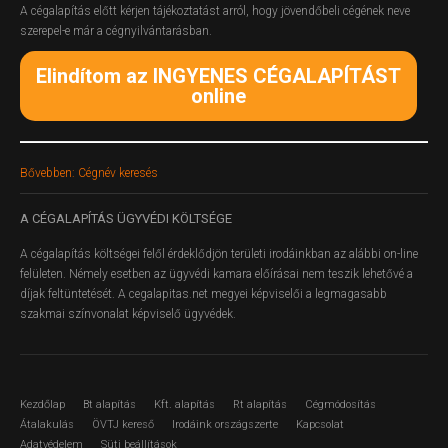
A cégalapítás előtt kérjen tájékoztatást arról, hogy jövendőbeli cégének neve
szerepel-e már a cégnyilvántarásban.
Elindítom az INGYENES CÉGALAPÍTÁST
online
Bővebben: Cégnév keresés
A
CÉGALAPÍTÁS ÜGYVÉDI KÖLTSÉGE
A cégalapítás költségei felől érdeklődjön területi irodáinkban az alábbi on-line
felületen.
Némely esetben az ügyvédi kamara előírásai nem teszik lehetővé a
díjak feltüntetését. A cegalapitas.net megyei képviselői a legmagasabb
szakmai színvonalat képviselő ügyvédek.
Kezdőlap
Bt alapítás
Kft. alapítás
Rt alapítás
Cégmódosítás
Átalakulás
ÖVTJ kereső
Irodáink országszerte
Kapcsolat
Adatvédelem
Süti beállítások