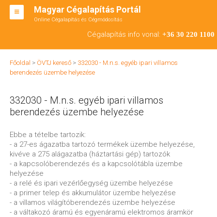
Magyar Cégalapítás Portál
Online Cégalapítás és Cégmódosítás
KFT ALAPÍTÁS
Cégalapítás info vonal:
+36 30 220 1100
BT ALAPÍTÁS
Főoldal
>
ÖVTJ kereső
>
332030 - M.n.s. egyéb ipari villamos
RT ALAPÍTÁS
berendezés üzembe helyezése
CÉGMÓDOSÍTÁS
332030 - M.n.s. egyéb ipari villamos
ÁTALAKULÁS
berendezés üzembe helyezése
TEÁOR SZÁMOK '08
Ebbe a tételbe tartozik:
- a 27-es ágazatba tartozó termékek üzembe helyezése,
ENGEDÉLYKÖTELES
kivéve a 275 alágazatba (háztartási gép) tartozók
- a kapcsolóberendezés és a kapcsolótábla üzembe
KAPCSOLAT
helyezése
- a relé és ipari vezérlőegység üzembe helyezése
IRODÁK
- a primer telep és akkumulátor üzembe helyezése
- a villamos világítóberendezés üzembe helyezése
- a váltakozó áramú és egyenáramú elektromos áramkör