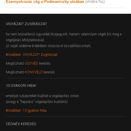
(index.hu)
Ezernyolcszáz cég a Podmaniczky utcában
VIGYÁZAT!
ZUGÍRÁSZAT
ha nem közvetlenül ügyvédet/közjegyzőt, hanem valamilyen céget bíz meg a
cégeljárás lefolytatásával.
(A saját védelme érdekében olvassa el összállításunkat)
Bővebben: VIGYÁZAT! Zugírászat
Megbízható
ÜGYVÉD
keresés
Megbízható
KÖNYVELŐ
keresés
10
GYAKORI HIBA!
amellyel százezreket bukhat a cégalapítás során.
(avagy a "fapados" cégalapítás buktatói)
Bővebben: 10 gyakori hiba
CÉGNÉV
KERESÉS