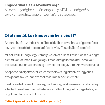
Engedélyköteles a tevékenység?
A tevékenységhez külön engedély NEM szükséges! A
tevékenységhez bejelentés NEM szükséges!
Cégtemetők közé jegyezné be a cégét?
Az mno.hu és az index.hu alábbi cikkeiben olvashat a cégtemetőnek
nevezett (egyébként cégalapítást is végző) szolgáltató esetéről.
Mi azt valljuk, hogy egy komoly vállalkozó nem kötheti össze a cégét
semmilyen szinten ilyen jellegű kétes szolgáltatásokkal, amelyek
indokolatlanul az adóhatóság kiemelt célpontjává teszik vállalkozását.
A fapados szolgáltatókat és cégtemetőket leginkább az ingyenes
szolgáltatások és pár ezer forintos költségek jellemzik.
Ezek a vállalkozások csak így tudnak ügyfelet szerezni, szakmailag
a legtöbb esetben minősíthetetlen az általuk végzett szolgáltatás, a
cégeljárás kimenetele kétséges.
Feltérképezték a cégtemetőket
(mno.hu)