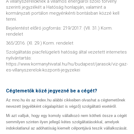
A villanyszerelőknek a villamos energiáról szóló törvény
szerinti jegyzékét a Hatóság honlapján, valamint a
kormányzati portálon megyénkénti bontásban közzé kell
tenni.
Bejelentést előíró jogforrás: 219/2017. (VII. 31.) Korm.
rendelet
365/2016. (XI. 29.) Korm. rendelet
Szolgáltatás piacfelügeleti hatóság által vezetett internetes
nyilvántartás:
https://www.kormanyhivatal.hu/hu/budapest/jarasok/viz-gaz-
es-villanyszerelok-kozponti-jegyzekei
Cégtemetők közé jegyezné be a cégét?
Az mno.hu és az index.hu alábbi cikkeiben olvashat a cégtemetőnek
nevezett (egyébként cégalapítást is végző) szolgáltató esetéről.
Mi azt valljuk, hogy egy komoly vállalkozó nem kötheti össze a cégét
semmilyen szinten ilyen jellegű kétes szolgáltatásokkal, amelyek
indokolatlanul az adóhatóság kiemelt célpontjává teszik vállalkozását.