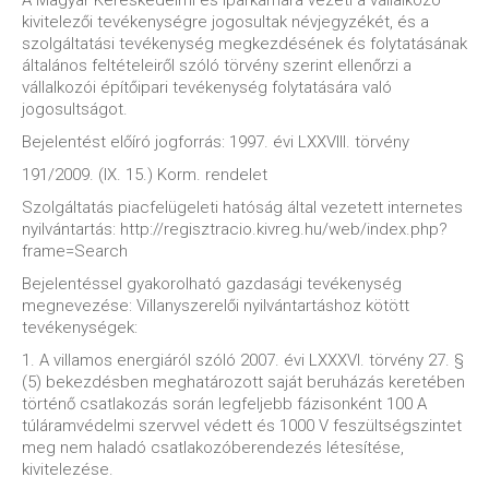
A Magyar Kereskedelmi és Iparkamara vezeti a vállalkozó
kivitelezői tevékenységre jogosultak névjegyzékét, és a
szolgáltatási tevékenység megkezdésének és folytatásának
általános feltételeiről szóló törvény szerint ellenőrzi a
vállalkozói építőipari tevékenység folytatására való
jogosultságot.
Bejelentést előíró jogforrás: 1997. évi LXXVIII. törvény
191/2009. (IX. 15.) Korm. rendelet
Szolgáltatás piacfelügeleti hatóság által vezetett internetes
nyilvántartás: http://regisztracio.kivreg.hu/web/index.php?
frame=Search
Bejelentéssel gyakorolható gazdasági tevékenység
megnevezése: Villanyszerelői nyilvántartáshoz kötött
tevékenységek:
1. A villamos energiáról szóló 2007. évi LXXXVI. törvény 27. §
(5) bekezdésben meghatározott saját beruházás keretében
történő csatlakozás során legfeljebb fázisonként 100 A
túláramvédelmi szervvel védett és 1000 V feszültségszintet
meg nem haladó csatlakozóberendezés létesítése,
kivitelezése.