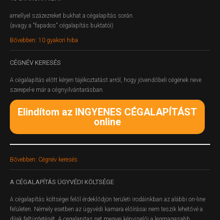
amellyel százezreket bukhat a cégalapítás során.
(avagy a "fapados" cégalapítás buktatói)
Bővebben: 10 gyakori hiba
CÉGNÉV
KERESÉS
A cégalapítás előtt kérjen tájékoztatást arról, hogy jövendőbeli cégének neve
szerepel-e már a cégnyilvántarásban.
Elindítom az INGYENES CÉGALAPÍTÁST
online
Bővebben: Cégnév keresés
A
CÉGALAPÍTÁS ÜGYVÉDI KÖLTSÉGE
A cégalapítás költségei felől érdeklődjön területi irodáinkban az alábbi on-line
felületen.
Némely esetben az ügyvédi kamara előírásai nem teszik lehetővé a
díjak feltüntetését. A cegalapitas.net megyei képviselői a legmagasabb