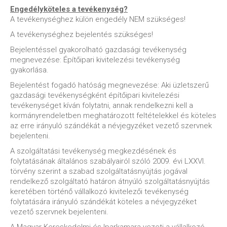
Engedélyköteles a tevékenység?
A tevékenységhez külön engedély NEM szükséges!
A tevékenységhez bejelentés szükséges!
Bejelentéssel gyakorolható gazdasági tevékenység
megnevezése: Építőipari kivitelezési tevékenység
gyakorlása.
Bejelentést fogadó hatóság megnevezése: Aki üzletszerű
gazdasági tevékenységként építőipari kivitelezési
tevékenységet kíván folytatni, annak rendelkezni kell a
kormányrendeletben meghatározott feltételekkel és köteles
az erre irányuló szándékát a névjegyzéket vezető szervnek
bejelenteni.
A szolgáltatási tevékenység megkezdésének és
folytatásának általános szabályairól szóló 2009. évi LXXVI.
törvény szerint a szabad szolgáltatásnyújtás jogával
rendelkező szolgáltató határon átnyúló szolgáltatásnyújtás
keretében történő vállalkozó kivitelezői tevékenység
folytatására irányuló szándékát köteles a névjegyzéket
vezető szervnek bejelenteni.