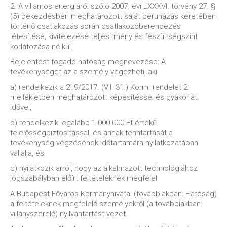
2. A villamos energiáról szóló 2007. évi LXXXVI. törvény 27. §
(5) bekezdésben meghatározott saját beruházás keretében
történő csatlakozás során csatlakozóberendezés
létesítése, kivitelezése teljesítmény és feszültségszint
korlátozása nélkül.
Bejelentést fogadó hatóság megnevezése: A
tevékenységet az a személy végezheti, aki
a) rendelkezik a 219/2017. (VII. 31.) Korm. rendelet 2.
mellékletben meghatározott képesítéssel és gyakorlati
idővel,
b) rendelkezik legalább 1 000 000 Ft értékű
felelősségbiztosítással, és annak fenntartását a
tevékenység végzésének időtartamára nyilatkozatában
vállalja, és
c) nyilatkozik arról, hogy az alkalmazott technológiához
jogszabályban előírt feltételeknek megfelel.
A Budapest Főváros Kormányhivatal (továbbiakban: Hatóság)
a feltételeknek megfelelő személyekről (a továbbiakban:
villanyszerelő) nyilvántartást vezet.