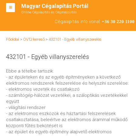
Magyar Cégalapítás Portál
Online Cégalapítás és Cégmódosítás
KFT ALAPÍTÁS
Cégalapítás info vonal:
+36 30 220 1100
BT ALAPÍTÁS
Főoldal
>
ÖVTJ kereső
>
432101 - Egyéb villanyszerelés
RT ALAPÍTÁS
432101 - Egyéb villanyszerelés
CÉGMÓDOSÍTÁS
ÁTALAKULÁS
Ebbe a tételbe tartozik:
- az épületeken és az egyéb építményeken a következő
TEÁOR SZÁMOK '08
elektromos rendszerek felszerelése és helyszíni szerelése:
- elektromos vezeték és csatlakozó
ENGEDÉLYKÖTELES
- számítógép-hálózat vezetékei, a száloptikás vezetékekkel
együtt
KAPCSOLAT
- világítási rendszer
- az elektromos eszközök és háztartási felszerelések
IRODÁK
csatlakoztatása, beleértve az elektromos árammal működő
központi fűtés bekötését is
- az épület és egyéb építmény alapvető elektromos