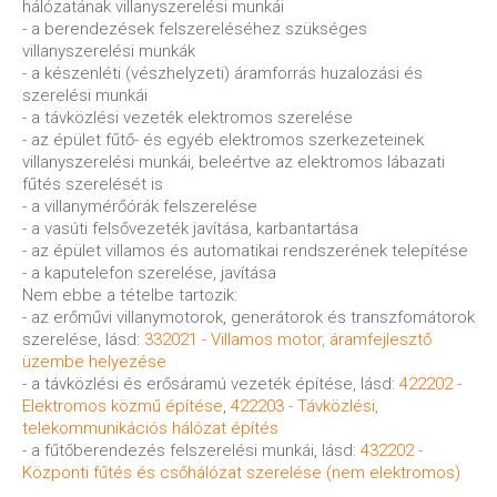
hálózatának villanyszerelési munkái
- a berendezések felszereléséhez szükséges
villanyszerelési munkák
- a készenléti (vészhelyzeti) áramforrás huzalozási és
szerelési munkái
- a távközlési vezeték elektromos szerelése
- az épület fűtő- és egyéb elektromos szerkezeteinek
villanyszerelési munkái, beleértve az elektromos lábazati
fűtés szerelését is
- a villanymérőórák felszerelése
- a vasúti felsővezeték javítása, karbantartása
- az épület villamos és automatikai rendszerének telepítése
- a kaputelefon szerelése, javítása
Nem ebbe a tételbe tartozik:
- az erőművi villanymotorok, generátorok és transzfomátorok
szerelése, lásd:
332021 - Villamos motor, áramfejlesztő
üzembe helyezése
- a távközlési és erősáramú vezeték építése, lásd:
422202 -
Elektromos közmű építése
,
422203 - Távközlési,
telekommunikációs hálózat építés
- a fűtőberendezés felszerelési munkái, lásd:
432202 -
Központi fűtés és csőhálózat szerelése (nem elektromos)