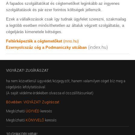
A fapados szolgáltatókat és cégtemetőket leginkább az ingyenes
szolgáltatások és pár ezer forintos költségek jellemzik.
Ezek a vállalkozások csak így tudnak ügyfelet szerezni, szakmailag
a legtöbb esetben minősíthetetlen az általuk végzett szolgáltatás, a
cégeljárás kimenetele kétséges.
Feltérképezték a cégtemetőket
(mno.hu)
(index.hu)
Ezernyolcszáz cég a Podmaniczky utcában
VIGYÁZAT!
ZUGÍRÁSZAT
ha nem közvetlenül ügyvédet/közjegyzőt, hanem valamilyen céget bíz meg a
cégeljárás lefolytatásával.
(A saját védelme érdekében olvassa el összállításunkat)
Bővebben: VIGYÁZAT! Zugírászat
Megbízható
ÜGYVÉD
keresés
Megbízható
KÖNYVELŐ
keresés
10
GYAKORI HIBA!