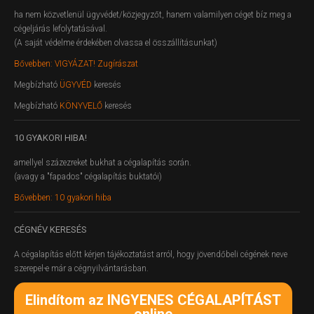
ha nem közvetlenül ügyvédet/közjegyzőt, hanem valamilyen céget bíz meg a
cégeljárás lefolytatásával.
(A saját védelme érdekében olvassa el összállításunkat)
Bővebben: VIGYÁZAT! Zugírászat
Megbízható
ÜGYVÉD
keresés
Megbízható
KÖNYVELŐ
keresés
10
GYAKORI HIBA!
amellyel százezreket bukhat a cégalapítás során.
(avagy a "fapados" cégalapítás buktatói)
Bővebben: 10 gyakori hiba
CÉGNÉV
KERESÉS
A cégalapítás előtt kérjen tájékoztatást arról, hogy jövendőbeli cégének neve
szerepel-e már a cégnyilvántarásban.
Elindítom az INGYENES CÉGALAPÍTÁST