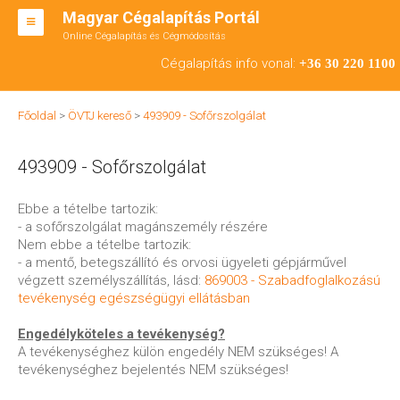
Magyar Cégalapítás Portál
Online Cégalapítás és Cégmódosítás
KFT ALAPÍTÁS
Cégalapítás info vonal:
+36 30 220 1100
BT ALAPÍTÁS
Főoldal
>
ÖVTJ kereső
>
493909 - Sofőrszolgálat
RT ALAPÍTÁS
493909 - Sofőrszolgálat
CÉGMÓDOSÍTÁS
ÁTALAKULÁS
Ebbe a tételbe tartozik:
- a sofőrszolgálat magánszemély részére
TEÁOR SZÁMOK '08
Nem ebbe a tételbe tartozik:
- a mentő, betegszállító és orvosi ügyeleti gépjárművel
ENGEDÉLYKÖTELES
végzett személyszállítás, lásd:
869003 - Szabadfoglalkozású
tevékenység egészségügyi ellátásban
KAPCSOLAT
Engedélyköteles a tevékenység?
IRODÁK
A tevékenységhez külön engedély NEM szükséges! A
tevékenységhez bejelentés NEM szükséges!