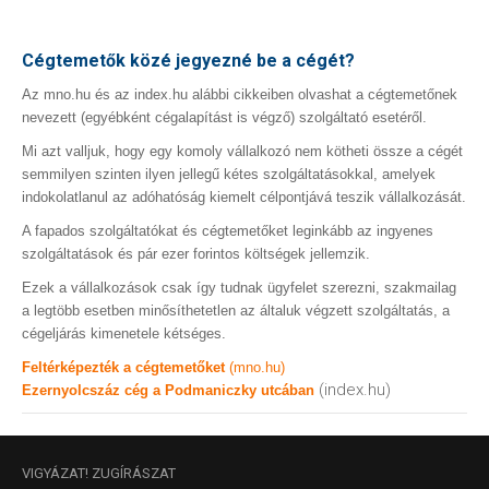
Cégtemetők közé jegyezné be a cégét?
Az mno.hu és az index.hu alábbi cikkeiben olvashat a cégtemetőnek
nevezett (egyébként cégalapítást is végző) szolgáltató esetéről.
Mi azt valljuk, hogy egy komoly vállalkozó nem kötheti össze a cégét
semmilyen szinten ilyen jellegű kétes szolgáltatásokkal, amelyek
indokolatlanul az adóhatóság kiemelt célpontjává teszik vállalkozását.
A fapados szolgáltatókat és cégtemetőket leginkább az ingyenes
szolgáltatások és pár ezer forintos költségek jellemzik.
Ezek a vállalkozások csak így tudnak ügyfelet szerezni, szakmailag
a legtöbb esetben minősíthetetlen az általuk végzett szolgáltatás, a
cégeljárás kimenetele kétséges.
Feltérképezték a cégtemetőket
(mno.hu)
(index.hu)
Ezernyolcszáz cég a Podmaniczky utcában
VIGYÁZAT!
ZUGÍRÁSZAT