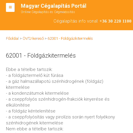
Magyar Cégalapítás Portál
Online Cégalapítás és Cégmódosítás
KFT ALAPÍTÁS
Cégalapítás info vonal:
+36 30 220 1100
BT ALAPÍTÁS
Főoldal
>
ÖVTJ kereső
>
62001 - Földgázkitermelés
RT ALAPÍTÁS
62001 - Földgázkitermelés
CÉGMÓDOSÍTÁS
ÁTALAKULÁS
Ebbe a tételbe tartozik:
- a földgáztermelő kút fúrása
TEÁOR SZÁMOK '08
- a gáz halmazállapotú szénhidrogének (földgáz)
kitermelése
ENGEDÉLYKÖTELES
- a kondenzátumok kitermelése
- a cseppfolyós szénhidrogén-frakciók kinyerése és
KAPCSOLAT
elkülönítése
- a földgáz kéntelenítése
IRODÁK
- a cseppfolyósítás vagy pirolízis során nyert folyékony
szénhidrogének kitermelése
Nem ebbe a tételbe tartozik: