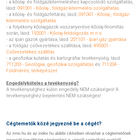
- a kőolaj- és földgázkitermeléshez kapcsolódó szolgáltatás,
lásd:
091001 - Kőolaj-, földgáz-kitermelési szolgáltatás
- a kőolaj- és földgázfeltárás, lásd:
091001 - Kőolaj-, földgáz-
kitermelési szolgáltatás
- a folyékony kőolajgázok visszanyerése kőolaj-finomítás
során, lásd:
192001 - Kőolaj-feldolgozás m.n.s.
- az ipari gázok gyártása, lásd:
201101 - Ipari gáz gyártása
- a földgáz csővezetékes szállítása, lásd:
495001 -
Csővezetékes szállítás
- a geofizikai kutatás és kartográfiai tevékenység, lásd:
711203 - Geológiai, geofizikai szolgáltatás
és
711204 -
Földmérés, térképészet
Engedélyköteles a tevékenység?
A tevékenységhez külön engedély NEM szükséges! A
tevékenységhez bejelentés NEM szükséges!
Cégtemetők közé jegyezné be a cégét?
Az mno.hu és az index.hu alábbi cikkeiben olvashat a cégtemetőnek
nevezett (egyébként cégalapítást is végző) szolgáltató esetéről.