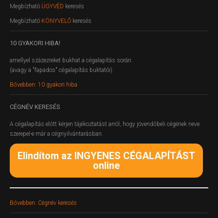
Megbízható
ÜGYVÉD
keresés
Megbízható
KÖNYVELŐ
keresés
10
GYAKORI HIBA!
amellyel százezreket bukhat a cégalapítás során.
(avagy a "fapados" cégalapítás buktatói)
Bővebben: 10 gyakori hiba
CÉGNÉV
KERESÉS
A cégalapítás előtt kérjen tájékoztatást arról, hogy jövendőbeli cégének neve
szerepel-e már a cégnyilvántarásban.
Elindítom az INGYENES CÉGALAPÍTÁST
online
Bővebben: Cégnév keresés