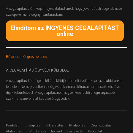
A cégalapítás előtt kérjen tájékoztatást arról, hogy jövendőbeli cégének neve
szerepel-e már a cégnyilvántarásban.
Elindítom az INGYENES CÉGALAPÍTÁST
online
Bővebben: Cégnév keresés
A
CÉGALAPÍTÁS ÜGYVÉDI KÖLTSÉGE
A cégalapítás költségei felől érdeklődjön területi irodáinkban az alábbi on-line
felületen.
Némely esetben az ügyvédi kamara előírásai nem teszik lehetővé a
díjak feltüntetését. A cegalapitas.net megyei képviselői a legmagasabb
szakmai színvonalat képviselő ügyvédek.
Kezdőlap
Bt alapítás
Kft. alapítás
Rt alapítás
Cégmódosítás
Átalakulás
ÖVTJ kereső
Irodáink országszerte
Kapcsolat