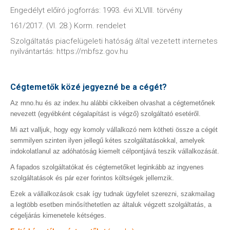
Engedélyt előíró jogforrás: 1993. évi XLVIII. törvény
161/2017. (VI. 28.) Korm. rendelet
Szolgáltatás piacfelügeleti hatóság által vezetett internetes
nyilvántartás: https://mbfsz.gov.hu
Cégtemetők közé jegyezné be a cégét?
Az mno.hu és az index.hu alábbi cikkeiben olvashat a cégtemetőnek
nevezett (egyébként cégalapítást is végző) szolgáltató esetéről.
Mi azt valljuk, hogy egy komoly vállalkozó nem kötheti össze a cégét
semmilyen szinten ilyen jellegű kétes szolgáltatásokkal, amelyek
indokolatlanul az adóhatóság kiemelt célpontjává teszik vállalkozását.
A fapados szolgáltatókat és cégtemetőket leginkább az ingyenes
szolgáltatások és pár ezer forintos költségek jellemzik.
Ezek a vállalkozások csak így tudnak ügyfelet szerezni, szakmailag
a legtöbb esetben minősíthetetlen az általuk végzett szolgáltatás, a
cégeljárás kimenetele kétséges.