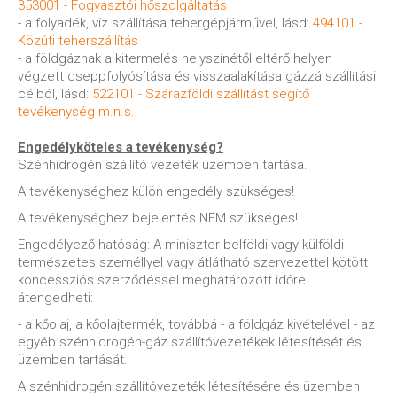
353001 - Fogyasztói hőszolgáltatás
- a folyadék, víz szállítása tehergépjárművel, lásd:
494101 -
Közúti teherszállítás
- a földgáznak a kitermelés helyszínétől eltérő helyen
végzett cseppfolyósítása és visszaalakítása gázzá szállítási
célból, lásd:
522101 - Szárazföldi szállítást segítő
tevékenység m.n.s.
Engedélyköteles a tevékenység?
Szénhidrogén szállító vezeték üzemben tartása.
A tevékenységhez külön engedély szükséges!
A tevékenységhez bejelentés NEM szükséges!
Engedélyező hatóság: A miniszter belföldi vagy külföldi
természetes személlyel vagy átlátható szervezettel kötött
koncessziós szerződéssel meghatározott időre
átengedheti:
- a kőolaj, a kőolajtermék, továbbá - a földgáz kivételével - az
egyéb szénhidrogén-gáz szállítóvezetékek létesítését és
üzemben tartását.
A szénhidrogén szállítóvezeték létesítésére és üzemben