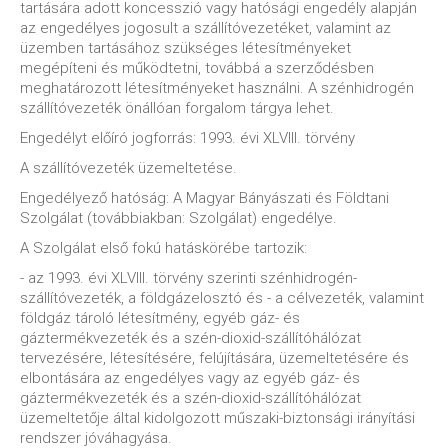
tartására adott koncesszió vagy hatósági engedély alapján
az engedélyes jogosult a szállítóvezetéket, valamint az
üzemben tartásához szükséges létesítményeket
megépíteni és működtetni, továbbá a szerződésben
meghatározott létesítményeket használni. A szénhidrogén
szállítóvezeték önállóan forgalom tárgya lehet.
Engedélyt előíró jogforrás: 1993. évi XLVIII. törvény
A szállítóvezeték üzemeltetése.
Engedélyező hatóság: A Magyar Bányászati és Földtani
Szolgálat (továbbiakban: Szolgálat) engedélye.
A Szolgálat első fokú hatáskörébe tartozik:
- az 1993. évi XLVIII. törvény szerinti szénhidrogén-
szállítóvezeték, a földgázelosztó és - a célvezeték, valamint
földgáz tároló létesítmény, egyéb gáz- és
gáztermékvezeték és a szén-dioxid-szállítóhálózat
tervezésére, létesítésére, felújítására, üzemeltetésére és
elbontására az engedélyes vagy az egyéb gáz- és
gáztermékvezeték és a szén-dioxid-szállítóhálózat
üzemeltetője által kidolgozott műszaki-biztonsági irányítási
rendszer jóváhagyása.