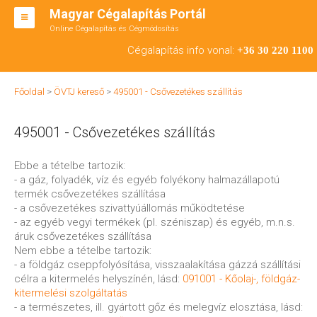
Magyar Cégalapítás Portál
Online Cégalapítás és Cégmódosítás
KFT ALAPÍTÁS
Cégalapítás info vonal:
+36 30 220 1100
BT ALAPÍTÁS
Főoldal
>
ÖVTJ kereső
>
495001 - Csővezetékes szállítás
RT ALAPÍTÁS
495001 - Csővezetékes szállítás
CÉGMÓDOSÍTÁS
ÁTALAKULÁS
Ebbe a tételbe tartozik:
- a gáz, folyadék, víz és egyéb folyékony halmazállapotú
TEÁOR SZÁMOK '08
termék csővezetékes szállítása
- a csővezetékes szivattyúállomás működtetése
ENGEDÉLYKÖTELES
- az egyéb vegyi termékek (pl. széniszap) és egyéb, m.n.s.
áruk csővezetékes szállítása
KAPCSOLAT
Nem ebbe a tételbe tartozik:
- a földgáz cseppfolyósítása, visszaalakítása gázzá szállítási
IRODÁK
célra a kitermelés helyszínén, lásd:
091001 - Kőolaj-, földgáz-
kitermelési szolgáltatás
- a természetes, ill. gyártott gőz és melegvíz elosztása, lásd: