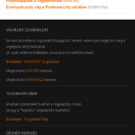
Feltérképezték a cégtemetőket
(mno.hu)
(index.hu)
Ezernyolcszáz cég a Podmaniczky utcában
VIGYÁZAT!
ZUGÍRÁSZAT
ha nem közvetlenül ügyvédet/közjegyzőt, hanem valamilyen céget bíz meg a
cégeljárás lefolytatásával.
(A saját védelme érdekében olvassa el összállításunkat)
Bővebben: VIGYÁZAT! Zugírászat
Megbízható
ÜGYVÉD
keresés
Megbízható
KÖNYVELŐ
keresés
10
GYAKORI HIBA!
amellyel százezreket bukhat a cégalapítás során.
(avagy a "fapados" cégalapítás buktatói)
Bővebben: 10 gyakori hiba
CÉGNÉV
KERESÉS