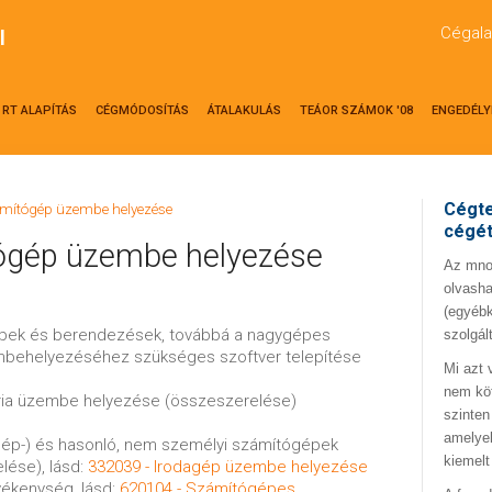
Cégala
l
RT ALAPÍTÁS
CÉGMÓDOSÍTÁS
ÁTALAKULÁS
TEÁOR SZÁMOK '08
ENGEDÉLY
Cégte
ámítógép üzembe helyezése
cégé
ógép üzembe helyezése
Az mno.
olvasha
(egyébk
gépek és berendezések, továbbá a nagygépes
szolgál
behelyezéséhez szükséges szoftver telepítése
Mi azt 
nem kö
éria üzembe helyezése (összeszerelése)
szinten
amelyek
gép-) és hasonló, nem személyi számítógépek
kiemelt
ése), lásd:
332039 - Irodagép üzembe helyezése
vékenység, lásd:
620104 - Számítógépes