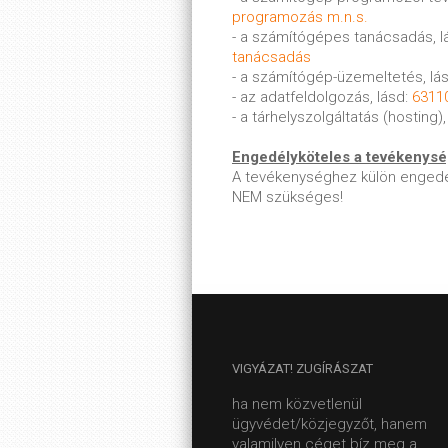
programozás m.n.s.
- a számítógépes tanácsadás, l
tanácsadás
- a számítógép-üzemeltetés, lá
- az adatfeldolgozás, lásd:
63110
- a tárhelyszolgáltatás (hosting),
Engedélyköteles a tevékenys
A tevékenységhez külön engedé
NEM szükséges!
VIGYÁZAT!
ZUGÍRÁSZAT
ha nem közvetlenül
ügyvédet/közjegyzőt, hanem
valamilyen céget bíz meg a