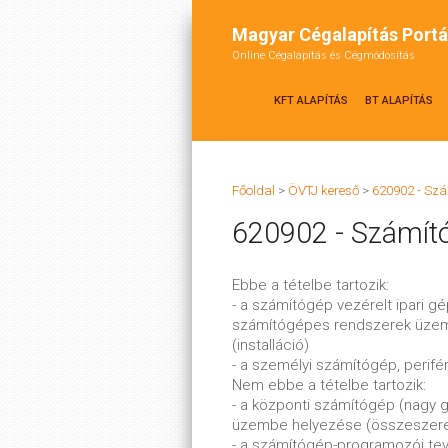
Magyar Cégalapítás Portá
Online Cégalapítás és Cégmódosítás
KFT ALAPÍTÁS
BT ALAPÍTÁS
Főoldal
>
ÖVTJ kereső
>
620902 - Sz
620902 - Számít
Ebbe a tételbe tartozik:
- a számítógép vezérelt ipari 
számítógépes rendszerek üzem
(installáció)
- a személyi számítógép, perif
Nem ebbe a tételbe tartozik:
- a központi számítógép (nagy 
üzembe helyezése (összeszerel
- a számítógép-programozói te