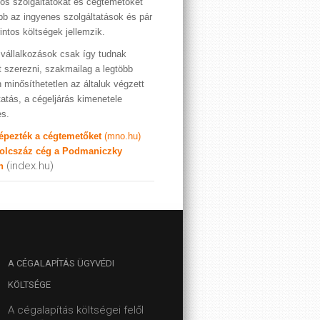
os szolgáltatókat és cégtemetőket
bb az ingyenes szolgáltatások és pár
rintos költségek jellemzik.
vállalkozások csak így tudnak
t szerezni, szakmailag a legtöbb
 minősíthetetlen az általuk végzett
tatás, a cégeljárás kimenetele
es.
képezték a cégtemetőket
(mno.hu)
olcszáz cég a Podmaniczky
(index.hu)
n
A
CÉGALAPÍTÁS ÜGYVÉDI
KÖLTSÉGE
A cégalapítás költségei felől