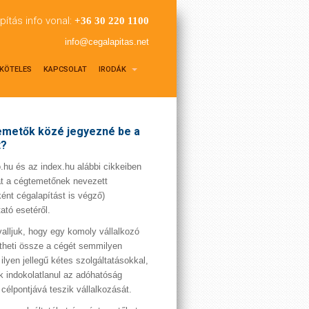
pítás info vonal:
+36 30 220 1100
info@cegalapitas.net
KÖTELES
KAPCSOLAT
IRODÁK
metők közé jegyezné be a
t?
hu és az index.hu alábbi cikkeiben
t a cégtemetőnek nevezett
ént cégalapítást is végző)
tató esetéről.
valljuk, hogy egy komoly vállalkozó
theti össze a cégét semmilyen
 ilyen jellegű kétes szolgáltatásokkal,
 indokolatlanul az adóhatóság
 célpontjává teszik vállalkozását.