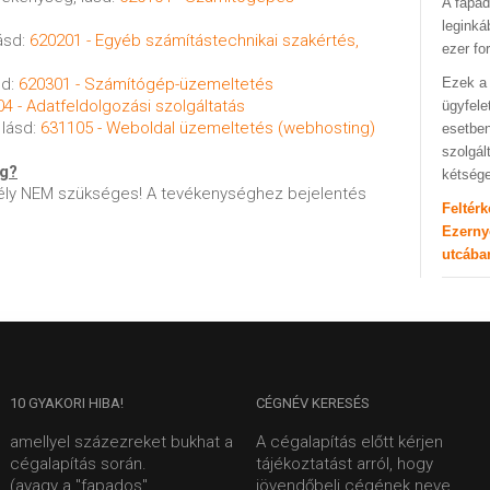
A fapad
leginká
ásd:
620201 - Egyéb számítástechnikai szakértés,
ezer fo
sd:
620301 - Számítógép-üzemeltetés
Ezek a 
4 - Adatfeldolgozási szolgáltatás
ügyfele
 lásd:
631105 - Weboldal üzemeltetés (webhosting)
esetben
szolgál
ég?
kétség
ly NEM szükséges! A tevékenységhez bejelentés
Feltér
Ezerny
utcába
10
GYAKORI HIBA!
CÉGNÉV
KERESÉS
amellyel százezreket bukhat a
A cégalapítás előtt kérjen
cégalapítás során.
tájékoztatást arról, hogy
(avagy a "fapados"
jövendőbeli cégének neve