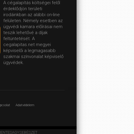
A cégalapítás költségei felől
érdeklődjön területi
irodáinkban az alábbi on-line
felületen.
Némely esetben az
ügyvédi kamara előírásai nem
teszik lehetővé a díjak
feltüntetését. A
cegalapitas.net megyei
képviselői a legmagasabb
szakmai színvonalat képviselő
ügyvédek.
pcsolat
Adatvédelem
ARCMENTESAGYSEBÉSZET