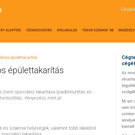
Cégala
l
RT ALAPÍTÁS
CÉGMÓDOSÍTÁS
ÁTALAKULÁS
TEÁOR SZÁMOK '08
ENGEDÉLY
Cégte
alános épülettakarítás
cégé
s épülettakarítás
Az mno.
olvasha
(egyébk
 (nem speciális) takarítása (padlótisztítás és -
szolgál
tortisztítás, -fényezés), mint pl.
Mi azt 
nem kö
szinten
amelyek
kiemelt
i és szakmai helyiségek, valamint több lakásból
 speciális) takarítása