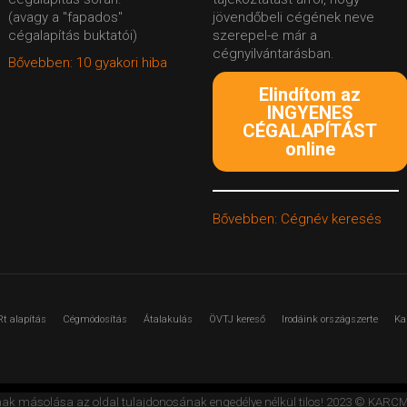
(avagy a "fapados"
jövendőbeli cégének neve
cégalapítás buktatói)
szerepel-e már a
cégnyilvántarásban.
Bővebben: 10 gyakori hiba
Elindítom az
INGYENES
CÉGALAPÍTÁST
online
Bővebben: Cégnév keresés
Rt alapítás
Cégmódosítás
Átalakulás
ÖVTJ kereső
Irodáink országszerte
Ka
nak másolása az oldal tulajdonosának engedélye nélkül tilos! 2023 © K