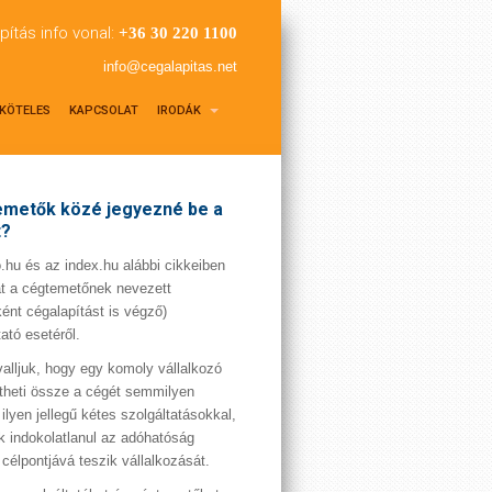
pítás info vonal:
+36 30 220 1100
info@cegalapitas.net
KÖTELES
KAPCSOLAT
IRODÁK
metők közé jegyezné be a
t?
hu és az index.hu alábbi cikkeiben
t a cégtemetőnek nevezett
ént cégalapítást is végző)
tató esetéről.
valljuk, hogy egy komoly vállalkozó
theti össze a cégét semmilyen
 ilyen jellegű kétes szolgáltatásokkal,
 indokolatlanul az adóhatóság
 célpontjává teszik vállalkozását.