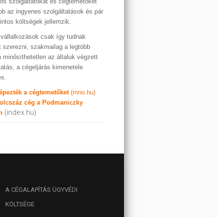
os szolgáltatókat és cégtemetőket
bb az ingyenes szolgáltatások és pár
rintos költségek jellemzik.
vállalkozások csak így tudnak
t szerezni, szakmailag a legtöbb
 minősíthetetlen az általuk végzett
tatás, a cégeljárás kimenetele
es.
képezték a cégtemetőket
(mno.hu)
olcszáz cég a Podmaniczky
(index.hu)
n
A
CÉGALAPÍTÁS ÜGYVÉDI
KÖLTSÉGE