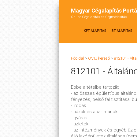
Magyar Cégalapítás Portá
Online Cégalapítás és Cégmódosítás
KFT ALAPÍTÁS
BT ALAPÍTÁS
Főoldal
>
ÖVTJ kereső
>
812101 - Ált
812101 - Általáno
Ebbe a tételbe tartozik:
- az összes épülettípus általános
fényezés, belső fal tisztítása, bú
- irodák
- házak és apartmanok
- gyárak
- üzletek
- az intézmények és egyéb üzlet
álló lakóépületek általános (nem