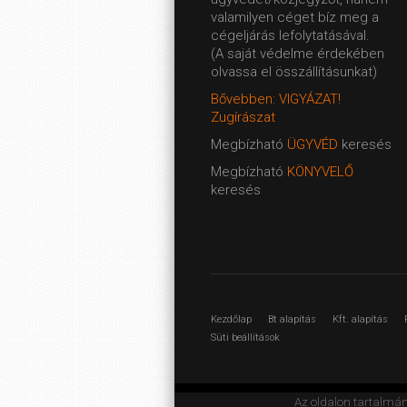
valamilyen céget bíz meg a
cégeljárás lefolytatásával.
(A saját védelme érdekében
olvassa el összállításunkat)
Bővebben: VIGYÁZAT!
Zugírászat
Megbízható
ÜGYVÉD
keresés
Megbízható
KÖNYVELŐ
keresés
Kezdőlap
Bt alapítás
Kft. alapítás
Süti beállítások
Az oldalon tartalmá