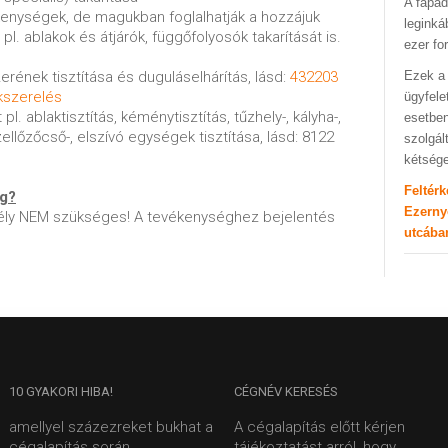
A fapad
ékenységek, de magukban foglalhatják a hozzájuk
leginká
pl. ablakok és átjárók, függőfolyosók takarítását is.
ezer fo
rének tisztítása és duguláselhárítás, lásd:
432203
Ezek a 
kszerelés
ügyfele
 pl. ablaktisztítás, kéménytisztítás, tűzhely-, kályha-,
esetben
zellőzőcső-, elszívó egységek tisztítása, lásd: 8122
szolgál
kétség
Feltér
ég?
Ezerny
ly NEM szükséges! A tevékenységhez bejelentés
utcába
10
GYAKORI HIBA!
CÉGNÉV
KERESÉS
amellyel százezreket bukhat a
A cégalapítás előtt kérjen
cégalapítás során.
tájékoztatást arról, hogy