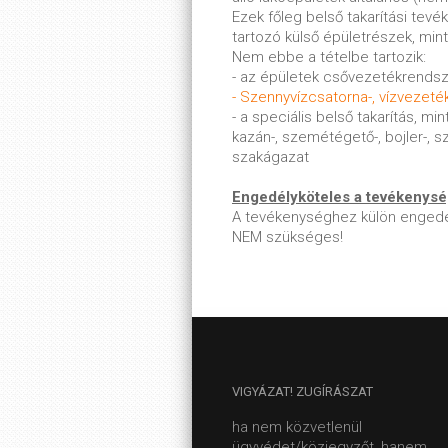
Ezek főleg belső takarítási tev
tartozó külső épületrészek, mint 
Nem ebbe a tételbe tartozik:
- az épületek csővezetékrendsze
- Szennyvízcsatorna-, vízvezeté
- a speciális belső takarítás, mint
kazán-, szemétégető-, bojler-, s
szakágazat
Engedélyköteles a tevékenys
A tevékenységhez külön engedé
NEM szükséges!
VIGYÁZAT!
ZUGÍRÁSZAT
ha nem közvetlenül
ügyvédet/közjegyzőt, hanem