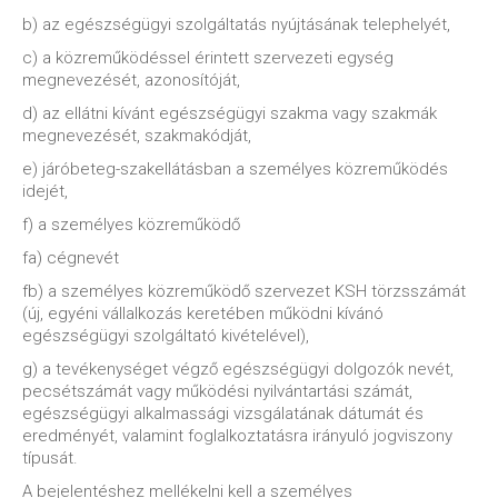
b) az egészségügyi szolgáltatás nyújtásának telephelyét,
c) a közreműködéssel érintett szervezeti egység
megnevezését, azonosítóját,
d) az ellátni kívánt egészségügyi szakma vagy szakmák
megnevezését, szakmakódját,
e) járóbeteg-szakellátásban a személyes közreműködés
idejét,
f) a személyes közreműködő
fa) cégnevét
fb) a személyes közreműködő szervezet KSH törzsszámát
(új, egyéni vállalkozás keretében működni kívánó
egészségügyi szolgáltató kivételével),
g) a tevékenységet végző egészségügyi dolgozók nevét,
pecsétszámát vagy működési nyilvántartási számát,
egészségügyi alkalmassági vizsgálatának dátumát és
eredményét, valamint foglalkoztatásra irányuló jogviszony
típusát.
A bejelentéshez mellékelni kell a személyes