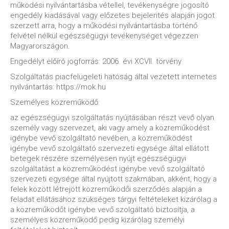
működési nyilvántartásba vétellel, tevékenységre jogosító
engedély kiadásával vagy előzetes bejelentés alapján jogot
szerzett arra, hogy a működési nyilvántartásba történő
felvétel nélkül egészségügyi tevékenységet végezzen
Magyarországon.
Engedélyt előíró jogforrás: 2006. évi XCVII. törvény
Szolgáltatás piacfelügeleti hatóság által vezetett internetes
nyilvántartás: https://mok.hu
Személyes közreműködő:
az egészségügyi szolgáltatás nyújtásában részt vevő olyan
személy vagy szervezet, aki vagy amely a közreműködést
igénybe vevő szolgáltató nevében, a közreműködést
igénybe vevő szolgáltató szervezeti egysége által ellátott
betegek részére személyesen nyújt egészségügyi
szolgáltatást a közreműködést igénybe vevő szolgáltató
szervezeti egysége által nyújtott szakmában, akként, hogy a
felek között létrejött közreműködői szerződés alapján a
feladat ellátásához szükséges tárgyi feltételeket kizárólag a
a közreműködőt igénybe vevő szolgáltató biztosítja, a
személyes közreműködő pedig kizárólag személyi