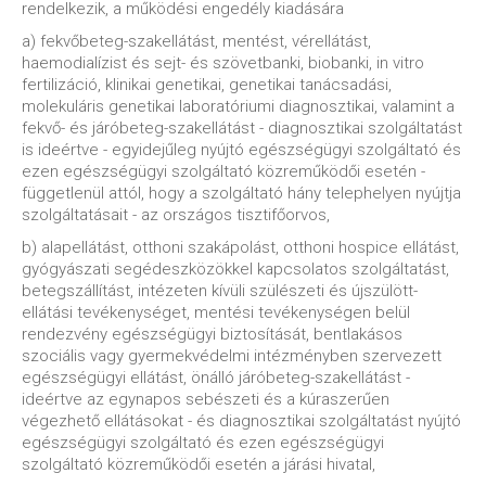
rendelkezik, a működési engedély kiadására
a) fekvőbeteg-szakellátást, mentést, vérellátást,
haemodialízist és sejt- és szövetbanki, biobanki, in vitro
fertilizáció, klinikai genetikai, genetikai tanácsadási,
molekuláris genetikai laboratóriumi diagnosztikai, valamint a
fekvő- és járóbeteg-szakellátást - diagnosztikai szolgáltatást
is ideértve - egyidejűleg nyújtó egészségügyi szolgáltató és
ezen egészségügyi szolgáltató közreműködői esetén -
függetlenül attól, hogy a szolgáltató hány telephelyen nyújtja
szolgáltatásait - az országos tisztifőorvos,
b) alapellátást, otthoni szakápolást, otthoni hospice ellátást,
gyógyászati segédeszközökkel kapcsolatos szolgáltatást,
betegszállítást, intézeten kívüli szülészeti és újszülött-
ellátási tevékenységet, mentési tevékenységen belül
rendezvény egészségügyi biztosítását, bentlakásos
szociális vagy gyermekvédelmi intézményben szervezett
egészségügyi ellátást, önálló járóbeteg-szakellátást -
ideértve az egynapos sebészeti és a kúraszerűen
végezhető ellátásokat - és diagnosztikai szolgáltatást nyújtó
egészségügyi szolgáltató és ezen egészségügyi
szolgáltató közreműködői esetén a járási hivatal,