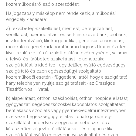
közreműködésről szóló szerződést.
Ha jogszabály másképp nem rendelkezik, a működési
engedély kiadására:
a) fekvőbeteg-szakellátást, mentést, betegszállítást,
vérellátást, haemodialízist és sejt- és szövetbanki, biobanki,
in vitro fertilizáció, klinikai genetikai, genetikai tanácsadási,
molekuláris genetikai laboratóriumi diagnosztikai, intézeten
kívüli szülészeti és újszülött-ellátási tevékenységet, valamint
a fekvő- és járóbeteg szakellátást - diagnosztikai
szolgáltatást is ideértve - egyidejűleg nyújtó egészségügyi
szolgáltató és ezen egészségügyi szolgáltató
közreműködői esetén - függetlenül attól, hogy a szolgáltató
hány telephelyen nyújtja szolgáltatásait - az Országos
Tisztifőorvosi Hivatal,
b) alapellátást, otthoni szakápolást, otthoni hospice ellátást,
gyógyászati segédeszközökkel kapcsolatos szolgáltatást,
bentlakásos szociális vagy gyermekvédelmi intézményben
szervezett egészségügyi ellátást, önálló járóbeteg-
szakellátást - ideértve az egynapos sebészeti és a
kúraszerűen végezhető ellátásokat - és diagnosztikai
szolgáltatást nyújtó egészségügyi szolgáltató és ezen