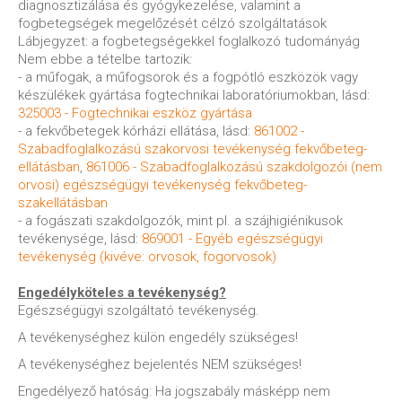
diagnosztizálása és gyógykezelése, valamint a
fogbetegségek megelőzését célzó szolgáltatások
Lábjegyzet: a fogbetegségekkel foglalkozó tudományág
Nem ebbe a tételbe tartozik:
- a műfogak, a műfogsorok és a fogpótló eszközök vagy
készülékek gyártása fogtechnikai laboratóriumokban, lásd:
325003 - Fogtechnikai eszköz gyártása
- a fekvőbetegek kórházi ellátása, lásd:
861002 -
Szabadfoglalkozású szakorvosi tevékenység fekvőbeteg-
ellátásban
,
861006 - Szabadfoglalkozású szakdolgozói (nem
orvosi) egészségügyi tevékenység fekvőbeteg-
szakellátásban
- a fogászati szakdolgozók, mint pl. a szájhigiénikusok
tevékenysége, lásd:
869001 - Egyéb egészségügyi
tevékenység (kivéve: orvosok, fogorvosok)
Engedélyköteles a tevékenység?
Egészségügyi szolgáltató tevékenység.
A tevékenységhez külön engedély szükséges!
A tevékenységhez bejelentés NEM szükséges!
Engedélyező hatóság: Ha jogszabály másképp nem