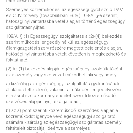
feltételeket biztosít.
Személyes közreműködés: az egészségügyről szóló 1997.
évi CLIV. törvény (továbbiakban: Eütv.) 108/A. §-a szerinti,
hatósági nyilvántartásba vétel alapján történő egészségügyi
szolgáltatásnyújtás.
108/A. § (1) Egészségügyi szolgáltatás a (2)-(4) bekezdés
szerint működési engedély nélkül, az egészségügyi
államigazgatási szerv részére megtett bejelentés alapján,
hatósági nyilvántartásba vételt követően is megkezdhető és
folytatható.
(2) Az (1) bekezdés alapján egészségügyi szolgáltatóként
az a személy vagy szervezet működhet, aki vagy amely
a) kizárólag az egészségügyi szolgáltatás gyakorlásának
általános feltételeiről, valamint a működési engedélyezési
eljárásról szóló kormányrendelet szerinti közreműködői
szerződés alapján nyújt szolgáltatást,
b) az a) pont szerinti közreműködői szerződés alapján a
közreműködőt igénybe vevő egészségügyi szolgáltató
számára kizárólag az egészségügyi szolgáltatás személyi
feltételeit biztosítja, ideértve a személyes