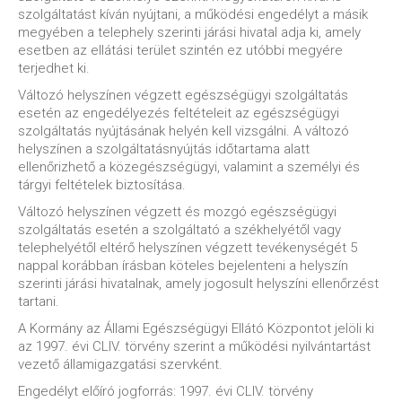
szolgáltatást kíván nyújtani, a működési engedélyt a másik
megyében a telephely szerinti járási hivatal adja ki, amely
esetben az ellátási terület szintén ez utóbbi megyére
terjedhet ki.
Változó helyszínen végzett egészségügyi szolgáltatás
esetén az engedélyezés feltételeit az egészségügyi
szolgáltatás nyújtásának helyén kell vizsgálni. A változó
helyszínen a szolgáltatásnyújtás időtartama alatt
ellenőrizhető a közegészségügyi, valamint a személyi és
tárgyi feltételek biztosítása.
Változó helyszínen végzett és mozgó egészségügyi
szolgáltatás esetén a szolgáltató a székhelyétől vagy
telephelyétől eltérő helyszínen végzett tevékenységét 5
nappal korábban írásban köteles bejelenteni a helyszín
szerinti járási hivatalnak, amely jogosult helyszíni ellenőrzést
tartani.
A Kormány az Állami Egészségügyi Ellátó Központot jelöli ki
az 1997. évi CLIV. törvény szerint a működési nyilvántartást
vezető államigazgatási szervként.
Engedélyt előíró jogforrás: 1997. évi CLIV. törvény