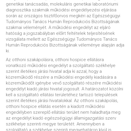
genetikai tanácsadás, molekuláris genetikai laboratóriumi
diagnosztika szakmák működési engedélyezési eljárása
során az országos tisztifőorvos megkéri az Egészségügyi
Tudományos Tanács Humán Reprodukciós Bizottságának
szakmai véleményét. A működési engedélyt az eljáró
hatóság a jogszabályban előírt feltételek teljesítésének
vizsgálata mellett az Egészségügyi Tudományos Tanács
Humán Reprodukciós Bizottságának véleménye alapján adja
ki.
Az otthoni szakápolásra, otthoni hospice ellátásra
vonatkozó működési engedélyt a szolgáltató székhelye
szerint illetékes járási hivatal adja ki azzal, hogy a
közreműködő részére a működési engedély kiadására a
közreműködőt igénybe vevő szolgáltató részére működési
engedélyt kiadó járási hivatal jogosult. A határozatot közölni
kell a szolgáltató ellátási területéhez tartozó települések
szerint illetékes járási hivatalokkal. Az otthoni szakápolás,
otthoni hospice ellátás esetén a kiadott működési
engedélyben szereplő ellátási terület nem haladhatja meg
az engedélyt kiadó egészségügyi államigazgatási szerv
székhelye szerinti megye területét. Amennyiben a
szolgáltató a székhelye szerinti megyehatáron kívül is