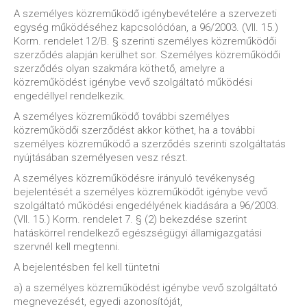
A személyes közreműködő igénybevételére a szervezeti
egység működéséhez kapcsolódóan, a 96/2003. (VII. 15.)
Korm. rendelet 12/B. § szerinti személyes közreműködői
szerződés alapján kerülhet sor. Személyes közreműködői
szerződés olyan szakmára köthető, amelyre a
közreműködést igénybe vevő szolgáltató működési
engedéllyel rendelkezik.
A személyes közreműködő további személyes
közreműködői szerződést akkor köthet, ha a további
személyes közreműködő a szerződés szerinti szolgáltatás
nyújtásában személyesen vesz részt.
A személyes közreműködésre irányuló tevékenység
bejelentését a személyes közreműködőt igénybe vevő
szolgáltató működési engedélyének kiadására a 96/2003.
(VII. 15.) Korm. rendelet 7. § (2) bekezdése szerint
hatáskörrel rendelkező egészségügyi államigazgatási
szervnél kell megtenni.
A bejelentésben fel kell tüntetni
a) a személyes közreműködést igénybe vevő szolgáltató
megnevezését, egyedi azonosítóját,