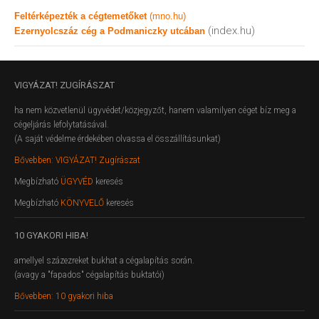
Feltérképezték a cégtemetőket
(mno.hu)
(index.hu)
Ezernyolcszáz cég a Podmaniczky utcában
VIGYÁZAT!
ZUGÍRÁSZAT
ha nem közvetlenül ügyvédet/közjegyzőt, hanem valamilyen céget bíz meg a
cégeljárás lefolytatásával.
(A saját védelme érdekében olvassa el összállításunkat)
Bővebben: VIGYÁZAT! Zugírászat
Megbízható
ÜGYVÉD
keresés
Megbízható
KÖNYVELŐ
keresés
10
GYAKORI HIBA!
amellyel százezreket bukhat a cégalapítás során.
(avagy a "fapados" cégalapítás buktatói)
Bővebben: 10 gyakori hiba