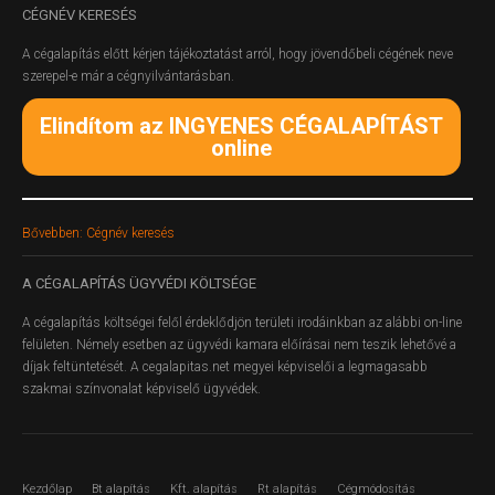
CÉGNÉV
KERESÉS
A cégalapítás előtt kérjen tájékoztatást arról, hogy jövendőbeli cégének neve
szerepel-e már a cégnyilvántarásban.
Elindítom az INGYENES CÉGALAPÍTÁST
online
Bővebben: Cégnév keresés
A
CÉGALAPÍTÁS ÜGYVÉDI KÖLTSÉGE
A cégalapítás költségei felől érdeklődjön területi irodáinkban az alábbi on-line
felületen.
Némely esetben az ügyvédi kamara előírásai nem teszik lehetővé a
díjak feltüntetését. A cegalapitas.net megyei képviselői a legmagasabb
szakmai színvonalat képviselő ügyvédek.
Kezdőlap
Bt alapítás
Kft. alapítás
Rt alapítás
Cégmódosítás