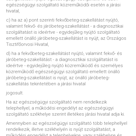
egészségügyi szolgáltató közreműködői esetén a járási
hivatal,
c) ha az a) pont szerinti fekvőbeteg-szakellátást nyújtó,
valamint fekvő- és járóbeteg-szakellátást - a diagnosztikai
szolgáltatást is ideértve - egyidejűleg nyújtó szolgáltató
emellett önálló járóbeteg-szakellátást is nyújt, az Országos
Tisztifőorvosi Hivatal,
d) ha a fekvőbeteg-szakellátást nyújtó, valamint fekvő- és
járóbeteg-szakellátást - a diagnosztikai szolgáltatást is
ideértve - egyidejűleg nyújtó közreműködő és személyes
közreműködő egészségügyi szolgáltató emellett önálló
járóbeteg-szakellátást is nyújt, az önálló járóbeteg-
szakellátás tekintetében a járási hivatal
jogosult.
Ha az egészségügyi szolgáltató nem rendelkezik
telephellyel, a működési engedélyt az egészségügyi
szolgáltató székhelye szerint illetékes járási hivatal adja ki.
Amennyiben az egészségügyi szolgáltató több telephellyel
rendelkezik, illetve székhelyén is nyújt szolgáltatást, a
működési engedélyt a telephelyekre, vagy székhelyre és