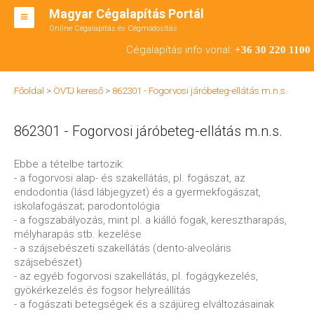
Magyar Cégalapítás Portál
Online Cégalapítás és Cégmódosítás
KFT ALAPÍTÁS
Cégalapítás info vonal:
+36 30 220 1100
BT ALAPÍTÁS
Főoldal
>
ÖVTJ kereső
>
862301 - Fogorvosi járóbeteg-ellátás m.n.s.
RT ALAPÍTÁS
862301 - Fogorvosi járóbeteg-ellátás m.n.s.
CÉGMÓDOSÍTÁS
ÁTALAKULÁS
Ebbe a tételbe tartozik:
- a fogorvosi alap- és szakellátás, pl. fogászat, az
TEÁOR SZÁMOK '08
endodontia (lásd lábjegyzet) és a gyermekfogászat,
iskolafogászat; parodontológia
ENGEDÉLYKÖTELES
- a fogszabályozás, mint pl. a kiálló fogak, keresztharapás,
mélyharapás stb. kezelése
KAPCSOLAT
- a szájsebészeti szakellátás (dento-alveoláris
szájsebészet)
IRODÁK
- az egyéb fogorvosi szakellátás, pl. fogágykezelés,
gyökérkezelés és fogsor helyreállítás
- a fogászati betegségek és a szájüreg elváltozásainak