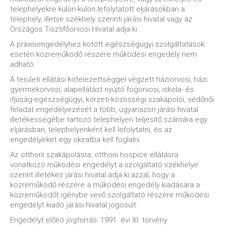
telephelyekre külön-külön lefolytatott eljárásokban a
telephely, illetve székhely szerinti járási hivatal vagy az
Országos Tisztifőorvosi Hivatal adja ki.
A praxisengedélyhez kötött egészségügyi szolgáltatások
esetén közreműködő részére működési engedély nem
adható.
A területi ellátási kötelezettséggel végzett háziorvosi, házi
gyermekorvosi, alapellátást nyújtó fogorvosi, iskola- és
ifjúság-egészségügyi, körzeti-közösségi szakápolói, védőnői
feladat engedélyezését a több, ugyanazon járási hivatal
illetékességébe tartozó telephelyen teljesítő számára egy
eljárásban, telephelyenként kell lefolytatni, és az
engedélyeket egy okiratba kell foglalni.
Az otthoni szakápolásra, otthoni hospice ellátásra
vonatkozó működési engedélyt a szolgáltató székhelye
szerint illetékes járási hivatal adja ki azzal, hogy a
közreműködő részére a működési engedély kiadására a
közreműködőt igénybe vevő szolgáltató részére működési
engedélyt kiadó járási hivatal jogosult.
Engedélyt előíró jogforrás: 1991. évi XI. törvény