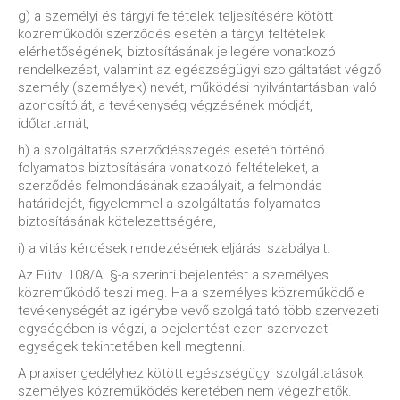
g) a személyi és tárgyi feltételek teljesítésére kötött
közreműködői szerződés esetén a tárgyi feltételek
elérhetőségének, biztosításának jellegére vonatkozó
rendelkezést, valamint az egészségügyi szolgáltatást végző
személy (személyek) nevét, működési nyilvántartásban való
azonosítóját, a tevékenység végzésének módját,
időtartamát,
h) a szolgáltatás szerződésszegés esetén történő
folyamatos biztosítására vonatkozó feltételeket, a
szerződés felmondásának szabályait, a felmondás
határidejét, figyelemmel a szolgáltatás folyamatos
biztosításának kötelezettségére,
i) a vitás kérdések rendezésének eljárási szabályait.
Az Eütv. 108/A. §-a szerinti bejelentést a személyes
közreműködő teszi meg. Ha a személyes közreműködő e
tevékenységét az igénybe vevő szolgáltató több szervezeti
egységében is végzi, a bejelentést ezen szervezeti
egységek tekintetében kell megtenni.
A praxisengedélyhez kötött egészségügyi szolgáltatások
személyes közreműködés keretében nem végezhetők.