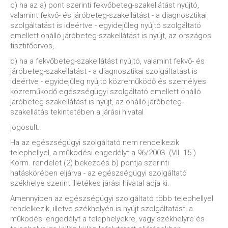
c) ha az a) pont szerinti fekvőbeteg-szakellátást nyújtó,
valamint fekvő- és járóbeteg-szakellátást - a diagnosztikai
szolgáltatást is ideértve - egyidejűleg nyújtó szolgáltató
emellett önálló járóbeteg-szakellátást is nyújt, az országos
tisztifőorvos,
d) ha a fekvőbeteg-szakellátást nyújtó, valamint fekvő- és
járóbeteg-szakellátást - a diagnosztikai szolgáltatást is
ideértve - egyidejűleg nyújtó közreműködő és személyes
közreműködő egészségügyi szolgáltató emellett önálló
járóbeteg-szakellátást is nyújt, az önálló járóbeteg-
szakellátás tekintetében a járási hivatal
jogosult.
Ha az egészségügyi szolgáltató nem rendelkezik
telephellyel, a működési engedélyt a 96/2003. (VII. 15.)
Korm. rendelet (2) bekezdés b) pontja szerinti
hatáskörében eljárva - az egészségügyi szolgáltató
székhelye szerint illetékes járási hivatal adja ki.
Amennyiben az egészségügyi szolgáltató több telephellyel
rendelkezik, illetve székhelyén is nyújt szolgáltatást, a
működési engedélyt a telephelyekre, vagy székhelyre és