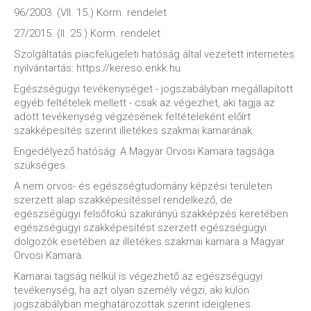
96/2003. (VII. 15.) Korm. rendelet
27/2015. (II. 25.) Korm. rendelet
Szolgáltatás piacfelügeleti hatóság által vezetett internetes
nyilvántartás: https://kereso.enkk.hu
Egészségügyi tevékenységet - jogszabályban megállapított
egyéb feltételek mellett - csak az végezhet, aki tagja az
adott tevékenység végzésének feltételeként előírt
szakképesítés szerint illetékes szakmai kamarának.
Engedélyező hatóság: A Magyar Orvosi Kamara tagsága
szükséges.
A nem orvos- és egészségtudomány képzési területen
szerzett alap szakképesítéssel rendelkező, de
egészségügyi felsőfokú szakirányú szakképzés keretében
egészségügyi szakképesítést szerzett egészségügyi
dolgozók esetében az illetékes szakmai kamara a Magyar
Orvosi Kamara.
Kamarai tagság nélkül is végezhető az egészségügyi
tevékenység, ha azt olyan személy végzi, aki külön
jogszabályban meghatározottak szerint ideiglenes