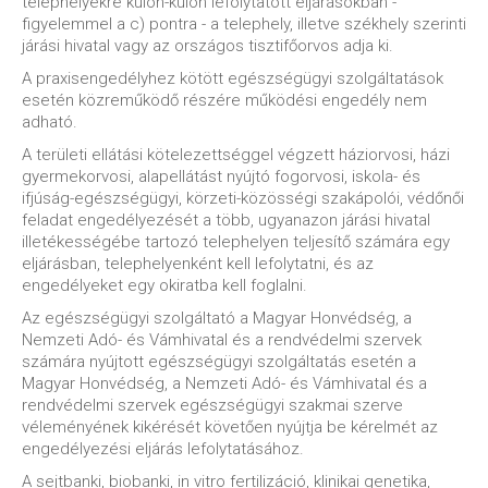
telephelyekre külön-külön lefolytatott eljárásokban -
figyelemmel a c) pontra - a telephely, illetve székhely szerinti
járási hivatal vagy az országos tisztifőorvos adja ki.
A praxisengedélyhez kötött egészségügyi szolgáltatások
esetén közreműködő részére működési engedély nem
adható.
A területi ellátási kötelezettséggel végzett háziorvosi, házi
gyermekorvosi, alapellátást nyújtó fogorvosi, iskola- és
ifjúság-egészségügyi, körzeti-közösségi szakápolói, védőnői
feladat engedélyezését a több, ugyanazon járási hivatal
illetékességébe tartozó telephelyen teljesítő számára egy
eljárásban, telephelyenként kell lefolytatni, és az
engedélyeket egy okiratba kell foglalni.
Az egészségügyi szolgáltató a Magyar Honvédség, a
Nemzeti Adó- és Vámhivatal és a rendvédelmi szervek
számára nyújtott egészségügyi szolgáltatás esetén a
Magyar Honvédség, a Nemzeti Adó- és Vámhivatal és a
rendvédelmi szervek egészségügyi szakmai szerve
véleményének kikérését követően nyújtja be kérelmét az
engedélyezési eljárás lefolytatásához.
A sejtbanki, biobanki, in vitro fertilizáció, klinikai genetika,