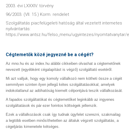
2003. évi LXXXIV. törvény
96/2003. (VII. 15.) Korm. rendelet
Szolgáltatás piacfelügeleti hatóság által vezetett internetes
nyilvántartás:
https://www.antsz.hu/felso_menu/ugyintezes/nyomtatvanytar
Cégtemetők közé jegyezné be a cégét?
Az mno.hu és az index.hu alábbi cikkeiben olvashat a cégtemetőnek
nevezett (egyébként cégalapítást is végző) szolgáltató esetéről.
Mi azt valljuk, hogy egy komoly vállalkozó nem kötheti össze a cégét
semmilyen szinten ilyen jellegű kétes szolgáltatásokkal, amelyek
indokolatlanul az adóhatóság kiemelt célpontjává teszik vállalkozását.
A fapados szolgáltatókat és cégtemetőket leginkább az ingyenes
szolgáltatások és pár ezer forintos költségek jellemzik.
Ezek a vállalkozások csak így tudnak ügyfelet szerezni, szakmailag
a legtöbb esetben minősíthetetlen az általuk végzett szolgáltatás, a
cégeljárás kimenetele kétséges.