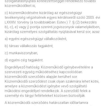
szolgáltatásnyújtási kötelezettséggel rendelkező további
közreműködőket is,
c) közreműködésére kizárólag az egészségügyi
tevékenység végzésének egyes kérdéseiről szóló 2003. évi
LXXXIV. törvény (a továbbiakban: Eütev.) 7. § (2) bekezdés
b), c), e) vagy j) pontja szerinti jogviszonyok valamelyikében,
kizárólag személyes szolgáltatás nyújtásával kerül sor, azaz
a) egyéni egészségügyi vállalkozóként,
b) társas vállalkozás tagjaként,
c) munkaviszonyban,
d) egyéni cég tagjaként.
Engedélyező hatóság: Közreműködő igénybevételére a
szervezeti egység működéséhez kapcsolódóan
közreműködői szerződés alapján kerülhet sor.
Közreműködői szerződést csak olyan szakmára lehet kötni,
amelyre a közreműködést igénybe vevő szolgáltató
működési engedéllyel rendelkezik. A szerződő felek a
személyi és tárgyi feltételeket közösen biztosítják.
A közreműködői szerződés határozatlan időtartamra