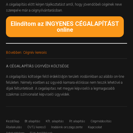
A cégalapítás előtt kérjen tájékoztatást arról, hogy jövendőbeli cégének neve
szerepel-e már a cégnyilvántarásban.
Elindítom az INGYENES CÉGALAPÍTÁST
online
Bővebben: Cégnév keresés
A
CÉGALAPÍTÁS ÜGYVÉDI KÖLTSÉGE
A cégalapítás költségei felől érdeklődjön területi irodáinkban az alábbi on-line
felületen.
Némely esetben az ügyvédi kamara előírásai nem teszik lehetővé a
díjak feltüntetését. A cegalapitas.net megyei képviselői a legmagasabb
szakmai színvonalat képviselő ügyvédek.
Kezdőlap
Bt alapítás
Kft. alapítás
Rt alapítás
Cégmódosítás
Átalakulás
ÖVTJ kereső
Irodáink országszerte
Kapcsolat