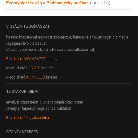
(index.hu)
Ezernyolcszáz cég a Podmaniczky utcában
VIGYÁZAT!
ZUGÍRÁSZAT
ha nem közvetlenül ügyvédet/közjegyzőt, hanem valamilyen céget bíz meg a
cégeljárás lefolytatásával.
(A saját védelme érdekében olvassa el összállításunkat)
Bővebben: VIGYÁZAT! Zugírászat
Megbízható
ÜGYVÉD
keresés
Megbízható
KÖNYVELŐ
keresés
10
GYAKORI HIBA!
amellyel százezreket bukhat a cégalapítás során.
(avagy a "fapados" cégalapítás buktatói)
Bővebben: 10 gyakori hiba
CÉGNÉV
KERESÉS