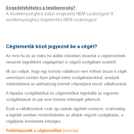
Engedélyköteles a tevékenység?
A tevékenységhez külön engedély NEM szükséges! A
tevékenységhez bejelentés NEM szükséges!
Cégtemetők közé jegyezné be a cégét?
Az mno.hu és az index.hu alábbi cikkeiben olvashat a cégtemetőnek
nevezett (egyébként cégalapítást is végző) szolgáltató esetéről.
Mi azt valljuk, hogy egy komoly vállalkozó nem kötheti össze a cégét
semmilyen szinten ilyen jellegű kétes szolgáltatásokkal, amelyek
indokolatlanul az adóhatóság kiemelt célpontjává teszik vállalkozását.
A fapados szolgáltatókat és cégtemetőket leginkább az ingyenes
szolgáltatások és pár ezer forintos költségek jellemzik.
Ezek a vállalkozások csak így tudnak ügyfelet szerezni, szakmailag
a legtöbb esetben minősíthetetlen az általuk végzett szolgáltatás, a
cégeljárás kimenetele kétséges.
Feltérképezték a cégtemetőket
(mno.hu)