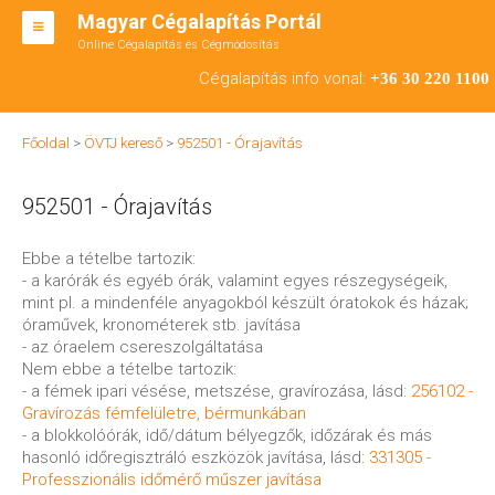
Magyar Cégalapítás Portál
Online Cégalapítás és Cégmódosítás
KFT ALAPÍTÁS
Cégalapítás info vonal:
+36 30 220 1100
BT ALAPÍTÁS
Főoldal
>
ÖVTJ kereső
>
952501 - Órajavítás
RT ALAPÍTÁS
952501 - Órajavítás
CÉGMÓDOSÍTÁS
ÁTALAKULÁS
Ebbe a tételbe tartozik:
- a karórák és egyéb órák, valamint egyes részegységeik,
TEÁOR SZÁMOK '08
mint pl. a mindenféle anyagokból készült óratokok és házak;
óraművek, kronométerek stb. javítása
ENGEDÉLYKÖTELES
- az óraelem csereszolgáltatása
Nem ebbe a tételbe tartozik:
KAPCSOLAT
- a fémek ipari vésése, metszése, gravírozása, lásd:
256102 -
Gravírozás fémfelületre, bérmunkában
IRODÁK
- a blokkolóórák, idő/dátum bélyegzők, időzárak és más
hasonló időregisztráló eszközök javítása, lásd:
331305 -
Professzionális időmérő műszer javítása