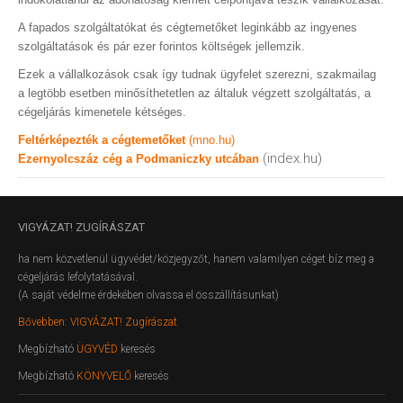
A fapados szolgáltatókat és cégtemetőket leginkább az ingyenes
szolgáltatások és pár ezer forintos költségek jellemzik.
Ezek a vállalkozások csak így tudnak ügyfelet szerezni, szakmailag
a legtöbb esetben minősíthetetlen az általuk végzett szolgáltatás, a
cégeljárás kimenetele kétséges.
Feltérképezték a cégtemetőket
(mno.hu)
(index.hu)
Ezernyolcszáz cég a Podmaniczky utcában
VIGYÁZAT!
ZUGÍRÁSZAT
ha nem közvetlenül ügyvédet/közjegyzőt, hanem valamilyen céget bíz meg a
cégeljárás lefolytatásával.
(A saját védelme érdekében olvassa el összállításunkat)
Bővebben: VIGYÁZAT! Zugírászat
Megbízható
ÜGYVÉD
keresés
Megbízható
KÖNYVELŐ
keresés