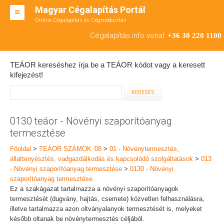
Magyar Cégalapítás Portál
Online Cégalapítás és Cégmódosítás
KFT ALAPÍTÁS
Cégalapítás info vonal:
+36 30 220 1100
BT ALAPÍTÁS
TEÁOR kereséshez írja be a TEÁOR kódot vagy a keresett
RT ALAPÍTÁS
kifejezést!
CÉGMÓDOSÍTÁS
ÁTALAKULÁS
0130 teáor - Növényi szaporítóanyag
termesztése
TEÁOR SZÁMOK '08
Főoldal
>
TEÁOR SZÁMOK '08
>
01 - Növénytermesztés,
ENGEDÉLYKÖTELES
állattenyésztés, vadgazdálkodás és kapcsolódó szolgáltatások
>
013
- Növényi szaporítóanyag termesztése
>
0130 - Növényi
KAPCSOLAT
szaporítóanyag termesztése
Ez a szakágazat tartalmazza a növényi szaporítóanyagok
IRODÁK
termesztését (dugvány, hajtás, csemete) közvetlen felhasználásra,
illetve tartalmazza azon oltványalanyok termesztését is, melyeket
később oltanak be növénytermesztés céljából.