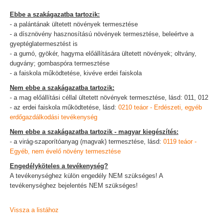
Ebbe a szakágazatba tartozik:
- a palántának ültetett növények termesztése
- a dísznövény hasznosítású növények termesztése, beleértve a
gyeptéglatermesztést is
- a gumó, gyökér, hagyma előállítására ültetett növények; oltvány,
dugvány; gombaspóra termesztése
- a faiskola működtetése, kivéve erdei faiskola
Nem ebbe a szakágazatba tartozik:
- a mag előállítási céllal ültetett növények termesztése, lásd: 011, 012
- az erdei faiskola működtetése, lásd:
0210 teáor - Erdészeti, egyéb
erdőgazdálkodási tevékenység
Nem ebbe a szakágazatba tartozik - magyar kiegészítés:
- a virág-szaporítóanyag (magvak) termesztése, lásd:
0119 teáor -
Egyéb, nem évelő növény termesztése
Engedélyköteles a tevékenység?
A tevékenységhez külön engedély NEM szükséges! A
tevékenységhez bejelentés NEM szükséges!
Vissza a listához