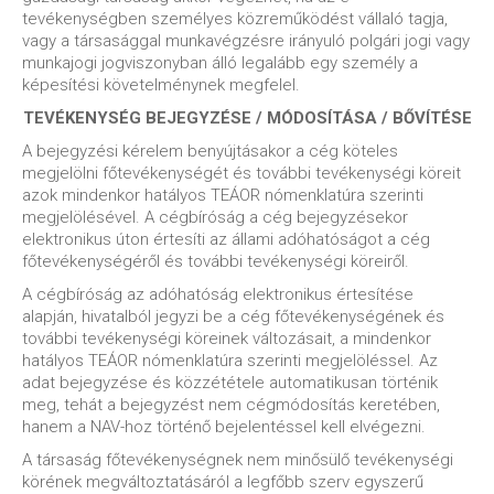
tevékenységben személyes közreműködést vállaló tagja,
vagy a társasággal munkavégzésre irányuló polgári jogi vagy
munkajogi jogviszonyban álló legalább egy személy a
képesítési követelménynek megfelel.
TEVÉKENYSÉG BEJEGYZÉSE / MÓDOSÍTÁSA / BŐVÍTÉSE
A bejegyzési kérelem benyújtásakor a cég köteles
megjelölni főtevékenységét és további tevékenységi köreit
azok mindenkor hatályos TEÁOR nómenklatúra szerinti
megjelölésével. A cégbíróság a cég bejegyzésekor
elektronikus úton értesíti az állami adóhatóságot a cég
főtevékenységéről és további tevékenységi köreiről.
A cégbíróság az adóhatóság elektronikus értesítése
alapján, hivatalból jegyzi be a cég főtevékenységének és
további tevékenységi köreinek változásait, a mindenkor
hatályos TEÁOR nómenklatúra szerinti megjelöléssel. Az
adat bejegyzése és közzététele automatikusan történik
meg, tehát a bejegyzést nem cégmódosítás keretében,
hanem a NAV-hoz történő bejelentéssel kell elvégezni.
A társaság főtevékenységnek nem minősülő tevékenységi
körének megváltoztatásáról a legfőbb szerv egyszerű