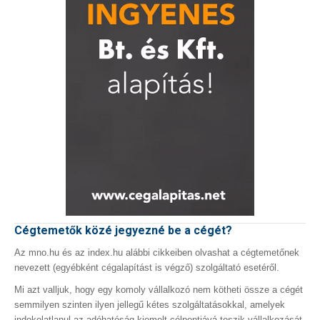
Cégtemetők közé jegyezné be a cégét?
Az mno.hu és az index.hu alábbi cikkeiben olvashat a cégtemetőnek
nevezett (egyébként cégalapítást is végző) szolgáltató esetéről.
Mi azt valljuk, hogy egy komoly vállalkozó nem kötheti össze a cégét
semmilyen szinten ilyen jellegű kétes szolgáltatásokkal, amelyek
indokolatlanul az adóhatóság kiemelt célpontjává teszik vállalkozását.