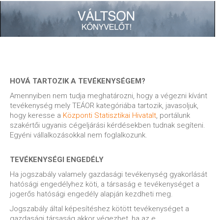
HOVÁ TARTOZIK A TEVÉKENYSÉGEM?
Amennyiben nem tudja meghatározni, hogy a végezni kívánt
tevékenység mely TEÁOR kategóriába tartozik, javasoljuk,
hogy keresse a
Központi Statisztikai Hivatalt
, portálunk
szakértői ugyanis cégeljárási kérdésekben tudnak segíteni.
Egyéni vállalkozásokkal nem foglalkozunk.
TEVÉKENYSÉGI ENGEDÉLY
Ha jogszabály valamely gazdasági tevékenység gyakorlását
hatósági engedélyhez köti, a társaság e tevékenységet a
jogerős hatósági engedély alapján kezdheti meg.
Jogszabály által képesítéshez kötött tevékenységet a
gazdasági társaság akkor végezhet, ha az e