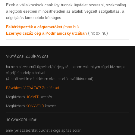
Ezek a vállalkozások csak így tudnak ügyfelet szerezni, szakmailag
a legtöbb esetben minősíthetetlen az általuk végzett szolgáltatás, a
cégeljárás kimenetele kétséges.
Feltérképezték a cégtemetőket
(mno.hu)
(index.hu)
Ezernyolcszáz cég a Podmaniczky utcában
VIGYÁZAT!
ZUGÍRÁSZAT
ha nem közvetlenül ügyvédet/közjegyzőt, hanem valamilyen céget bíz meg a
cégeljárás lefolytatásával.
(A saját védelme érdekében olvassa el összállításunkat)
Bővebben: VIGYÁZAT! Zugírászat
Megbízható
ÜGYVÉD
keresés
Megbízható
KÖNYVELŐ
keresés
10
GYAKORI HIBA!
amellyel százezreket bukhat a cégalapítás során.