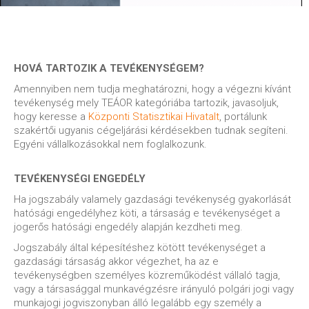
HOVÁ TARTOZIK A TEVÉKENYSÉGEM?
Amennyiben nem tudja meghatározni, hogy a végezni kívánt
tevékenység mely TEÁOR kategóriába tartozik, javasoljuk,
hogy keresse a
Központi Statisztikai Hivatalt
, portálunk
szakértői ugyanis cégeljárási kérdésekben tudnak segíteni.
Egyéni vállalkozásokkal nem foglalkozunk.
TEVÉKENYSÉGI ENGEDÉLY
Ha jogszabály valamely gazdasági tevékenység gyakorlását
hatósági engedélyhez köti, a társaság e tevékenységet a
jogerős hatósági engedély alapján kezdheti meg.
Jogszabály által képesítéshez kötött tevékenységet a
gazdasági társaság akkor végezhet, ha az e
tevékenységben személyes közreműködést vállaló tagja,
vagy a társasággal munkavégzésre irányuló polgári jogi vagy
munkajogi jogviszonyban álló legalább egy személy a