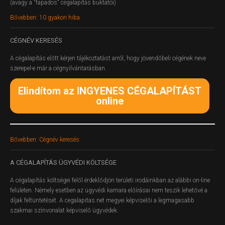
(avagy a "fapados" cégalapítás buktatói)
Bővebben: 10 gyakori hiba
CÉGNÉV
KERESÉS
A cégalapítás előtt kérjen tájékoztatást arról, hogy jövendőbeli cégének neve
szerepel-e már a cégnyilvántarásban.
Elindítom az INGYENES CÉGALAPÍTÁST
online
Bővebben: Cégnév keresés
A
CÉGALAPÍTÁS ÜGYVÉDI KÖLTSÉGE
A cégalapítás költségei felől érdeklődjön területi irodáinkban az alábbi on-line
felületen.
Némely esetben az ügyvédi kamara előírásai nem teszik lehetővé a
díjak feltüntetését. A cegalapitas.net megyei képviselői a legmagasabb
szakmai színvonalat képviselő ügyvédek.