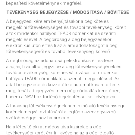
képesítési követelménynek megfelel.
TEVÉKENYSÉG BEJEGYZÉSE / MÓDOSÍTÁSA / BŐVÍTÉSE
A bejegyzési kérelem benyújtásakor a cég köteles
megjelölni főtevékenységét és további tevékenységi köreit
azok mindenkor hatályos TEÁOR nómenklatúra szerinti
megjelölésével. A cégbíróság a cég bejegyzésekor
elektronikus úton értesíti az állami adóhatóságot a cég
főtevékenységéről és további tevékenységi köreiről.
A cégbíróság az adóhatóság elektronikus értesítése
alapján, hivatalból jegyzi be a cég főtevékenységének és
további tevékenységi köreinek változásait, a mindenkor
hatályos TEÁOR nómenklatúra szerinti megjelöléssel. Az
adat bejegyzése és közzététele automatikusan történik
meg, tehát a bejegyzést nem cégmódosítás keretében,
hanem a NAV-hoz történő bejelentéssel kell elvégezni.
A társaság főtevékenységnek nem minősülő tevékenységi
körének megváltoztatásáról a legfőbb szerv egyszerű
szótöbbséggel hoz határozatot.
Ha a létesítő okirat módosítása kizárólag a cég
tevékenységi körét érinti -
kivéve ha az a cég létesítő