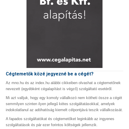
Cégtemetők közé jegyezné be a cégét?
Az mno.hu és az index.hu alábbi cikkeiben olvashat a cégtemetőnek
nevezett (egyébként cégalapítást is végző) szolgáltató esetéről.
Mi azt valljuk, hogy egy komoly vállalkozó nem kötheti össze a cégét
semmilyen szinten ilyen jellegű kétes szolgáltatásokkal, amelyek
indokolatlanul az adóhatóság kiemelt célpontjává teszik vállalkozását.
A fapados szolgáltatókat és cégtemetőket leginkább az ingyenes
szolgáltatások és pár ezer forintos költségek jellemzik.