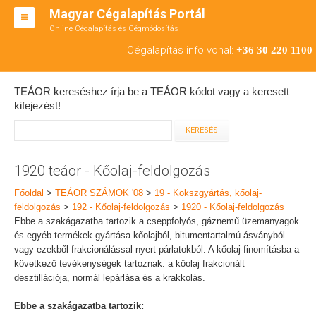
Magyar Cégalapítás Portál
Online Cégalapítás és Cégmódosítás
KFT ALAPÍTÁS
Cégalapítás info vonal:
+36 30 220 1100
BT ALAPÍTÁS
TEÁOR kereséshez írja be a TEÁOR kódot vagy a keresett
RT ALAPÍTÁS
kifejezést!
CÉGMÓDOSÍTÁS
ÁTALAKULÁS
1920 teáor - Kőolaj-feldolgozás
TEÁOR SZÁMOK '08
Főoldal
>
TEÁOR SZÁMOK '08
>
19 - Kokszgyártás, kőolaj-
feldolgozás
>
192 - Kőolaj-feldolgozás
>
1920 - Kőolaj-feldolgozás
ENGEDÉLYKÖTELES
Ebbe a szakágazatba tartozik a cseppfolyós, gáznemű üzemanyagok
és egyéb termékek gyártása kőolajból, bitumentartalmú ásványból
KAPCSOLAT
vagy ezekből frakcionálással nyert párlatokból. A kőolaj-finomításba a
következő tevékenységek tartoznak: a kőolaj frakcionált
IRODÁK
desztillációja, normál lepárlása és a krakkolás.
Ebbe a szakágazatba tartozik: