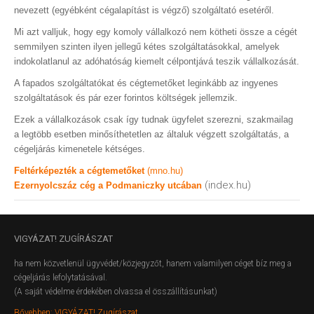
nevezett (egyébként cégalapítást is végző) szolgáltató esetéről.
Mi azt valljuk, hogy egy komoly vállalkozó nem kötheti össze a cégét
semmilyen szinten ilyen jellegű kétes szolgáltatásokkal, amelyek
indokolatlanul az adóhatóság kiemelt célpontjává teszik vállalkozását.
A fapados szolgáltatókat és cégtemetőket leginkább az ingyenes
szolgáltatások és pár ezer forintos költségek jellemzik.
Ezek a vállalkozások csak így tudnak ügyfelet szerezni, szakmailag
a legtöbb esetben minősíthetetlen az általuk végzett szolgáltatás, a
cégeljárás kimenetele kétséges.
Feltérképezték a cégtemetőket
(mno.hu)
(index.hu)
Ezernyolcszáz cég a Podmaniczky utcában
VIGYÁZAT!
ZUGÍRÁSZAT
ha nem közvetlenül ügyvédet/közjegyzőt, hanem valamilyen céget bíz meg a
cégeljárás lefolytatásával.
(A saját védelme érdekében olvassa el összállításunkat)
Bővebben: VIGYÁZAT! Zugírászat