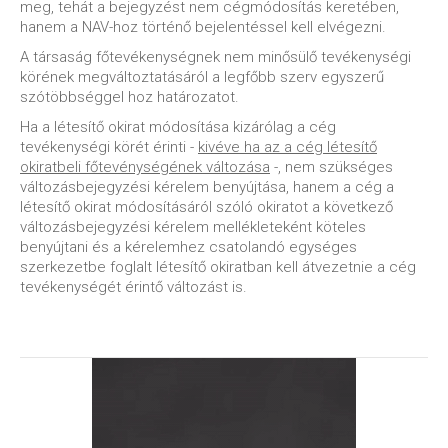
meg, tehát a bejegyzést nem cégmódosítás keretében,
hanem a NAV-hoz történő bejelentéssel kell elvégezni.
A társaság főtevékenységnek nem minősülő tevékenységi
körének megváltoztatásáról a legfőbb szerv egyszerű
szótöbbséggel hoz határozatot.
Ha a létesítő okirat módosítása kizárólag a cég
tevékenységi körét érinti -
kivéve ha az a cég létesítő
okiratbeli főtevénységének változása
-, nem szükséges
változásbejegyzési kérelem benyújtása, hanem a cég a
létesítő okirat módosításáról szóló okiratot a következő
változásbejegyzési kérelem mellékleteként köteles
benyújtani és a kérelemhez csatolandó egységes
szerkezetbe foglalt létesítő okiratban kell átvezetnie a cég
tevékenységét érintő változást is.