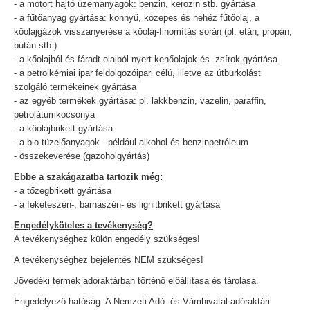
- a motort hajtó üzemanyagok: benzin, kerozin stb. gyártása
- a fűtőanyag gyártása: könnyű, közepes és nehéz fűtőolaj, a
kőolajgázok visszanyerése a kőolaj-finomítás során (pl. etán, propán,
bután stb.)
- a kőolajból és fáradt olajból nyert kenőolajok és -zsírok gyártása
- a petrolkémiai ipar feldolgozóipari célú, illetve az útburkolást
szolgáló termékeinek gyártása
- az egyéb termékek gyártása: pl. lakkbenzin, vazelin, paraffin,
petrolátumkocsonya
- a kőolajbrikett gyártása
- a bio tüzelőanyagok - például alkohol és benzinpetróleum
- összekeverése (gazoholgyártás)
Ebbe a szakágazatba tartozik még:
- a tőzegbrikett gyártása
- a feketeszén-, barnaszén- és lignitbrikett gyártása
Engedélyköteles a tevékenység?
A tevékenységhez külön engedély szükséges!
A tevékenységhez bejelentés NEM szükséges!
Jövedéki termék adóraktárban történő előállítása és tárolása.
Engedélyező hatóság: A Nemzeti Adó- és Vámhivatal adóraktári