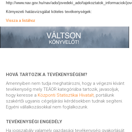
http://www.nav.gov.hu/nav/ado/jovedeki_ado/tajekoztatok_informaciok/jo
Környezeti hatásvizsgálat köteles tevékenységek:
Vissza a listához
HOVÁ TARTOZIK A TEVÉKENYSÉGEM?
Amennyiben nem tudja meghatározni, hogy a végezni kívánt
tevékenység mely TEÁOR kategóriába tartozik, javasoljuk,
hogy keresse a
Központi Statisztikai Hivatalt
, portálunk
szakértői ugyanis cégeljárási kérdésekben tudnak segíteni.
Egyéni vállalkozásokkal nem foglalkozunk.
TEVÉKENYSÉGI ENGEDÉLY
Ha jogszabály valamely gazdasági tevékenység gyakorlását