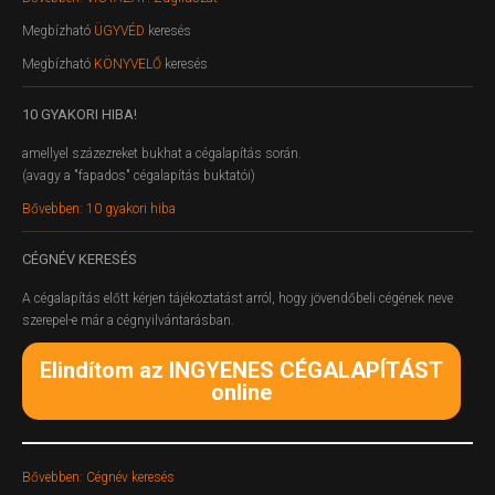
Megbízható
ÜGYVÉD
keresés
Megbízható
KÖNYVELŐ
keresés
10
GYAKORI HIBA!
amellyel százezreket bukhat a cégalapítás során.
(avagy a "fapados" cégalapítás buktatói)
Bővebben: 10 gyakori hiba
CÉGNÉV
KERESÉS
A cégalapítás előtt kérjen tájékoztatást arról, hogy jövendőbeli cégének neve
szerepel-e már a cégnyilvántarásban.
Elindítom az INGYENES CÉGALAPÍTÁST
online
Bővebben: Cégnév keresés