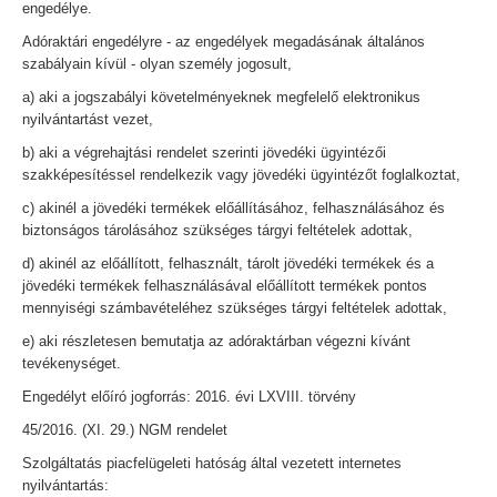
engedélye.
Adóraktári engedélyre - az engedélyek megadásának általános
szabályain kívül - olyan személy jogosult,
a) aki a jogszabályi követelményeknek megfelelő elektronikus
nyilvántartást vezet,
b) aki a végrehajtási rendelet szerinti jövedéki ügyintézői
szakképesítéssel rendelkezik vagy jövedéki ügyintézőt foglalkoztat,
c) akinél a jövedéki termékek előállításához, felhasználásához és
biztonságos tárolásához szükséges tárgyi feltételek adottak,
d) akinél az előállított, felhasznált, tárolt jövedéki termékek és a
jövedéki termékek felhasználásával előállított termékek pontos
mennyiségi számbavételéhez szükséges tárgyi feltételek adottak,
e) aki részletesen bemutatja az adóraktárban végezni kívánt
tevékenységet.
Engedélyt előíró jogforrás: 2016. évi LXVIII. törvény
45/2016. (XI. 29.) NGM rendelet
Szolgáltatás piacfelügeleti hatóság által vezetett internetes
nyilvántartás: