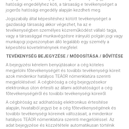
hatósági engedélyhez köti, a társaság e tevékenységet a
jogerős hatósági engedély alapján kezdheti meg.
Jogszabály által képesítéshez kötött tevékenységet a
gazdasági társaság akkor végezhet, ha az e
tevékenységben személyes közreműködést vállaló tagja,
vagy a társasággal munkavégzésre irányuló polgári jogi vagy
munkajogi jogviszonyban álló legalább egy személy a
képesítési követelménynek megfelel.
TEVÉKENYSÉG BEJEGYZÉSE / MÓDOSÍTÁSA / BŐVÍTÉSE
A bejegyzési kérelem benyújtásakor a cég köteles
megjelölni főtevékenységét és további tevékenységi köreit
azok mindenkor hatályos TEÁOR nómenklatúra szerinti
megjelölésével. A cégbíróság a cég bejegyzésekor
elektronikus úton értesíti az állami adóhatóságot a cég
főtevékenységéről és további tevékenységi köreiről.
A cégbíróság az adóhatóság elektronikus értesítése
alapján, hivatalból jegyzi be a cég főtevékenységének és
további tevékenységi köreinek változásait, a mindenkor
hatályos TEÁOR nómenklatúra szerinti megjelöléssel. Az
adat bejegyzése és közzététele automatikusan történik