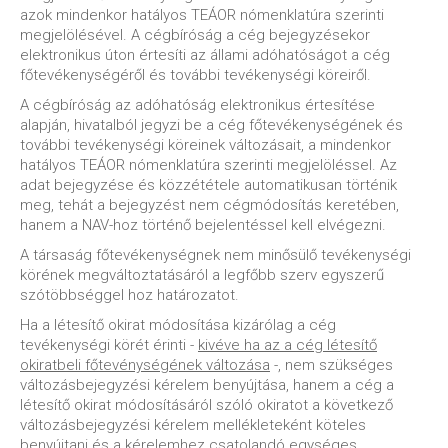
azok mindenkor hatályos TEÁOR nómenklatúra szerinti
megjelölésével. A cégbíróság a cég bejegyzésekor
elektronikus úton értesíti az állami adóhatóságot a cég
főtevékenységéről és további tevékenységi köreiről.
A cégbíróság az adóhatóság elektronikus értesítése
alapján, hivatalból jegyzi be a cég főtevékenységének és
további tevékenységi köreinek változásait, a mindenkor
hatályos TEÁOR nómenklatúra szerinti megjelöléssel. Az
adat bejegyzése és közzététele automatikusan történik
meg, tehát a bejegyzést nem cégmódosítás keretében,
hanem a NAV-hoz történő bejelentéssel kell elvégezni.
A társaság főtevékenységnek nem minősülő tevékenységi
körének megváltoztatásáról a legfőbb szerv egyszerű
szótöbbséggel hoz határozatot.
Ha a létesítő okirat módosítása kizárólag a cég
tevékenységi körét érinti -
kivéve ha az a cég létesítő
okiratbeli főtevénységének változása
-, nem szükséges
változásbejegyzési kérelem benyújtása, hanem a cég a
létesítő okirat módosításáról szóló okiratot a következő
változásbejegyzési kérelem mellékleteként köteles
benyújtani és a kérelemhez csatolandó egységes