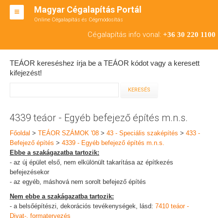
Magyar Cégalapítás Portál
Online Cégalapítás és Cégmódosítás
KFT ALAPÍTÁS
Cégalapítás info vonal:
+36 30 220 1100
BT ALAPÍTÁS
TEÁOR kereséshez írja be a TEÁOR kódot vagy a keresett
RT ALAPÍTÁS
kifejezést!
CÉGMÓDOSÍTÁS
ÁTALAKULÁS
4339 teáor - Egyéb befejező építés m.n.s.
TEÁOR SZÁMOK '08
Főoldal
>
TEÁOR SZÁMOK '08
>
43 - Speciális szaképítés
>
433 -
Befejező építés
>
4339 - Egyéb befejező építés m.n.s.
ENGEDÉLYKÖTELES
Ebbe a szakágazatba tartozik:
- az új épület első, nem elkülönült takarítása az építkezés
KAPCSOLAT
befejezésekor
- az egyéb, máshová nem sorolt befejező építés
IRODÁK
Nem ebbe a szakágazatba tartozik:
- a belsőépítészi, dekorációs tevékenységek, lásd:
7410 teáor -
Divat-, formatervezés