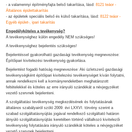
- a valamennyi építményfajta belső takarítása, lásd:
8121 teáor -
Általános épülettakarítás
- az épületek speciális belső és külső takarítása, lásd:
8122 teáor -
Egyéb épület-, ipari takarítás
Engedélyköteles a tevékenység?
A tevékenységhez külön engedély NEM szükséges!
A tevékenységhez bejelentés szükséges!
Bejelentéssel gyakorolható gazdasági tevékenység megnevezése:
Építőipari kivitelezési tevékenység gyakorlása.
Bejelentést fogadó hatóság megnevezése: Aki üzletszerű gazdasági
tevékenységként építőipari kivitelezési tevékenységet kíván folytatni,
annak rendelkezni kell a kormányrendeletben meghatározott
feltételekkel és köteles az erre irányuló szándékát a névjegyzéket
vezető szervnek bejelenteni.
A szolgáltatási tevékenység megkezdésének és folytatásának
általános szabályairól szóló 2009. évi LXXVI. törvény szerint a
szabad szolgáltatásnyújtás jogával rendelkező szolgáltató határon
átnyúló szolgáltatásnyújtás keretében történő vállalkozó kivitelezői
tevékenység folytatására irányuló szándékát köteles a névjegyzéket
vezető szervnek bejelenteni.