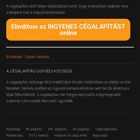
A cégalapítás előtt kérjen tájékoztatást arról, hogy jövendőbeli cégének neve
szerepel-e már a cégnyilvántarásban.
Elindítom az INGYENES CÉGALAPÍTÁST
online
Bővebben: Cégnév keresés
A
CÉGALAPÍTÁS ÜGYVÉDI KÖLTSÉGE
A cégalapítás költségei felől érdeklődjön területi irodáinkban az alábbi on-line
felületen.
Némely esetben az ügyvédi kamara előírásai nem teszik lehetővé a
díjak feltüntetését. A cegalapitas.net megyei képviselői a legmagasabb
szakmai színvonalat képviselő ügyvédek.
Kezdőlap
Bt alapítás
Kft. alapítás
Rt alapítás
Cégmódosítás
Átalakulás
ÖVTJ kereső
Irodáink országszerte
Kapcsolat