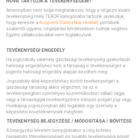
HOVÁ TARTOZIK A TEVÉKENYSÉGEM?
Amennyiben nem tudja meghatározni, hogy a végezni kívánt
tevékenység mely TEÁOR kategóriába tartozik, javasoljuk,
hogy keresse a
Központi Statisztikai Hivatalt
, portálunk
szakértői ugyanis cégeljárási kérdésekben tudnak segíteni.
Egyéni vállalkozásokkal nem foglalkozunk.
TEVÉKENYSÉGI ENGEDÉLY
Ha jogszabály valamely gazdasági tevékenység gyakorlását
hatósági engedélyhez köti, a társaság e tevékenységet a
jogerős hatósági engedély alapján kezdheti meg.
Jogszabály által képesítéshez kötött tevékenységet a
gazdasági társaság akkor végezhet, ha az e
tevékenységben személyes közreműködést vállaló tagja,
vagy a társasággal munkavégzésre irányuló polgári jogi vagy
munkajogi jogviszonyban álló legalább egy személy a
képesítési követelménynek megfelel.
TEVÉKENYSÉG BEJEGYZÉSE / MÓDOSÍTÁSA / BŐVÍTÉSE
A bejegyzési kérelem benyújtásakor a cég köteles
megjelölni főtevékenységét és további tevékenységi köreit