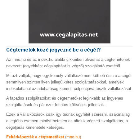
Cégtemetők közé jegyezné be a cégét?
Az mno.hu és az index.hu alábbi cikkeiben olvashat a cégtemetőnek
nevezett (egyébként cégalapítást is végző) szolgáltató esetéről.
Mi azt valljuk, hogy egy komoly vállalkozó nem kötheti össze a cégét
semmilyen szinten ilyen jellegű kétes szolgáltatásokkal, amelyek
indokolatlanul az adóhatóság kiemelt célpontjává teszik vállalkozását.
A fapados szolgáltatókat és cégtemetőket leginkább az ingyenes
szolgáltatások és pár ezer forintos költségek jellemzik.
Ezek a vállalkozások csak így tudnak ügyfelet szerezni, szakmailag
a legtöbb esetben minősíthetetlen az általuk végzett szolgáltatás, a
cégeljárás kimenetele kétséges.
Feltérképezték a cégtemetőket
(mno.hu)