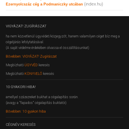
(index.hu)
Ezernyolcszáz cég a Podmaniczky utcában
VIGYÁZAT!
ZUGÍRÁSZAT
ha nem közvetlenül ügyvédet/közjegyzőt, hanem valamilyen céget bíz meg a
cégeljárás lefolytatásával.
(A saját védelme érdekében olvassa el összállításunkat)
Bővebben: VIGYÁZAT! Zugírászat
Megbízható
ÜGYVÉD
keresés
Megbízható
KÖNYVELŐ
keresés
10
GYAKORI HIBA!
amellyel százezreket bukhat a cégalapítás során.
(avagy a "fapados" cégalapítás buktatói)
Bővebben: 10 gyakori hiba
CÉGNÉV
KERESÉS