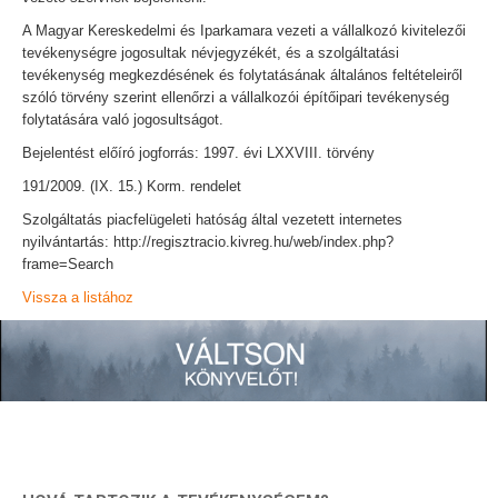
A Magyar Kereskedelmi és Iparkamara vezeti a vállalkozó kivitelezői
tevékenységre jogosultak névjegyzékét, és a szolgáltatási
tevékenység megkezdésének és folytatásának általános feltételeiről
szóló törvény szerint ellenőrzi a vállalkozói építőipari tevékenység
folytatására való jogosultságot.
Bejelentést előíró jogforrás: 1997. évi LXXVIII. törvény
191/2009. (IX. 15.) Korm. rendelet
Szolgáltatás piacfelügeleti hatóság által vezetett internetes
nyilvántartás: http://regisztracio.kivreg.hu/web/index.php?
frame=Search
Vissza a listához