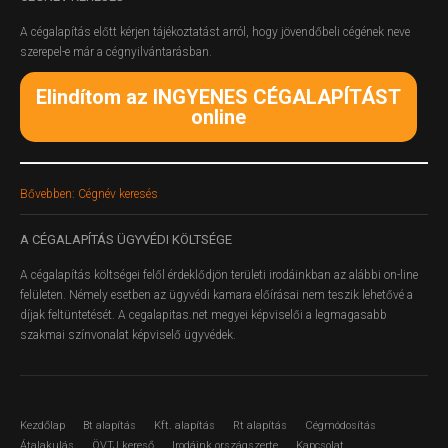
A cégalapítás előtt kérjen tájékoztatást arról, hogy jövendőbeli cégének neve
szerepel-e már a cégnyilvántarásban.
Elindítom az INGYENES CÉGALAPÍTÁST
online
Bővebben: Cégnév keresés
A
CÉGALAPÍTÁS ÜGYVÉDI KÖLTSÉGE
A cégalapítás költségei felől érdeklődjön területi irodáinkban az alábbi on-line
felületen.
Némely esetben az ügyvédi kamara előírásai nem teszik lehetővé a
díjak feltüntetését. A cegalapitas.net megyei képviselői a legmagasabb
szakmai színvonalat képviselő ügyvédek.
Kezdőlap
Bt alapítás
Kft. alapítás
Rt alapítás
Cégmódosítás
Átalakulás
ÖVTJ kereső
Irodáink országszerte
Kapcsolat