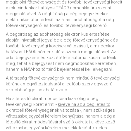
megjelölni főtevékenységét és további tevékenységi köreit
azok mindenkor hatályos TEÁOR nómenklatúra szerinti
megjelölésével. A cégbíróság a cég bejegyzésekor
elektronikus úton értesíti az állami adóhatóságot a cég
főtevékenységéről és további tevékenységi köreiről.
A cégbíróság az adóhatóság elektronikus értesítése
alapján, hivatalból jegyzi be a cég főtevékenységének és
további tevékenységi köreinek változásait, a mindenkor
hatályos TEÁOR nómenklatúra szerinti megjelöléssel. Az
adat bejegyzése és közzététele automatikusan történik
meg, tehát a bejegyzést nem cégmódosítás keretében,
hanem a NAV-hoz történő bejelentéssel kell elvégezni.
A társaság főtevékenységnek nem minősülő tevékenységi
körének megváltoztatásáról a legfőbb szerv egyszerű
szótöbbséggel hoz határozatot.
Ha a létesítő okirat módosítása kizárólag a cég
tevékenységi körét érinti -
kivéve ha az a cég létesítő
okiratbeli főtevénységének változása
-, nem szükséges
változásbejegyzési kérelem benyújtása, hanem a cég a
létesítő okirat módosításáról szóló okiratot a következő
változásbejegyzési kérelem mellékleteként köteles