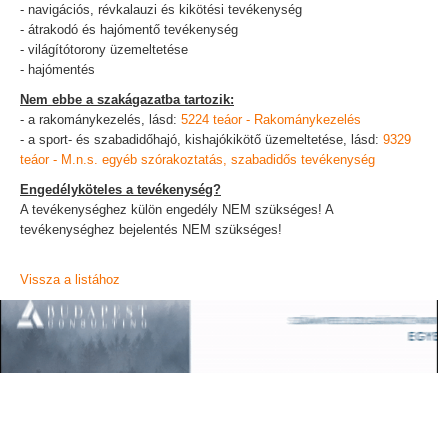
- navigációs, révkalauzi és kikötési tevékenység
- átrakodó és hajómentő tevékenység
- világítótorony üzemeltetése
- hajómentés
Nem ebbe a szakágazatba tartozik:
- a rakománykezelés, lásd:
5224 teáor - Rakománykezelés
- a sport- és szabadidőhajó, kishajókikötő üzemeltetése, lásd:
9329
teáor - M.n.s. egyéb szórakoztatás, szabadidős tevékenység
Engedélyköteles a tevékenység?
A tevékenységhez külön engedély NEM szükséges! A
tevékenységhez bejelentés NEM szükséges!
Vissza a listához