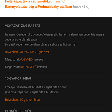
Feltérképezték a cégtemetőket
(mno.hu)
(index.hu)
Ezernyolcszáz cég a Podmaniczky utcában
VIGYÁZAT!
ZUGÍRÁSZAT
ha nem közvetlenül ügyvédet/közjegyzőt, hanem valamilyen céget bíz meg a
cégeljárás lefolytatásával.
(A saját védelme érdekében olvassa el összállításunkat)
Bővebben: VIGYÁZAT! Zugírászat
Megbízható
ÜGYVÉD
keresés
Megbízható
KÖNYVELŐ
keresés
10
GYAKORI HIBA!
amellyel százezreket bukhat a cégalapítás során.
(avagy a "fapados" cégalapítás buktatói)
Bővebben: 10 gyakori hiba
CÉGNÉV
KERESÉS