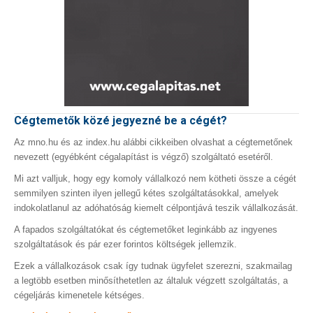
Cégtemetők közé jegyezné be a cégét?
Az mno.hu és az index.hu alábbi cikkeiben olvashat a cégtemetőnek
nevezett (egyébként cégalapítást is végző) szolgáltató esetéről.
Mi azt valljuk, hogy egy komoly vállalkozó nem kötheti össze a cégét
semmilyen szinten ilyen jellegű kétes szolgáltatásokkal, amelyek
indokolatlanul az adóhatóság kiemelt célpontjává teszik vállalkozását.
A fapados szolgáltatókat és cégtemetőket leginkább az ingyenes
szolgáltatások és pár ezer forintos költségek jellemzik.
Ezek a vállalkozások csak így tudnak ügyfelet szerezni, szakmailag
a legtöbb esetben minősíthetetlen az általuk végzett szolgáltatás, a
cégeljárás kimenetele kétséges.