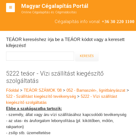
Magyar Cégalapítás Portál
Online Cégalapítás és Cégmódosítás
KFT ALAPÍTÁS
Cégalapítás info vonal:
+36 30 220 1100
BT ALAPÍTÁS
TEÁOR kereséshez írja be a TEÁOR kódot vagy a keresett
RT ALAPÍTÁS
kifejezést!
CÉGMÓDOSÍTÁS
ÁTALAKULÁS
5222 teáor - Vízi szállítást kiegészítő
szolgáltatás
TEÁOR SZÁMOK '08
Főoldal
>
TEÁOR SZÁMOK '08
>
052 - Barnaszén-, lignitbányászat
>
ENGEDÉLYKÖTELES
522 - Szállítást kiegészítő tevékenység
>
5222 - Vízi szállítást
kiegészítő szolgáltatás
KAPCSOLAT
Ebbe a szakágazatba tartozik:
- személy, állat vagy áru vízi szállításához kapcsolódó tevékenység
IRODÁK
- az utas- és áruforgalom lebonyolítása (pl. kikötőben, mólón,
rakparton)
- zsilip stb. üzemeltetése