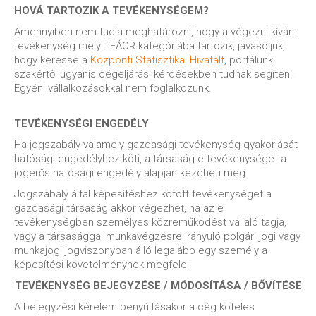
HOVÁ TARTOZIK A TEVÉKENYSÉGEM?
Amennyiben nem tudja meghatározni, hogy a végezni kívánt
tevékenység mely TEÁOR kategóriába tartozik, javasoljuk,
hogy keresse a
Központi Statisztikai Hivatalt
, portálunk
szakértői ugyanis cégeljárási kérdésekben tudnak segíteni.
Egyéni vállalkozásokkal nem foglalkozunk.
TEVÉKENYSÉGI ENGEDÉLY
Ha jogszabály valamely gazdasági tevékenység gyakorlását
hatósági engedélyhez köti, a társaság e tevékenységet a
jogerős hatósági engedély alapján kezdheti meg.
Jogszabály által képesítéshez kötött tevékenységet a
gazdasági társaság akkor végezhet, ha az e
tevékenységben személyes közreműködést vállaló tagja,
vagy a társasággal munkavégzésre irányuló polgári jogi vagy
munkajogi jogviszonyban álló legalább egy személy a
képesítési követelménynek megfelel.
TEVÉKENYSÉG BEJEGYZÉSE / MÓDOSÍTÁSA / BŐVÍTÉSE
A bejegyzési kérelem benyújtásakor a cég köteles