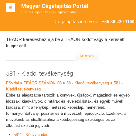
Magyar Cégalapítás Portál
Online Cégalapítás és Cégmódosítás
KFT ALAPÍTÁS
Cégalapítás info vonal:
+36 30 220 1100
BT ALAPÍTÁS
TEÁOR kereséshez írja be a TEÁOR kódot vagy a keresett
RT ALAPÍTÁS
kifejezést!
CÉGMÓDOSÍTÁS
ÁTALAKULÁS
581 - Kiadói tevékenység
TEÁOR SZÁMOK '08
Főoldal
>
TEÁOR SZÁMOK '08
>
58 - Kiadói tevékenység
>
581 -
Kiadói tevékenység
ENGEDÉLYKÖTELES
Ebbe az alágazatba tartozik a könyvek, újságok, magazinok és egyéb
időszaki kiadványok, címtárak és levelező listák, és egyéb művek
KAPCSOLAT
kiadása, mint a fénykép, metszet, képeslap, menetrend,
formanyomtatvány, poszter és a művészeti reprodukció. Ezeknek, a
IRODÁK
műveknek az előállításához alkotóképesség szükséges és az
alkotást szerzői jog védi.
5811 - Könyvkiadás