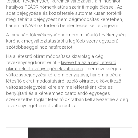
további tevékenységi köreinek változásait, a mindenkor
hatályos TEÁOR nómenklatúra szerinti megjelöléssel. Az
adat bejegyzése és közzététele automatikusan történik
meg, tehát a bejegyzést nem cégmódosítás keretében,
hanem a NAV-hoz történő bejelentéssel kell elvégezni.
A társaság főtevékenységnek nem minősülő tevékenységi
körének megváltoztatásáról a legfőbb szerv egyszerű
szótöbbséggel hoz határozatot.
Ha a létesítő okirat módosítása kizárólag a cég
tevékenységi körét érinti -
kivéve ha az a cég létesítő
okiratbeli főtevénységének változása
-, nem szükséges
változásbejegyzési kérelem benyújtása, hanem a cég a
létesítő okirat módosításáról szóló okiratot a következő
változásbejegyzési kérelem mellékleteként köteles
benyújtani és a kérelemhez csatolandó egységes
szerkezetbe foglalt létesítő okiratban kell átvezetnie a cég
tevékenységét érintő változást is.