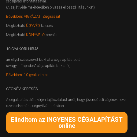
cégeljárás lefolytatásával.
(A saját védelme érdekében olvassa el összállításunkat)
Bővebben: VIGYÁZAT! Zugírászat
Megbízható
ÜGYVÉD
keresés
Megbízható
KÖNYVELŐ
keresés
10
GYAKORI HIBA!
amellyel százezreket bukhat a cégalapítás során.
(avagy a "fapados" cégalapítás buktatói)
Bővebben: 10 gyakori hiba
CÉGNÉV
KERESÉS
A cégalapítás előtt kérjen tájékoztatást arról, hogy jövendőbeli cégének neve
szerepel-e már a cégnyilvántarásban.
Elindítom az INGYENES CÉGALAPÍTÁST
online