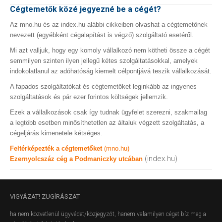
Cégtemetők közé jegyezné be a cégét?
Az mno.hu és az index.hu alábbi cikkeiben olvashat a cégtemetőnek
nevezett (egyébként cégalapítást is végző) szolgáltató esetéről.
Mi azt valljuk, hogy egy komoly vállalkozó nem kötheti össze a cégét
semmilyen szinten ilyen jellegű kétes szolgáltatásokkal, amelyek
indokolatlanul az adóhatóság kiemelt célpontjává teszik vállalkozását.
A fapados szolgáltatókat és cégtemetőket leginkább az ingyenes
szolgáltatások és pár ezer forintos költségek jellemzik.
Ezek a vállalkozások csak így tudnak ügyfelet szerezni, szakmailag
a legtöbb esetben minősíthetetlen az általuk végzett szolgáltatás, a
cégeljárás kimenetele kétséges.
Feltérképezték a cégtemetőket
(mno.hu)
(index.hu)
Ezernyolcszáz cég a Podmaniczky utcában
VIGYÁZAT!
ZUGÍRÁSZAT
ha nem közvetlenül ügyvédet/közjegyzőt, hanem valamilyen céget bíz meg a