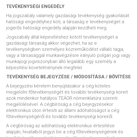
TEVÉKENYSÉGI ENGEDÉLY
Ha jogszabály valamely gazdasági tevékenység gyakorlását
hatósági engedélyhez köti, a társaság e tevékenységet a
jogerős hatósági engedély alapján kezdheti meg.
Jogszabály által képesítéshez kötött tevékenységet a
gazdasági társaság akkor végezhet, ha az e
tevékenységben személyes közreműködést vállaló tagja,
vagy a társasággal munkavégzésre irányuló polgári jogi vagy
munkajogi jogviszonyban álló legalább egy személy a
képesítési követelménynek megfelel.
TEVÉKENYSÉG BEJEGYZÉSE / MÓDOSÍTÁSA / BŐVÍTÉSE
A bejegyzési kérelem benyújtásakor a cég köteles
megjelölni főtevékenységét és további tevékenységi köreit
azok mindenkor hatályos TEÁOR nómenklatúra szerinti
megjelölésével. A cégbíróság a cég bejegyzésekor
elektronikus úton értesíti az állami adóhatóságot a cég
főtevékenységéről és további tevékenységi köreiről.
A cégbíróság az adóhatóság elektronikus értesítése
alapján, hivatalból jegyzi be a cég főtevékenységének és