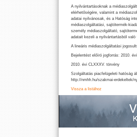
A nyilvántartásoknak a médiaszolgált
elérhetőségére, valamint a médiaszo
adatai nyilvánosak, és a Hatóság inte
médiaszolgáltatási, sajtótermék-kiad
személy médiaszolgáltató, sajtóterm
adatait kezeli a nyilvántartásból való 
A lineáris médiaszolgáltatási jogosul
Bejelentést előíró jogforrás: 2010. év
2010. évi CLXXXV. törvény
Szolgáltatás piacfelügeleti hatóság ál
http://nmhh.hu/szakmai-erdekeltek/ny
Vissza a listához