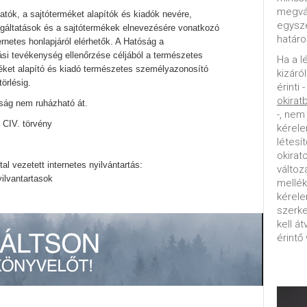
megvál
atók, a sajtóterméket alapítók és kiadók nevére,
egysz
lgáltatások és a sajtótermékek elnevezésére vonatkozó
határo
rnetes honlapjáról elérhetők. A Hatóság a
ási tevékenység ellenőrzése céljából a természetes
Ha a l
éket alapító és kiadó természetes személyazonosító
kizáró
törlésig.
érinti 
okirat
tság nem ruházható át.
-, nem
i CIV. törvény
kérele
létesí
okirat
tal vezetett internetes nyilvántartás:
változ
ilvantartasok
mellék
kérel
szerke
kell á
érintő 