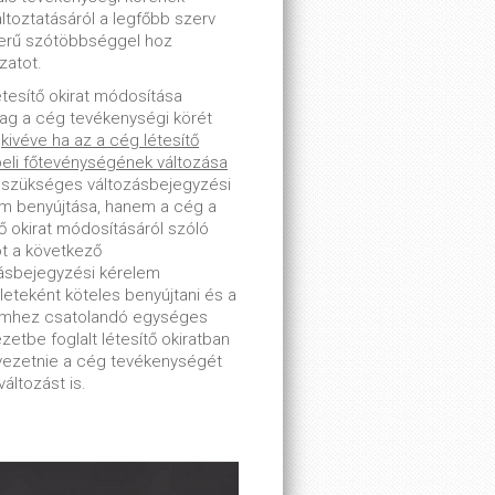
toztatásáról a legfőbb szerv
erű szótöbbséggel hoz
zatot.
étesítő okirat módosítása
lag a cég tevékenységi körét
-
kivéve ha az a cég létesítő
beli főtevénységének változása
 szükséges változásbejegyzési
m benyújtása, hanem a cég a
tő okirat módosításáról szóló
ot a következő
ásbejegyzési kérelem
leteként köteles benyújtani és a
emhez csatolandó egységes
zetbe foglalt létesítő okiratban
tvezetnie a cég tevékenységét
változást is.