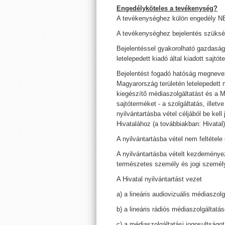
Engedélyköteles a tevékenység?
A tevékenységhez külön engedély 
A tevékenységhez bejelentés szüksé
Bejelentéssel gyakorolható gazdasá
letelepedett kiadó által kiadott sajtót
Bejelentést fogadó hatóság megnevez
Magyarország területén letelepedett m
kiegészítő médiaszolgáltatást és a Ma
sajtóterméket - a szolgáltatás, ille
nyilvántartásba vétel céljából be kel
Hivatalához (a továbbiakban: Hivatal)
A nyilvántartásba vétel nem feltétel
A nyilvántartásba vételt kezdeményez
természetes személy és jogi személy
A Hivatal nyilvántartást vezet
a) a lineáris audiovizuális médiaszolg
b) a lineáris rádiós médiaszolgáltatás
c) a médiaszolgáltatási jogosultságot