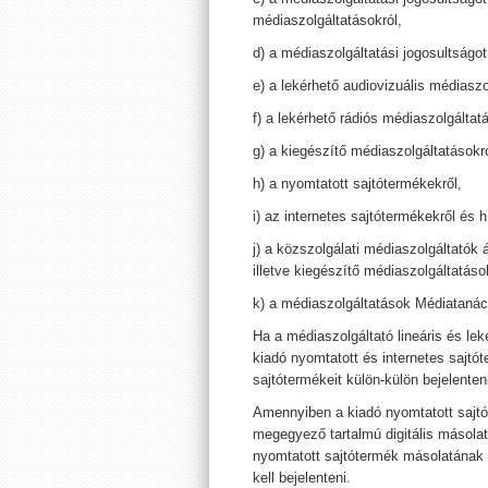
médiaszolgáltatásokról,
d) a médiaszolgáltatási jogosultságot
e) a lekérhető audiovizuális médiaszo
f) a lekérhető rádiós médiaszolgáltat
g) a kiegészítő médiaszolgáltatásokró
h) a nyomtatott sajtótermékekről,
i) az internetes sajtótermékekről és hí
j) a közszolgálati médiaszolgáltatók á
illetve kiegészítő médiaszolgáltatáso
k) a médiaszolgáltatások Médiatanác
Ha a médiaszolgáltató lineáris és leké
kiadó nyomtatott és internetes sajtót
sajtótermékeit külön-külön bejelenten
Amennyiben a kiadó nyomtatott sajtó
megegyező tartalmú digitális másolatk
nyomtatott sajtótermék másolatának k
kell bejelenteni.