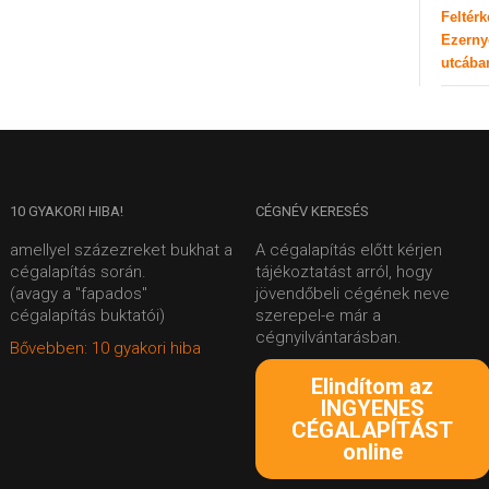
Feltér
Ezerny
utcába
10
GYAKORI HIBA!
CÉGNÉV
KERESÉS
amellyel százezreket bukhat a
A cégalapítás előtt kérjen
cégalapítás során.
tájékoztatást arról, hogy
(avagy a "fapados"
jövendőbeli cégének neve
cégalapítás buktatói)
szerepel-e már a
cégnyilvántarásban.
Bővebben: 10 gyakori hiba
Elindítom az
INGYENES
CÉGALAPÍTÁST
online