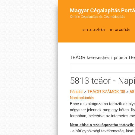
Magyar Cégalapítás Portá
Online Cégalapítás és Cégmódosítás
KFT ALAPÍTÁS
BT ALAPÍTÁS
TEÁOR kereséshez írja be a TEÁ
5813 teáor - Nap
Főoldal
>
TEÁOR SZÁMOK '08
>
58
Napilapkiadás
Ebbe a szakágazatba tartozik az olya
négyszer jelennek meg egy héten. Ily
formában, beleértve az internetes meg
Nem ebbe a szakágazatba tartozik:
- a hírügynökségi tevékenység, lásd