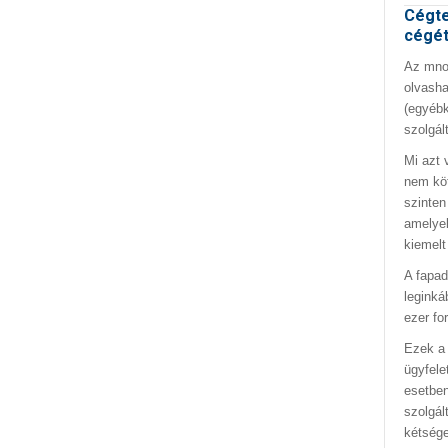
Cégte
cégé
Az mno.
olvasha
(egyébk
szolgál
Mi azt 
nem kö
szinten
amelyek
kiemelt
A fapad
leginká
ezer fo
Ezek a 
ügyfele
esetben
szolgál
kétség