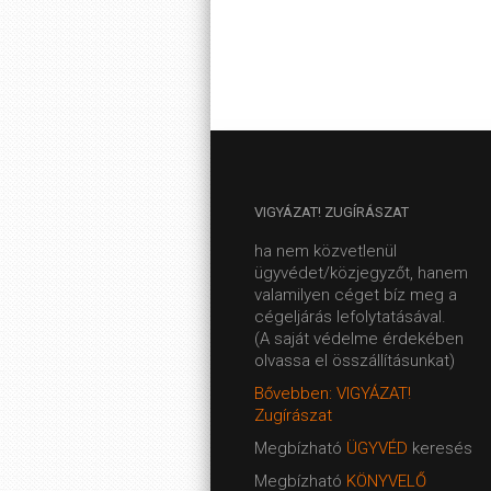
VIGYÁZAT!
ZUGÍRÁSZAT
ha nem közvetlenül
ügyvédet/közjegyzőt, hanem
valamilyen céget bíz meg a
cégeljárás lefolytatásával.
(A saját védelme érdekében
olvassa el összállításunkat)
Bővebben: VIGYÁZAT!
Zugírászat
Megbízható
ÜGYVÉD
keresés
Megbízható
KÖNYVELŐ