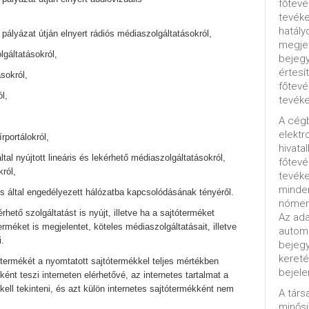
főtevé
tevéke
hatály
 pályázat útján elnyert rádiós médiaszolgáltatásokról,
megjel
lgáltatásokról,
bejegy
értesí
ásokról,
főtevé
l,
tevéke
A cég
elektr
rportálokról,
hivata
ltal nyújtott lineáris és lekérhető médiaszolgáltatásokról,
főtev
król,
tevéke
minde
s által engedélyezett hálózatba kapcsolódásának tényéről.
nómenk
rhető szolgáltatást is nyújt, illetve ha a sajtóterméket
Az ada
erméket is megjelentet, köteles médiaszolgáltatásait, illetve
automa
i.
bejeg
kereté
termékét a nyomtatott sajtótermékkel teljes mértékben
bejele
ént teszi interneten elérhetővé, az internetes tartalmat a
ell tekinteni, és azt külön internetes sajtótermékként nem
A tár
minősü