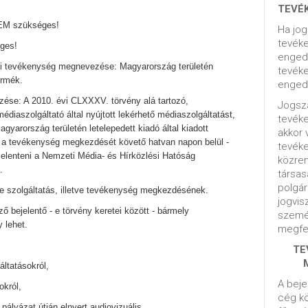
TEVÉ
NEM szükséges!
Ha jog
tevéke
ges!
engedé
gi tevékenység megnevezése: Magyarország területén
tevéke
ermék.
engedé
ése: A 2010. évi CLXXXV. törvény alá tartozó,
Jogsza
édiaszolgáltató által nyújtott lekérhető médiaszolgáltatást,
tevék
gyarország területén letelepedett kiadó által kiadott
akkor 
tve a tevékenység megkezdését követő hatvan napon belül -
tevék
l jelenteni a Nemzeti Média- és Hírközlési Hatóság
közrem
.
társas
polgár
e e szolgáltatás, illetve tevékenység megkezdésének.
jogvis
ő bejelentő - e törvény keretei között - bármely
szemé
 lehet.
megfel
TE
áltatásokról,
A beje
okról,
cég kö
 pályázat útján elnyert audiovizuális