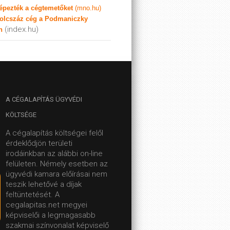
képezték a cégtemetőket
(mno.hu)
olcszáz cég a Podmaniczky
(index.hu)
n
A
CÉGALAPÍTÁS ÜGYVÉDI
KÖLTSÉGE
A cégalapítás költségei felől
érdeklődjön területi
irodáinkban az alábbi on-line
felületen.
Némely esetben az
ügyvédi kamara előírásai nem
teszik lehetővé a díjak
feltüntetését. A
cegalapitas.net megyei
képviselői a legmagasabb
szakmai színvonalat képviselő