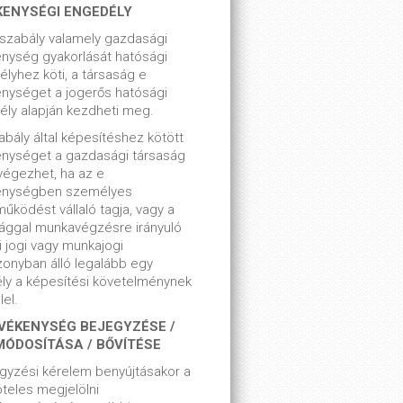
KENYSÉGI ENGEDÉLY
szabály valamely gazdasági
nység gyakorlását hatósági
lyhez köti, a társaság e
nységet a jogerős hatósági
ly alapján kezdheti meg.
bály által képesítéshez kötött
enységet a gazdasági társaság
végezhet, ha az e
enységben személyes
űködést vállaló tagja, vagy a
ággal munkavégzésre irányuló
i jogi vagy munkajogi
zonyban álló legalább egy
ly a képesítési követelménynek
el.
VÉKENYSÉG BEJEGYZÉSE /
MÓDOSÍTÁSA / BŐVÍTÉSE
gyzési kérelem benyújtásakor a
teles megjelölni