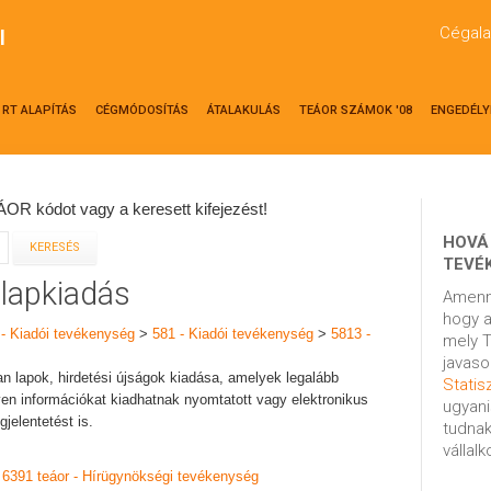
Cégala
l
RT ALAPÍTÁS
CÉGMÓDOSÍTÁS
ÁTALAKULÁS
TEÁOR SZÁMOK '08
ENGEDÉLY
OR kódot vagy a keresett kifejezést!
HOVÁ
TEVÉ
ilapkiadás
Amenn
hogy a
 - Kiadói tevékenység
>
581 - Kiadói tevékenység
>
5813 -
mely T
javaso
n lapok, hirdetési újságok kiadása, amelyek legalább
Statisz
en információkat kiadhatnak nyomtatott vagy elektronikus
ugyani
jelentetést is.
tudnak
vállal
:
6391 teáor - Hírügynökségi tevékenység