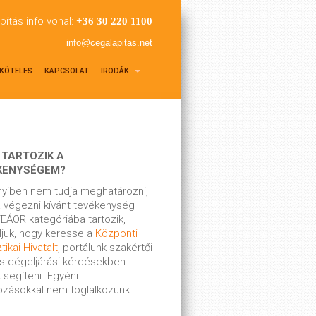
pítás info vonal:
+36 30 220 1100
info@cegalapitas.net
KÖTELES
KAPCSOLAT
IRODÁK
 TARTOZIK A
KENYSÉGEM?
yiben nem tudja meghatározni,
 végezni kívánt tevékenység
EÁOR kategóriába tartozik,
ljuk, hogy keresse a
Központi
tikai Hivatalt
, portálunk szakértői
s cégeljárási kérdésekben
 segíteni. Egyéni
kozásokkal nem foglalkozunk.