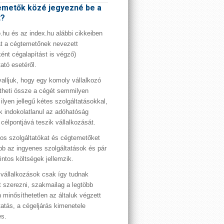
metők közé jegyezné be a
t?
hu és az index.hu alábbi cikkeiben
t a cégtemetőnek nevezett
ént cégalapítást is végző)
tató esetéről.
valljuk, hogy egy komoly vállalkozó
theti össze a cégét semmilyen
 ilyen jellegű kétes szolgáltatásokkal,
 indokolatlanul az adóhatóság
 célpontjává teszik vállalkozását.
os szolgáltatókat és cégtemetőket
bb az ingyenes szolgáltatások és pár
rintos költségek jellemzik.
vállalkozások csak így tudnak
t szerezni, szakmailag a legtöbb
 minősíthetetlen az általuk végzett
tatás, a cégeljárás kimenetele
es.