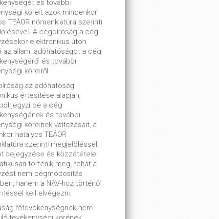
kenységét és további
nységi köreit azok mindenkor
os TEÁOR nómenklatúra szerinti
ölésével. A cégbíróság a cég
zésekor elektronikus úton
ti az állami adóhatóságot a cég
kenységéről és további
nységi köreiről.
bíróság az adóhatóság
onikus értesítése alapján,
lból jegyzi be a cég
ékenységének és további
nységi köreinek változásait, a
nkor hatályos TEÁOR
latúra szerinti megjelöléssel.
t bejegyzése és közzététele
tikusan történik meg, tehát a
yzést nem cégmódosítás
ben, hanem a NAV-hoz történő
ntéssel kell elvégezni.
saság főtevékenységnek nem
lő tevékenységi körének