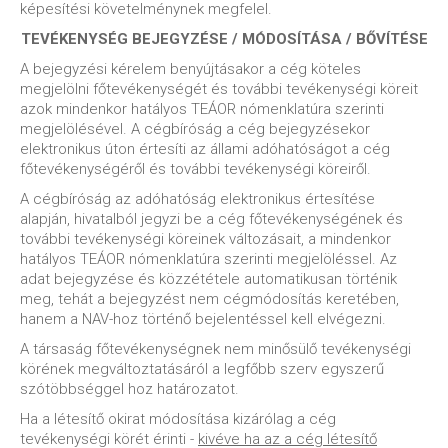
képesítési követelménynek megfelel.
TEVÉKENYSÉG BEJEGYZÉSE / MÓDOSÍTÁSA / BŐVÍTÉSE
A bejegyzési kérelem benyújtásakor a cég köteles
megjelölni főtevékenységét és további tevékenységi köreit
azok mindenkor hatályos TEÁOR nómenklatúra szerinti
megjelölésével. A cégbíróság a cég bejegyzésekor
elektronikus úton értesíti az állami adóhatóságot a cég
főtevékenységéről és további tevékenységi köreiről.
A cégbíróság az adóhatóság elektronikus értesítése
alapján, hivatalból jegyzi be a cég főtevékenységének és
további tevékenységi köreinek változásait, a mindenkor
hatályos TEÁOR nómenklatúra szerinti megjelöléssel. Az
adat bejegyzése és közzététele automatikusan történik
meg, tehát a bejegyzést nem cégmódosítás keretében,
hanem a NAV-hoz történő bejelentéssel kell elvégezni.
A társaság főtevékenységnek nem minősülő tevékenységi
körének megváltoztatásáról a legfőbb szerv egyszerű
szótöbbséggel hoz határozatot.
Ha a létesítő okirat módosítása kizárólag a cég
tevékenységi körét érinti -
kivéve ha az a cég létesítő