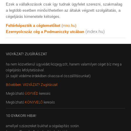
Ezek a vállalkozások csak így tudnak ügyfelet szerezni, szakmailag
a legtöbb esetben minősíthetetlen az általuk végzett szolgáltatás, a
cégeljárás kimenetele kétséges.
Feltérképezték a cégtemetőket
(mno.hu)
(index.hu)
Ezernyolcszáz cég a Podmaniczky utcában
VIGYÁZAT!
ZUGÍRÁSZAT
ha nem közvetlenül ügyvédet/közjegyzőt, hanem valamilyen céget bíz meg a
cégeljárás lefolytatásával.
(A saját védelme érdekében olvassa el összállításunkat)
Bővebben: VIGYÁZAT! Zugírászat
Megbízható
ÜGYVÉD
keresés
Megbízható
KÖNYVELŐ
keresés
10
GYAKORI HIBA!
amellyel százezreket bukhat a cégalapítás során.