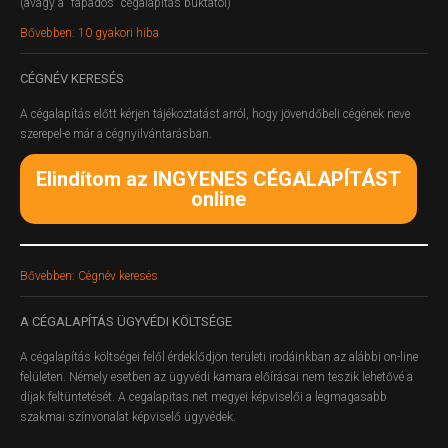
(avagy a "fapados" cégalapítás buktatói)
Bővebben: 10 gyakori hiba
CÉGNÉV
KERESÉS
A cégalapítás előtt kérjen tájékoztatást arról, hogy jövendőbeli cégének neve
szerepel-e már a cégnyilvántarásban.
Elindítom az INGYENES CÉGALAPÍTÁST
online
Bővebben: Cégnév keresés
A
CÉGALAPÍTÁS ÜGYVÉDI KÖLTSÉGE
A cégalapítás költségei felől érdeklődjön területi irodáinkban az alábbi on-line
felületen.
Némely esetben az ügyvédi kamara előírásai nem teszik lehetővé a
díjak feltüntetését. A cegalapitas.net megyei képviselői a legmagasabb
szakmai színvonalat képviselő ügyvédek.