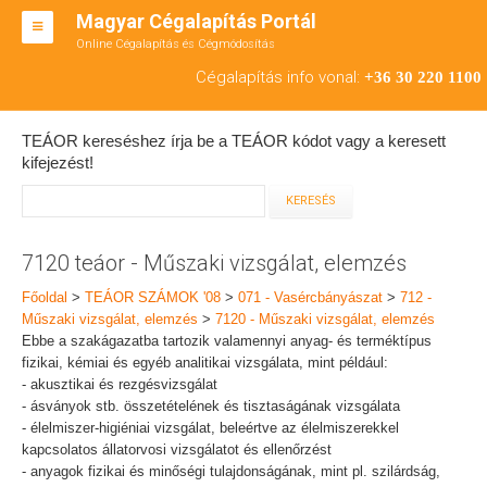
Magyar Cégalapítás Portál
Online Cégalapítás és Cégmódosítás
KFT ALAPÍTÁS
Cégalapítás info vonal:
+36 30 220 1100
BT ALAPÍTÁS
TEÁOR kereséshez írja be a TEÁOR kódot vagy a keresett
RT ALAPÍTÁS
kifejezést!
CÉGMÓDOSÍTÁS
ÁTALAKULÁS
7120 teáor - Műszaki vizsgálat, elemzés
TEÁOR SZÁMOK '08
Főoldal
>
TEÁOR SZÁMOK '08
>
071 - Vasércbányászat
>
712 -
Műszaki vizsgálat, elemzés
>
7120 - Műszaki vizsgálat, elemzés
ENGEDÉLYKÖTELES
Ebbe a szakágazatba tartozik valamennyi anyag- és terméktípus
fizikai, kémiai és egyéb analitikai vizsgálata, mint például:
KAPCSOLAT
- akusztikai és rezgésvizsgálat
- ásványok stb. összetételének és tisztaságának vizsgálata
IRODÁK
- élelmiszer-higiéniai vizsgálat, beleértve az élelmiszerekkel
kapcsolatos állatorvosi vizsgálatot és ellenőrzést
- anyagok fizikai és minőségi tulajdonságának, mint pl. szilárdság,