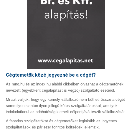
Cégtemetők közé jegyezné be a cégét?
Az mno.hu és az index.hu alábbi cikkeiben olvashat a cégtemetőnek
nevezett (egyébként cégalapítást is végző) szolgáltató esetéről.
Mi azt valljuk, hogy egy komoly vállalkozó nem kötheti össze a cégét
semmilyen szinten ilyen jellegű kétes szolgáltatásokkal, amelyek
indokolatlanul az adóhatóság kiemelt célpontjává teszik vállalkozását.
A fapados szolgáltatókat és cégtemetőket leginkább az ingyenes
szolgáltatások és pár ezer forintos költségek jellemzik.