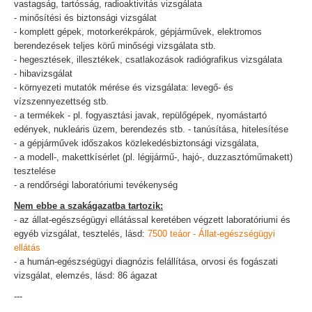
vastagság, tartósság, radioaktivitás vizsgálata
- minősítési és biztonsági vizsgálat
- komplett gépek, motorkerékpárok, gépjárművek, elektromos
berendezések teljes körű minőségi vizsgálata stb.
- hegesztések, illesztékek, csatlakozások radiógrafikus vizsgálata
- hibavizsgálat
- környezeti mutatók mérése és vizsgálata: levegő- és
vízszennyezettség stb.
- a termékek - pl. fogyasztási javak, repülőgépek, nyomástartó
edények, nukleáris üzem, berendezés stb. - tanúsítása, hitelesítése
- a gépjárművek időszakos közlekedésbiztonsági vizsgálata,
- a modell-, makettkísérlet (pl. légijármű-, hajó-, duzzasztóműmakett)
tesztelése
- a rendőrségi laboratóriumi tevékenység
Nem ebbe a szakágazatba tartozik:
- az állat-egészségügyi ellátással keretében végzett laboratóriumi és
egyéb vizsgálat, tesztelés, lásd:
7500 teáor - Állat-egészségügyi
ellátás
- a humán-egészségügyi diagnózis felállítása, orvosi és fogászati
vizsgálat, elemzés, lásd: 86 ágazat
---