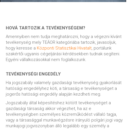
HOVÁ TARTOZIK A TEVÉKENYSÉGEM?
Amennyiben nem tudja meghatározni, hogy a végezni kívánt
tevékenység mely TEÁOR kategóriába tartozik, javasoljuk,
hogy keresse a
Központi Statisztikai Hivatalt
, portálunk
szakértői ugyanis cégeljárási kérdésekben tudnak segíteni.
Egyéni vállalkozásokkal nem foglalkozunk.
TEVÉKENYSÉGI ENGEDÉLY
Ha jogszabály valamely gazdasági tevékenység gyakorlását
hatósági engedélyhez köti, a társaság e tevékenységet a
jogerős hatósági engedély alapján kezdheti meg.
Jogszabály által képesítéshez kötött tevékenységet a
gazdasági társaság akkor végezhet, ha az e
tevékenységben személyes közreműködést vállaló tagja,
vagy a társasággal munkavégzésre irányuló polgári jogi vagy
munkajogi jogviszonyban álló legalább egy személy a