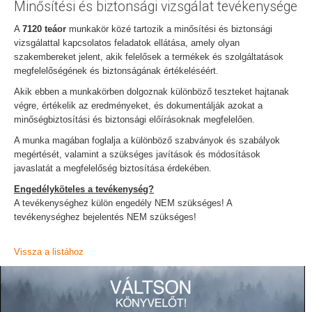
Minősítési és biztonsági vizsgálat tevékenysége
A
7120 teáor
munkakör közé tartozik a minősítési és biztonsági
vizsgálattal kapcsolatos feladatok ellátása, amely olyan
szakembereket jelent, akik felelősek a termékek és szolgáltatások
megfelelőségének és biztonságának értékeléséért.
Akik ebben a munkakörben dolgoznak különböző teszteket hajtanak
végre, értékelik az eredményeket, és dokumentálják azokat a
minőségbiztosítási és biztonsági előírásoknak megfelelően.
A munka magában foglalja a különböző szabványok és szabályok
megértését, valamint a szükséges javítások és módosítások
javaslatát a megfelelőség biztosítása érdekében.
Engedélyköteles a tevékenység?
A tevékenységhez külön engedély NEM szükséges! A
tevékenységhez bejelentés NEM szükséges!
Vissza a listához