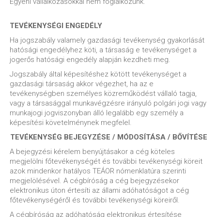
Egyéni vállalkozásokkal nem foglalkozunk.
TEVÉKENYSÉGI ENGEDÉLY
Ha jogszabály valamely gazdasági tevékenység gyakorlását
hatósági engedélyhez köti, a társaság e tevékenységet a
jogerős hatósági engedély alapján kezdheti meg.
Jogszabály által képesítéshez kötött tevékenységet a
gazdasági társaság akkor végezhet, ha az e
tevékenységben személyes közreműködést vállaló tagja,
vagy a társasággal munkavégzésre irányuló polgári jogi vagy
munkajogi jogviszonyban álló legalább egy személy a
képesítési követelménynek megfelel.
TEVÉKENYSÉG BEJEGYZÉSE / MÓDOSÍTÁSA / BŐVÍTÉSE
A bejegyzési kérelem benyújtásakor a cég köteles
megjelölni főtevékenységét és további tevékenységi köreit
azok mindenkor hatályos TEÁOR nómenklatúra szerinti
megjelölésével. A cégbíróság a cég bejegyzésekor
elektronikus úton értesíti az állami adóhatóságot a cég
főtevékenységéről és további tevékenységi köreiről.
A cégbíróság az adóhatóság elektronikus értesítése