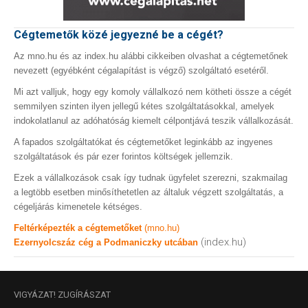
Cégtemetők közé jegyezné be a cégét?
Az mno.hu és az index.hu alábbi cikkeiben olvashat a cégtemetőnek
nevezett (egyébként cégalapítást is végző) szolgáltató esetéről.
Mi azt valljuk, hogy egy komoly vállalkozó nem kötheti össze a cégét
semmilyen szinten ilyen jellegű kétes szolgáltatásokkal, amelyek
indokolatlanul az adóhatóság kiemelt célpontjává teszik vállalkozását.
A fapados szolgáltatókat és cégtemetőket leginkább az ingyenes
szolgáltatások és pár ezer forintos költségek jellemzik.
Ezek a vállalkozások csak így tudnak ügyfelet szerezni, szakmailag
a legtöbb esetben minősíthetetlen az általuk végzett szolgáltatás, a
cégeljárás kimenetele kétséges.
Feltérképezték a cégtemetőket
(mno.hu)
(index.hu)
Ezernyolcszáz cég a Podmaniczky utcában
VIGYÁZAT!
ZUGÍRÁSZAT