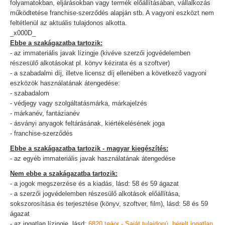
folyamatokban, eljárásokban vagy termék előállításában, vállalkozás
működtetése franchise-szerződés alapján stb. A vagyoni eszközt nem
feltétlenül az aktuális tulajdonos alkotta.
_x000D_
Ebbe a szakágazatba tartozik:
- az immateriális javak lízingje (kivéve szerzői jogvédelemben
részesülő alkotásokat pl. könyv kézirata és a szoftver)
- a szabadalmi díj, illetve licensz díj ellenében a következő vagyoni
eszközök használatának átengedése:
- szabadalom
- védjegy vagy szolgáltatásmárka, márkajelzés
- márkanév, fantázianév
- ásványi anyagok feltárásának, kiértékelésének joga
- franchise-szerződés
Ebbe a szakágazatba tartozik - magyar kiegészítés:
- az egyéb immateriális javak használatának átengedése
Nem ebbe a szakágazatba tartozik:
- a jogok megszerzése és a kiadás, lásd: 58 és 59 ágazat
- a szerzői jogvédelemben részesülő alkotások előállítása,
sokszorosítása és terjesztése (könyv, szoftver, film), lásd: 58 és 59
ágazat
- az ingatlan lízingje, lásd:
6820 teáor - Saját tulajdonú, bérelt ingatlan