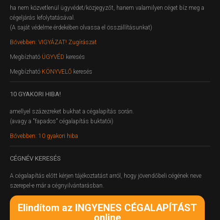
ha nem közvetlenül ügyvédet/közjegyzőt, hanem valamilyen céget bíz meg a
cégeljárás lefolytatásával.
(A saját védelme érdekében olvassa el összállításunkat)
Bővebben: VIGYÁZAT! Zugírászat
Megbízható
ÜGYVÉD
keresés
Megbízható
KÖNYVELŐ
keresés
10
GYAKORI HIBA!
amellyel százezreket bukhat a cégalapítás során.
(avagy a "fapados" cégalapítás buktatói)
Bővebben: 10 gyakori hiba
CÉGNÉV
KERESÉS
A cégalapítás előtt kérjen tájékoztatást arról, hogy jövendőbeli cégének neve
szerepel-e már a cégnyilvántarásban.
Elindítom az INGYENES CÉGALAPÍTÁST
online