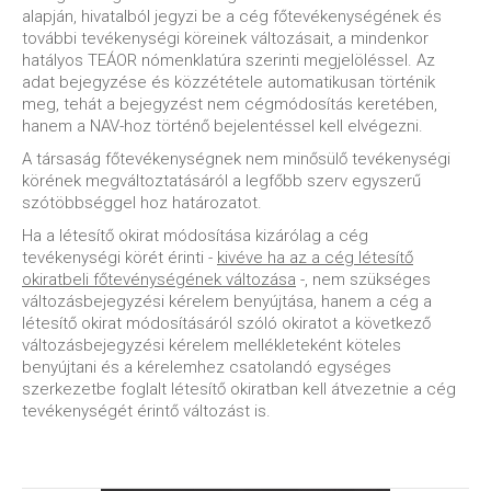
alapján, hivatalból jegyzi be a cég főtevékenységének és
további tevékenységi köreinek változásait, a mindenkor
hatályos TEÁOR nómenklatúra szerinti megjelöléssel. Az
adat bejegyzése és közzététele automatikusan történik
meg, tehát a bejegyzést nem cégmódosítás keretében,
hanem a NAV-hoz történő bejelentéssel kell elvégezni.
A társaság főtevékenységnek nem minősülő tevékenységi
körének megváltoztatásáról a legfőbb szerv egyszerű
szótöbbséggel hoz határozatot.
Ha a létesítő okirat módosítása kizárólag a cég
tevékenységi körét érinti -
kivéve ha az a cég létesítő
okiratbeli főtevénységének változása
-, nem szükséges
változásbejegyzési kérelem benyújtása, hanem a cég a
létesítő okirat módosításáról szóló okiratot a következő
változásbejegyzési kérelem mellékleteként köteles
benyújtani és a kérelemhez csatolandó egységes
szerkezetbe foglalt létesítő okiratban kell átvezetnie a cég
tevékenységét érintő változást is.