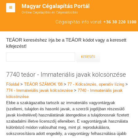
Magyar Cégalapítás Portál
Online Cégalapítás és Cégmódosítás
KFT ALAPÍTÁS
Cégalapítás info vonal:
+36 30 220 1100
BT ALAPÍTÁS
TEÁOR kereséshez írja be a TEÁOR kódot vagy a keresett
RT ALAPÍTÁS
kifejezést!
CÉGMÓDOSÍTÁS
ÁTALAKULÁS
7740 teáor - Immateriális javak kölcsönzése
TEÁOR SZÁMOK '08
Főoldal
>
TEÁOR SZÁMOK '08
>
77 - Kölcsönzés, operatív lízing
>
774 - Immateriális javak kölcsönzése
>
7740 - Immateriális javak
ENGEDÉLYKÖTELES
kölcsönzése
Ebbe a szakágazatba tartozik az immateriális vagyontárgyak
KAPCSOLAT
(szellemi, tulajdon és hasonló javak, a szerzői jogdíjban részesülő
javak kivételével) használatának átengedése a tulajdonosnak fizetett
IRODÁK
szabadalmi illetve licenszdíj ellenében. E vagyontárgyak használata
különböző módon valósulhat meg, mint pl. reprodukálásra,
sokszorosításra adott engedély, a vagyontárgy felhasználása újabb