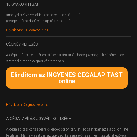
10
GYAKORI HIBA!
amellyel százezreket bukhat a cégalapítás során.
(avagy a "fapados" cégalapítás buktatói)
Bővebben: 10 gyakori hiba
CÉGNÉV
KERESÉS
A cégalapítás előtt kérjen tájékoztatást arról, hogy jövendőbeli cégének neve
szerepel-e már a cégnyilvántarásban.
Elindítom az INGYENES CÉGALAPÍTÁST
online
Bővebben: Cégnév keresés
A
CÉGALAPÍTÁS ÜGYVÉDI KÖLTSÉGE
A cégalapítás költségei felől érdeklődjön területi irodáinkban az alábbi on-line
felületen.
Némely esetben az ügyvédi kamara előírásai nem teszik lehetővé a