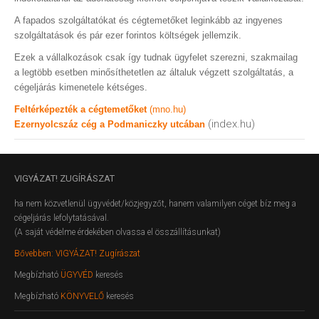
A fapados szolgáltatókat és cégtemetőket leginkább az ingyenes
szolgáltatások és pár ezer forintos költségek jellemzik.
Ezek a vállalkozások csak így tudnak ügyfelet szerezni, szakmailag
a legtöbb esetben minősíthetetlen az általuk végzett szolgáltatás, a
cégeljárás kimenetele kétséges.
Feltérképezték a cégtemetőket
(mno.hu)
(index.hu)
Ezernyolcszáz cég a Podmaniczky utcában
VIGYÁZAT!
ZUGÍRÁSZAT
ha nem közvetlenül ügyvédet/közjegyzőt, hanem valamilyen céget bíz meg a
cégeljárás lefolytatásával.
(A saját védelme érdekében olvassa el összállításunkat)
Bővebben: VIGYÁZAT! Zugírászat
Megbízható
ÜGYVÉD
keresés
Megbízható
KÖNYVELŐ
keresés