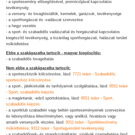
- a sportesemény elősegítésével, promóciójával kapcsolatos
tevékenység
- a verseny- és lovaglóistállók, kennelek, garázsok, tevékenysége
- a sporthorgászat és -vadászat szervezése
- a hegyi vezetés
- a sport- és szabadidős vadászattal és horgászattal kapcsolatos
kiegészítő tevékenység, a kizárólag sporthorgászati, halászati terület
működtetése
Ebbe a szakágazatba tartozik - magyar kiegészítés:
- a szabadidős lovagoltatás
Nem ebbe a szakágazatba tartozik:
- a sporteszközök kölcsönzése, lásd:
7721 teáor - Szabadidős,
sporteszköz kölcsönzése
- a sport-, játékiskolák és tanfolyamok szolgáltatása, lásd:
8551 teáor
- Sport, szabadidős képzés
- a magántanár, -edző sportoktatása, lásd:
8551 teáor - Sport,
szabadidős képzés
- a sportklub szabadtéri vagy beltéri sporteseményeinek szervezése
és lebonyolítása létesítményben, vagy anélkül, hivatásos vagy
amatőr versenyzők részére, lásd:
9311 teáor - Sportlétesítmény
működtetése
,
9312 teáor - Sportegyesületi tevékenység
- a szabadidőpark- és strandszolgáltatás, sípályák üzemeltetése lásd: