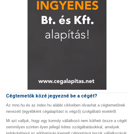
Cégtemetők közé jegyezné be a cégét?
Az mno.hu és az index.hu alábbi cikkeiben olvashat a cégtemetőnek
nevezett (egyébként cégalapítást is végző) szolgáltató esetéről.
Mi azt valljuk, hogy egy komoly vállalkozó nem kötheti össze a cégét
semmilyen szinten ilyen jellegű kétes szolgáltatásokkal, amelyek
indokolatlanul az adóhatóság kiemelt célpontjává teszik vállalkozását.