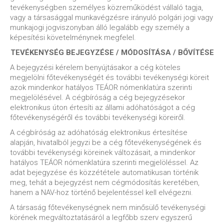
tevékenységben személyes közreműködést vállaló tagja,
vagy a társasággal munkavégzésre irányuló polgári jogi vagy
munkajogi jogviszonyban álló legalább egy személy a
képesítési követelménynek megfelel.
TEVÉKENYSÉG BEJEGYZÉSE / MÓDOSÍTÁSA / BŐVÍTÉSE
A bejegyzési kérelem benyújtásakor a cég köteles
megjelölni főtevékenységét és további tevékenységi köreit
azok mindenkor hatályos TEÁOR nómenklatúra szerinti
megjelölésével. A cégbíróság a cég bejegyzésekor
elektronikus úton értesíti az állami adóhatóságot a cég
főtevékenységéről és további tevékenységi köreiről.
A cégbíróság az adóhatóság elektronikus értesítése
alapján, hivatalból jegyzi be a cég főtevékenységének és
további tevékenységi köreinek változásait, a mindenkor
hatályos TEÁOR nómenklatúra szerinti megjelöléssel. Az
adat bejegyzése és közzététele automatikusan történik
meg, tehát a bejegyzést nem cégmódosítás keretében,
hanem a NAV-hoz történő bejelentéssel kell elvégezni.
A társaság főtevékenységnek nem minősülő tevékenységi
körének megváltoztatásáról a legfőbb szerv egyszerű