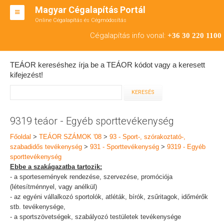
Magyar Cégalapítás Portál
Online Cégalapítás és Cégmódosítás
KFT ALAPÍTÁS
Cégalapítás info vonal:
+36 30 220 1100
BT ALAPÍTÁS
TEÁOR kereséshez írja be a TEÁOR kódot vagy a keresett
RT ALAPÍTÁS
kifejezést!
CÉGMÓDOSÍTÁS
ÁTALAKULÁS
9319 teáor - Egyéb sporttevékenység
TEÁOR SZÁMOK '08
Főoldal
>
TEÁOR SZÁMOK '08
>
93 - Sport-, szórakoztató-,
szabadidős tevékenység
>
931 - Sporttevékenység
>
9319 - Egyéb
ENGEDÉLYKÖTELES
sporttevékenység
Ebbe a szakágazatba tartozik:
KAPCSOLAT
- a sportesemények rendezése, szervezése, promóciója
(létesítménnyel, vagy anélkül)
IRODÁK
- az egyéni vállalkozó sportolók, atléták, bírók, zsűritagok, időmérők
stb. tevékenysége,
- a sportszövetségek, szabályozó testületek tevékenysége