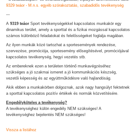
9329 teáor - M.n.s. egyéb szórakoztatás, szabadidős tevékenység
---
A
9319 teáor
Sport tevékenységekkel kapcsolatos munkakör egy
dinamikus terület, amely a sporttal és a fizikai mozgással kapcsolatos
számos különböző feladatokat és felelősségeket foglalja magában.
Az ilyen munkák közé tartozhat a sportesemények rendezése,
szervezése, promóciója, sportesemény elősegítésével, promóciójával
kapcsolatos tevékenység, hegyi vezetés stb.
Az embereknek ezen a területen történő munkavégzéséhez
szükséges a jó szakmai ismeret a jó kommunikációs készség,
vezetői képesség és az együttműködésre való hajlandóság.
Akik ebben a munkakörben dolgoznak, azok nagy hangsúlyt fektetnek
a sporttal kapcsolatos pozitív értékek és normák közvetítésére.
Engedélyköteles a tevékenység?
A tevékenységhez külön engedély NEM szükséges! A
tevékenységhez bejelentés NEM szükséges!
Vissza a listához