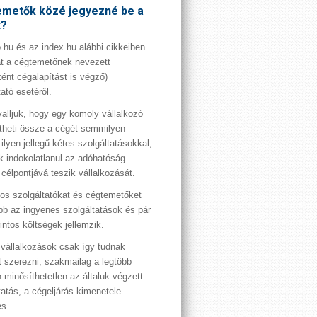
metők közé jegyezné be a
t?
hu és az index.hu alábbi cikkeiben
t a cégtemetőnek nevezett
ént cégalapítást is végző)
tató esetéről.
valljuk, hogy egy komoly vállalkozó
theti össze a cégét semmilyen
 ilyen jellegű kétes szolgáltatásokkal,
 indokolatlanul az adóhatóság
 célpontjává teszik vállalkozását.
os szolgáltatókat és cégtemetőket
bb az ingyenes szolgáltatások és pár
rintos költségek jellemzik.
vállalkozások csak így tudnak
t szerezni, szakmailag a legtöbb
 minősíthetetlen az általuk végzett
tatás, a cégeljárás kimenetele
es.