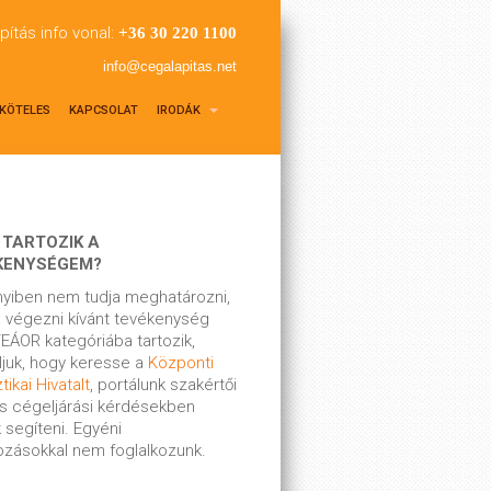
pítás info vonal:
+36 30 220 1100
info@cegalapitas.net
KÖTELES
KAPCSOLAT
IRODÁK
 TARTOZIK A
KENYSÉGEM?
yiben nem tudja meghatározni,
 végezni kívánt tevékenység
EÁOR kategóriába tartozik,
ljuk, hogy keresse a
Központi
tikai Hivatalt
, portálunk szakértői
s cégeljárási kérdésekben
 segíteni. Egyéni
kozásokkal nem foglalkozunk.