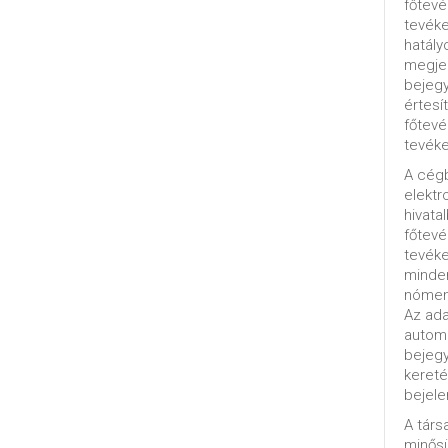
főtevé
tevéke
hatály
megjel
bejegy
értesí
főtevé
tevéke
A cég
elektr
hivata
főtev
tevéke
minde
nómenk
Az ada
automa
bejeg
kereté
bejele
A tár
minősü