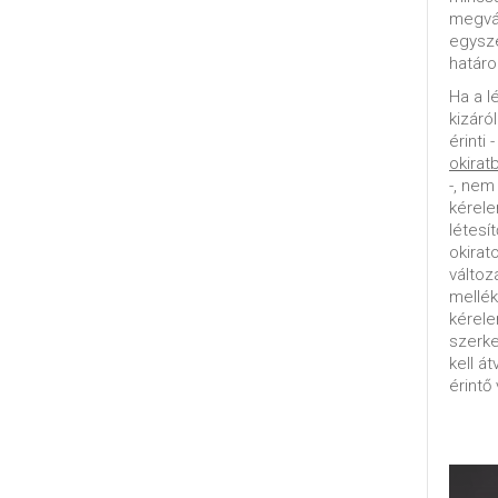
megvál
egysz
határo
Ha a l
kizáró
érinti 
okirat
-, nem
kérele
létesí
okirat
változ
mellék
kérel
szerke
kell á
érintő 