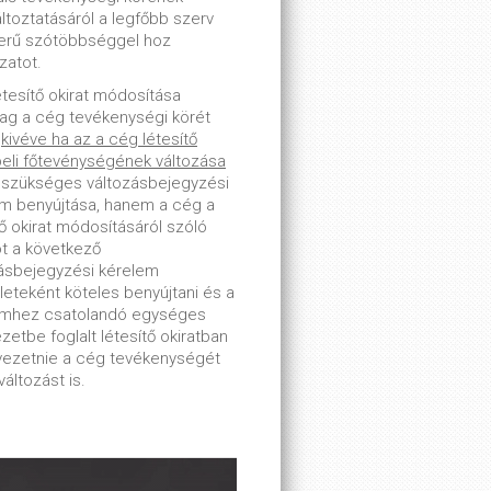
toztatásáról a legfőbb szerv
erű szótöbbséggel hoz
zatot.
étesítő okirat módosítása
lag a cég tevékenységi körét
-
kivéve ha az a cég létesítő
beli főtevénységének változása
 szükséges változásbejegyzési
m benyújtása, hanem a cég a
tő okirat módosításáról szóló
ot a következő
ásbejegyzési kérelem
leteként köteles benyújtani és a
emhez csatolandó egységes
zetbe foglalt létesítő okiratban
tvezetnie a cég tevékenységét
változást is.