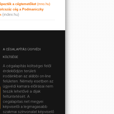
képezték a cégtemetőket
(mno.hu)
olcszáz cég a Podmaniczky
(index.hu)
n
A
CÉGALAPÍTÁS ÜGYVÉDI
KÖLTSÉGE
A cégalapítás költségei felől
érdeklődjön területi
irodáinkban az alábbi on-line
felületen.
Némely esetben az
ügyvédi kamara előírásai nem
teszik lehetővé a díjak
feltüntetését. A
cegalapitas.net megyei
képviselői a legmagasabb
szakmai színvonalat képviselő