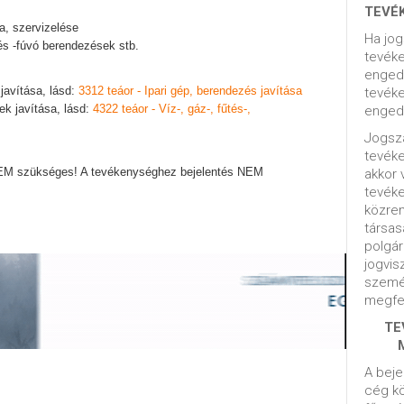
TEVÉ
sa, szervizelése
Ha jog
és -fúvó berendezések stb.
tevéke
engedé
javítása, lásd:
3312 teáor - Ipari gép, berendezés javítása
tevéke
ek javítása, lásd:
4322 teáor - Víz-, gáz-, fűtés-,
engedé
Jogsza
tevék
EM szükséges! A tevékenységhez bejelentés NEM
akkor 
tevék
közrem
társas
polgár
jogvis
szemé
megfel
TE
A beje
cég kö