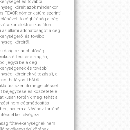
kenységét és további
nységi köreit azok mindenkor
os TEÁOR nómenklatúra szerinti
ölésével. A cégbíróság a cég
zésekor elektronikus úton
ti az állami adóhatóságot a cég
kenységéről és további
nységi köreiről.
bíróság az adóhatóság
onikus értesítése alapján,
lból jegyzi be a cég
ékenységének és további
nységi köreinek változásait, a
nkor hatályos TEÁOR
latúra szerinti megjelöléssel.
t bejegyzése és közzététele
tikusan történik meg, tehát a
yzést nem cégmódosítás
ben, hanem a NAV-hoz történő
ntéssel kell elvégezni.
saság főtevékenységnek nem
lő tevékenységi körének