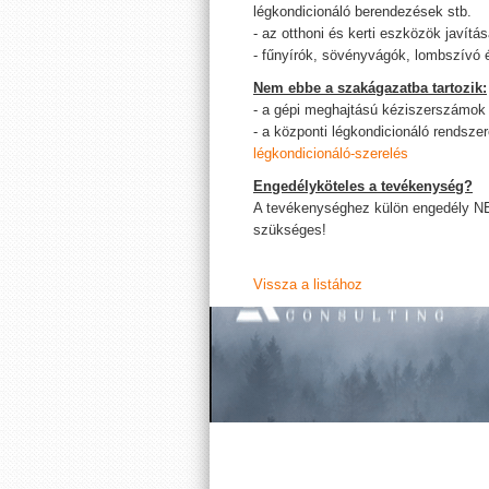
légkondicionáló berendezések stb.
- az otthoni és kerti eszközök javítá
- fűnyírók, sövényvágók, lombszívó 
Nem ebbe a szakágazatba tartozik:
- a gépi meghajtású kéziszerszámok 
- a központi légkondicionáló rendszer
légkondicionáló-szerelés
Engedélyköteles a tevékenység?
A tevékenységhez külön engedély N
szükséges!
Vissza a listához