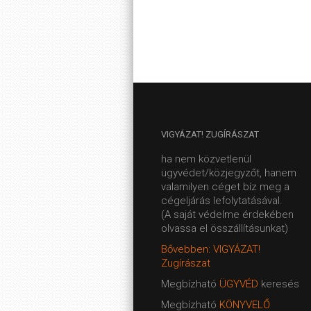
VIGYÁZAT!
ZUGÍRÁSZAT
ha nem közvetlenül
ügyvédet/közjegyzőt, hanem
valamilyen céget bíz meg a
cégeljárás lefolytatásával.
(A saját védelme érdekében
olvassa el összállításunkat)
Bővebben: VIGYÁZAT!
Zugírászat
Megbízható
ÜGYVÉD
keresés
Megbízható
KÖNYVELŐ