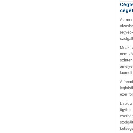
Cégte
cégé
Az mno.
olvasha
(egyébk
szolgál
Mi azt 
nem kö
szinten
amelyek
kiemelt
A fapad
leginká
ezer fo
Ezek a 
ügyfele
esetben
szolgál
kétség