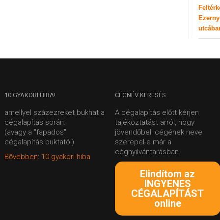
Feltér
Ezerny
utcába
10
GYAKORI HIBA!
CÉGNÉV
KERESÉS
amellyel százezreket bukhat a
A cégalapítás előtt kérjen
cégalapítás során.
tájékoztatást arról, hogy
(avagy a "fapados"
jövendőbeli cégének neve
cégalapítás buktatói)
szerepel-e már a
cégnyilvántarásban.
Bővebben: 10 gyakori hiba
Elindítom az
INGYENES
CÉGALAPÍTÁST
online