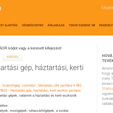
Cégala
l
RT ALAPÍTÁS
CÉGMÓDOSÍTÁS
ÁTALAKULÁS
TEÁOR SZÁMOK '08
ENGEDÉLY
OR kódot vagy a keresett kifejezést!
HOVÁ
TEVÉ
rtási gép, háztartási, kerti
Amenn
hogy a
mely T
javaso
 - Számítógép, személyi-, háztartási cikk javítása
>
952 -
Statisz
>
9522 - Háztartási gép, háztartási, kerti eszköz javítása
ugyani
rtási gépek, valamint a háztartási és kerti eszközök
tudnak
vállal
zelése
helyek, mosógépek, ruhaszárítógépek, a szobai