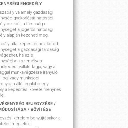
KENYSÉGI ENGEDÉLY
szabály valamely gazdasági
nység gyakorlását hatósági
lyhez köti, a társaság e
nységet a jogerős hatósági
ly alapján kezdheti meg.
bály által képesítéshez kötött
enységet a gazdasági társaság
végezhet, ha az e
enységben személyes
űködést vállaló tagja, vagy a
ággal munkavégzésre irányuló
i jogi vagy munkajogi
zonyban álló legalább egy
ly a képesítési követelménynek
el.
VÉKENYSÉG BEJEGYZÉSE /
MÓDOSÍTÁSA / BŐVÍTÉSE
gyzési kérelem benyújtásakor a
teles megjelölni