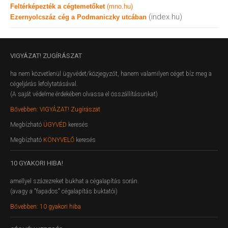
Feltérképezték a cégtemetőket
(mno.hu)
(index.hu)
Ezernyolcszáz cég a Podmaniczky utcában
VIGYÁZAT!
ZUGÍRÁSZAT
ha nem közvetlenül ügyvédet/közjegyzőt, hanem valamilyen céget bíz meg a
cégeljárás lefolytatásával.
(A saját védelme érdekében olvassa el összállításunkat)
Bővebben: VIGYÁZAT! Zugírászat
Megbízható
ÜGYVÉD
keresés
Megbízható
KÖNYVELŐ
keresés
10
GYAKORI HIBA!
amellyel százezreket bukhat a cégalapítás során.
(avagy a "fapados" cégalapítás buktatói)
Bővebben: 10 gyakori hiba