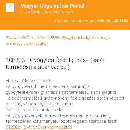
Magyar Cégalapítás Portál
Online Cégalapítás és Cégmódosítás
KFT ALAPÍTÁS
Cégalapítás info vonal:
+36 30 220 1100
BT ALAPÍTÁS
Főoldal
>
ÖVTJ kereső
>
108303 - Gyógytea feldolgozása (saját
RT ALAPÍTÁS
termelésű alapanyagból)
CÉGMÓDOSÍTÁS
108303 - Gyógytea feldolgozása (saját
ÁTALAKULÁS
termelésű alapanyagból)
TEÁOR SZÁMOK '08
Ebbe a tételbe tartozik:
- a gyógytea (pl. menta, verbéna, kamilla), a
ENGEDÉLYKÖTELES
gyógyteakeverék gyártása saját termelésű alapanyagból
- a saját termelésű gyógynövény feldolgozása során végzett
KAPCSOLAT
szárítás, válogatás, tisztítás, vágás
Nem ebbe a tételbe tartozik:
IRODÁK
- a gyógynövények természtése és nem elkülönülten,
természetes körülmények között végzett szárítása, lásd:
012802 - Gyógynövénytermesztés