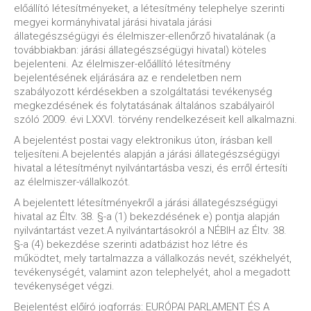
előállító létesítményeket, a létesítmény telephelye szerinti
megyei kormányhivatal járási hivatala járási
állategészségügyi és élelmiszer-ellenőrző hivatalának (a
továbbiakban: járási állategészségügyi hivatal) köteles
bejelenteni. Az élelmiszer-előállító létesítmény
bejelentésének eljárására az e rendeletben nem
szabályozott kérdésekben a szolgáltatási tevékenység
megkezdésének és folytatásának általános szabályairól
szóló 2009. évi LXXVI. törvény rendelkezéseit kell alkalmazni.
A bejelentést postai vagy elektronikus úton, írásban kell
teljesíteni.A bejelentés alapján a járási állategészségügyi
hivatal a létesítményt nyilvántartásba veszi, és erről értesíti
az élelmiszer-vállalkozót.
A bejelentett létesítményekről a járási állategészségügyi
hivatal az Éltv. 38. §-a (1) bekezdésének e) pontja alapján
nyilvántartást vezet.A nyilvántartásokról a NÉBIH az Éltv. 38.
§-a (4) bekezdése szerinti adatbázist hoz létre és
működtet, mely tartalmazza a vállalkozás nevét, székhelyét,
tevékenységét, valamint azon telephelyét, ahol a megadott
tevékenységet végzi.
Bejelentést előíró jogforrás: EURÓPAI PARLAMENT ÉS A