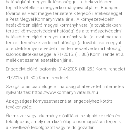
hatóságként megyei illetékességgel - e bekezdésben
foglalt kivétellel - a megyei kormányhivatal jár el. Budapest
főváros és Pest megye területére kiterjedő illetékességgel
a Pest Megyei Kormányhivatal ár el. A környezetvédelmi
hatáskörben eljáró megyei kormányhivatal (a továbbiakban:
területi környezetvédelmi hatóság) és a természetvédelmi
hatáskörben eljáró megyei kormányhivatal (a továbbiakban:
területi természetvédelmi hatóság), (a továbbiakban együtt:
a területi környezetvédelmi és természetvédelmi hatóság)
különös illetékességgel a 71/2015. (III. 30.) Korm. rendelet 3.
melléklet szerinti esetekben jár el.
Engedélyt előíró jogforrás: 314/2005. (XII. 25.) Korm. rendelet
71/2015. (III. 30.) Korm. rendelet
Szolgáltatás piacfelügeleti hatóság által vezetett internetes
nyilvántartás: https://www.kormanyhivatal.hu/hu
Az egységes környezethasználati engedélyhez kötött
tevékenység:
Élelmiszer vagy takarmány előállítását szolgáló kezelés és
feldolgozás, amely nem kizárólag a csomagolásra terjed ki,
a következő feldolgozott vagy feldolgozatlan