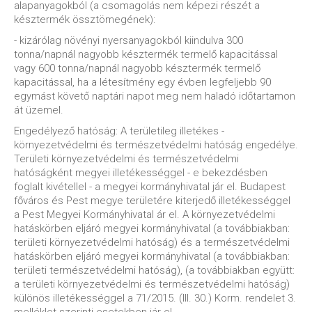
alapanyagokból (a csomagolás nem képezi részét a
késztermék össztömegének):
- kizárólag növényi nyersanyagokból kiindulva 300
tonna/napnál nagyobb késztermék termelő kapacitással
vagy 600 tonna/napnál nagyobb késztermék termelő
kapacitással, ha a létesítmény egy évben legfeljebb 90
egymást követő naptári napot meg nem haladó időtartamon
át üzemel.
Engedélyező hatóság: A területileg illetékes -
környezetvédelmi és természetvédelmi hatóság engedélye.
Területi környezetvédelmi és természetvédelmi
hatóságként megyei illetékességgel - e bekezdésben
foglalt kivétellel - a megyei kormányhivatal jár el. Budapest
főváros és Pest megye területére kiterjedő illetékességgel
a Pest Megyei Kormányhivatal ár el. A környezetvédelmi
hatáskörben eljáró megyei kormányhivatal (a továbbiakban:
területi környezetvédelmi hatóság) és a természetvédelmi
hatáskörben eljáró megyei kormányhivatal (a továbbiakban:
területi természetvédelmi hatóság), (a továbbiakban együtt:
a területi környezetvédelmi és természetvédelmi hatóság)
különös illetékességgel a 71/2015. (III. 30.) Korm. rendelet 3.