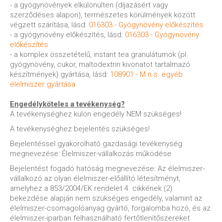
- a gyógynövények elkülönülten (díjazásért vagy
szerződéses alapon), természetes körülmények között
végzett szárítása, lásd:
016303 - Gyógynövény előkészítés
- a gyógynövény előkészítés, lásd:
016303 - Gyógynövény
előkészítés
- a komplex összetételű, instant tea granulátumok (pl.
gyógynövény, cukor, maltodextrin kivonatot tartalmazó
készítmények) gyártása, lásd:
108901 - M.n.s. egyéb
élelmiszer gyártása
Engedélyköteles a tevékenység?
A tevékenységhez külön engedély NEM szükséges!
A tevékenységhez bejelentés szükséges!
Bejelentéssel gyakorolható gazdasági tevékenység
megnevezése: Élelmiszer-vállalkozás működése
Bejelentést fogadó hatóság megnevezése: Az élelmiszer-
vállalkozó az olyan élelmiszer-előállító létesítményt,
amelyhez a 853/2004/EK rendelet 4. cikkének (2)
bekezdése alapján nem szükséges engedély, valamint az
élelmiszer-csomagolóanyag gyártó, forgalomba hozó, és az
élelmiszer-iparban felhasználható fertőtlenítőszereket