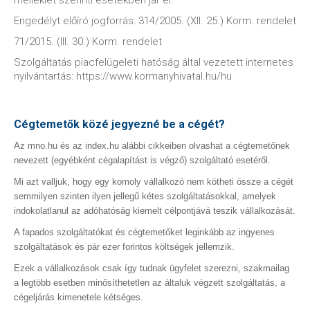
melléklet szerinti esetekben jár el.
Engedélyt előíró jogforrás: 314/2005. (XII. 25.) Korm. rendelet
71/2015. (III. 30.) Korm. rendelet
Szolgáltatás piacfelügeleti hatóság által vezetett internetes
nyilvántartás: https://www.kormanyhivatal.hu/hu
Cégtemetők közé jegyezné be a cégét?
Az mno.hu és az index.hu alábbi cikkeiben olvashat a cégtemetőnek
nevezett (egyébként cégalapítást is végző) szolgáltató esetéről.
Mi azt valljuk, hogy egy komoly vállalkozó nem kötheti össze a cégét
semmilyen szinten ilyen jellegű kétes szolgáltatásokkal, amelyek
indokolatlanul az adóhatóság kiemelt célpontjává teszik vállalkozását.
A fapados szolgáltatókat és cégtemetőket leginkább az ingyenes
szolgáltatások és pár ezer forintos költségek jellemzik.
Ezek a vállalkozások csak így tudnak ügyfelet szerezni, szakmailag
a legtöbb esetben minősíthetetlen az általuk végzett szolgáltatás, a
cégeljárás kimenetele kétséges.