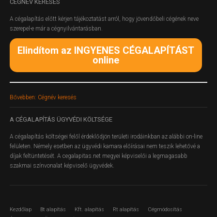
CÉGNÉV
KERESÉS
A cégalapítás előtt kérjen tájékoztatást arról, hogy jövendőbeli cégének neve
szerepel-e már a cégnyilvántarásban.
Elindítom az INGYENES CÉGALAPÍTÁST
online
Bővebben: Cégnév keresés
A
CÉGALAPÍTÁS ÜGYVÉDI KÖLTSÉGE
A cégalapítás költségei felől érdeklődjön területi irodáinkban az alábbi on-line
felületen.
Némely esetben az ügyvédi kamara előírásai nem teszik lehetővé a
díjak feltüntetését. A cegalapitas.net megyei képviselői a legmagasabb
szakmai színvonalat képviselő ügyvédek.
Kezdőlap
Bt alapítás
Kft. alapítás
Rt alapítás
Cégmódosítás