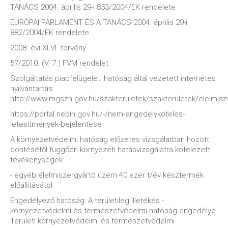
TANÁCS 2004. április 29-i 853/2004/EK rendelete
EURÓPAI PARLAMENT ÉS A TANÁCS 2004. április 29-i
882/2004/EK rendelete
2008. évi XLVI. törvény
57/2010. (V. 7.) FVM rendelet
Szolgáltatás piacfelügeleti hatóság által vezetett internetes
nyilvántartás:
http://www.mgszh.gov.hu/szakteruletek/szakteruletek/elelmis
https://portal.nebih.gov.hu/-/nem-engedelykoteles-
letesitmenyek-bejelentese
A környezetvédelmi hatóság előzetes vizsgálatban hozott
döntésétől függően környezeti hatásvizsgálatra kötelezett
tevékenységek:
- egyéb élelmiszergyártó üzem 40 ezer t/év késztermék
előállításától
Engedélyező hatóság: A területileg illetékes -
környezetvédelmi és természetvédelmi hatóság engedélye.
Területi környezetvédelmi és természetvédelmi