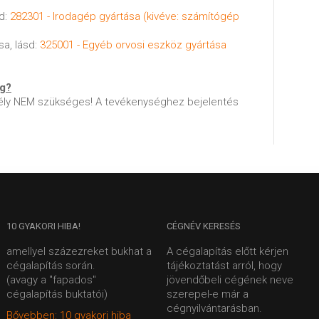
sd:
282301 - Irodagép gyártása (kivéve: számítógép
sa, lásd:
325001 - Egyéb orvosi eszköz gyártása
ég?
ly NEM szükséges! A tevékenységhez bejelentés
10
GYAKORI HIBA!
CÉGNÉV
KERESÉS
amellyel százezreket bukhat a
A cégalapítás előtt kérjen
cégalapítás során.
tájékoztatást arról, hogy
(avagy a "fapados"
jövendőbeli cégének neve
cégalapítás buktatói)
szerepel-e már a
cégnyilvántarásban.
Bővebben: 10 gyakori hiba