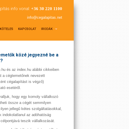
pítás info vonal:
+36 30 220 1100
info@cegalapitas.net
KÖTELES
KAPCSOLAT
IRODÁK
metők közé jegyezné be a
t?
hu és az index.hu alábbi cikkeiben
t a cégtemetőnek nevezett
ént cégalapítást is végző)
tató esetéről.
valljuk, hogy egy komoly vállalkozó
theti össze a cégét semmilyen
 ilyen jellegű kétes szolgáltatásokkal,
 indokolatlanul az adóhatóság
 célpontjává teszik vállalkozását.