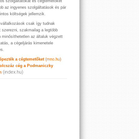
os szolgáltatókat és cégtemetőket
bb az ingyenes szolgáltatások és pár
rintos költségek jellemzik.
vállalkozások csak így tudnak
t szerezni, szakmailag a legtöbb
 minősíthetetlen az általuk végzett
tatás, a cégeljárás kimenetele
es.
képezték a cégtemetőket
(mno.hu)
olcszáz cég a Podmaniczky
(index.hu)
n