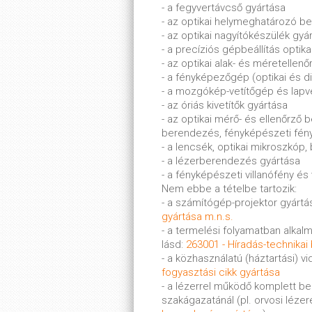
- a fegyvertávcső gyártása
- az optikai helymeghatározó b
- az optikai nagyítókészülék gyá
- a precíziós gépbeállítás opti
- az optikai alak- és méretellen
- a fényképezőgép (optikai és di
- a mozgókép-vetítőgép és lapve
- az óriás kivetítők gyártása
- az optikai mérő- és ellenőrző 
berendezés, fényképészeti fén
- a lencsék, optikai mikroszkóp,
- a lézerberendezés gyártása
- a fényképészeti villanófény é
Nem ebbe a tételbe tartozik:
- a számítógép-projektor gyártás
gyártása m.n.s.
- a termelési folyamatban alkal
lásd:
263001 - Híradás-technika
- a közhasználatú (háztartási) v
fogyasztási cikk gyártása
- a lézerrel működő komplett be
szakágazatánál (pl. orvosi léze