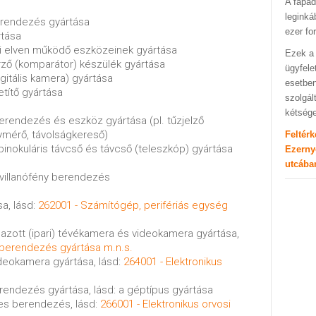
A fapad
leginká
erendezés gyártása
ezer fo
rtása
kai elven működő eszközeinek gyártása
Ezek a 
őrző (komparátor) készülék gyártása
ügyfele
gitális kamera) gyártása
esetben
títő gyártása
szolgál
kétség
berendezés és eszköz gyártása (pl. tűzjelző
ymérő, távolságkereső)
Feltér
 binokuláris távcső és távcső (teleszkóp) gyártása
Ezerny
utcába
s villanófény berendezés
a, lásd:
262001 - Számítógép, perifériás egység
mazott (ipari) tévékamera és videokamera gyártása,
i berendezés gyártása m.n.s.
ideokamera gyártása, lásd:
264001 - Elektronikus
rendezés gyártása, lásd: a géptípus gyártása
res berendezés, lásd:
266001 - Elektronikus orvosi