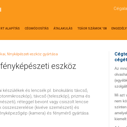
Cégala
l
RT ALAPÍTÁS
CÉGMÓDOSÍTÁS
ÁTALAKULÁS
TEÁOR SZÁMOK '08
ENGEDÉLY
Cégte
ikai, fényképészeti eszköz gyártása
cégé
, fényképészeti eszköz
Az mno.
olvasha
(egyébk
szolgál
ai készülékek és lencsék pl. binokuláris távcső,
Mi azt 
rotonmikroszkóp), távcső (teleszkóp), prizma és
nem kö
mészeti); réteggel bevont vagy csiszolt lencse
ék összeszerelése (kivéve szemészeti) és
szinten
fényképezőgép (kamera) és fénymérő gyártása.
amelyek
kiemelt