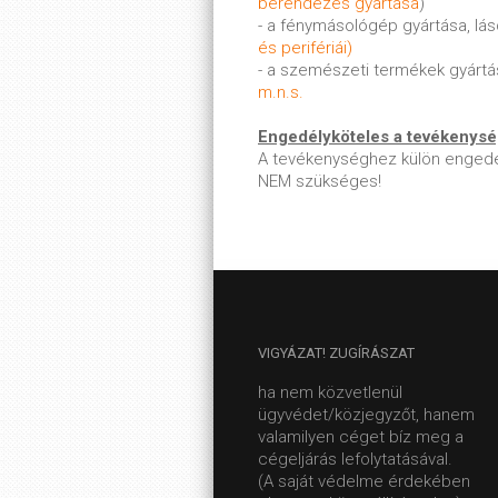
berendezés gyártása
)
- a fénymásológép gyártása, lá
és perifériái)
- a szemészeti termékek gyártá
m.n.s.
Engedélyköteles a tevékenys
A tevékenységhez külön engedé
NEM szükséges!
VIGYÁZAT!
ZUGÍRÁSZAT
ha nem közvetlenül
ügyvédet/közjegyzőt, hanem
valamilyen céget bíz meg a
cégeljárás lefolytatásával.
(A saját védelme érdekében