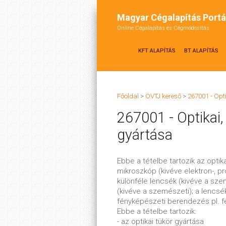
Magyar Cégalapítás Portá
Online Cégalapítás és Cégmódosítás
KFT ALAPÍTÁS
BT ALAPÍTÁS
Főoldal
>
ÖVTJ kereső
>
267001 - Opt
267001 - Optikai
gyártása
Ebbe a tételbe tartozik az optik
mikroszkóp (kivéve elektron-, p
különféle lencsék (kivéve a sze
(kivéve a szemészeti); a lencs
fényképészeti berendezés pl. 
Ebbe a tételbe tartozik:
- az optikai tükör gyártása