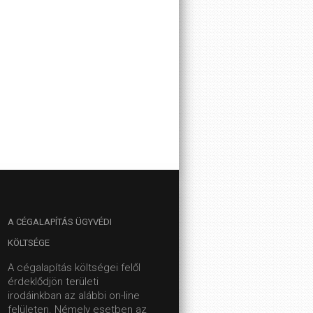
A
CÉGALAPÍTÁS ÜGYVÉDI
KÖLTSÉGE
A cégalapítás költségei felől
érdeklődjön területi
irodáinkban az alábbi on-line
felületen.
Némely esetben az