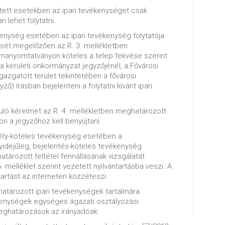
tett esetekben az ipari tevékenységet csak
 lehet folytatni.
kenység esetében az ipari tevékenység folytatója
sét megelőzően az R. 3. mellékletben
manyomtatványon köteles a telep fekvése szerint
a kerületi önkormányzat jegyzőjénél, a Fővárosi
gazgatott terület tekintetében a fővárosi
ző) írásban bejelenteni a folytatni kívánt ipari
uló kérelmet az R. 4. mellékletben meghatározott
 a jegyzőhöz kell benyújtani.
dély-köteles tevékenység esetében a
idejűleg, bejelentés-köteles tevékenység
ározott feltétel fennállásának vizsgálatát
. melléklet szerint vezetett nyilvántartásba veszi. A
tartást az interneten közzéteszi.
határozott ipari tevékenységek tartalmára
enységek egységes ágazati osztályozási
meghatározások az irányadóak.