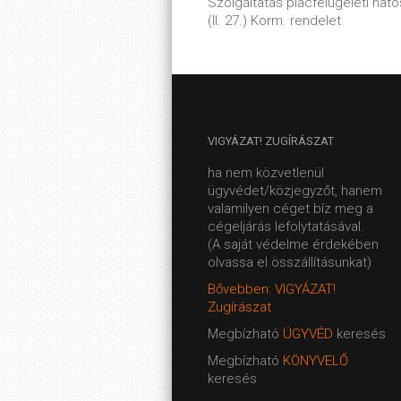
Szolgáltatás piacfelügeleti hatós
(II. 27.) Korm. rendelet
VIGYÁZAT!
ZUGÍRÁSZAT
ha nem közvetlenül
ügyvédet/közjegyzőt, hanem
valamilyen céget bíz meg a
cégeljárás lefolytatásával.
(A saját védelme érdekében
olvassa el összállításunkat)
Bővebben: VIGYÁZAT!
Zugírászat
Megbízható
ÜGYVÉD
keresés
Megbízható
KÖNYVELŐ
keresés