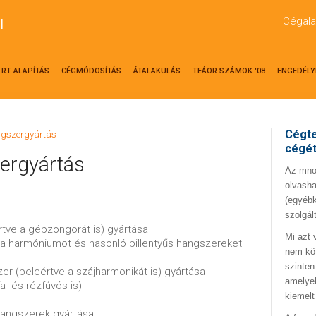
Cégala
l
RT ALAPÍTÁS
CÉGMÓDOSÍTÁS
ÁTALAKULÁS
TEÁOR SZÁMOK '08
ENGEDÉLY
Cégte
ngszergyártás
cégé
ergyártás
Az mno.
olvasha
(egyébk
szolgál
értve a gépzongorát is) gyártása
Mi azt 
e a harmóniumot és hasonló billentyűs hangszereket
nem kö
szinten
er (beleértve a szájharmonikát is) gyártása
amelyek
a- és rézfúvós is)
kiemelt
hangszerek gyártása