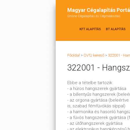
Magyar Cégalapítás Portá
Online Cégalapítás és Cégmódosítás
KFT ALAPÍTÁS
BT ALAPÍTÁS
Főoldal
>
ÖVTJ kereső
>
322001 - Ha
322001 - Hangsz
Ebbe a tételbe tartozik:
- a húros hangszerek gyártása
- a billentyűs hangszerek (bele
- az orgona gyártása (beleértv
is, szabad fémfúvókás síppal)
- a harmonika és hasonló hangsz
- a fúvós hangszerek gyártása (f
- az ütőhangszerek gyártása
- az elektronikus hangképzésű 