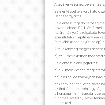
A tevékenységhez bejelentés s
Bejelentéssel gyakorolható ga
Hangszergyártás
Bejelentést fogadó hatóság meg
(továbbiakban: R.) 1. és 2. mell
határon átnyúló szolgáltató tevé
szerinti telken, építményben va
(a továbbiakban együtt: telep) a
A tevékenység megkezdésére ir
a) az 1. mellékletben meghatáro
Bejelentést előíró jogforrás:
b) a 2. mellékletben meghatároz
ba) a külön jogszabályban ipari 
bb) nem ipari területen akkor, 
az önálló rendeltetési egység 
6 hónapnál nem régebbi jogerős
tudomásulvétellel, illetve fenn
rendelkezik.