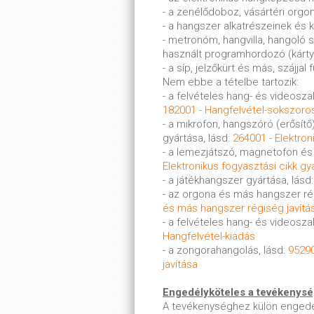
- a zenélődoboz, vásártéri orgon
- a hangszer alkatrészeinek és k
- metronóm, hangvilla, hangoló
használt programhordozó (kárty
- a síp, jelzőkürt és más, szájja
Nem ebbe a tételbe tartozik:
- a felvételes hang- és videosz
182001 - Hangfelvétel-sokszoro
- a mikrofon, hangszóró (erősítő
gyártása, lásd:
264001 - Elektron
- a lemezjátszó, magnetofon és
Elektronikus fogyasztási cikk gy
- a játékhangszer gyártása, lásd
- az orgona és más hangszer rég
és más hangszer régiség javítás
- a felvételes hang- és videosz
Hangfelvétel-kiadás
- a zongorahangolás, lásd:
95290
javítása
Engedélyköteles a tevékenys
A tevékenységhez külön enged