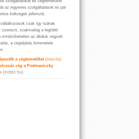
os szolgáltatókat és cégtemetőket
bb az ingyenes szolgáltatások és pár
rintos költségek jellemzik.
vállalkozások csak így tudnak
t szerezni, szakmailag a legtöbb
 minősíthetetlen az általuk végzett
tatás, a cégeljárás kimenetele
es.
képezték a cégtemetőket
(mno.hu)
olcszáz cég a Podmaniczky
(index.hu)
n