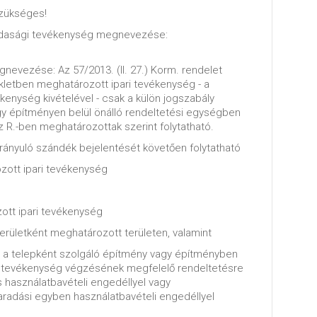
zükséges!
zdasági tevékenység megnevezése:
nevezése: Az 57/2013. (II. 27.) Korm. rendelet
ékletben meghatározott ipari tevékenység - a
kenység kivételével - csak a külön jogszabály
gy építményen belül önálló rendeltetési egységben
z R.-ben meghatározottak szerint folytatható.
ányuló szándék bejelentését követően folytatható
zott ipari tevékenység
ott ipari tevékenység
területként meghatározott területen, valamint
ha a telepként szolgáló építmény vagy építményben
a tevékenység végzésének megfelelő rendeltetésre
 használatbavételi engedéllyel vagy
maradási egyben használatbavételi engedéllyel