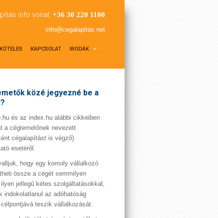
pítás info vonal:
+36 30 220 1100
info@cegalapitas.net
KÖTELES
KAPCSOLAT
IRODÁK
metők közé jegyezné be a
t?
hu és az index.hu alábbi cikkeiben
t a cégtemetőnek nevezett
ént cégalapítást is végző)
tató esetéről.
valljuk, hogy egy komoly vállalkozó
theti össze a cégét semmilyen
 ilyen jellegű kétes szolgáltatásokkal,
 indokolatlanul az adóhatóság
 célpontjává teszik vállalkozását.