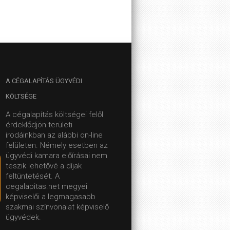
A
CÉGALAPÍTÁS ÜGYVÉDI
KÖLTSÉGE
A cégalapítás költségei felől
érdeklődjön területi
irodáinkban az alábbi on-line
felületen.
Némely esetben az
ügyvédi kamara előírásai nem
teszik lehetővé a díjak
feltüntetését. A
cegalapitas.net megyei
képviselői a legmagasabb
szakmai színvonalat képviselő
ügyvédek.