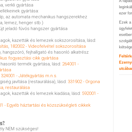
A fapad
a, verkli gyártása
leginká
ellékeinek gyártása:
ezer fo
 síp, az automata mechanikus hangszerekhez
a, lemez, henger stb.)
Ezek a 
l fújt jeladó fúvós hangszer gyártása
ügyfele
esetben
alagok, kazetták és lemezek sokszorosítása, lásd:
szolgál
sítás
,
182002 - Videofelvétel sokszorosítása
kétség
), hangszóró, fejhallgató és hasonló alkatrész
Feltér
ikus fogyasztási cikk gyártása
Ezerny
 hasonló termék gyártása, lásd:
264001 -
utcába
ártása
:
324001 - Játékgyártás m.n.s.
iség javítása (restaurálása), lásd:
331902 - Orgona
a, restaurálása
alagok, kazetták és lemezek kiadása, lásd:
592001 -
1 - Egyéb háztartási és közszükségleti cikkek
ég?
ély NEM szükséges!