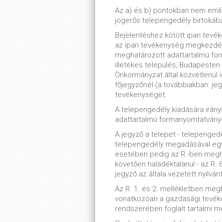
Az a) és b) pontokban nem emlí
jogerős telepengedély birtokában
Bejelentéshez kötött ipari tevé
az ipari tevékenység megkezdé
meghatározott adattartalmú for
illetékes település, Budapesten 
Önkormányzat által közvetlenül i
főjegyzőnél (a továbbiakban: jegy
tevékenységet.
A telepengedély kiadására irány
adattartalmú formanyomtatványon
A jegyző a telepet - telepenge
telepengedély megadásával egy
esetében pedig az R.-ben meghat
követően haladéktalanul - az R. 6
jegyző az általa vezetett nyilván
Az R. 1. és 2. mellékletben meg
vonatkozóan a gazdasági tevék
rendszerében foglalt tartalmi 