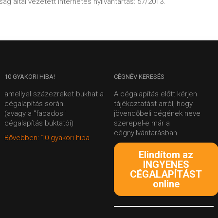
ág által vezetett internetes nyilvántartás: 57/2013.
10
GYAKORI HIBA!
CÉGNÉV
KERESÉS
amellyel százezreket bukhat a
A cégalapítás előtt kérjen
cégalapítás során.
tájékoztatást arról, hogy
(avagy a "fapados"
jövendőbeli cégének neve
cégalapítás buktatói)
szerepel-e már a
cégnyilvántarásban.
Bővebben: 10 gyakori hiba
Elindítom az
INGYENES
CÉGALAPÍTÁST
online