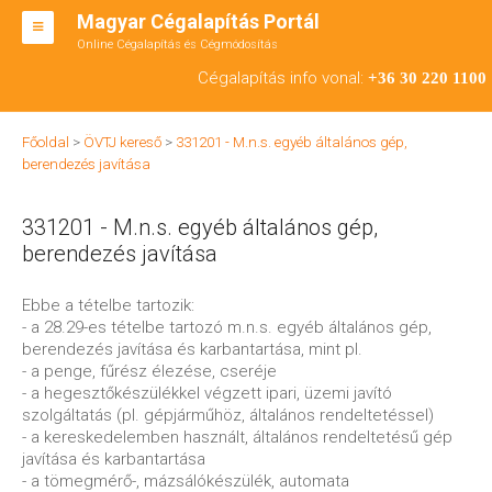
Magyar Cégalapítás Portál
Online Cégalapítás és Cégmódosítás
KFT ALAPÍTÁS
Cégalapítás info vonal:
+36 30 220 1100
BT ALAPÍTÁS
Főoldal
>
ÖVTJ kereső
>
331201 - M.n.s. egyéb általános gép,
RT ALAPÍTÁS
berendezés javítása
CÉGMÓDOSÍTÁS
331201 - M.n.s. egyéb általános gép,
ÁTALAKULÁS
berendezés javítása
TEÁOR SZÁMOK '08
Ebbe a tételbe tartozik:
- a 28.29-es tételbe tartozó m.n.s. egyéb általános gép,
ENGEDÉLYKÖTELES
berendezés javítása és karbantartása, mint pl.
- a penge, fűrész élezése, cseréje
KAPCSOLAT
- a hegesztőkészülékkel végzett ipari, üzemi javító
szolgáltatás (pl. gépjárműhöz, általános rendeltetéssel)
IRODÁK
- a kereskedelemben használt, általános rendeltetésű gép
javítása és karbantartása
- a tömegmérő-, mázsálókészülék, automata