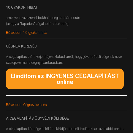
10
GYAKORI HIBA!
amellyel százezreket bukhat a cégalapítás során.
(avagy a "fapados" cégalapítás buktatói)
Bővebben: 10 gyakori hiba
CÉGNÉV
KERESÉS
A cégalapítás előtt kérjen tájékoztatást arról, hogy jövendőbeli cégének neve
szerepel-e már a cégnyilvántarásban.
Elindítom az INGYENES CÉGALAPÍTÁST
online
Bővebben: Cégnév keresés
A
CÉGALAPÍTÁS ÜGYVÉDI KÖLTSÉGE
A cégalapítás költségei felől érdeklődjön területi irodáinkban az alábbi on-line