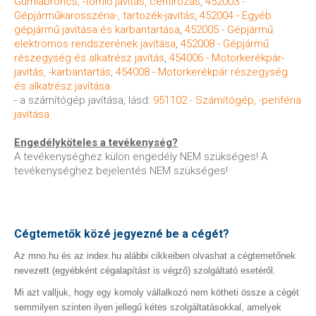
Gumiabroncs, -tömlő javítás, centírozás
,
452003 -
Gépjárműkarosszéria-, tartozék-javítás
,
452004 - Egyéb
gépjármű javítása és karbantartása
,
452005 - Gépjármű
elektromos rendszerének javítása
,
452008 - Gépjármű
részegység és alkatrész javítás
,
454006 - Motorkerékpár-
javítás, -karbantartás
,
454008 - Motorkerékpár részegység
és alkatrész javítása
- a számítógép javítása, lásd:
951102 - Számítógép, -periféria
javítása
Engedélyköteles a tevékenység?
A tevékenységhez külön engedély NEM szükséges! A
tevékenységhez bejelentés NEM szükséges!
Cégtemetők közé jegyezné be a cégét?
Az mno.hu és az index.hu alábbi cikkeiben olvashat a cégtemetőnek
nevezett (egyébként cégalapítást is végző) szolgáltató esetéről.
Mi azt valljuk, hogy egy komoly vállalkozó nem kötheti össze a cégét
semmilyen szinten ilyen jellegű kétes szolgáltatásokkal, amelyek