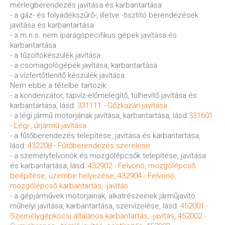
mérlegberendezés javítása és karbantartása
- a gáz- és folyadékszűrő-, illetve -tisztító berendezések
javítása és karbantartása
- a m.n.s. nem iparágspecifikus gépek javítása és
karbantartása
- a tűzoltókészülék javítása
- a csomagológépek javítása, karbantartása
- a vízfertőtlenítő készülék javítása
Nem ebbe a tételbe tartozik:
- a kondenzátor, tápvíz-előmelegítő, túlhevítő javítása és
karbantartása, lásd:
331111 - Gőzkazán javítása
- a légi jármű motorjának javítása, karbantartása, lásd
331601
- Légi-, űrjármű javítása
- a fűtőberendezés telepítése, javítása és karbantartása,
lásd:
432208 - Fűtőberendezés szerelése
- a személyfelvonók és mozgólépcsők telepítése, javítása
és karbantartása, lásd:
432902 - Felvonó, mozgólépcső
beépítése, üzembe helyezése
,
432904 - Felvonó,
mozgólépcső karbantartás, -javítás
- a gépjárművek motorjainak, alkatrészeinek járműjavító
műhelyi javítása, karbantartása, szervízelése, lásd:
452001 -
Személygépkocsi általános karbantartás, -javítás
,
452002 -