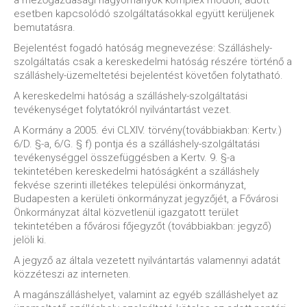
a mezőgazdasági hagyományok komplex módon, adott
esetben kapcsolódó szolgáltatásokkal együtt kerüljenek
bemutatásra.
Bejelentést fogadó hatóság megnevezése: Szálláshely-
szolgáltatás csak a kereskedelmi hatóság részére történő a
szálláshely-üzemeltetési bejelentést követően folytatható.
A kereskedelmi hatóság a szálláshely-szolgáltatási
tevékenységet folytatókról nyilvántartást vezet.
A Kormány a 2005. évi CLXIV. törvény(továbbiakban: Kertv.)
6/D. §-a, 6/G. § f) pontja és a szálláshely-szolgáltatási
tevékenységgel összefüggésben a Kertv. 9. §-a
tekintetében kereskedelmi hatóságként a szálláshely
fekvése szerinti illetékes települési önkormányzat,
Budapesten a kerületi önkormányzat jegyzőjét, a Fővárosi
Önkormányzat által közvetlenül igazgatott terület
tekintetében a fővárosi főjegyzőt (továbbiakban: jegyző)
jelöli ki.
A jegyző az általa vezetett nyilvántartás valamennyi adatát
közzéteszi az interneten.
A magánszálláshelyet, valamint az egyéb szálláshelyet az