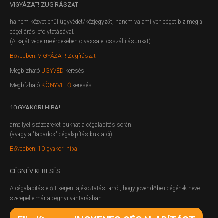
VIGYÁZAT!
ZUGÍRÁSZAT
ha nem közvetlenül ügyvédet/közjegyzőt, hanem valamilyen céget bíz meg a
cégeljárás lefolytatásával.
(A saját védelme érdekében olvassa el összállításunkat)
Bővebben: VIGYÁZAT! Zugírászat
Megbízható
ÜGYVÉD
keresés
Megbízható
KÖNYVELŐ
keresés
10
GYAKORI HIBA!
amellyel százezreket bukhat a cégalapítás során.
(avagy a "fapados" cégalapítás buktatói)
Bővebben: 10 gyakori hiba
CÉGNÉV
KERESÉS
A cégalapítás előtt kérjen tájékoztatást arról, hogy jövendőbeli cégének neve
szerepel-e már a cégnyilvántarásban.