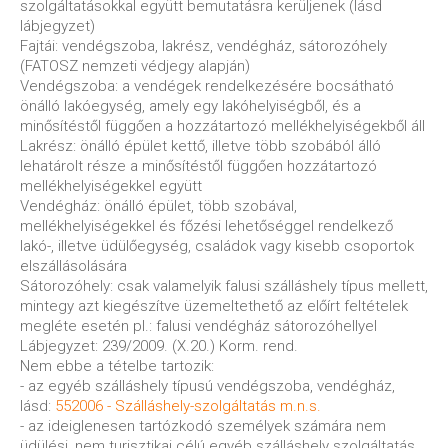
szolgáltatásokkal együtt bemutatásra kerüljenek (lásd
lábjegyzet)
Fajtái: vendégszoba, lakrész, vendégház, sátorozóhely
(FATOSZ nemzeti védjegy alapján)
Vendégszoba: a vendégek rendelkezésére bocsátható
önálló lakóegység, amely egy lakóhelyiségből, és a
minősítéstől függően a hozzátartozó mellékhelyiségekből áll
Lakrész: önálló épület kettő, illetve több szobából álló
lehatárolt része a minősítéstől függően hozzátartozó
mellékhelyiségekkel együtt
Vendégház: önálló épület, több szobával,
mellékhelyiségekkel és főzési lehetőséggel rendelkező
lakó-, illetve üdülőegység, családok vagy kisebb csoportok
elszállásolására
Sátorozóhely: csak valamelyik falusi szálláshely típus mellett,
mintegy azt kiegészítve üzemeltethető az előírt feltételek
megléte esetén pl.: falusi vendégház sátorozóhellyel
Lábjegyzet: 239/2009. (X.20.) Korm. rend.
Nem ebbe a tételbe tartozik:
- az egyéb szálláshely típusú vendégszoba, vendégház,
lásd:
552006 - Szálláshely-szolgáltatás m.n.s.
- az ideiglenesen tartózkodó személyek számára nem
üdülési, nem turisztikai célú egyéb szálláshely szolgáltatás