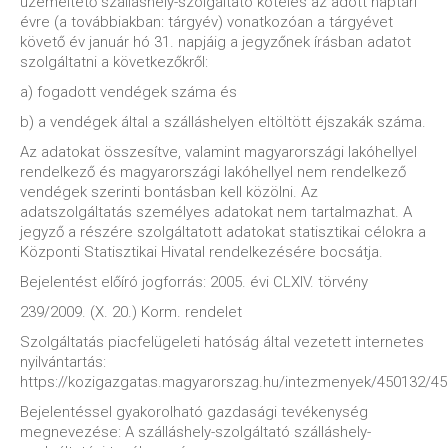
üzemeltető szálláshely-szolgáltató köteles az adott naptári
évre (a továbbiakban: tárgyév) vonatkozóan a tárgyévet
követő év január hó 31. napjáig a jegyzőnek írásban adatot
szolgáltatni a következőkről:
a) fogadott vendégek száma és
b) a vendégek által a szálláshelyen eltöltött éjszakák száma.
Az adatokat összesítve, valamint magyarországi lakóhellyel
rendelkező és magyarországi lakóhellyel nem rendelkező
vendégek szerinti bontásban kell közölni. Az
adatszolgáltatás személyes adatokat nem tartalmazhat. A
jegyző a részére szolgáltatott adatokat statisztikai célokra a
Központi Statisztikai Hivatal rendelkezésére bocsátja.
Bejelentést előíró jogforrás: 2005. évi CLXIV. törvény
239/2009. (X. 20.) Korm. rendelet
Szolgáltatás piacfelügeleti hatóság által vezetett internetes
nyilvántartás:
https://kozigazgatas.magyarorszag.hu/intezmenyek/450132/4
Bejelentéssel gyakorolható gazdasági tevékenység
megnevezése: A szálláshely-szolgáltató szálláshely-