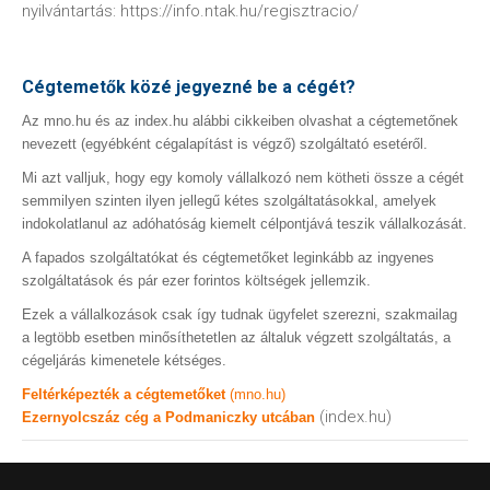
nyilvántartás: https://info.ntak.hu/regisztracio/
Cégtemetők közé jegyezné be a cégét?
Az mno.hu és az index.hu alábbi cikkeiben olvashat a cégtemetőnek
nevezett (egyébként cégalapítást is végző) szolgáltató esetéről.
Mi azt valljuk, hogy egy komoly vállalkozó nem kötheti össze a cégét
semmilyen szinten ilyen jellegű kétes szolgáltatásokkal, amelyek
indokolatlanul az adóhatóság kiemelt célpontjává teszik vállalkozását.
A fapados szolgáltatókat és cégtemetőket leginkább az ingyenes
szolgáltatások és pár ezer forintos költségek jellemzik.
Ezek a vállalkozások csak így tudnak ügyfelet szerezni, szakmailag
a legtöbb esetben minősíthetetlen az általuk végzett szolgáltatás, a
cégeljárás kimenetele kétséges.
Feltérképezték a cégtemetőket
(mno.hu)
(index.hu)
Ezernyolcszáz cég a Podmaniczky utcában