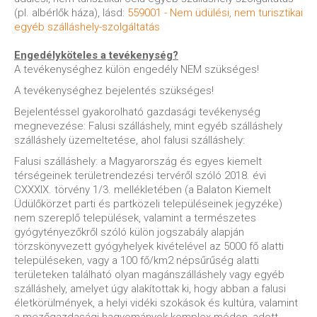
(pl. albérlők háza), lásd:
559001 - Nem üdülési, nem turisztikai
egyéb szálláshely-szolgáltatás
Engedélyköteles a tevékenység?
A tevékenységhez külön engedély NEM szükséges!
A tevékenységhez bejelentés szükséges!
Bejelentéssel gyakorolható gazdasági tevékenység
megnevezése: Falusi szálláshely, mint egyéb szálláshely
szálláshely üzemeltetése, ahol falusi szálláshely:
Falusi szálláshely: a Magyarország és egyes kiemelt
térségeinek területrendezési tervéről szóló 2018. évi
CXXXIX. törvény 1/3. mellékletében (a Balaton Kiemelt
Üdülőkörzet parti és partközeli településeinek jegyzéke)
nem szereplő települések, valamint a természetes
gyógytényezőkről szóló külön jogszabály alapján
törzskönyvezett gyógyhelyek kivételével az 5000 fő alatti
településeken, vagy a 100 fő/km2 népsűrűség alatti
területeken található olyan magánszálláshely vagy egyéb
szálláshely, amelyet úgy alakítottak ki, hogy abban a falusi
életkörülmények, a helyi vidéki szokások és kultúra, valamint