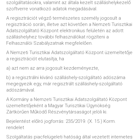
szolgáltatásokra, valamint az általa kezelt szálláshelykezelő
szoftverre vonatkozó adatok megadásával.
A regisztrációt végző természetes személy jogosult a
regisztráció során, illetve azt követően a Nemzeti Turisztikai
Adatszolgáltató Központ elektronikus felületén az adott
szálláshelyhez további felhasználókat rögzíteni a
Felhasználói Szabályzatnak megfelelően.
A Nemzeti Turisztikai Adatszolgáltató Központ üzemeltetője
a regisztrációt elutasítja, ha
a) azt nem az arra jogosult kezdeményezte,
b) a regisztrálni kívánó szálláshely-szolgáltató adószáma
megegyezik egy, már regisztrált szálláshely-szolgáltató
adószámával.
A Kormány a Nemzeti Turisztikai Adatszolgáltató Központ
üzemeltetőjeként a Magyar Turisztikai Ügynökség
Zártkörűen Működő Részvénytársaságot jelöli ki.
Bejelentést előíró jogforrás: 235/2019. (X. 15.) Korm.
rendelet
Szolgáltatás piacfelügeleti hatóság által vezetett internetes