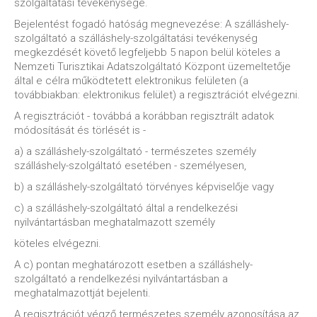
szolgáltatási tevékenysége.
Bejelentést fogadó hatóság megnevezése: A szálláshely-
szolgáltató a szálláshely-szolgáltatási tevékenység
megkezdését követő legfeljebb 5 napon belül köteles a
Nemzeti Turisztikai Adatszolgáltató Központ üzemeltetője
által e célra működtetett elektronikus felületen (a
továbbiakban: elektronikus felület) a regisztrációt elvégezni.
A regisztrációt - továbbá a korábban regisztrált adatok
módosítását és törlését is -
a) a szálláshely-szolgáltató - természetes személy
szálláshely-szolgáltató esetében - személyesen,
b) a szálláshely-szolgáltató törvényes képviselője vagy
c) a szálláshely-szolgáltató által a rendelkezési
nyilvántartásban meghatalmazott személy
köteles elvégezni.
A c) pontan meghatározott esetben a szálláshely-
szolgáltató a rendelkezési nyilvántartásban a
meghatalmazottját bejelenti.
A regisztrációt végző természetes személy azonosítása az