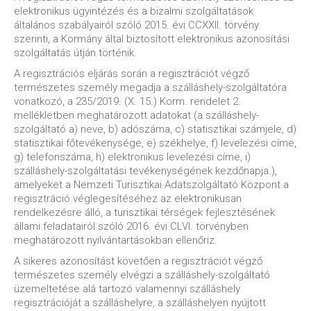
elektronikus ügyintézés és a bizalmi szolgáltatások
általános szabályairól szóló 2015. évi CCXXII. törvény
szerinti, a Kormány által biztosított elektronikus azonosítási
szolgáltatás útján történik.
A regisztrációs eljárás során a regisztrációt végző
természetes személy megadja a szálláshely-szolgáltatóra
vonatkozó, a 235/2019. (X. 15.) Korm. rendelet 2.
mellékletben meghatározott adatokat (a szálláshely-
szolgáltató a) neve, b) adószáma, c) statisztikai számjele, d)
statisztikai főtevékenysége, e) székhelye, f) levelezési címe,
g) telefonszáma, h) elektronikus levelezési címe, i)
szálláshely-szolgáltatási tevékenységének kezdőnapja.),
amelyeket a Nemzeti Turisztikai Adatszolgáltató Központ a
regisztráció véglegesítéséhez az elektronikusan
rendelkezésre álló, a turisztikai térségek fejlesztésének
állami feladatairól szóló 2016. évi CLVI. törvényben
meghatározott nyilvántartásokban ellenőriz.
A sikeres azonosítást követően a regisztrációt végző
természetes személy elvégzi a szálláshely-szolgáltató
üzemeltetése alá tartozó valamennyi szálláshely
regisztrációját a szálláshelyre, a szálláshelyen nyújtott