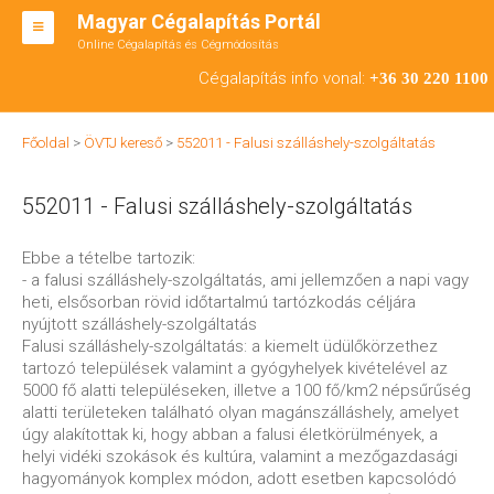
Magyar Cégalapítás Portál
Online Cégalapítás és Cégmódosítás
KFT ALAPÍTÁS
Cégalapítás info vonal:
+36 30 220 1100
BT ALAPÍTÁS
Főoldal
>
ÖVTJ kereső
>
552011 - Falusi szálláshely-szolgáltatás
RT ALAPÍTÁS
552011 - Falusi szálláshely-szolgáltatás
CÉGMÓDOSÍTÁS
ÁTALAKULÁS
Ebbe a tételbe tartozik:
- a falusi szálláshely-szolgáltatás, ami jellemzően a napi vagy
TEÁOR SZÁMOK '08
heti, elsősorban rövid időtartalmú tartózkodás céljára
nyújtott szálláshely-szolgáltatás
ENGEDÉLYKÖTELES
Falusi szálláshely-szolgáltatás: a kiemelt üdülőkörzethez
tartozó települések valamint a gyógyhelyek kivételével az
KAPCSOLAT
5000 fő alatti településeken, illetve a 100 fő/km2 népsűrűség
alatti területeken található olyan magánszálláshely, amelyet
IRODÁK
úgy alakítottak ki, hogy abban a falusi életkörülmények, a
helyi vidéki szokások és kultúra, valamint a mezőgazdasági
hagyományok komplex módon, adott esetben kapcsolódó