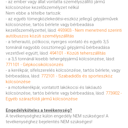
- az ember vagy állat vontatta személyszállító jármű
kölcsönzése kezelőszemélyzet nélkül
Nem ebbe a tételbe tartozik:
- az egyéb tömegközlekedési-eszköz jellegű gépjárművek
kölcsönzése, tartós bérlete vagy bérbeadása
kezelőszemélyzettel, lásd:
493903 - Nem menetrend szerinti
autóbuszos közúti személyszállítás
- a teherautó, pótkocsi, nyerges vontató és egyéb 3,5
tonnánál nagyobb össztömegű gépjármű bérbeadása
vezetővel együtt, lásd:
494101 - Közúti teherszállítás
- a 3,5 tonnánál kisebb tehergépjármű kölcsönzése, lásd:
771101 - Gépkocsikölcsönzés
- a kerékpár, sífelszerelés kölcsönzése, tartós bérlete, vagy
bérbeadása, lásd:
772101 - Szabadidős és sporteszköz
kölcsönzése
- a motorkerékpár, vontatott lakókocsi és lakóautó
kölcsönzése, tartós bérlete vagy bérbeadása, lásd:
773902 -
Egyéb szárazföldi jármű kölcsönzése
Engedélyköteles a tevékenység?
A tevékenységhez külön engedély NEM szükséges! A
tevékenységhez bejelentés NEM szükséges!