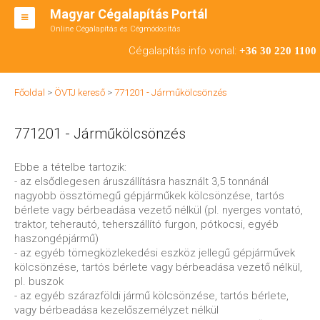
Magyar Cégalapítás Portál
Online Cégalapítás és Cégmódosítás
KFT ALAPÍTÁS
Cégalapítás info vonal:
+36 30 220 1100
BT ALAPÍTÁS
Főoldal
>
ÖVTJ kereső
>
771201 - Járműkölcsönzés
RT ALAPÍTÁS
771201 - Járműkölcsönzés
CÉGMÓDOSÍTÁS
ÁTALAKULÁS
Ebbe a tételbe tartozik:
- az elsődlegesen áruszállításra használt 3,5 tonnánál
TEÁOR SZÁMOK '08
nagyobb össztömegű gépjárműkek kölcsönzése, tartós
bérlete vagy bérbeadása vezető nélkül (pl. nyerges vontató,
ENGEDÉLYKÖTELES
traktor, teherautó, teherszállító furgon, pótkocsi, egyéb
haszongépjármű)
KAPCSOLAT
- az egyéb tömegközlekedési eszköz jellegű gépjárművek
kölcsönzése, tartós bérlete vagy bérbeadása vezető nélkül,
IRODÁK
pl. buszok
- az egyéb szárazföldi jármű kölcsönzése, tartós bérlete,
vagy bérbeadása kezelőszemélyzet nélkül