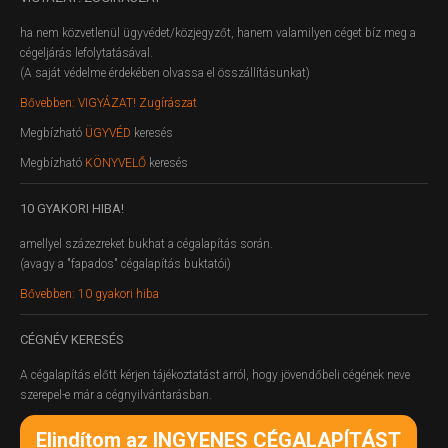
ha nem közvetlenül ügyvédet/közjegyzőt, hanem valamilyen céget bíz meg a
cégeljárás lefolytatásával.
(A saját védelme érdekében olvassa el összállításunkat)
Bővebben: VIGYÁZAT! Zugírászat
Megbízható
ÜGYVÉD
keresés
Megbízható
KÖNYVELŐ
keresés
10
GYAKORI HIBA!
amellyel százezreket bukhat a cégalapítás során.
(avagy a "fapados" cégalapítás buktatói)
Bővebben: 10 gyakori hiba
CÉGNÉV
KERESÉS
A cégalapítás előtt kérjen tájékoztatást arról, hogy jövendőbeli cégének neve
szerepel-e már a cégnyilvántarásban.
Elindítom az INGYENES CÉGALAPÍTÁST