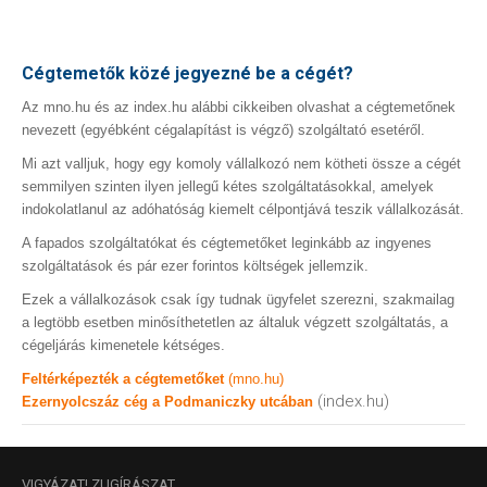
Cégtemetők közé jegyezné be a cégét?
Az mno.hu és az index.hu alábbi cikkeiben olvashat a cégtemetőnek
nevezett (egyébként cégalapítást is végző) szolgáltató esetéről.
Mi azt valljuk, hogy egy komoly vállalkozó nem kötheti össze a cégét
semmilyen szinten ilyen jellegű kétes szolgáltatásokkal, amelyek
indokolatlanul az adóhatóság kiemelt célpontjává teszik vállalkozását.
A fapados szolgáltatókat és cégtemetőket leginkább az ingyenes
szolgáltatások és pár ezer forintos költségek jellemzik.
Ezek a vállalkozások csak így tudnak ügyfelet szerezni, szakmailag
a legtöbb esetben minősíthetetlen az általuk végzett szolgáltatás, a
cégeljárás kimenetele kétséges.
Feltérképezték a cégtemetőket
(mno.hu)
(index.hu)
Ezernyolcszáz cég a Podmaniczky utcában
VIGYÁZAT!
ZUGÍRÁSZAT