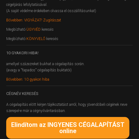
cégeljárás lefolytatásával.
(A saját védelme érdekében olvassa el összállításunkat)
Bővebben: VIGYÁZAT! Zugírászat
Megbízható
ÜGYVÉD
keresés
Megbízható
KÖNYVELŐ
keresés
10
GYAKORI HIBA!
amellyel százezreket bukhat a cégalapítás során.
(avagy a "fapados" cégalapítás buktatói)
Bővebben: 10 gyakori hiba
CÉGNÉV
KERESÉS
A cégalapítás előtt kérjen tájékoztatást arról, hogy jövendőbeli cégének neve
szerepel-e már a cégnyilvántarásban.
Elindítom az INGYENES CÉGALAPÍTÁST
online