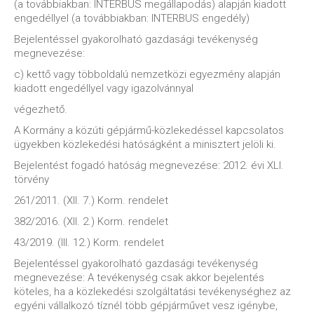
(a továbbiakban: INTERBUS megállapodás) alapján kiadott
engedéllyel (a továbbiakban: INTERBUS engedély)
Bejelentéssel gyakorolható gazdasági tevékenység
megnevezése:
c) kettő vagy többoldalú nemzetközi egyezmény alapján
kiadott engedéllyel vagy igazolvánnyal
végezhető.
A Kormány a közúti gépjármű-közlekedéssel kapcsolatos
ügyekben közlekedési hatóságként a minisztert jelöli ki.
Bejelentést fogadó hatóság megnevezése: 2012. évi XLI.
törvény
261/2011. (XII. 7.) Korm. rendelet
382/2016. (XII. 2.) Korm. rendelet
43/2019. (III. 12.) Korm. rendelet
Bejelentéssel gyakorolható gazdasági tevékenység
megnevezése: A tevékenység csak akkor bejelentés
köteles, ha a közlekedési szolgáltatási tevékenységhez az
egyéni vállalkozó tíznél több gépjárművet vesz igénybe,