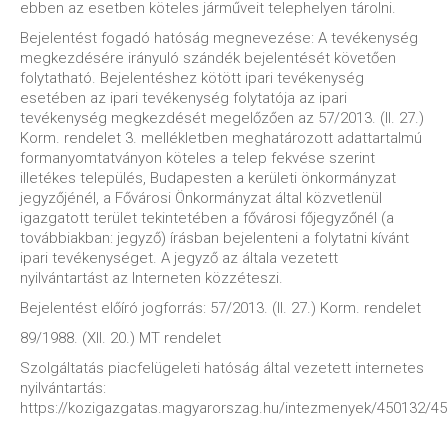
ebben az esetben köteles járműveit telephelyen tárolni.
Bejelentést fogadó hatóság megnevezése: A tevékenység
megkezdésére irányuló szándék bejelentését követően
folytatható. Bejelentéshez kötött ipari tevékenység
esetében az ipari tevékenység folytatója az ipari
tevékenység megkezdését megelőzően az 57/2013. (II. 27.)
Korm. rendelet 3. mellékletben meghatározott adattartalmú
formanyomtatványon köteles a telep fekvése szerint
illetékes település, Budapesten a kerületi önkormányzat
jegyzőjénél, a Fővárosi Önkormányzat által közvetlenül
igazgatott terület tekintetében a fővárosi főjegyzőnél (a
továbbiakban: jegyző) írásban bejelenteni a folytatni kívánt
ipari tevékenységet. A jegyző az általa vezetett
nyilvántartást az Interneten közzéteszi.
Bejelentést előíró jogforrás: 57/2013. (II. 27.) Korm. rendelet
89/1988. (XII. 20.) MT rendelet
Szolgáltatás piacfelügeleti hatóság által vezetett internetes
nyilvántartás:
https://kozigazgatas.magyarorszag.hu/intezmenyek/450132/4