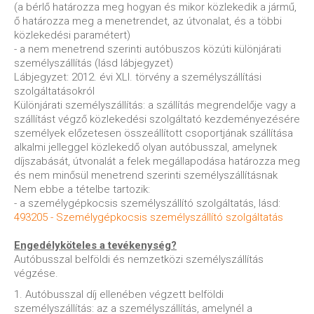
(a bérlő határozza meg hogyan és mikor közlekedik a jármű,
ő határozza meg a menetrendet, az útvonalat, és a többi
közlekedési paramétert)
- a nem menetrend szerinti autóbuszos közúti különjárati
személyszállítás (lásd lábjegyzet)
Lábjegyzet: 2012. évi XLI. törvény a személyszállítási
szolgáltatásokról
Különjárati személyszállítás: a szállítás megrendelője vagy a
szállítást végző közlekedési szolgáltató kezdeményezésére
személyek előzetesen összeállított csoportjának szállítása
alkalmi jelleggel közlekedő olyan autóbusszal, amelynek
díjszabását, útvonalát a felek megállapodása határozza meg
és nem minősül menetrend szerinti személyszállításnak
Nem ebbe a tételbe tartozik:
- a személygépkocsis személyszállító szolgáltatás, lásd:
493205 - Személygépkocsis személyszállító szolgáltatás
Engedélyköteles a tevékenység?
Autóbusszal belföldi és nemzetközi személyszállítás
végzése.
1. Autóbusszal díj ellenében végzett belföldi
személyszállítás: az a személyszállítás, amelynél a