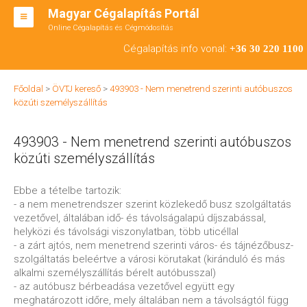
Magyar Cégalapítás Portál
Online Cégalapítás és Cégmódosítás
KFT ALAPÍTÁS
Cégalapítás info vonal:
+36 30 220 1100
BT ALAPÍTÁS
Főoldal
>
ÖVTJ kereső
>
493903 - Nem menetrend szerinti autóbuszos
RT ALAPÍTÁS
közúti személyszállítás
CÉGMÓDOSÍTÁS
493903 - Nem menetrend szerinti autóbuszos
ÁTALAKULÁS
közúti személyszállítás
TEÁOR SZÁMOK '08
Ebbe a tételbe tartozik:
- a nem menetrendszer szerint közlekedő busz szolgáltatás
ENGEDÉLYKÖTELES
vezetővel, általában idő- és távolságalapú díjszabással,
helyközi és távolsági viszonylatban, több uticéllal
KAPCSOLAT
- a zárt ajtós, nem menetrend szerinti város- és tájnézőbusz-
szolgáltatás beleértve a városi körutakat (kiránduló és más
IRODÁK
alkalmi személyszállítás bérelt autóbusszal)
- az autóbusz bérbeadása vezetővel együtt egy
meghatározott időre, mely általában nem a távolságtól függ