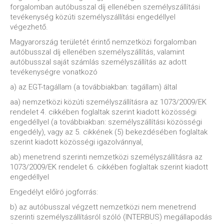
forgalomban autóbusszal díj ellenében személyszállítási
tevékenység közúti személyszállítási engedéllyel
végezhető.
Magyarország területét érintő nemzetközi forgalomban
autóbusszal díj ellenében személyszállítás, valamint
autóbusszal saját számlás személyszállítás az adott
tevékenységre vonatkozó
a) az EGT-tagállam (a továbbiakban: tagállam) által
aa) nemzetközi közúti személyszállításra az 1073/2009/EK
rendelet 4. cikkében foglaltak szerint kiadott közösségi
engedéllyel (a továbbiakban: személyszállítási közösségi
engedély), vagy az 5. cikkének (5) bekezdésében foglaltak
szerint kiadott közösségi igazolvánnyal,
ab) menetrend szerinti nemzetközi személyszállításra az
1073/2009/EK rendelet 6. cikkében foglaltak szerint kiadott
engedéllyel
Engedélyt előíró jogforrás:
b) az autóbusszal végzett nemzetközi nem menetrend
szerinti személyszállításról szóló (INTERBUS) megállapodás