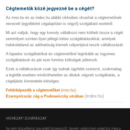
Cégtemetők közé jegyezné be a cégét?
Az mno.hu és az index.hu alábbi cikkeiben olvashat a cégtemetőnek
nevezett (egyébként cégalapítást is végző) szolgáltató esetéről.
Mi azt valljuk, hogy egy komoly vállalkozó nem kötheti össze a cégét
semmilyen szinten ilyen jellegű kétes szolgáltatásokkal, amelyek
indokolatlanul az adóhatóság kiemelt célpontjává teszik vállalkozását.
A fapados szolgáltatókat és cégtemetőket leginkább az ingyenes
szolgáltatások és pár ezer forintos költségek jellemzik.
Ezek a vállalkozások csak így tudnak ügyfelet szerezni, szakmailag
a legtöbb esetben minősíthetetlen az általuk végzett szolgáltatás, a
cégeljárás kimenetele kétséges.
Feltérképezték a cégtemetőket
(mno.hu)
(index.hu)
Ezernyolcszáz cég a Podmaniczky utcában
VIGYÁZAT!
ZUGÍRÁSZAT
ha nem közvetlenül ügyvédet/közjegyzőt, hanem valamilyen céget bíz meg a