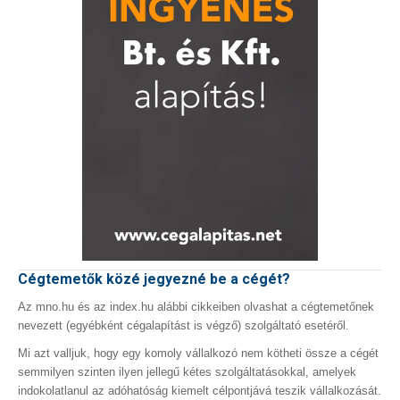
Cégtemetők közé jegyezné be a cégét?
Az mno.hu és az index.hu alábbi cikkeiben olvashat a cégtemetőnek
nevezett (egyébként cégalapítást is végző) szolgáltató esetéről.
Mi azt valljuk, hogy egy komoly vállalkozó nem kötheti össze a cégét
semmilyen szinten ilyen jellegű kétes szolgáltatásokkal, amelyek
indokolatlanul az adóhatóság kiemelt célpontjává teszik vállalkozását.