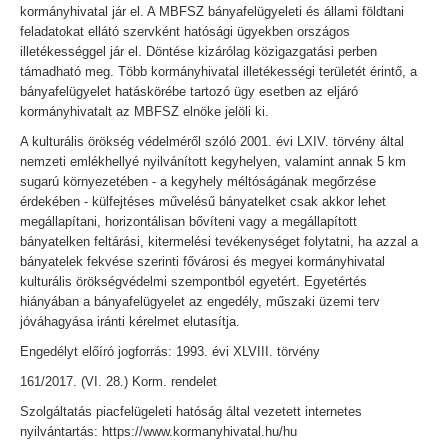
kormányhivatal jár el. A MBFSZ bányafelügyeleti és állami földtani
feladatokat ellátó szervként hatósági ügyekben országos
illetékességgel jár el. Döntése kizárólag közigazgatási perben
támadható meg. Több kormányhivatal illetékességi területét érintő, a
bányafelügyelet hatáskörébe tartozó ügy esetben az eljáró
kormányhivatalt az MBFSZ elnöke jelöli ki.
A kulturális örökség védelméről szóló 2001. évi LXIV. törvény által
nemzeti emlékhellyé nyilvánított kegyhelyen, valamint annak 5 km
sugarú környezetében - a kegyhely méltóságának megőrzése
érdekében - külfejtéses művelésű bányatelket csak akkor lehet
megállapítani, horizontálisan bővíteni vagy a megállapított
bányatelken feltárási, kitermelési tevékenységet folytatni, ha azzal a
bányatelek fekvése szerinti fővárosi és megyei kormányhivatal
kulturális örökségvédelmi szempontból egyetért. Egyetértés
hiányában a bányafelügyelet az engedély, műszaki üzemi terv
jóváhagyása iránti kérelmet elutasítja.
Engedélyt előíró jogforrás: 1993. évi XLVIII. törvény
161/2017. (VI. 28.) Korm. rendelet
Szolgáltatás piacfelügeleti hatóság által vezetett internetes
nyilvántartás: https://www.kormanyhivatal.hu/hu