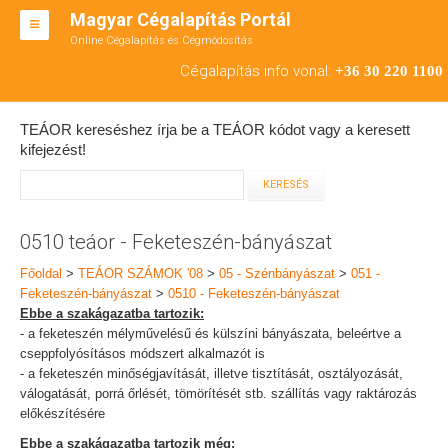
Magyar Cégalapítás Portál
Online Cégalapítás és Cégmódosítás
KFT ALAPÍTÁS
Cégalapítás info vonal:
+36 30 220 1100
BT ALAPÍTÁS
TEÁOR kereséshez írja be a TEÁOR kódot vagy a keresett
RT ALAPÍTÁS
kifejezést!
CÉGMÓDOSÍTÁS
ÁTALAKULÁS
0510 teáor - Feketeszén-bányászat
TEÁOR SZÁMOK '08
Főoldal
>
TEÁOR SZÁMOK '08
>
05 - Szénbányászat
>
051 -
Feketeszén-bányászat
>
0510 - Feketeszén-bányászat
ENGEDÉLYKÖTELES
Ebbe a szakágazatba tartozik:
- a feketeszén mélyművelésű és külszíni bányászata, beleértve a
KAPCSOLAT
cseppfolyósításos módszert alkalmazót is
- a feketeszén minőségjavítását, illetve tisztítását, osztályozását,
IRODÁK
válogatását, porrá őrlését, tömörítését stb. szállítás vagy raktározás
előkészítésére
Ebbe a szakágazatba tartozik még: