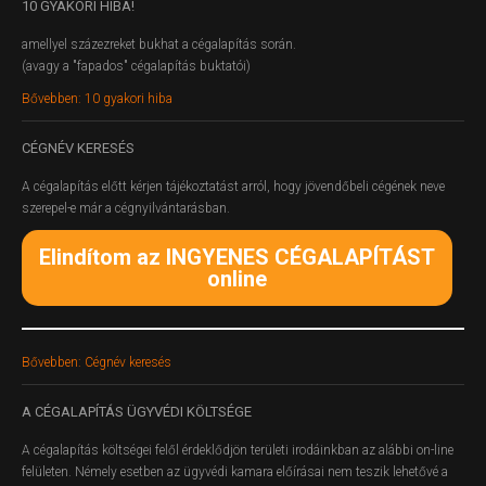
10
GYAKORI HIBA!
amellyel százezreket bukhat a cégalapítás során.
(avagy a "fapados" cégalapítás buktatói)
Bővebben: 10 gyakori hiba
CÉGNÉV
KERESÉS
A cégalapítás előtt kérjen tájékoztatást arról, hogy jövendőbeli cégének neve
szerepel-e már a cégnyilvántarásban.
Elindítom az INGYENES CÉGALAPÍTÁST
online
Bővebben: Cégnév keresés
A
CÉGALAPÍTÁS ÜGYVÉDI KÖLTSÉGE
A cégalapítás költségei felől érdeklődjön területi irodáinkban az alábbi on-line
felületen.
Némely esetben az ügyvédi kamara előírásai nem teszik lehetővé a