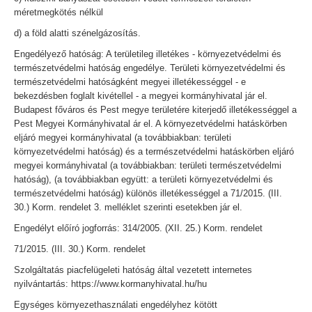
méretmegkötés nélkül
d) a föld alatti szénelgázosítás.
Engedélyező hatóság: A területileg illetékes - környezetvédelmi és
természetvédelmi hatóság engedélye. Területi környezetvédelmi és
természetvédelmi hatóságként megyei illetékességgel - e
bekezdésben foglalt kivétellel - a megyei kormányhivatal jár el.
Budapest főváros és Pest megye területére kiterjedő illetékességgel a
Pest Megyei Kormányhivatal ár el. A környezetvédelmi hatáskörben
eljáró megyei kormányhivatal (a továbbiakban: területi
környezetvédelmi hatóság) és a természetvédelmi hatáskörben eljáró
megyei kormányhivatal (a továbbiakban: területi természetvédelmi
hatóság), (a továbbiakban együtt: a területi környezetvédelmi és
természetvédelmi hatóság) különös illetékességgel a 71/2015. (III.
30.) Korm. rendelet 3. melléklet szerinti esetekben jár el.
Engedélyt előíró jogforrás: 314/2005. (XII. 25.) Korm. rendelet
71/2015. (III. 30.) Korm. rendelet
Szolgáltatás piacfelügeleti hatóság által vezetett internetes
nyilvántartás: https://www.kormanyhivatal.hu/hu
Egységes környezethasználati engedélyhez kötött