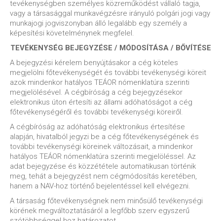
tevékenységben személyes közreműködést vállaló tagja,
vagy a társasággal munkavégzésre irányuló polgári jogi vagy
munkajogi jogviszonyban álló legalább egy személy a
képesítési követelménynek megfelel.
TEVÉKENYSÉG BEJEGYZÉSE / MÓDOSÍTÁSA / BŐVÍTÉSE
A bejegyzési kérelem benyújtásakor a cég köteles
megjelölni főtevékenységét és további tevékenységi köreit
azok mindenkor hatályos TEÁOR nómenklatúra szerinti
megjelölésével. A cégbíróság a cég bejegyzésekor
elektronikus úton értesíti az állami adóhatóságot a cég
főtevékenységéről és további tevékenységi köreiről.
A cégbíróság az adóhatóság elektronikus értesítése
alapján, hivatalból jegyzi be a cég főtevékenységének és
további tevékenységi köreinek változásait, a mindenkor
hatályos TEÁOR nómenklatúra szerinti megjelöléssel. Az
adat bejegyzése és közzététele automatikusan történik
meg, tehát a bejegyzést nem cégmódosítás keretében,
hanem a NAV-hoz történő bejelentéssel kell elvégezni.
A társaság főtevékenységnek nem minősülő tevékenységi
körének megváltoztatásáról a legfőbb szerv egyszerű
szótöbbséggel hoz határozatot.