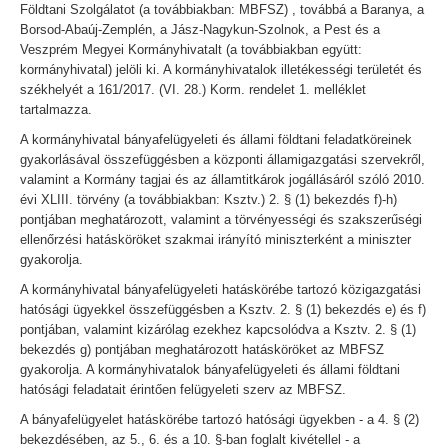
Földtani Szolgálatot (a továbbiakban: MBFSZ) , továbbá a Baranya, a
Borsod-Abaúj-Zemplén, a Jász-Nagykun-Szolnok, a Pest és a
Veszprém Megyei Kormányhivatalt (a továbbiakban együtt:
kormányhivatal) jelöli ki. A kormányhivatalok illetékességi területét és
székhelyét a 161/2017. (VI. 28.) Korm. rendelet 1. melléklet
tartalmazza.
A kormányhivatal bányafelügyeleti és állami földtani feladatköreinek
gyakorlásával összefüggésben a központi államigazgatási szervekről,
valamint a Kormány tagjai és az államtitkárok jogállásáról szóló 2010.
évi XLIII. törvény (a továbbiakban: Ksztv.) 2. § (1) bekezdés f)-h)
pontjában meghatározott, valamint a törvényességi és szakszerűségi
ellenőrzési hatásköröket szakmai irányító miniszterként a miniszter
gyakorolja.
A kormányhivatal bányafelügyeleti hatáskörébe tartozó közigazgatási
hatósági ügyekkel összefüggésben a Ksztv. 2. § (1) bekezdés e) és f)
pontjában, valamint kizárólag ezekhez kapcsolódva a Ksztv. 2. § (1)
bekezdés g) pontjában meghatározott hatásköröket az MBFSZ
gyakorolja. A kormányhivatalok bányafelügyeleti és állami földtani
hatósági feladatait érintően felügyeleti szerv az MBFSZ.
A bányafelügyelet hatáskörébe tartozó hatósági ügyekben - a 4. § (2)
bekezdésében, az 5., 6. és a 10. §-ban foglalt kivétellel - a