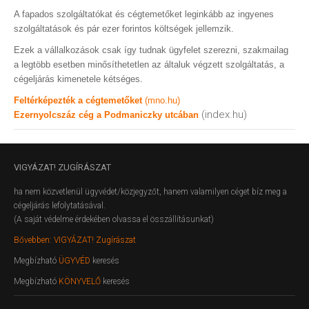
A fapados szolgáltatókat és cégtemetőket leginkább az ingyenes
szolgáltatások és pár ezer forintos költségek jellemzik.
Ezek a vállalkozások csak így tudnak ügyfelet szerezni, szakmailag
a legtöbb esetben minősíthetetlen az általuk végzett szolgáltatás, a
cégeljárás kimenetele kétséges.
Feltérképezték a cégtemetőket
(mno.hu)
(index.hu)
Ezernyolcszáz cég a Podmaniczky utcában
VIGYÁZAT!
ZUGÍRÁSZAT
ha nem közvetlenül ügyvédet/közjegyzőt, hanem valamilyen céget bíz meg a
cégeljárás lefolytatásával.
(A saját védelme érdekében olvassa el összállításunkat)
Bővebben: VIGYÁZAT! Zugírászat
Megbízható
ÜGYVÉD
keresés
Megbízható
KÖNYVELŐ
keresés