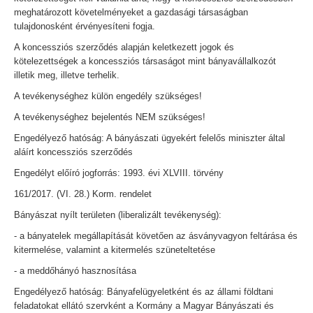
meghatározott követelményeket a gazdasági társaságban
tulajdonosként érvényesíteni fogja.
A koncessziós szerződés alapján keletkezett jogok és
kötelezettségek a koncessziós társaságot mint bányavállalkozót
illetik meg, illetve terhelik.
A tevékenységhez külön engedély szükséges!
A tevékenységhez bejelentés NEM szükséges!
Engedélyező hatóság: A bányászati ügyekért felelős miniszter által
aláírt koncessziós szerződés
Engedélyt előíró jogforrás: 1993. évi XLVIII. törvény
161/2017. (VI. 28.) Korm. rendelet
Bányászat nyílt területen (liberalizált tevékenység):
- a bányatelek megállapítását követően az ásványvagyon feltárása és
kitermelése, valamint a kitermelés szüneteltetése
- a meddőhányó hasznosítása
Engedélyező hatóság: Bányafelügyeletként és az állami földtani
feladatokat ellátó szervként a Kormány a Magyar Bányászati és