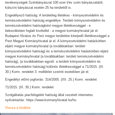
tevékenységek:Szénbányászat 100 ezer t/év szén bányászatától,
külszíni bányászat esetén 25 ha területtől is.
Engedélyező hatóság: A területileg illetékes - környezetvédelmi és
természetvédelmi hatóság engedélye. Területi környezetvédelmi és
természetvédelmi hatóságként megyei illetékességgel - e
bekezdésben foglalt kivétellel - a megyei kormányhivatal jár el.
Budapest főváros és Pest megye területére kiterjedő illetékességgel a
Pest Megyei Kormányhivatal ár el. A környezetvédelmi hatáskörben
eljáró megyei kormányhivatal (a továbbiakban: területi
környezetvédelmi hatóság) és a természetvédelmi hatáskörben eljáró
megyei kormányhivatal (a továbbiakban: területi természetvédelmi
hatóság), (a továbbiakban együtt: a területi környezetvédelmi és
természetvédelmi hatóság) különös illetékességgel a 71/2015. (III.
30.) Korm. rendelet 3. melléklet szerinti esetekben jár el.
Engedélyt előíró jogforrás: 314/2005. (XII. 25.) Korm. rendelet
71/2015. (III. 30.) Korm. rendelet
Szolgáltatás piacfelügeleti hatóság által vezetett internetes
nyilvántartás: https://www.kormanyhivatal.hu/hu
Vissza a listához