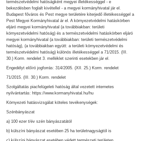
természetvédelmi hatóságként megyei illetékességgel - e
bekezdésben foglalt kivétellel - a megyei kormányhivatal jár el.
Budapest főváros és Pest megye területére kiterjedő illetékességgel a
Pest Megyei Kormányhivatal ár el. A környezetvédelmi hatáskörben
eljáró megyei kormányhivatal (a továbbiakban: területi
környezetvédelmi hatóság) és a természetvédelmi hatáskörben eljáró
megyei kormányhivatal (a továbbiakban: területi természetvédelmi
hatóság), (a továbbiakban együtt: a területi környezetvédelmi és
természetvédelmi hatóság) különös illetékességgel a 71/2015. (III.
30.) Korm. rendelet 3. melléklet szerinti esetekben jár el.
Engedélyt előíró jogforrás: 314/2005. (XII. 25.) Korm. rendelet
71/2015. (III. 30.) Korm. rendelet
Szolgáltatás piacfelügeleti hatóság által vezetett internetes
nyilvántartás: https://www.kormanyhivatal.hu/hu
Környezeti hatásvizsgálat köteles tevékenységek:
Szénbányászat
a) 100 ezer t/év szén bányászatától
b) külszíni bányászat esetében 25 ha területnagyságtól is
c) külszíni bányászat esetében védett természeti területen