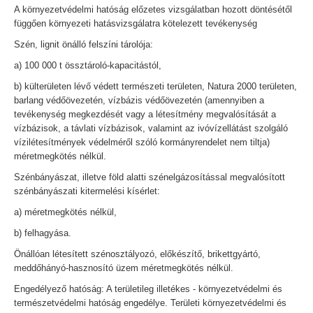
A környezetvédelmi hatóság előzetes vizsgálatban hozott döntésétől
függően környezeti hatásvizsgálatra kötelezett tevékenység
Szén, lignit önálló felszíni tárolója:
a) 100 000 t össztároló-kapacitástól,
b) külterületen lévő védett természeti területen, Natura 2000 területen,
barlang védőövezetén, vízbázis védőövezetén (amennyiben a
tevékenység megkezdését vagy a létesítmény megvalósítását a
vízbázisok, a távlati vízbázisok, valamint az ivóvízellátást szolgáló
vízilétesítmények védelméről szóló kormányrendelet nem tiltja)
méretmegkötés nélkül.
Szénbányászat, illetve föld alatti szénelgázosítással megvalósított
szénbányászati kitermelési kísérlet:
a) méretmegkötés nélkül,
b) felhagyása.
Önállóan létesített szénosztályozó, előkészítő, brikettgyártó,
meddőhányó-hasznosító üzem méretmegkötés nélkül.
Engedélyező hatóság: A területileg illetékes - környezetvédelmi és
természetvédelmi hatóság engedélye. Területi környezetvédelmi és