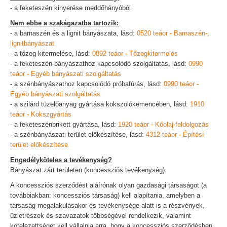
- a feketeszén kinyerése meddőhányóból
Nem ebbe a szakágazatba tartozik:
- a barnaszén és a lignit bányászata, lásd:
0520 teáor - Barnaszén-,
lignitbányászat
- a tőzeg kitermelése, lásd:
0892 teáor - Tőzegkitermelés
- a feketeszén-bányászathoz kapcsolódó szolgáltatás, lásd:
0990
teáor - Egyéb bányászati szolgáltatás
- a szénbányászathoz kapcsolódó próbafúrás, lásd:
0990 teáor -
Egyéb bányászati szolgáltatás
- a szilárd tüzelőanyag gyártása kokszolókemencében, lásd:
1910
teáor - Kokszgyártás
- a feketeszénbrikett gyártása, lásd:
1920 teáor - Kőolaj-feldolgozás
- a szénbányászati terület előkészítése, lásd:
4312 teáor - Építési
terület előkészítése
Engedélyköteles a tevékenység?
Bányászat zárt területen (koncessziós tevékenység).
A koncessziós szerződést aláírónak olyan gazdasági társaságot (a
továbbiakban: koncessziós társaság) kell alapítania, amelyben a
társaság megalakulásakor és tevékenysége alatt is a részvények,
üzletrészek és szavazatok többségével rendelkezik, valamint
kötelezettséget kell vállalnia arra, hogy a koncessziós szerződésben