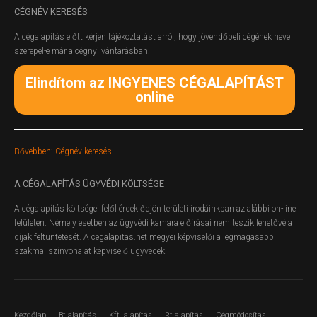
CÉGNÉV
KERESÉS
A cégalapítás előtt kérjen tájékoztatást arról, hogy jövendőbeli cégének neve
szerepel-e már a cégnyilvántarásban.
Elindítom az INGYENES CÉGALAPÍTÁST
online
Bővebben: Cégnév keresés
A
CÉGALAPÍTÁS ÜGYVÉDI KÖLTSÉGE
A cégalapítás költségei felől érdeklődjön területi irodáinkban az alábbi on-line
felületen.
Némely esetben az ügyvédi kamara előírásai nem teszik lehetővé a
díjak feltüntetését. A cegalapitas.net megyei képviselői a legmagasabb
szakmai színvonalat képviselő ügyvédek.
Kezdőlap
Bt alapítás
Kft. alapítás
Rt alapítás
Cégmódosítás