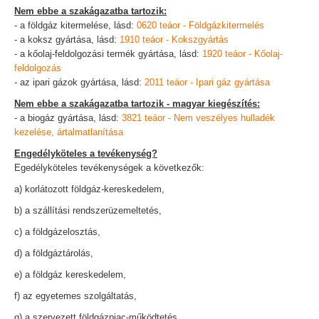
Nem ebbe a szakágazatba tartozik:
- a földgáz kitermelése, lásd:
0620 teáor - Földgázkitermelés
- a koksz gyártása, lásd:
1910 teáor - Kokszgyártás
- a kőolaj-feldolgozási termék gyártása, lásd:
1920 teáor - Kőolaj-
feldolgozás
- az ipari gázok gyártása, lásd:
2011 teáor - Ipari gáz gyártása
Nem ebbe a szakágazatba tartozik - magyar kiegészítés:
- a biogáz gyártása, lásd:
3821 teáor - Nem veszélyes hulladék
kezelése, ártalmatlanítása
Engedélyköteles a tevékenység?
Egedélyköteles tevékenységek a következők:
a) korlátozott földgáz-kereskedelem,
b) a szállítási rendszerüzemeltetés,
c) a földgázelosztás,
d) a földgáztárolás,
e) a földgáz kereskedelem,
f) az egyetemes szolgáltatás,
g) a szervezett földgázpiac-működtetés,