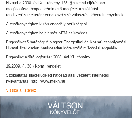
Hivatal a 2008. évi XL. törvény 128. § szerinti eljárásban
megállapítsa, hogy a kérelmező megfelel a szállítási
rendszerüzemeltetőre vonatkozó szétválasztási követelményeknek.
A tevékenységhez külön engedély szükséges!
A tevékenységhez bejelentés NEM szükséges!
Engedélyező hatóság: A Magyar Energetikai és Közmű-szabályozási
Hivatal által kiadott határozatlan időre szóló működési engedély.
Engedélyt előíró jogforrás: 2008. évi XL. törvény
19/2009. (I. 30.) Korm. rendelet
Szolgáltatás piacfelügeleti hatóság által vezetett internetes
nyilvántartás: http://www.mekh.hu
Vissza a listához