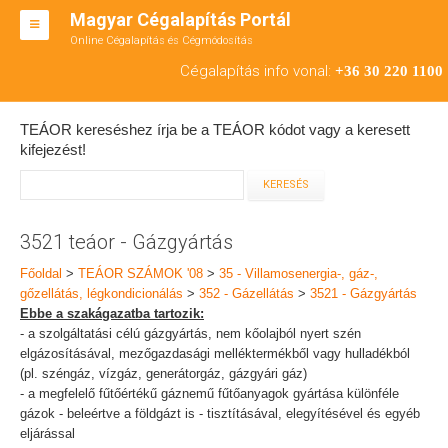
Magyar Cégalapítás Portál
Online Cégalapítás és Cégmódosítás
KFT ALAPÍTÁS
Cégalapítás info vonal:
+36 30 220 1100
BT ALAPÍTÁS
TEÁOR kereséshez írja be a TEÁOR kódot vagy a keresett
RT ALAPÍTÁS
kifejezést!
CÉGMÓDOSÍTÁS
ÁTALAKULÁS
3521 teáor - Gázgyártás
TEÁOR SZÁMOK '08
Főoldal
>
TEÁOR SZÁMOK '08
>
35 - Villamosenergia-, gáz-,
gőzellátás, légkondicionálás
>
352 - Gázellátás
>
3521 - Gázgyártás
ENGEDÉLYKÖTELES
Ebbe a szakágazatba tartozik:
- a szolgáltatási célú gázgyártás, nem kőolajból nyert szén
KAPCSOLAT
elgázosításával, mezőgazdasági melléktermékből vagy hulladékból
(pl. széngáz, vízgáz, generátorgáz, gázgyári gáz)
IRODÁK
- a megfelelő fűtőértékű gáznemű fűtőanyagok gyártása különféle
gázok - beleértve a földgázt is - tisztításával, elegyítésével és egyéb
eljárással