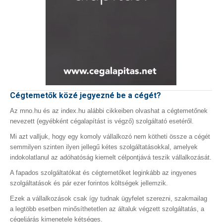
Cégtemetők közé jegyezné be a cégét?
Az mno.hu és az index.hu alábbi cikkeiben olvashat a cégtemetőnek
nevezett (egyébként cégalapítást is végző) szolgáltató esetéről.
Mi azt valljuk, hogy egy komoly vállalkozó nem kötheti össze a cégét
semmilyen szinten ilyen jellegű kétes szolgáltatásokkal, amelyek
indokolatlanul az adóhatóság kiemelt célpontjává teszik vállalkozását.
A fapados szolgáltatókat és cégtemetőket leginkább az ingyenes
szolgáltatások és pár ezer forintos költségek jellemzik.
Ezek a vállalkozások csak így tudnak ügyfelet szerezni, szakmailag
a legtöbb esetben minősíthetetlen az általuk végzett szolgáltatás, a
cégeljárás kimenetele kétséges.