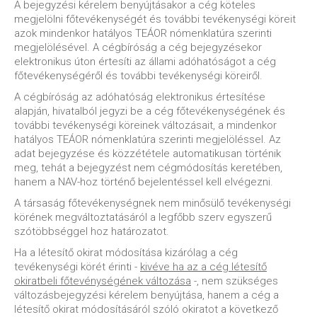
A bejegyzési kérelem benyújtásakor a cég köteles
megjelölni főtevékenységét és további tevékenységi köreit
azok mindenkor hatályos TEÁOR nómenklatúra szerinti
megjelölésével. A cégbíróság a cég bejegyzésekor
elektronikus úton értesíti az állami adóhatóságot a cég
főtevékenységéről és további tevékenységi köreiről.
A cégbíróság az adóhatóság elektronikus értesítése
alapján, hivatalból jegyzi be a cég főtevékenységének és
további tevékenységi köreinek változásait, a mindenkor
hatályos TEÁOR nómenklatúra szerinti megjelöléssel. Az
adat bejegyzése és közzététele automatikusan történik
meg, tehát a bejegyzést nem cégmódosítás keretében,
hanem a NAV-hoz történő bejelentéssel kell elvégezni.
A társaság főtevékenységnek nem minősülő tevékenységi
körének megváltoztatásáról a legfőbb szerv egyszerű
szótöbbséggel hoz határozatot.
Ha a létesítő okirat módosítása kizárólag a cég
tevékenységi körét érinti -
kivéve ha az a cég létesítő
okiratbeli főtevénységének változása
-, nem szükséges
változásbejegyzési kérelem benyújtása, hanem a cég a
létesítő okirat módosításáról szóló okiratot a következő