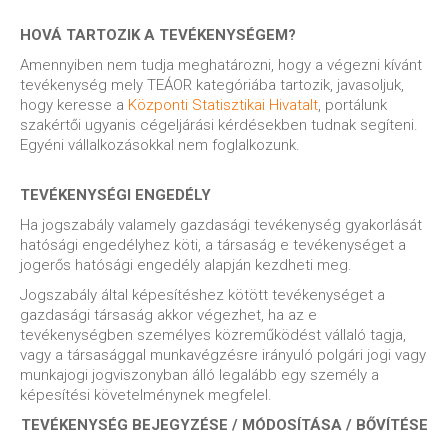
HOVÁ TARTOZIK A TEVÉKENYSÉGEM?
Amennyiben nem tudja meghatározni, hogy a végezni kívánt
tevékenység mely TEÁOR kategóriába tartozik, javasoljuk,
hogy keresse a
Központi Statisztikai Hivatalt
, portálunk
szakértői ugyanis cégeljárási kérdésekben tudnak segíteni.
Egyéni vállalkozásokkal nem foglalkozunk.
TEVÉKENYSÉGI ENGEDÉLY
Ha jogszabály valamely gazdasági tevékenység gyakorlását
hatósági engedélyhez köti, a társaság e tevékenységet a
jogerős hatósági engedély alapján kezdheti meg.
Jogszabály által képesítéshez kötött tevékenységet a
gazdasági társaság akkor végezhet, ha az e
tevékenységben személyes közreműködést vállaló tagja,
vagy a társasággal munkavégzésre irányuló polgári jogi vagy
munkajogi jogviszonyban álló legalább egy személy a
képesítési követelménynek megfelel.
TEVÉKENYSÉG BEJEGYZÉSE / MÓDOSÍTÁSA / BŐVÍTÉSE