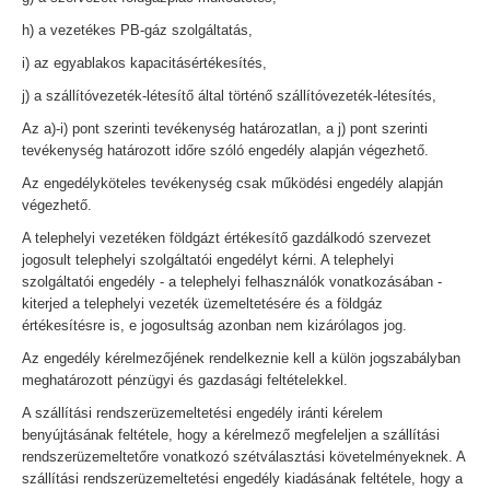
h) a vezetékes PB-gáz szolgáltatás,
i) az egyablakos kapacitásértékesítés,
j) a szállítóvezeték-létesítő által történő szállítóvezeték-létesítés,
Az a)-i) pont szerinti tevékenység határozatlan, a j) pont szerinti
tevékenység határozott időre szóló engedély alapján végezhető.
Az engedélyköteles tevékenység csak működési engedély alapján
végezhető.
A telephelyi vezetéken földgázt értékesítő gazdálkodó szervezet
jogosult telephelyi szolgáltatói engedélyt kérni. A telephelyi
szolgáltatói engedély - a telephelyi felhasználók vonatkozásában -
kiterjed a telephelyi vezeték üzemeltetésére és a földgáz
értékesítésre is, e jogosultság azonban nem kizárólagos jog.
Az engedély kérelmezőjének rendelkeznie kell a külön jogszabályban
meghatározott pénzügyi és gazdasági feltételekkel.
A szállítási rendszerüzemeltetési engedély iránti kérelem
benyújtásának feltétele, hogy a kérelmező megfeleljen a szállítási
rendszerüzemeltetőre vonatkozó szétválasztási követelményeknek. A
szállítási rendszerüzemeltetési engedély kiadásának feltétele, hogy a