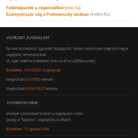
Feltérképezték a cégtemetőket
(mno.hu)
(index.hu)
Ezernyolcszáz cég a Podmaniczky utcában
VIGYÁZAT!
ZUGÍRÁSZAT
ha nem közvetlenül ügyvédet/közjegyzőt, hanem valamilyen céget bíz meg a
cégeljárás lefolytatásával.
(A saját védelme érdekében olvassa el összállításunkat)
Bővebben: VIGYÁZAT! Zugírászat
Megbízható
ÜGYVÉD
keresés
Megbízható
KÖNYVELŐ
keresés
10
GYAKORI HIBA!
amellyel százezreket bukhat a cégalapítás során.
(avagy a "fapados" cégalapítás buktatói)
Bővebben: 10 gyakori hiba