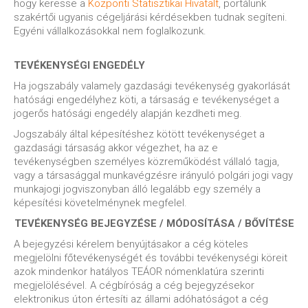
hogy keresse a
Központi Statisztikai Hivatalt
, portálunk
szakértői ugyanis cégeljárási kérdésekben tudnak segíteni.
Egyéni vállalkozásokkal nem foglalkozunk.
TEVÉKENYSÉGI ENGEDÉLY
Ha jogszabály valamely gazdasági tevékenység gyakorlását
hatósági engedélyhez köti, a társaság e tevékenységet a
jogerős hatósági engedély alapján kezdheti meg.
Jogszabály által képesítéshez kötött tevékenységet a
gazdasági társaság akkor végezhet, ha az e
tevékenységben személyes közreműködést vállaló tagja,
vagy a társasággal munkavégzésre irányuló polgári jogi vagy
munkajogi jogviszonyban álló legalább egy személy a
képesítési követelménynek megfelel.
TEVÉKENYSÉG BEJEGYZÉSE / MÓDOSÍTÁSA / BŐVÍTÉSE
A bejegyzési kérelem benyújtásakor a cég köteles
megjelölni főtevékenységét és további tevékenységi köreit
azok mindenkor hatályos TEÁOR nómenklatúra szerinti
megjelölésével. A cégbíróság a cég bejegyzésekor
elektronikus úton értesíti az állami adóhatóságot a cég