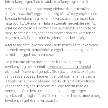
főtevékenységéről és további tevékenységi köreiről.
A cégbíróság az adóhatóság elektronikus értesítése
alapján, hivatalból jegyzi be a cég főtevékenységének és
további tevékenységi köreinek változásait, a mindenkor
hatályos TEÁOR nómenklatúra szerinti megjelöléssel. Az
adat bejegyzése és közzététele automatikusan történik
meg, tehát a bejegyzést nem cégmódosítás keretében,
hanem a NAV-hoz történő bejelentéssel kell elvégezni.
A társaság főtevékenységnek nem minősülő tevékenységi
körének megváltoztatásáról a legfőbb szerv egyszerű
szótöbbséggel hoz határozatot.
Ha a létesítő okirat módosítása kizárólag a cég
tevékenységi körét érinti -
kivéve ha az a cég létesítő
okiratbeli főtevénységének változása
-, nem szükséges
változásbejegyzési kérelem benyújtása, hanem a cég a
létesítő okirat módosításáról szóló okiratot a következő
változásbejegyzési kérelem mellékleteként köteles
benyújtani és a kérelemhez csatolandó egységes
szerkezetbe foglalt létesítő okiratban kell átvezetnie a cég
tevékenységét érintő változást is.