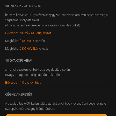
VIGYÁZAT!
ZUGÍRÁSZAT
ha nem közvetlenül ügyvédet/közjegyzőt, hanem valamilyen céget bíz meg a
cégeljárás lefolytatásával.
(A saját védelme érdekében olvassa el összállításunkat)
Bővebben: VIGYÁZAT! Zugírászat
Megbízható
ÜGYVÉD
keresés
Megbízható
KÖNYVELŐ
keresés
10
GYAKORI HIBA!
amellyel százezreket bukhat a cégalapítás során.
(avagy a "fapados" cégalapítás buktatói)
Bővebben: 10 gyakori hiba
CÉGNÉV
KERESÉS
A cégalapítás előtt kérjen tájékoztatást arról, hogy jövendőbeli cégének neve
szerepel-e már a cégnyilvántarásban.