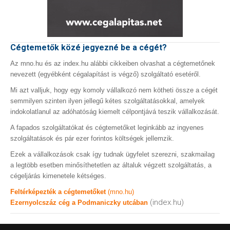
Cégtemetők közé jegyezné be a cégét?
Az mno.hu és az index.hu alábbi cikkeiben olvashat a cégtemetőnek
nevezett (egyébként cégalapítást is végző) szolgáltató esetéről.
Mi azt valljuk, hogy egy komoly vállalkozó nem kötheti össze a cégét
semmilyen szinten ilyen jellegű kétes szolgáltatásokkal, amelyek
indokolatlanul az adóhatóság kiemelt célpontjává teszik vállalkozását.
A fapados szolgáltatókat és cégtemetőket leginkább az ingyenes
szolgáltatások és pár ezer forintos költségek jellemzik.
Ezek a vállalkozások csak így tudnak ügyfelet szerezni, szakmailag
a legtöbb esetben minősíthetetlen az általuk végzett szolgáltatás, a
cégeljárás kimenetele kétséges.
Feltérképezték a cégtemetőket
(mno.hu)
(index.hu)
Ezernyolcszáz cég a Podmaniczky utcában