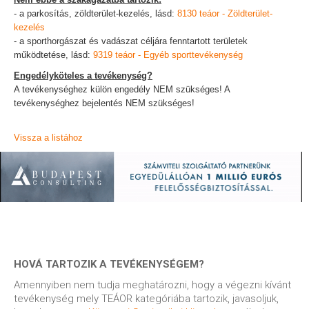
- a parkosítás, zöldterület-kezelés, lásd:
8130 teáor - Zöldterület-
kezelés
- a sporthorgászat és vadászat céljára fenntartott területek
működtetése, lásd:
9319 teáor - Egyéb sporttevékenység
Engedélyköteles a tevékenység?
A tevékenységhez külön engedély NEM szükséges! A
tevékenységhez bejelentés NEM szükséges!
Vissza a listához
HOVÁ TARTOZIK A TEVÉKENYSÉGEM?
Amennyiben nem tudja meghatározni, hogy a végezni kívánt
tevékenység mely TEÁOR kategóriába tartozik, javasoljuk,