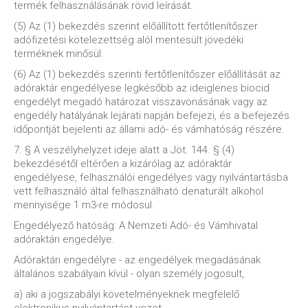
termék felhasználásának rövid leírását.
(5) Az (1) bekezdés szerint előállított fertőtlenítőszer
adófizetési kötelezettség alól mentesült jövedéki
terméknek minősül.
(6) Az (1) bekezdés szerinti fertőtlenítőszer előállítását az
adóraktár engedélyese legkésőbb az ideiglenes biocid
engedélyt megadó határozat visszavonásának vagy az
engedély hatályának lejárati napján befejezi, és a befejezés
időpontját bejelenti az állami adó- és vámhatóság részére.
7. § A veszélyhelyzet ideje alatt a Jöt. 144. § (4)
bekezdésétől eltérően a kizárólag az adóraktár
engedélyese, felhasználói engedélyes vagy nyilvántartásba
vett felhasználó által felhasználható denaturált alkohol
mennyisége 1 m3-re módosul.
Engedélyező hatóság: A Nemzeti Adó- és Vámhivatal
adóraktári engedélye.
Adóraktári engedélyre - az engedélyek megadásának
általános szabályain kívül - olyan személy jogosult,
a) aki a jogszabályi követelményeknek megfelelő