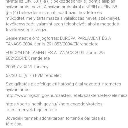
hivatal az Éltv. 38. §-a (1) bekezdésének e) pontja alapján
nyilvántartást vezet.A nyilvántartásokról a NÉBIH az Éltv. 38.
§-a (4) bekezdése szerinti adatbázist hoz létre és
működtet, mely tartalmazza a vállalkozás nevét, székhelyét,
tevékenységét, valamint azon telephelyét, ahol a megadott
tevékenységet végzi.
Bejelentést előíró jogforrás: EURÓPAI PARLAMENT ÉS A
TANÁCS 2004. április 29-i 853/2004/EK rendelete
EURÓPAI PARLAMENT ÉS A TANÁCS 2004. április 29-i
882/2004/EK rendelete
2008. évi XLVI. törvény
57/2010. (V. 7.) FVM rendelet
Szolgáltatás piacfelügeleti hatóság által vezetett internetes
nyilvántartás:
http://www.mgszh.gov.hu/szakteruletek/szakteruletek/elelmis
https://portal.nebih.gov.hu/-/nem-engedelykoteles-
letesitmenyek-bejelentese
Jövedéki termék adóraktárban történő előállítása és
tárolása.