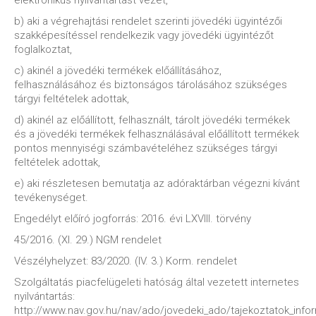
elektronikus nyilvántartást vezet,
b) aki a végrehajtási rendelet szerinti jövedéki ügyintézői
szakképesítéssel rendelkezik vagy jövedéki ügyintézőt
foglalkoztat,
c) akinél a jövedéki termékek előállításához,
felhasználásához és biztonságos tárolásához szükséges
tárgyi feltételek adottak,
d) akinél az előállított, felhasznált, tárolt jövedéki termékek
és a jövedéki termékek felhasználásával előállított termékek
pontos mennyiségi számbavételéhez szükséges tárgyi
feltételek adottak,
e) aki részletesen bemutatja az adóraktárban végezni kívánt
tevékenységet.
Engedélyt előíró jogforrás: 2016. évi LXVIII. törvény
45/2016. (XI. 29.) NGM rendelet
Vészélyhelyzet: 83/2020. (IV. 3.) Korm. rendelet
Szolgáltatás piacfelügeleti hatóság által vezetett internetes
nyilvántartás:
http://www.nav.gov.hu/nav/ado/jovedeki_ado/tajekoztatok_info