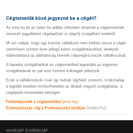
Cégtemetők közé jegyezné be a cégét?
Az mno.hu és az index.hu alábbi cikkeiben olvashat a cégtemetőnek
nevezett (egyébként cégalapítást is végző) szolgáltató esetéről.
Mi azt valljuk, hogy egy komoly vállalkozó nem kötheti össze a cégét
semmilyen szinten ilyen jellegű kétes szolgáltatásokkal, amelyek
indokolatlanul az adóhatóság kiemelt célpontjává teszik vállalkozását.
A fapados szolgáltatókat és cégtemetőket leginkább az ingyenes
szolgáltatások és pár ezer forintos költségek jellemzik.
Ezek a vállalkozások csak így tudnak ügyfelet szerezni, szakmailag
a legtöbb esetben minősíthetetlen az általuk végzett szolgáltatás, a
cégeljárás kimenetele kétséges.
Feltérképezték a cégtemetőket
(mno.hu)
(index.hu)
Ezernyolcszáz cég a Podmaniczky utcában
VIGYÁZAT!
ZUGÍRÁSZAT