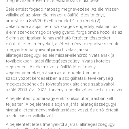
megnevezése: Élelmiszer-vállalkozás működése
Bejelentést fogadó hatóság megnevezése: Az élelmiszer-
vállalkozó az olyan élelmiszer-előállító létesítményt,
amelyhez a 853/2004/EK rendelet 4. cikkének (2)
bekezdése alapján nem szükséges engedély, valamint az
élelmiszer-csomagolóanyag gyártó, forgalomba hozó, és az
élelmiszer-iparban felhasználható fertőtlenítőszereket
előállító létesítményeket, a létesítmény telephelye szerinti
megyei kormányhivatal járási hivatala járási
állategészségügyi és élelmiszer-ellenőrző hivatalának (a
továbbiakban: járási állategészségügyi hivatal) köteles
bejelenteni. Az élelmiszer-előállító létesítmény
bejelentésének eljárására az e rendeletben nem
szabályozott kérdésekben a szolgáltatási tevékenység
megkezdésének és folytatásának általános szabályairól
szóló 2009. évi LXXVI. törvény rendelkezéseit kell alkalmazni.
A bejelentést postai vagy elektronikus úton, írásban kell
teljesíteni.A bejelentés alapján a járási állategészségügyi
hivatal a létesítményt nyilvántartásba veszi, és erről értesíti
az élelmiszer-vállalkozót.
A bejelentett létesítményekről a járási állategészségügyi