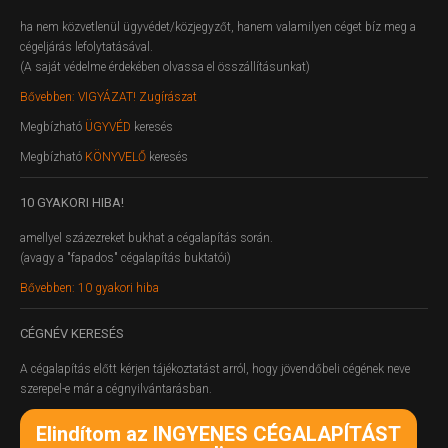
ha nem közvetlenül ügyvédet/közjegyzőt, hanem valamilyen céget bíz meg a
cégeljárás lefolytatásával.
(A saját védelme érdekében olvassa el összállításunkat)
Bővebben: VIGYÁZAT! Zugírászat
Megbízható
ÜGYVÉD
keresés
Megbízható
KÖNYVELŐ
keresés
10
GYAKORI HIBA!
amellyel százezreket bukhat a cégalapítás során.
(avagy a "fapados" cégalapítás buktatói)
Bővebben: 10 gyakori hiba
CÉGNÉV
KERESÉS
A cégalapítás előtt kérjen tájékoztatást arról, hogy jövendőbeli cégének neve
szerepel-e már a cégnyilvántarásban.
Elindítom az INGYENES CÉGALAPÍTÁST