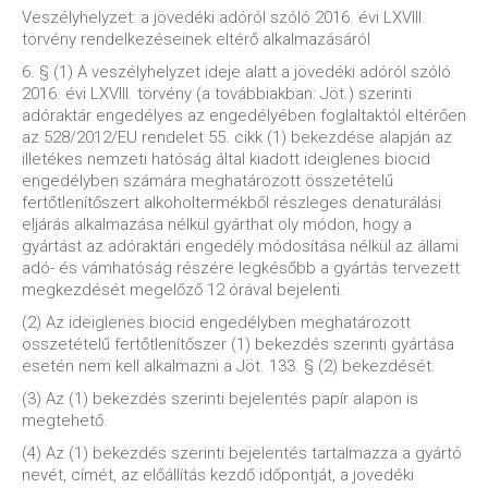
Veszélyhelyzet: a jövedéki adóról szóló 2016. évi LXVIII.
törvény rendelkezéseinek eltérő alkalmazásáról
6. § (1) A veszélyhelyzet ideje alatt a jövedéki adóról szóló
2016. évi LXVIII. törvény (a továbbiakban: Jöt.) szerinti
adóraktár engedélyes az engedélyében foglaltaktól eltérően
az 528/2012/EU rendelet 55. cikk (1) bekezdése alapján az
illetékes nemzeti hatóság által kiadott ideiglenes biocid
engedélyben számára meghatározott összetételű
fertőtlenítőszert alkoholtermékből részleges denaturálási
eljárás alkalmazása nélkül gyárthat oly módon, hogy a
gyártást az adóraktári engedély módosítása nélkül az állami
adó- és vámhatóság részére legkésőbb a gyártás tervezett
megkezdését megelőző 12 órával bejelenti.
(2) Az ideiglenes biocid engedélyben meghatározott
összetételű fertőtlenítőszer (1) bekezdés szerinti gyártása
esetén nem kell alkalmazni a Jöt. 133. § (2) bekezdését.
(3) Az (1) bekezdés szerinti bejelentés papír alapon is
megtehető.
(4) Az (1) bekezdés szerinti bejelentés tartalmazza a gyártó
nevét, címét, az előállítás kezdő időpontját, a jövedéki