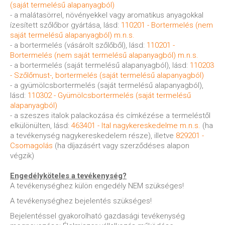
(saját termelésű alapanyagból)
- a malátasörrel, növényekkel vagy aromatikus anyagokkal
ízesített szőlőbor gyártása, lásd:
110201 - Bortermelés (nem
saját termelésű alapanyagból) m.n.s.
- a bortermelés (vásárolt szőlőből), lásd:
110201 -
Bortermelés (nem saját termelésű alapanyagból) m.n.s.
- a bortermelés (saját termelésű alapanyagból), lásd:
110203
- Szőlőmust-, bortermelés (saját termelésű alapanyagból)
- a gyümölcsbortermelés (saját termelésű alapanyagból),
lásd:
110302 - Gyümölcsbortermelés (saját termelésű
alapanyagból)
- a szeszes italok palackozása és címkézése a termeléstől
elkülönülten, lásd:
463401 - Ital nagykereskedelme m.n.s.
(ha
a tevékenység nagykereskedelem része), illetve
829201 -
Csomagolás
(ha díjazásért vagy szerződéses alapon
végzik)
Engedélyköteles a tevékenység?
A tevékenységhez külön engedély NEM szükséges!
A tevékenységhez bejelentés szükséges!
Bejelentéssel gyakorolható gazdasági tevékenység