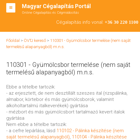
Magyar Cégalapítás Portál
Online Cégalapítás és Cégmódosítás
KFT ALAPÍTÁS
Cégalapítás info vonal:
+36 30 220 1100
BT ALAPÍTÁS
Főoldal
>
ÖVTJ kereső
>
110301 - Gyümölcsbor termelése (nem saját
RT ALAPÍTÁS
termelésű alapanyagból) m.n.s.
CÉGMÓDOSÍTÁS
110301 - Gyümölcsbor termelése (nem saját
ÁTALAKULÁS
termelésű alapanyagból) m.n.s.
TEÁOR SZÁMOK '08
Ebbe a tételbe tartozik:
- az erjesztett, de nem desztillált szeszes ital (rizspálinka,
ENGEDÉLYKÖTELES
almabor, körtebor és más gyümölcsborok, valamint
alkoholtartalmú italkeverékek) gyártása
KAPCSOLAT
- mézbort és más gyümölcsbort tartalmazó kevert italok
gyártása
IRODÁK
Nem ebbe a tételbe tartozik:
- a cefre lepárlása, lásd
110102 - Pálinka készítése (nem
saját termelésű alapanyagból)
,
110104 - Pálinka készítése