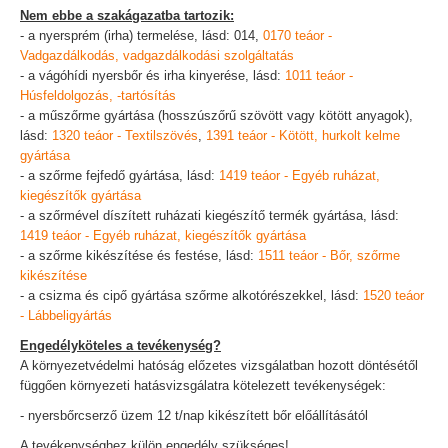
Nem ebbe a szakágazatba tartozik:
- a nyersprém (irha) termelése, lásd: 014,
0170 teáor -
Vadgazdálkodás, vadgazdálkodási szolgáltatás
- a vágóhídi nyersbőr és irha kinyerése, lásd:
1011 teáor -
Húsfeldolgozás, -tartósítás
- a műszőrme gyártása (hosszúszőrű szövött vagy kötött anyagok),
lásd:
1320 teáor - Textilszövés
,
1391 teáor - Kötött, hurkolt kelme
gyártása
- a szőrme fejfedő gyártása, lásd:
1419 teáor - Egyéb ruházat,
kiegészítők gyártása
- a szőrmével díszített ruházati kiegészítő termék gyártása, lásd:
1419 teáor - Egyéb ruházat, kiegészítők gyártása
- a szőrme kikészítése és festése, lásd:
1511 teáor - Bőr, szőrme
kikészítése
- a csizma és cipő gyártása szőrme alkotórészekkel, lásd:
1520 teáor
- Lábbeligyártás
Engedélyköteles a tevékenység?
A környezetvédelmi hatóság előzetes vizsgálatban hozott döntésétől
függően környezeti hatásvizsgálatra kötelezett tevékenységek:
- nyersbőrcserző üzem 12 t/nap kikészített bőr előállításától
A tevékenységhez külön engedély szükséges!