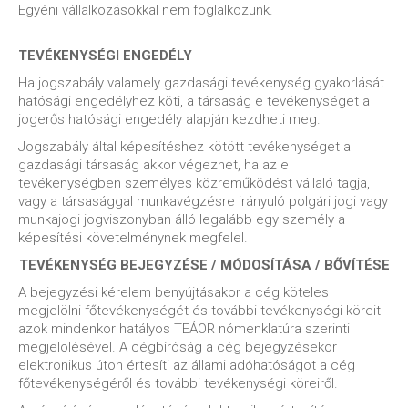
Egyéni vállalkozásokkal nem foglalkozunk.
TEVÉKENYSÉGI ENGEDÉLY
Ha jogszabály valamely gazdasági tevékenység gyakorlását
hatósági engedélyhez köti, a társaság e tevékenységet a
jogerős hatósági engedély alapján kezdheti meg.
Jogszabály által képesítéshez kötött tevékenységet a
gazdasági társaság akkor végezhet, ha az e
tevékenységben személyes közreműködést vállaló tagja,
vagy a társasággal munkavégzésre irányuló polgári jogi vagy
munkajogi jogviszonyban álló legalább egy személy a
képesítési követelménynek megfelel.
TEVÉKENYSÉG BEJEGYZÉSE / MÓDOSÍTÁSA / BŐVÍTÉSE
A bejegyzési kérelem benyújtásakor a cég köteles
megjelölni főtevékenységét és további tevékenységi köreit
azok mindenkor hatályos TEÁOR nómenklatúra szerinti
megjelölésével. A cégbíróság a cég bejegyzésekor
elektronikus úton értesíti az állami adóhatóságot a cég
főtevékenységéről és további tevékenységi köreiről.