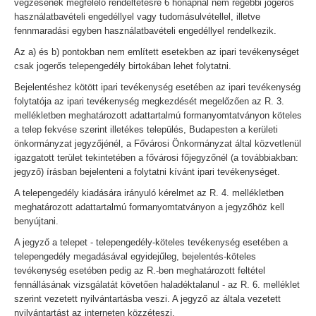
végzésének megfelelő rendeltetésre 6 hónapnál nem régebbi jogerős
használatbavételi engedéllyel vagy tudomásulvétellel, illetve
fennmaradási egyben használatbavételi engedéllyel rendelkezik.
Az a) és b) pontokban nem említett esetekben az ipari tevékenységet
csak jogerős telepengedély birtokában lehet folytatni.
Bejelentéshez kötött ipari tevékenység esetében az ipari tevékenység
folytatója az ipari tevékenység megkezdését megelőzően az R. 3.
mellékletben meghatározott adattartalmú formanyomtatványon köteles
a telep fekvése szerint illetékes település, Budapesten a kerületi
önkormányzat jegyzőjénél, a Fővárosi Önkormányzat által közvetlenül
igazgatott terület tekintetében a fővárosi főjegyzőnél (a továbbiakban:
jegyző) írásban bejelenteni a folytatni kívánt ipari tevékenységet.
A telepengedély kiadására irányuló kérelmet az R. 4. mellékletben
meghatározott adattartalmú formanyomtatványon a jegyzőhöz kell
benyújtani.
A jegyző a telepet - telepengedély-köteles tevékenység esetében a
telepengedély megadásával egyidejűleg, bejelentés-köteles
tevékenység esetében pedig az R.-ben meghatározott feltétel
fennállásának vizsgálatát követően haladéktalanul - az R. 6. melléklet
szerint vezetett nyilvántartásba veszi. A jegyző az általa vezetett
nyilvántartást az interneten közzéteszi.