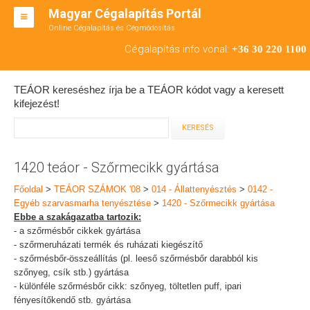
Magyar Cégalapítás Portál
Online Cégalapítás és Cégmódosítás
KFT ALAPÍTÁS
Cégalapítás info vonal:
+36 30 220 1100
BT ALAPÍTÁS
TEÁOR kereséshez írja be a TEÁOR kódot vagy a keresett
RT ALAPÍTÁS
kifejezést!
CÉGMÓDOSÍTÁS
ÁTALAKULÁS
1420 teáor - Szőrmecikk gyártása
TEÁOR SZÁMOK '08
Főoldal
>
TEÁOR SZÁMOK '08
>
014 - Állattenyésztés
>
0142 -
Egyéb szarvasmarha tenyésztése
>
1420 - Szőrmecikk gyártása
ENGEDÉLYKÖTELES
Ebbe a szakágazatba tartozik:
- a szőrmésbőr cikkek gyártása
KAPCSOLAT
- szőrmeruházati termék és ruházati kiegészítő
- szőrmésbőr-összeállítás (pl. leeső szőrmésbőr darabból kis
IRODÁK
szőnyeg, csík stb.) gyártása
- különféle szőrmésbőr cikk: szőnyeg, töltetlen puff, ipari
fényesítőkendő stb. gyártása