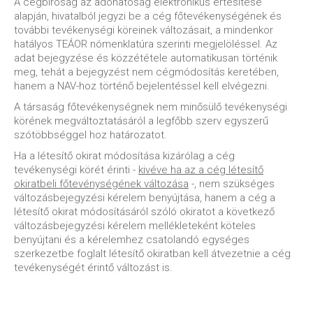
A cégbíróság az adóhatóság elektronikus értesítése
alapján, hivatalból jegyzi be a cég főtevékenységének és
további tevékenységi köreinek változásait, a mindenkor
hatályos TEÁOR nómenklatúra szerinti megjelöléssel. Az
adat bejegyzése és közzététele automatikusan történik
meg, tehát a bejegyzést nem cégmódosítás keretében,
hanem a NAV-hoz történő bejelentéssel kell elvégezni.
A társaság főtevékenységnek nem minősülő tevékenységi
körének megváltoztatásáról a legfőbb szerv egyszerű
szótöbbséggel hoz határozatot.
Ha a létesítő okirat módosítása kizárólag a cég
tevékenységi körét érinti -
kivéve ha az a cég létesítő
okiratbeli főtevénységének változása
-, nem szükséges
változásbejegyzési kérelem benyújtása, hanem a cég a
létesítő okirat módosításáról szóló okiratot a következő
változásbejegyzési kérelem mellékleteként köteles
benyújtani és a kérelemhez csatolandó egységes
szerkezetbe foglalt létesítő okiratban kell átvezetnie a cég
tevékenységét érintő változást is.