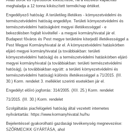
meghaladja a 12 tonna kikészített termék/nap értéket.
Engedélyező hatóság: A területileg illetékes - környezetvédelmi és
természetvédelmi hatóság engedélye. Területi környezetvédelmi és
természetvédelmi hatóságként megyei illetékességgel - e
bekezdésben foglalt kivétellel - a megyei kormányhivatal jár el.
Budapest főváros és Pest megye területére kiterjedő illetékességgel a
Pest Megyei Kormányhivatal ár el. A környezetvédelmi hatáskörben
eljáró megyei kormányhivatal (a továbbiakban: területi
környezetvédelmi hatóság) és a természetvédelmi hatáskörben eljáró
megyei kormányhivatal (a továbbiakban: területi természetvédelmi
hatóság), (a továbbiakban együtt: a területi környezetvédelmi és
természetvédelmi hatóság) különös illetékességgel a 71/2015. (III.
30.) Korm. rendelet 3. melléklet szerinti esetekben jár el.
Engedélyt előíró jogforrás: 314/2005. (XII. 25.) Korm. rendelet
71/2015. (III. 30.) Korm. rendelet
Szolgáltatás piacfelügeleti hatóság által vezetett internetes
nyilvántartás: https://www.kormanyhivatal.hu/hu
Bejelentéssel gyakorolható gazdasági tevékenység megnevezése:
SZŐRMECIKK GYÁRTÁSA, ahol