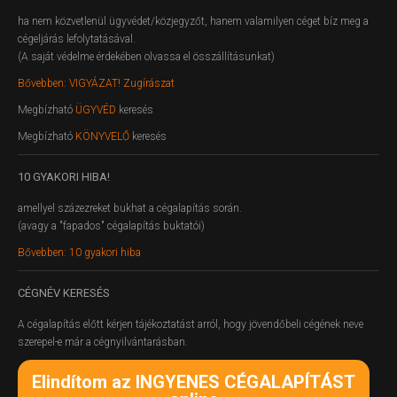
ha nem közvetlenül ügyvédet/közjegyzőt, hanem valamilyen céget bíz meg a
cégeljárás lefolytatásával.
(A saját védelme érdekében olvassa el összállításunkat)
Bővebben: VIGYÁZAT! Zugírászat
Megbízható
ÜGYVÉD
keresés
Megbízható
KÖNYVELŐ
keresés
10
GYAKORI HIBA!
amellyel százezreket bukhat a cégalapítás során.
(avagy a "fapados" cégalapítás buktatói)
Bővebben: 10 gyakori hiba
CÉGNÉV
KERESÉS
A cégalapítás előtt kérjen tájékoztatást arról, hogy jövendőbeli cégének neve
szerepel-e már a cégnyilvántarásban.
Elindítom az INGYENES CÉGALAPÍTÁST