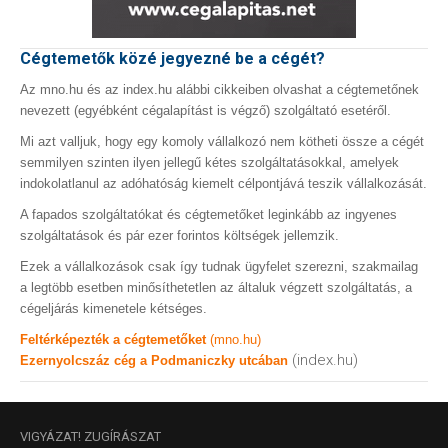
Cégtemetők közé jegyezné be a cégét?
Az mno.hu és az index.hu alábbi cikkeiben olvashat a cégtemetőnek
nevezett (egyébként cégalapítást is végző) szolgáltató esetéről.
Mi azt valljuk, hogy egy komoly vállalkozó nem kötheti össze a cégét
semmilyen szinten ilyen jellegű kétes szolgáltatásokkal, amelyek
indokolatlanul az adóhatóság kiemelt célpontjává teszik vállalkozását.
A fapados szolgáltatókat és cégtemetőket leginkább az ingyenes
szolgáltatások és pár ezer forintos költségek jellemzik.
Ezek a vállalkozások csak így tudnak ügyfelet szerezni, szakmailag
a legtöbb esetben minősíthetetlen az általuk végzett szolgáltatás, a
cégeljárás kimenetele kétséges.
Feltérképezték a cégtemetőket
(mno.hu)
(index.hu)
Ezernyolcszáz cég a Podmaniczky utcában
VIGYÁZAT!
ZUGÍRÁSZAT