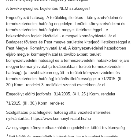
A tevékenységhez bejelentés NEM szükséges!
Engedélyező hatóság: A területileg illetékes - környezetvédelmi és
természetvédelmi hatóság engedélye. Területi környezetvédelmi és
természetvédelmi hatóságként megyei illetékességgel - e
bekezdésben foglalt kivétellel - a megyei kormányhivatal jár el.
Budapest főváros és Pest megye területére kiterjedő illetékességgel a
Pest Megyei Kormányhivatal ár el. A környezetvédelmi hatáskörben
eljáró megyei kormányhivatal (a továbbiakban: területi
környezetvédelmi hatóság) és a természetvédelmi hatáskörben eljáró
megyei kormányhivatal (a továbbiakban: területi természetvédelmi
hatóság), (a továbbiakban együtt: a területi környezetvédelmi és
természetvédelmi hatóság) különös illetékességgel a 71/2015. (III.
30.) Korm. rendelet 3. melléklet szerinti esetekben jár el.
Engedélyt előíró jogforrás: 314/2005. (XII. 25.) Korm. rendelet
71/2015. (III. 30.) Korm. rendelet
Szolgáltatás piacfelügeleti hatóság által vezetett internetes
nyilvántartás: https://www.kormanyhivatal.hu/hu
Az egységes környezethasználati engedélyhez kötött tevékenység:
Állati bőrök és nyersbőrök kikészítése, ha a kezelési kapacitás