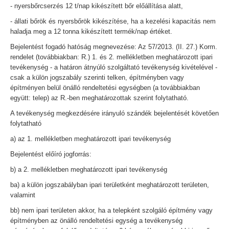
- nyersbőrcserzés 12 t/nap kikészített bőr előállítása alatt,
- állati bőrök és nyersbőrök kikészítése, ha a kezelési kapacitás nem
haladja meg a 12 tonna kikészített termék/nap értéket.
Bejelentést fogadó hatóság megnevezése: Az 57/2013. (II. 27.) Korm.
rendelet (továbbiakban: R.) 1. és 2. mellékletben meghatározott ipari
tevékenység - a határon átnyúló szolgáltató tevékenység kivételével -
csak a külön jogszabály szerinti telken, építményben vagy
építményen belül önálló rendeltetési egységben (a továbbiakban
együtt: telep) az R.-ben meghatározottak szerint folytatható.
A tevékenység megkezdésére irányuló szándék bejelentését követően
folytatható
a) az 1. mellékletben meghatározott ipari tevékenység
Bejelentést előíró jogforrás:
b) a 2. mellékletben meghatározott ipari tevékenység
ba) a külön jogszabályban ipari területként meghatározott területen,
valamint
bb) nem ipari területen akkor, ha a telepként szolgáló építmény vagy
építményben az önálló rendeltetési egység a tevékenység