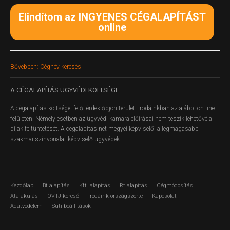
Elindítom az INGYENES CÉGALAPÍTÁST
online
Bővebben: Cégnév keresés
A
CÉGALAPÍTÁS ÜGYVÉDI KÖLTSÉGE
A cégalapítás költségei felől érdeklődjön területi irodáinkban az alábbi on-line
felületen.
Némely esetben az ügyvédi kamara előírásai nem teszik lehetővé a
díjak feltüntetését. A cegalapitas.net megyei képviselői a legmagasabb
szakmai színvonalat képviselő ügyvédek.
Kezdőlap
Bt alapítás
Kft. alapítás
Rt alapítás
Cégmódosítás
Átalakulás
ÖVTJ kereső
Irodáink országszerte
Kapcsolat
Adatvédelem
Süti beállítások