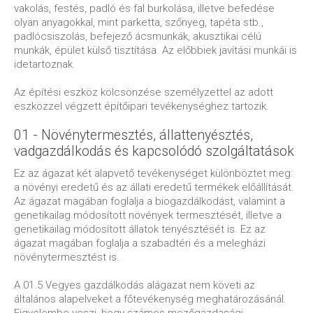
vakolás, festés, padló és fal burkolása, illetve befedése
olyan anyagokkal, mint parketta, szőnyeg, tapéta stb.,
padlócsiszolás, befejező ácsmunkák, akusztikai célú
munkák, épület külső tisztítása. Az előbbiek javítási munkái is
idetartoznak.
Az építési eszköz kölcsönzése személyzettel az adott
eszközzel végzett építőipari tevékenységhez tartozik.
01 - Növénytermesztés, állattenyésztés,
vadgazdálkodás és kapcsolódó szolgáltatások
Ez az ágazat két alapvető tevékenységet különböztet meg:
a növényi eredetű és az állati eredetű termékek előállítását.
Az ágazat magában foglalja a biogazdálkodást, valamint a
genetikailag módosított növények termesztését, illetve a
genetikailag módosított állatok tenyésztését is. Ez az
ágazat magában foglalja a szabadtéri és a melegházi
növénytermesztést is.
A 01.5 Vegyes gazdálkodás alágazat nem követi az
általános alapelveket a főtevékenység meghatározásánál.