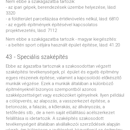
Nem ebbe a szakágazatba tartozik:
- az ipari gépek, berendezések üzembe helyezése, lásd:
3320
- a földterület parcellázása értéknövelés nélkül, lásd: 6810
- az egyéb építmények építésével kapcsolatos
projektvezetés, lásd: 7112
Nem ebbe a szakágazatba tartozik - magyar kiegészítés:
- a beltéri sport céljára használt épület építése, lásd: 41.20
43 - Speciális szaképítés
Ebbe az ágazatba tartoznak a szakosodottan végzett
szaképítési tevékenységek, pl. épület és egyéb építmény
egyes részeinek építése, valamint a kapcsolódó előkészítő
munkák végzése. Ezek a munkák általában a különböző
építményeknél bizonyos szempontból azonos
szakképzettséget vagy eszközöket igényelnek. Ilyen például
a cölöpverés, az alapozás, a vasszerkezet építése, a
betonozás, a falazás, a kőlerakás, az állványozás, a
tetőfedés stb., de a nem saját előállítású acélszerkezet
felállítása is idetartozik. A szaképítés szakosodott
tevékenységeit általában alvállalkozói szerződések alapján