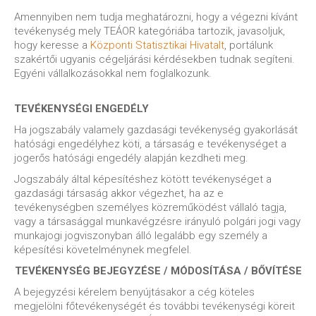
Amennyiben nem tudja meghatározni, hogy a végezni kívánt
tevékenység mely TEÁOR kategóriába tartozik, javasoljuk,
hogy keresse a
Központi Statisztikai Hivatalt
, portálunk
szakértői ugyanis cégeljárási kérdésekben tudnak segíteni.
Egyéni vállalkozásokkal nem foglalkozunk.
TEVÉKENYSÉGI ENGEDÉLY
Ha jogszabály valamely gazdasági tevékenység gyakorlását
hatósági engedélyhez köti, a társaság e tevékenységet a
jogerős hatósági engedély alapján kezdheti meg.
Jogszabály által képesítéshez kötött tevékenységet a
gazdasági társaság akkor végezhet, ha az e
tevékenységben személyes közreműködést vállaló tagja,
vagy a társasággal munkavégzésre irányuló polgári jogi vagy
munkajogi jogviszonyban álló legalább egy személy a
képesítési követelménynek megfelel.
TEVÉKENYSÉG BEJEGYZÉSE / MÓDOSÍTÁSA / BŐVÍTÉSE
A bejegyzési kérelem benyújtásakor a cég köteles
megjelölni főtevékenységét és további tevékenységi köreit