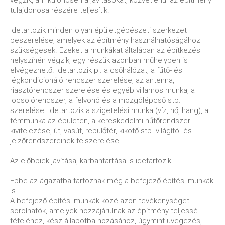
végzik, ám különösen a javításokat, közvetlenül az építmény
tulajdonosa részére teljesítik.
Idetartozik minden olyan épületgépészeti szerkezet
beszerelése, amelyek az építmény használhatóságához
szükségesek. Ezeket a munkákat általában az építkezés
helyszínén végzik, egy részük azonban műhelyben is
elvégezhető. Idetartozik pl. a csőhálózat, a fűtő- és
légkondicionáló rendszer szerelése, az antenna,
riasztórendszer szerelése és egyéb villamos munka, a
locsolórendszer, a felvonó és a mozgólépcső stb.
szerelése. Idetartozik a szigetelési munka (víz, hő, hang), a
fémmunka az épületen, a kereskedelmi hűtőrendszer
kivitelezése, út, vasút, repülőtér, kikötő stb. világító- és
jelzőrendszereinek felszerelése.
Az előbbiek javítása, karbantartása is idetartozik.
Ebbe az ágazatba tartoznak még a befejező építési munkák
is.
A befejező építési munkák közé azon tevékenységet
sorolhatók, amelyek hozzájárulnak az építmény teljessé
tételéhez, kész állapotba hozásához, úgymint üvegezés,