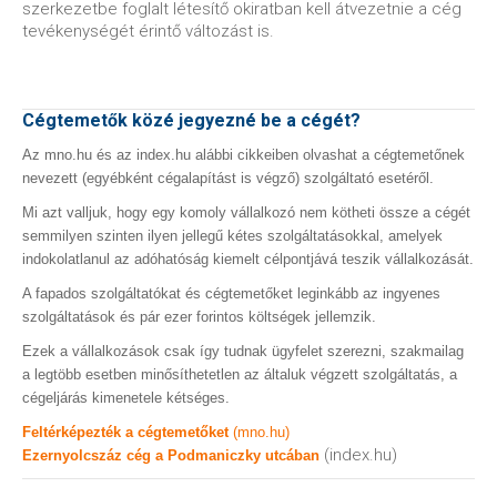
szerkezetbe foglalt létesítő okiratban kell átvezetnie a cég
tevékenységét érintő változást is.
Cégtemetők közé jegyezné be a cégét?
Az mno.hu és az index.hu alábbi cikkeiben olvashat a cégtemetőnek
nevezett (egyébként cégalapítást is végző) szolgáltató esetéről.
Mi azt valljuk, hogy egy komoly vállalkozó nem kötheti össze a cégét
semmilyen szinten ilyen jellegű kétes szolgáltatásokkal, amelyek
indokolatlanul az adóhatóság kiemelt célpontjává teszik vállalkozását.
A fapados szolgáltatókat és cégtemetőket leginkább az ingyenes
szolgáltatások és pár ezer forintos költségek jellemzik.
Ezek a vállalkozások csak így tudnak ügyfelet szerezni, szakmailag
a legtöbb esetben minősíthetetlen az általuk végzett szolgáltatás, a
cégeljárás kimenetele kétséges.
Feltérképezték a cégtemetőket
(mno.hu)
(index.hu)
Ezernyolcszáz cég a Podmaniczky utcában