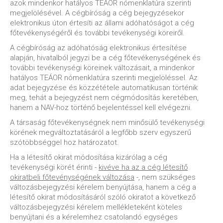
azok mindenkor hatályos TEÁOR nómenklatúra szerinti
megjelölésével. A cégbíróság a cég bejegyzésekor
elektronikus úton értesíti az állami adóhatóságot a cég
főtevékenységéről és további tevékenységi köreiről.
A cégbíróság az adóhatóság elektronikus értesítése
alapján, hivatalból jegyzi be a cég főtevékenységének és
további tevékenységi köreinek változásait, a mindenkor
hatályos TEÁOR nómenklatúra szerinti megjelöléssel. Az
adat bejegyzése és közzététele automatikusan történik
meg, tehát a bejegyzést nem cégmódosítás keretében,
hanem a NAV-hoz történő bejelentéssel kell elvégezni.
A társaság főtevékenységnek nem minősülő tevékenységi
körének megváltoztatásáról a legfőbb szerv egyszerű
szótöbbséggel hoz határozatot.
Ha a létesítő okirat módosítása kizárólag a cég
tevékenységi körét érinti -
kivéve ha az a cég létesítő
okiratbeli főtevénységének változása
-, nem szükséges
változásbejegyzési kérelem benyújtása, hanem a cég a
létesítő okirat módosításáról szóló okiratot a következő
változásbejegyzési kérelem mellékleteként köteles
benyújtani és a kérelemhez csatolandó egységes