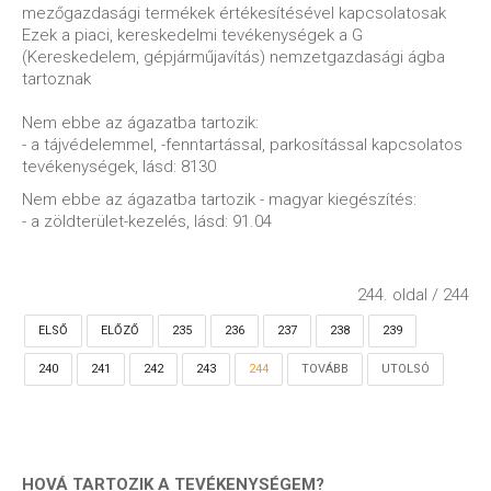
mezőgazdasági termékek értékesítésével kapcsolatosak
Ezek a piaci, kereskedelmi tevékenységek a G
(Kereskedelem, gépjárműjavítás) nemzetgazdasági ágba
tartoznak
Nem ebbe az ágazatba tartozik:
- a tájvédelemmel, -fenntartással, parkosítással kapcsolatos
tevékenységek, lásd: 8130
Nem ebbe az ágazatba tartozik - magyar kiegészítés:
- a zöldterület-kezelés, lásd: 91.04
244. oldal / 244
ELSŐ
ELŐZŐ
235
236
237
238
239
240
241
242
243
244
TOVÁBB
UTOLSÓ
HOVÁ TARTOZIK A TEVÉKENYSÉGEM?