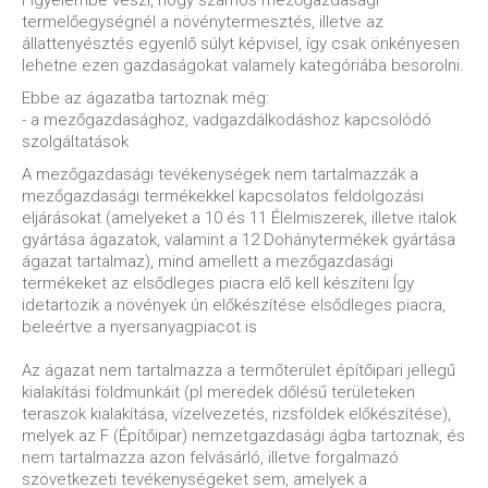
Figyelembe veszi, hogy számos mezőgazdasági
termelőegységnél a növénytermesztés, illetve az
állattenyésztés egyenlő súlyt képvisel, így csak önkényesen
lehetne ezen gazdaságokat valamely kategóriába besorolni.
Ebbe az ágazatba tartoznak még:
- a mezőgazdasághoz, vadgazdálkodáshoz kapcsolódó
szolgáltatások
A mezőgazdasági tevékenységek nem tartalmazzák a
mezőgazdasági termékekkel kapcsolatos feldolgozási
eljárásokat (amelyeket a 10 és 11 Élelmiszerek, illetve italok
gyártása ágazatok, valamint a 12 Dohánytermékek gyártása
ágazat tartalmaz), mind amellett a mezőgazdasági
termékeket az elsődleges piacra elő kell készíteni Így
idetartozik a növények ún előkészítése elsődleges piacra,
beleértve a nyersanyagpiacot is
Az ágazat nem tartalmazza a termőterület építőipari jellegű
kialakítási földmunkáit (pl meredek dőlésű területeken
teraszok kialakítása, vízelvezetés, rizsföldek előkészítése),
melyek az F (Építőipar) nemzetgazdasági ágba tartoznak, és
nem tartalmazza azon felvásárló, illetve forgalmazó
szövetkezeti tevékenységeket sem, amelyek a