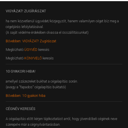
VIGYÁZAT!
ZUGÍRÁSZAT
ha nem közvetlenül ügyvédet/közjegyzőt, hanem valamilyen céget bíz meg a
cégeljárás lefolytatásával.
(A saját védelme érdekében olvassa el összállításunkat)
Bővebben: VIGYÁZAT! Zugírászat
Megbízható
ÜGYVÉD
keresés
Megbízható
KÖNYVELŐ
keresés
10
GYAKORI HIBA!
amellyel százezreket bukhat a cégalapítás során.
(avagy a "fapados" cégalapítás buktatói)
Bővebben: 10 gyakori hiba
CÉGNÉV
KERESÉS
A cégalapítás előtt kérjen tájékoztatást arról, hogy jövendőbeli cégének neve
szerepel-e már a cégnyilvántarásban.