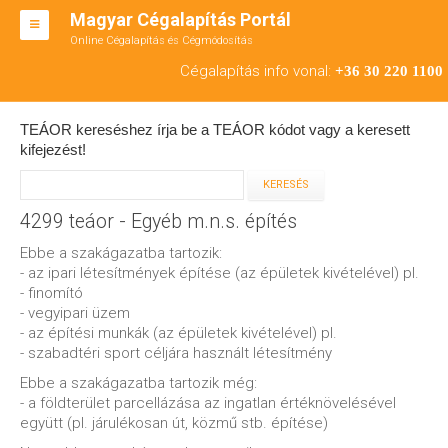
Magyar Cégalapítás Portál
Online Cégalapítás és Cégmódosítás
KFT ALAPÍTÁS
Cégalapítás info vonal:
+36 30 220 1100
BT ALAPÍTÁS
TEÁOR kereséshez írja be a TEÁOR kódot vagy a keresett
RT ALAPÍTÁS
kifejezést!
CÉGMÓDOSÍTÁS
4299 teáor - Egyéb m.n.s. építés
ÁTALAKULÁS
Ebbe a szakágazatba tartozik:
TEÁOR SZÁMOK '08
- az ipari létesítmények építése (az épületek kivételével) pl.
- finomító
ENGEDÉLYKÖTELES
- vegyipari üzem
- az építési munkák (az épületek kivételével) pl.
KAPCSOLAT
- szabadtéri sport céljára használt létesítmény
Ebbe a szakágazatba tartozik még:
IRODÁK
- a földterület parcellázása az ingatlan értéknövelésével
együtt (pl. járulékosan út, közmű stb. építése)