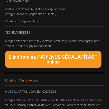
10
GYAKORI HIBA!
amellyel százezreket bukhat a cégalapítás során.
(avagy a "fapados" cégalapítás buktatói)
Bővebben: 10 gyakori hiba
CÉGNÉV
KERESÉS
A cégalapítás előtt kérjen tájékoztatást arról, hogy jövendőbeli cégének neve
szerepel-e már a cégnyilvántarásban.
Elindítom az INGYENES CÉGALAPÍTÁST
online
Bővebben: Cégnév keresés
A
CÉGALAPÍTÁS ÜGYVÉDI KÖLTSÉGE
A cégalapítás költségei felől érdeklődjön területi irodáinkban az alábbi on-line
felületen.
Némely esetben az ügyvédi kamara előírásai nem teszik lehetővé a