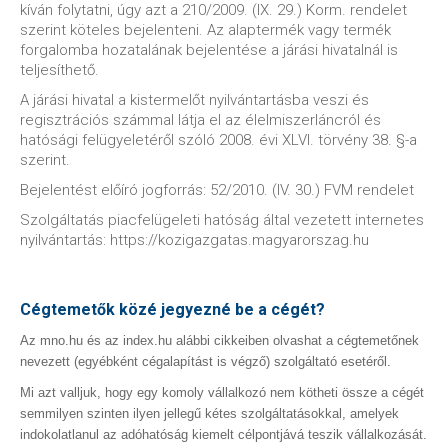
kíván folytatni, úgy azt a 210/2009. (IX. 29.) Korm. rendelet
szerint köteles bejelenteni. Az alaptermék vagy termék
forgalomba hozatalának bejelentése a járási hivatalnál is
teljesíthető.
A járási hivatal a kistermelőt nyilvántartásba veszi és
regisztrációs számmal látja el az élelmiszerláncról és
hatósági felügyeletéről szóló 2008. évi XLVI. törvény 38. §-a
szerint.
Bejelentést előíró jogforrás: 52/2010. (IV. 30.) FVM rendelet
Szolgáltatás piacfelügeleti hatóság által vezetett internetes
nyilvántartás: https://kozigazgatas.magyarorszag.hu
Cégtemetők közé jegyezné be a cégét?
Az mno.hu és az index.hu alábbi cikkeiben olvashat a cégtemetőnek
nevezett (egyébként cégalapítást is végző) szolgáltató esetéről.
Mi azt valljuk, hogy egy komoly vállalkozó nem kötheti össze a cégét
semmilyen szinten ilyen jellegű kétes szolgáltatásokkal, amelyek
indokolatlanul az adóhatóság kiemelt célpontjává teszik vállalkozását.