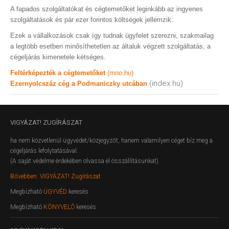
A fapados szolgáltatókat és cégtemetőket leginkább az ingyenes
szolgáltatások és pár ezer forintos költségek jellemzik.
Ezek a vállalkozások csak így tudnak ügyfelet szerezni, szakmailag
a legtöbb esetben minősíthetetlen az általuk végzett szolgáltatás, a
cégeljárás kimenetele kétséges.
Feltérképezték a cégtemetőket
(mno.hu)
(index.hu)
Ezernyolcszáz cég a Podmaniczky utcában
VIGYÁZAT!
ZUGÍRÁSZAT
ha nem közvetlenül ügyvédet/közjegyzőt, hanem valamilyen céget bíz meg a
cégeljárás lefolytatásával.
(A saját védelme érdekében olvassa el összállításunkat)
Bővebben: VIGYÁZAT! Zugírászat
Megbízható
ÜGYVÉD
keresés
Megbízható
KÖNYVELŐ
keresés