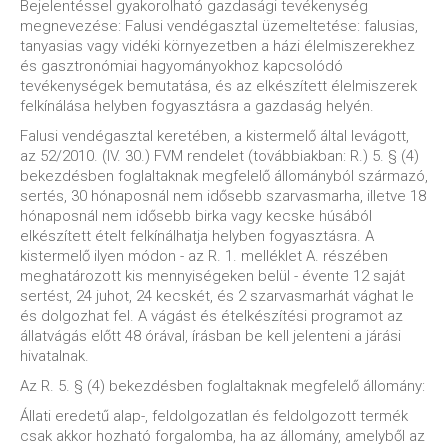
Bejelentéssel gyakorolható gazdasági tevékenység
megnevezése: Falusi vendégasztal üzemeltetése: falusias,
tanyasias vagy vidéki környezetben a házi élelmiszerekhez
és gasztronómiai hagyományokhoz kapcsolódó
tevékenységek bemutatása, és az elkészített élelmiszerek
felkínálása helyben fogyasztásra a gazdaság helyén.
Falusi vendégasztal keretében, a kistermelő által levágott,
az 52/2010. (IV. 30.) FVM rendelet (továbbiakban: R.) 5. § (4)
bekezdésben foglaltaknak megfelelő állományból származó,
sertés, 30 hónaposnál nem idősebb szarvasmarha, illetve 18
hónaposnál nem idősebb birka vagy kecske húsából
elkészített ételt felkínálhatja helyben fogyasztásra. A
kistermelő ilyen módon - az R. 1. melléklet A. részében
meghatározott kis mennyiségeken belül - évente 12 saját
sertést, 24 juhot, 24 kecskét, és 2 szarvasmarhát vághat le
és dolgozhat fel. A vágást és ételkészítési programot az
állatvágás előtt 48 órával, írásban be kell jelenteni a járási
hivatalnak.
Az R. 5. § (4) bekezdésben foglaltaknak megfelelő állomány:
Állati eredetű alap-, feldolgozatlan és feldolgozott termék
csak akkor hozható forgalomba, ha az állomány, amelyből az