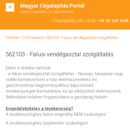
Magyar Cégalapítás Portál
Online Cégalapítás és Cégmódosítás
KFT ALAPÍTÁS
Cégalapítás info vonal:
+36 30 220 1100
BT ALAPÍTÁS
Főoldal
>
ÖVTJ kereső
>
562103 - Falusi vendégasztal szolgáltatás
RT ALAPÍTÁS
562103 - Falusi vendégasztal szolgáltatás
CÉGMÓDOSÍTÁS
ÁTALAKULÁS
Ebbe a tételbe tartozik:
- a falusi vendégasztal szolgáltatás - falusias, tanyasias vagy
TEÁOR SZÁMOK '08
vidéki környezetben a házi élelmiszerekhez és
gasztronómiai hagyományokhoz kapcsolódó
ENGEDÉLYKÖTELES
tevékenységek bemutatása, és az elkészített élelmiszerek
felkínálása helyben fogyasztásra a gazdaság helyén
KAPCSOLAT
Engedélyköteles a tevékenység?
IRODÁK
A tevékenységhez külön engedély NEM szükséges!
A tevékenységhez bejelentés szükséges!