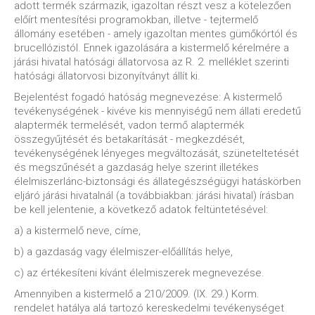
adott termék származik, igazoltan részt vesz a kötelezően
előírt mentesítési programokban, illetve - tejtermelő
állomány esetében - amely igazoltan mentes gümőkórtól és
brucellózistól. Ennek igazolására a kistermelő kérelmére a
járási hivatal hatósági állatorvosa az R. 2. melléklet szerinti
hatósági állatorvosi bizonyítványt állít ki.
Bejelentést fogadó hatóság megnevezése: A kistermelő
tevékenységének - kivéve kis mennyiségű nem állati eredetű
alaptermék termelését, vadon termő alaptermék
összegyűjtését és betakarítását - megkezdését,
tevékenységének lényeges megváltozását, szüneteltetését
és megszűnését a gazdaság helye szerint illetékes
élelmiszerlánc-biztonsági és állategészségügyi hatáskörben
eljáró járási hivatalnál (a továbbiakban: járási hivatal) írásban
be kell jelentenie, a következő adatok feltüntetésével:
a) a kistermelő neve, címe,
b) a gazdaság vagy élelmiszer-előállítás helye,
c) az értékesíteni kívánt élelmiszerek megnevezése.
Amennyiben a kistermelő a 210/2009. (IX. 29.) Korm.
rendelet hatálya alá tartozó kereskedelmi tevékenységet