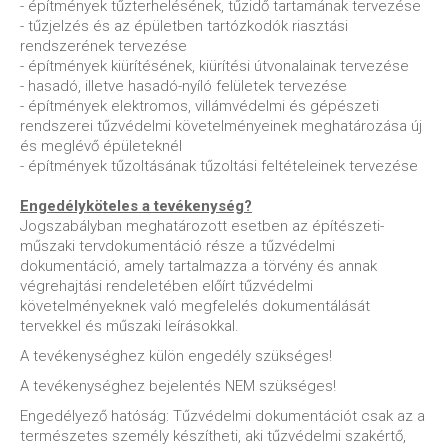
- építmények tűzterhelésének, tűzidő tartamának tervezése
- tűzjelzés és az épületben tartózkodók riasztási
rendszerének tervezése
- építmények kiürítésének, kiürítési útvonalainak tervezése
- hasadó, illetve hasadó-nyíló felületek tervezése
- építmények elektromos, villámvédelmi és gépészeti
rendszerei tűzvédelmi követelményeinek meghatározása új
és meglévő épületeknél
- építmények tűzoltásának tűzoltási feltételeinek tervezése
Engedélyköteles a tevékenység?
Jogszabályban meghatározott esetben az építészeti-
műszaki tervdokumentáció része a tűzvédelmi
dokumentáció, amely tartalmazza a törvény és annak
végrehajtási rendeletében előírt tűzvédelmi
követelményeknek való megfelelés dokumentálását
tervekkel és műszaki leírásokkal.
A tevékenységhez külön engedély szükséges!
A tevékenységhez bejelentés NEM szükséges!
Engedélyező hatóság: Tűzvédelmi dokumentációt csak az a
természetes személy készítheti, aki tűzvédelmi szakértő,