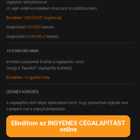
cégeljárás lefolytatásával.
(A saját védelme érdekében olvassa el összállításunkat)
Bővebben: VIGYÁZAT! Zugírászat
Megbízható
ÜGYVÉD
keresés
Megbízható
KÖNYVELŐ
keresés
10
GYAKORI HIBA!
amellyel százezreket bukhat a cégalapítás során.
(avagy a "fapados" cégalapítás buktatói)
Bővebben: 10 gyakori hiba
CÉGNÉV
KERESÉS
A cégalapítás előtt kérjen tájékoztatást arról, hogy jövendőbeli cégének neve
szerepel-e már a cégnyilvántarásban.
Elindítom az INGYENES CÉGALAPÍTÁST
online