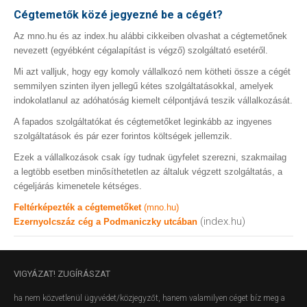
Cégtemetők közé jegyezné be a cégét?
Az mno.hu és az index.hu alábbi cikkeiben olvashat a cégtemetőnek
nevezett (egyébként cégalapítást is végző) szolgáltató esetéről.
Mi azt valljuk, hogy egy komoly vállalkozó nem kötheti össze a cégét
semmilyen szinten ilyen jellegű kétes szolgáltatásokkal, amelyek
indokolatlanul az adóhatóság kiemelt célpontjává teszik vállalkozását.
A fapados szolgáltatókat és cégtemetőket leginkább az ingyenes
szolgáltatások és pár ezer forintos költségek jellemzik.
Ezek a vállalkozások csak így tudnak ügyfelet szerezni, szakmailag
a legtöbb esetben minősíthetetlen az általuk végzett szolgáltatás, a
cégeljárás kimenetele kétséges.
Feltérképezték a cégtemetőket
(mno.hu)
(index.hu)
Ezernyolcszáz cég a Podmaniczky utcában
VIGYÁZAT!
ZUGÍRÁSZAT
ha nem közvetlenül ügyvédet/közjegyzőt, hanem valamilyen céget bíz meg a