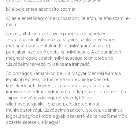
a) a természetes személyazonosító adatokat,
b) a bejelentés azonosító számát,
c) az elérhetőségi címet (postacím, telefon, telefaxszám, e-
mail).
A szolgáltatási tevékenység megkezdésének és
folytatásának általános szabályairól szóló törvényben
meghatározott adatokon túl a nyilvántartásnak a b)
pontjában szereplő adatai is nyilvánosak. A c) pontjában
meghatározott adatok nyilvánossága tekintetében a
tűzvédelmi tervező nyilatkozata irányadó.
Az országos kamarákon belül a Magyar Mérnöki Kamara
legalább építési, tartószerkezeti, épületgépészeti,
közlekedési, hírközlési, vízgazdálkodási, vízépítési,
környezetvédelmi, földmérő és térképészeti, erdészeti és
faipari, mezőgazdasági, gépészeti, hő- és
villamosenergetikai, gázipari, elektrotechnikai,
munkabiztonsági, tűzvédelmi szakterületeken, valamint a
jogosultsághoz kötött egyéb szakértői és tervezői mérnöki
szakterületeken, a Magyar