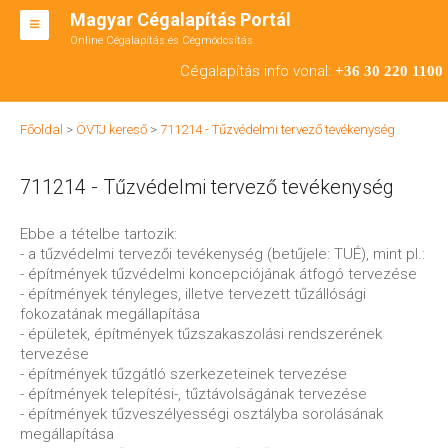
Magyar Cégalapítás Portál
Online Cégalapítás és Cégmódosítás
KFT ALAPÍTÁS
Cégalapítás info vonal:
+36 30 220 1100
BT ALAPÍTÁS
Főoldal
>
ÖVTJ kereső
>
711214 - Tűzvédelmi tervező tevékenység
RT ALAPÍTÁS
711214 - Tűzvédelmi tervező tevékenység
CÉGMÓDOSÍTÁS
ÁTALAKULÁS
Ebbe a tételbe tartozik:
- a tűzvédelmi tervezői tevékenység (betűjele: TUÉ), mint pl.:
TEÁOR SZÁMOK '08
- építmények tűzvédelmi koncepciójának átfogó tervezése
- építmények tényleges, illetve tervezett tűzállósági
ENGEDÉLYKÖTELES
fokozatának megállapítása
- épületek, építmények tűzszakaszolási rendszerének
KAPCSOLAT
tervezése
- építmények tűzgátló szerkezeteinek tervezése
IRODÁK
- építmények telepítési-, tűztávolságának tervezése
- építmények tűzveszélyességi osztályba sorolásának
megállapítása