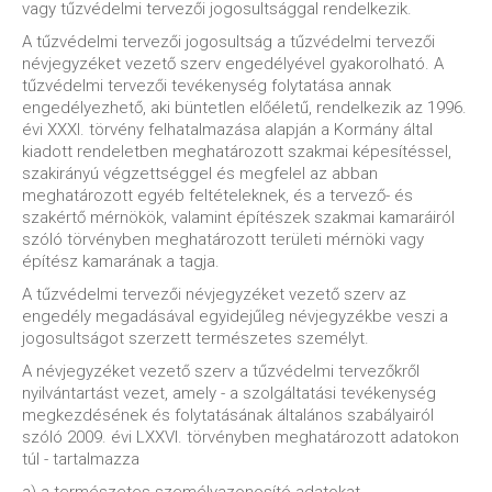
vagy tűzvédelmi tervezői jogosultsággal rendelkezik.
A tűzvédelmi tervezői jogosultság a tűzvédelmi tervezői
névjegyzéket vezető szerv engedélyével gyakorolható. A
tűzvédelmi tervezői tevékenység folytatása annak
engedélyezhető, aki büntetlen előéletű, rendelkezik az 1996.
évi XXXI. törvény felhatalmazása alapján a Kormány által
kiadott rendeletben meghatározott szakmai képesítéssel,
szakirányú végzettséggel és megfelel az abban
meghatározott egyéb feltételeknek, és a tervező- és
szakértő mérnökök, valamint építészek szakmai kamaráiról
szóló törvényben meghatározott területi mérnöki vagy
építész kamarának a tagja.
A tűzvédelmi tervezői névjegyzéket vezető szerv az
engedély megadásával egyidejűleg névjegyzékbe veszi a
jogosultságot szerzett természetes személyt.
A névjegyzéket vezető szerv a tűzvédelmi tervezőkről
nyilvántartást vezet, amely - a szolgáltatási tevékenység
megkezdésének és folytatásának általános szabályairól
szóló 2009. évi LXXVI. törvényben meghatározott adatokon
túl - tartalmazza