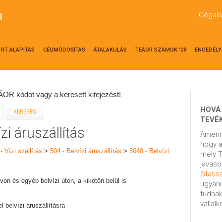
Cégala
l
RT ALAPÍTÁS
CÉGMÓDOSÍTÁS
ÁTALAKULÁS
TEÁOR SZÁMOK '08
ENGEDÉLY
OR kódot vagy a keresett kifejezést!
HOVÁ
TEVÉ
zi áruszállítás
Amenn
hogy a
- Vízi szállítás
>
504 - Belvízi áruszállítás
>
5040 - Belvízi
mely T
javaso
Statisz
avon és egyéb belvízi úton, a kikötőn belül is
ugyani
tudnak
vállal
 belvízi áruszállításra