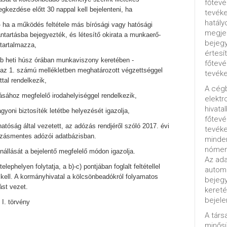
főtevé
kezdése előtt 30 nappal kell bejelenteni, ha
tevéke
hatály
- ha a működés feltétele más bírósági vagy hatósági
megjel
vántartásba bejegyezték, és létesítő okirata a munkaerő-
bejegy
tartalmazza,
értesí
lább heti húsz órában munkaviszony keretében -
főtevé
y az 1. számú mellékletben meghatározott végzettséggel
tevéke
tal rendelkezik,
A cég
ásához megfelelő irodahelyiséggel rendelkezik,
elektr
hivata
vagyoni biztosíték letétbe helyezését igazolja,
főtev
hatóság által vezetett, az adózás rendjéről szóló 2017. évi
tevéke
tozásmentes adózói adatbázisban.
minde
nómenk
ennállását a bejelentő megfelelő módon igazolja.
Az ada
lephelyen folytatja, a b)-c) pontjában foglalt feltétellel
automa
kell. A kormányhivatal a kölcsönbeadókról folyamatos
bejeg
ást vezet.
kereté
bejele
 I. törvény
A tár
minősü