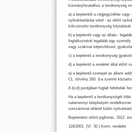
kormányhivatalhoz a tevékenység meg
a) a bejelentőt a cégjegyzékbe vagy 
nyilvántartásba vétel - az előírt nyil
kölcsönzési tevékenység folytatását 
b) a bejelentő vagy az általa - lega
foglalkoztatott legalább egy személ
vagy szakmai képesítéssel, gyakorlat
c) a bejelentő a tevékenység gyakorl
d) a bejelentő a rendelet által előírt 
e) a bejelentő szerepel az állami adó
CL. törvény 260. §-a szerinti köztar
A b)-d) pontjában foglalt feltételek f
Ha a bejelentő a tevékenységét több te
valamennyi telephelyén rendelkeznie 
sorszámmal ellátott külön nyilvántart
Bejelentést előíró jogforrás: 2012. évi
118/2001. (VI. 30.) Korm. rendelet