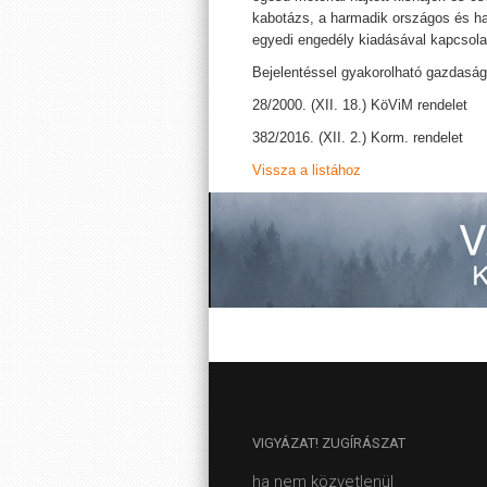
kabotázs, a harmadik országos és h
egyedi engedély kiadásával kapcsol
Bejelentéssel gyakorolható gazdaság
28/2000. (XII. 18.) KöViM rendelet
382/2016. (XII. 2.) Korm. rendelet
Vissza a listához
VIGYÁZAT!
ZUGÍRÁSZAT
ha nem közvetlenül