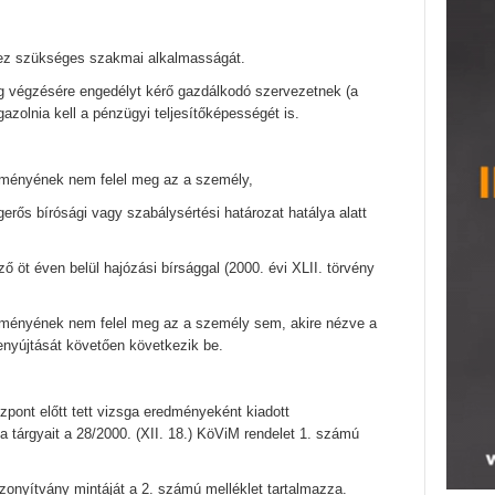
ez szükséges szakmai alkalmasságát.
g végzésére engedélyt kérő gazdálkodó szervezetnek (a
gazolnia kell a pénzügyi teljesítőképességét is.
ményének nem felel meg az a személy,
jogerős bírósági vagy szabálysértési határozat hatálya alatt
ő öt éven belül hajózási bírsággal (2000. évi XLII. törvény
ményének nem felel meg az a személy sem, akire nézve a
enyújtását követően következik be.
pont előtt tett vizsga eredményeként kiadott
a tárgyait a 28/2000. (XII. 18.) KöViM rendelet 1. számú
izonyítvány mintáját a 2. számú melléklet tartalmazza.