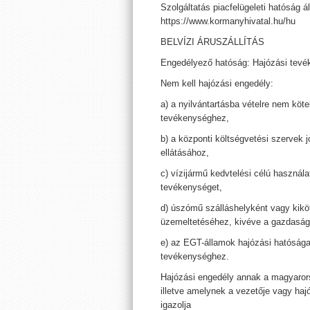
Szolgáltatás piacfelügeleti hatóság ál
https://www.kormanyhivatal.hu/hu
BELVÍZI ÁRUSZÁLLÍTÁS
Engedélyező hatóság: Hajózási tevé
Nem kell hajózási engedély:
a) a nyilvántartásba vételre nem köt
tevékenységhez,
b) a központi költségvetési szervek j
ellátásához,
c) vízijármű kedvtelési célú használat
tevékenységet,
d) úszómű szálláshelyként vagy kiköt
üzemeltetéséhez, kivéve a gazdasági 
e) az EGT-államok hajózási hatóságai 
tevékenységhez.
Hajózási engedély annak a magyaror
illetve amelynek a vezetője vagy haj
igazolja