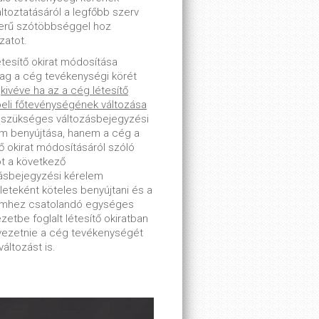
toztatásáról a legfőbb szerv
erű szótöbbséggel hoz
zatot.
étesítő okirat módosítása
lag a cég tevékenységi körét
-
kivéve ha az a cég létesítő
beli főtevénységének változása
 szükséges változásbejegyzési
m benyújtása, hanem a cég a
tő okirat módosításáról szóló
ot a következő
ásbejegyzési kérelem
leteként köteles benyújtani és a
emhez csatolandó egységes
zetbe foglalt létesítő okiratban
tvezetnie a cég tevékenységét
változást is.