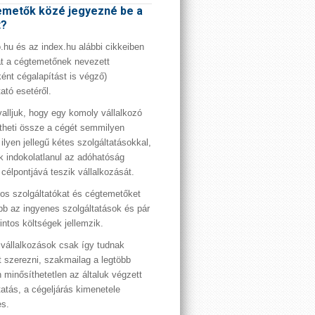
metők közé jegyezné be a
t?
hu és az index.hu alábbi cikkeiben
t a cégtemetőnek nevezett
ént cégalapítást is végző)
tató esetéről.
valljuk, hogy egy komoly vállalkozó
theti össze a cégét semmilyen
 ilyen jellegű kétes szolgáltatásokkal,
 indokolatlanul az adóhatóság
 célpontjává teszik vállalkozását.
os szolgáltatókat és cégtemetőket
bb az ingyenes szolgáltatások és pár
rintos költségek jellemzik.
vállalkozások csak így tudnak
t szerezni, szakmailag a legtöbb
 minősíthetetlen az általuk végzett
tatás, a cégeljárás kimenetele
es.