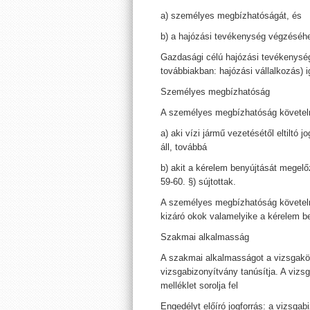
a) személyes megbízhatóságát, és
b) a hajózási tevékenység végzéséh
Gazdasági célú hajózási tevékenysé
továbbiakban: hajózási vállalkozás) i
Személyes megbízhatóság
A személyes megbízhatóság követel
a) aki vízi jármű vezetésétől eltiltó 
áll, továbbá
b) akit a kérelem benyújtását megelőz
59-60. §) sújtottak.
A személyes megbízhatóság követel
kizáró okok valamelyike a kérelem b
Szakmai alkalmasság
A szakmai alkalmasságot a vizsgaköz
vizsgabizonyítvány tanúsítja. A vizsg
melléklet sorolja fel
Engedélyt előíró jogforrás: a vizsgab