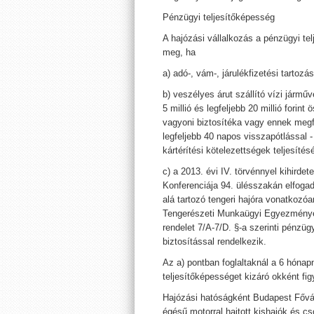
Pénzügyi teljesítőképesség
A hajózási vállalkozás a pénzügyi t
meg, ha
a) adó-, vám-, járulékfizetési tartozá
b) veszélyes árut szállító vízi járm
5 millió és legfeljebb 20 millió forint
vagyoni biztosítéka vagy ennek megfe
legfeljebb 40 napos visszapótlással 
kártérítési kötelezettségek teljesítés
c) a 2013. évi IV. törvénnyel kihird
Konferenciája 94. ülésszakán elfoga
alá tartozó tengeri hajóra vonatkozó
Tengerészeti Munkaügyi Egyezményen 
rendelet 7/A-7/D. §-a szerinti pénzügy
biztosítással rendelkezik.
Az a) pontban foglaltaknál a 6 hónap
teljesítőképességet kizáró okként fi
Hajózási hatóságként Budapest Fővár
égésű motorral hajtott kishajók és c