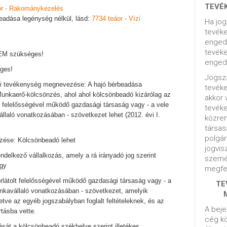
TEVÉ
or - Rakománykezelés
beadása legénység nélkül, lásd:
7734 teáor - Vízi
Ha jog
tevéke
engedé
tevéke
NEM szükséges!
engedé
ges!
Jogsza
gi tevékenység megnevezése: A hajó bérbeadása
tevék
 Munkaerő-kölcsönzés, ahol ahol kölcsönbeadó kizárólag az
akkor 
olt felelősségével működő gazdasági társaság vagy - a vele
tevék
laló vonatkozásában - szövetkezet lehet (2012. évi I.
közrem
társas
polgár
zése: Kölcsönbeadó lehet
jogvis
ndelkező vállalkozás, amely a rá irányadó jog szerint
szemé
agy
megfel
orlátolt felelősségével működő gazdasági társaság vagy - a
TE
nkavállaló vonatkozásában - szövetkezet, amelyik
letve az egyéb jogszabályban foglalt feltételeknek, és az
A beje
rtásba vette.
cég kö
sát a kölcsönbeadó székhelye szerint illetékes