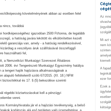
Cégte
cégé
eljesítőképesség követelményének abban az esetben felel
Az mno.
olvasha
sa nincs, továbbá
(egyébk
szolgál
űvei hordképességéhez igazodóan 2500 Ft/tonna, de legalább
 összegű, a hatóság javára lekötött és elkülönítetten kezelt
Mi azt 
lelő garanciája van, amely - a hatóság rendelkezésével,
nem kö
- kizárólag a veszélyes áruk szállításával összefüggő
szinten
ére használható fel,
amelyek
kiemelt
etett, a Nemzetközi Munkaügyi Szervezet Általános
dott 2006. évi Tengerészeti Munkaügyi Egyezmény hatálya
A fapad
an a tengeri hajók hajózásra alkalmasságának a
leginká
alapuló feltételeiről szóló 67/2015. (XI. 18.) NFM
ezer fo
i biztosítékkal és 17. § (5) bekezdése szerinti
Ezek a 
ügyfele
nál régebbi köztartozásokat kell a pénzügyi
esetben
gyelembe venni.
szolgál
os Kormányhivatala jár el a hajózási tevékenység, a belső
kétség
sónakok korlátozás alá eső területen való üzemeltetése, a