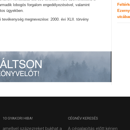
Feltér
armadik lobogós forgalom engedélyezésével, valamint
Ezerny
atos ügyekben.
utcába
i tevékenység megnevezése: 2000. évi XLII. törvény
10
GYAKORI HIBA!
CÉGNÉV
KERESÉS
amellyel százezreket bukhat a
A cégalapítás előtt kérjen