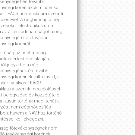
kenységét és további
nységi köreit azok mindenkor
os TEÁOR nómenklatúra szerinti
ölésével. A cégbíróság a cég
zésekor elektronikus úton
ti az állami adóhatóságot a cég
kenységéről és további
nységi köreiről.
bíróság az adóhatóság
onikus értesítése alapján,
lból jegyzi be a cég
ékenységének és további
nységi köreinek változásait, a
nkor hatályos TEÁOR
latúra szerinti megjelöléssel.
t bejegyzése és közzététele
tikusan történik meg, tehát a
yzést nem cégmódosítás
ben, hanem a NAV-hoz történő
ntéssel kell elvégezni.
saság főtevékenységnek nem
lő tevékenységi körének