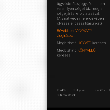
ügyvédet/közjegyzőt, hanem
valamilyen céget bíz meg a
cégeljárás lefolytatásával.
(A saját védelme érdekében
olvassa el összállításunkat)
Bővebben: VIGYÁZAT!
Zugírászat
Megbízható
ÜGYVÉD
keresés
Megbízható
KÖNYVELŐ
keresés
Kezdőlap
Bt alapítás
Kft. alapítás
Süti beállítások