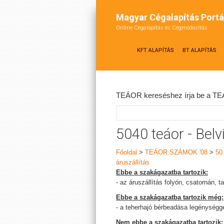
Magyar Cégalapítás Portá
Online Cégalapítás és Cégmódosítás
KFT ALAPÍTÁS
BT ALAPÍTÁS
TEÁOR kereséshez írja be a TEÁ
5040 teáor - Belví
Főoldal
>
TEÁOR SZÁMOK '08
>
50 
áruszállítás
Ebbe a szakágazatba tartozik:
- az áruszállítás folyón, csatornán, t
Ebbe a szakágazatba tartozik még:
- a teherhajó bérbeadása legénységgel
Nem ebbe a szakágazatba tartozik: