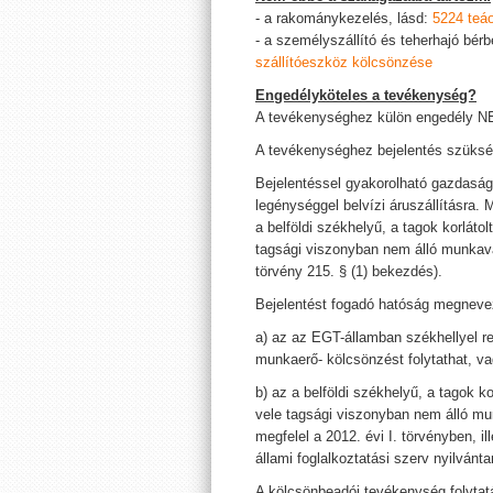
- a rakománykezelés, lásd:
5224 teá
- a személyszállító és teherhajó bér
szállítóeszköz kölcsönzése
Engedélyköteles a tevékenység?
A tevékenységhez külön engedély 
A tevékenységhez bejelentés szüksé
Bejelentéssel gyakorolható gazdasá
legénységgel belvízi áruszállításra.
a belföldi székhelyű, a tagok korlát
tagsági viszonyban nem álló munkavál
törvény 215. § (1) bekezdés).
Bejelentést fogadó hatóság megneve
a) az az EGT-államban székhellyel re
munkaerő- kölcsönzést folytathat, v
b) az a belföldi székhelyű, a tagok k
vele tagsági viszonyban nem álló mu
megfelel a 2012. évi I. törvényben, il
állami foglalkoztatási szerv nyilvánta
A kölcsönbeadói tevékenység folytatá