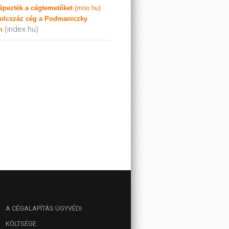
képezték a cégtemetőket
(mno.hu)
olcszáz cég a Podmaniczky
(index.hu)
n
A
CÉGALAPÍTÁS ÜGYVÉDI
KÖLTSÉGE