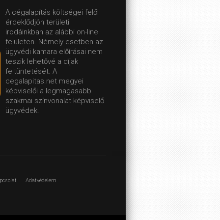
A cégalapítás költségei felől
érdeklődjön területi
irodáinkban az alábbi on-line
felületen.
Némely esetben az
ügyvédi kamara előírásai nem
teszik lehetővé a díjak
feltüntetését. A
cegalapitas.net megyei
képviselői a legmagasabb
szakmai színvonalat képviselő
ügyvédek.
pcsolat
Adatvédelem