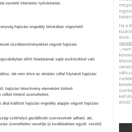
tal vezetett internetes nyilvántartás:
megvál
egysz
határo
Ha a l
kenység hajózási engedély birtokában végezhető.
kizáró
érinti 
okirat
elezett úszólétesítményekkel végzett hajózási
-, nem
kérele
ogszabályban előírt feladatainak saját eszközökkel való
létesí
okirat
változ
ához, ide nem értve az oktatási céllal folytatott hajózási
mellék
kérel
ő, hajózási létesítmény elemeként történő
szerke
célból történő üzemeltetést,
kell á
érintő 
által kiállított hajózási engedély alapján végzett hajózási
szági székhelyű gazdálkodó szervezetnek adható, aki,
ózási üzemeltetési vezetője (a továbbiakban együtt: vezető)