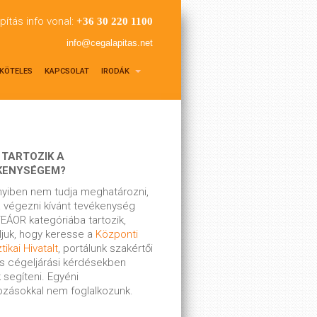
pítás info vonal:
+36 30 220 1100
info@cegalapitas.net
KÖTELES
KAPCSOLAT
IRODÁK
 TARTOZIK A
KENYSÉGEM?
yiben nem tudja meghatározni,
 végezni kívánt tevékenység
EÁOR kategóriába tartozik,
ljuk, hogy keresse a
Központi
tikai Hivatalt
, portálunk szakértői
s cégeljárási kérdésekben
 segíteni. Egyéni
kozásokkal nem foglalkozunk.