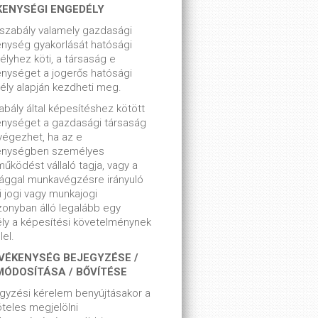
KENYSÉGI ENGEDÉLY
szabály valamely gazdasági
nység gyakorlását hatósági
lyhez köti, a társaság e
nységet a jogerős hatósági
ly alapján kezdheti meg.
bály által képesítéshez kötött
enységet a gazdasági társaság
végezhet, ha az e
enységben személyes
űködést vállaló tagja, vagy a
ággal munkavégzésre irányuló
i jogi vagy munkajogi
zonyban álló legalább egy
ly a képesítési követelménynek
el.
VÉKENYSÉG BEJEGYZÉSE /
MÓDOSÍTÁSA / BŐVÍTÉSE
gyzési kérelem benyújtásakor a
teles megjelölni