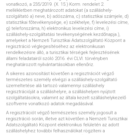
vonatkozó, a 235/2019. (X. 15.) Korm. rendelet 2.
mellékletben meghatározott adatokat (a szálláshely-
szolgáltató a) neve, b) adószáma, c) statisztikai számjele, d)
statisztikai főtevékenysége, e) székhelye, f) levelezési címe,
g) telefonszáma, h) elektronikus levelezési címe, i)
szálláshely-szolgáltatási tevékenységének kezdőnapja.),
amelyeket a Nemzeti Turisztikai Adatszolgáltató Központ a
regisztráció véglegesítéséhez az elektronikusan
rendelkezésre álló, a turisztikai térségek fejlesztésének
állami feladatairól szóló 2016. évi CLVI. törvényben
meghatározott nyilvántartásokban ellenőriz.
A sikeres azonosítást követően a regisztrációt végző
természetes személy elvégzi a szálláshely-szolgáltató
üzemeltetése alá tartozó valamennyi szálláshely
regisztrációját a szálláshelyre, a szálláshelyen nyújtott
szolgáltatásokra, valamint az általa kezelt szálláshelykezelő
szoftverre vonatkozó adatok megadásával.
A regisztrációt végző természetes személy jogosult a
regisztráció során, illetve azt követően a Nemzeti Turisztikai
Adatszolgáltató Központ elektronikus felületén az adott
szálláshelyhez további felhasználókat rögzíteni a