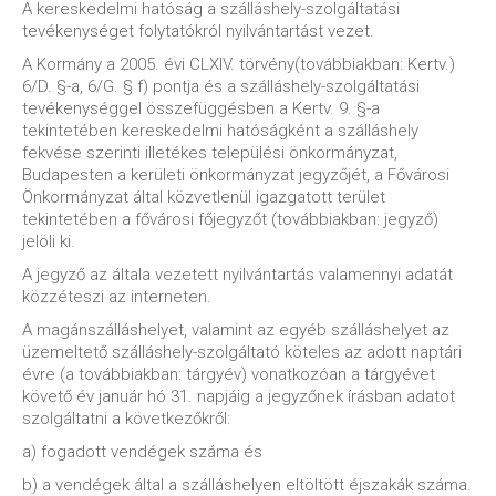
A kereskedelmi hatóság a szálláshely-szolgáltatási
tevékenységet folytatókról nyilvántartást vezet.
A Kormány a 2005. évi CLXIV. törvény(továbbiakban: Kertv.)
6/D. §-a, 6/G. § f) pontja és a szálláshely-szolgáltatási
tevékenységgel összefüggésben a Kertv. 9. §-a
tekintetében kereskedelmi hatóságként a szálláshely
fekvése szerinti illetékes települési önkormányzat,
Budapesten a kerületi önkormányzat jegyzőjét, a Fővárosi
Önkormányzat által közvetlenül igazgatott terület
tekintetében a fővárosi főjegyzőt (továbbiakban: jegyző)
jelöli ki.
A jegyző az általa vezetett nyilvántartás valamennyi adatát
közzéteszi az interneten.
A magánszálláshelyet, valamint az egyéb szálláshelyet az
üzemeltető szálláshely-szolgáltató köteles az adott naptári
évre (a továbbiakban: tárgyév) vonatkozóan a tárgyévet
követő év január hó 31. napjáig a jegyzőnek írásban adatot
szolgáltatni a következőkről:
a) fogadott vendégek száma és
b) a vendégek által a szálláshelyen eltöltött éjszakák száma.