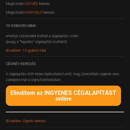
Megbízható
ÜGYVÉD
keresés
Megbízható
KÖNYVELŐ
keresés
10
GYAKORI HIBA!
amellyel százezreket bukhat a cégalapítás során.
(avagy a "fapados" cégalapítás buktatói)
Bővebben: 10 gyakori hiba
CÉGNÉV
KERESÉS
A cégalapítás előtt kérjen tájékoztatást arról, hogy jövendőbeli cégének neve
szerepel-e már a cégnyilvántarásban.
Elindítom az INGYENES CÉGALAPÍTÁST
online
Bővebben: Cégnév keresés