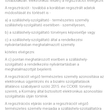
továbbiakban: elektronikus felület) a regisztrációt elvégezni.
A regisztrációt - továbbá a korábban regisztrált adatok
módosítását és törlését is -
a) a szálláshely-szolgáltató - természetes személy
szálláshely-szolgáltató esetében - személyesen,
b) a szálláshely-szolgáltató törvényes képviselője vagy
c) a szálláshely-szolgáltató által a rendelkezési
nyilvántartásban meghatalmazott személy
köteles elvégezni.
A c) pontan meghatározott esetben a szálláshely-
szolgáltató a rendelkezési nyilvántartásban a
meghatalmazottját bejelenti.
A regisztrációt végző természetes személy azonosítása az
elektronikus ügyintézés és a bizalmi szolgáltatások
általános szabályairól szóló 2015. évi CCXXII. törvény
szerinti, a Kormány által biztosított elektronikus azonosítási
szolgáltatás útján történik.
A regisztrációs eljárás során a regisztrációt végző
természetes személy megadja a szálláshely-szolgáltatóra