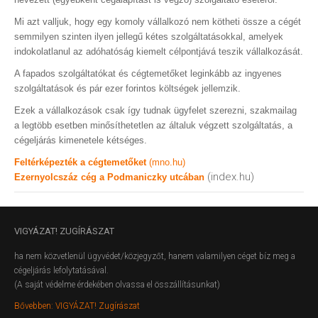
Mi azt valljuk, hogy egy komoly vállalkozó nem kötheti össze a cégét
semmilyen szinten ilyen jellegű kétes szolgáltatásokkal, amelyek
indokolatlanul az adóhatóság kiemelt célpontjává teszik vállalkozását.
A fapados szolgáltatókat és cégtemetőket leginkább az ingyenes
szolgáltatások és pár ezer forintos költségek jellemzik.
Ezek a vállalkozások csak így tudnak ügyfelet szerezni, szakmailag
a legtöbb esetben minősíthetetlen az általuk végzett szolgáltatás, a
cégeljárás kimenetele kétséges.
Feltérképezték a cégtemetőket
(mno.hu)
(index.hu)
Ezernyolcszáz cég a Podmaniczky utcában
VIGYÁZAT!
ZUGÍRÁSZAT
ha nem közvetlenül ügyvédet/közjegyzőt, hanem valamilyen céget bíz meg a
cégeljárás lefolytatásával.
(A saját védelme érdekében olvassa el összállításunkat)
Bővebben: VIGYÁZAT! Zugírászat