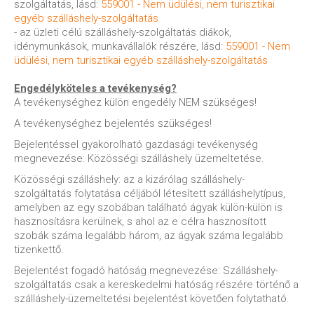
szolgáltatás, lásd:
559001 - Nem üdülési, nem turisztikai
egyéb szálláshely-szolgáltatás
- az üzleti célú szálláshely-szolgáltatás diákok,
idénymunkások, munkavállalók részére, lásd:
559001 - Nem
üdülési, nem turisztikai egyéb szálláshely-szolgáltatás
Engedélyköteles a tevékenység?
A tevékenységhez külön engedély NEM szükséges!
A tevékenységhez bejelentés szükséges!
Bejelentéssel gyakorolható gazdasági tevékenység
megnevezése: Közösségi szálláshely üzemeltetése.
Közösségi szálláshely: az a kizárólag szálláshely-
szolgáltatás folytatása céljából létesített szálláshelytípus,
amelyben az egy szobában található ágyak külön-külön is
hasznosításra kerülnek, s ahol az e célra hasznosított
szobák száma legalább három, az ágyak száma legalább
tizenkettő.
Bejelentést fogadó hatóság megnevezése: Szálláshely-
szolgáltatás csak a kereskedelmi hatóság részére történő a
szálláshely-üzemeltetési bejelentést követően folytatható.