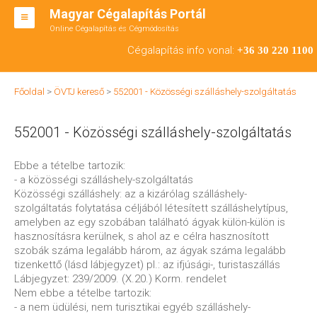
Magyar Cégalapítás Portál
Online Cégalapítás és Cégmódosítás
KFT ALAPÍTÁS
Cégalapítás info vonal:
+36 30 220 1100
BT ALAPÍTÁS
Főoldal
>
ÖVTJ kereső
>
552001 - Közösségi szálláshely-szolgáltatás
RT ALAPÍTÁS
552001 - Közösségi szálláshely-szolgáltatás
CÉGMÓDOSÍTÁS
ÁTALAKULÁS
Ebbe a tételbe tartozik:
- a közösségi szálláshely-szolgáltatás
TEÁOR SZÁMOK '08
Közösségi szálláshely: az a kizárólag szálláshely-
szolgáltatás folytatása céljából létesített szálláshelytípus,
ENGEDÉLYKÖTELES
amelyben az egy szobában található ágyak külön-külön is
hasznosításra kerülnek, s ahol az e célra hasznosított
KAPCSOLAT
szobák száma legalább három, az ágyak száma legalább
tizenkettő (lásd lábjegyzet) pl.: az ifjúsági-, turistaszállás
IRODÁK
Lábjegyzet: 239/2009. (X.20.) Korm. rendelet
Nem ebbe a tételbe tartozik:
- a nem üdülési, nem turisztikai egyéb szálláshely-