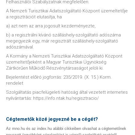
Felhasználói Szabályzatnak megfelelően.
A Nemzeti Turisztikai Adatszolgáltató Központ üzemeltetője
a regisztrációt elutasítja, ha
a) azt nem az arra jogosult kezdeményezte,
b) a regisztrálni kívánó szálláshely-szolgáltató adószáma
megegyezik egy, már regisztrált szálláshely-szolgáltató
adószámával.
A Kormány a Nemzeti Turisztikai Adatszolgáltató Központ
üzemeltetőjeként a Magyar Turisztikai Ügynökség
Zártkörűen Működő Részvénytársaságot jelöli ki.
Bejelentést előíró jogforrás: 235/2019. (X. 15.) Korm.
rendelet
Szolgáltatás piacfelügeleti hatóság által vezetett internetes
nyilvántartás: https://info.ntak.hu/regisztracio/
Cégtemetők közé jegyezné be a cégét?
Az mno.hu és az index.hu alábbi cikkeiben olvashat a cégtemetőnek
nevezett (egyébként cégalapítást is végző) szolgáltató esetéről.