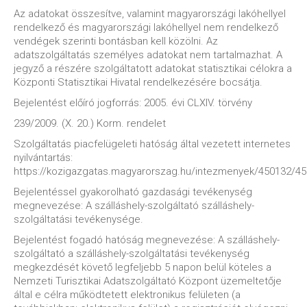
Az adatokat összesítve, valamint magyarországi lakóhellyel
rendelkező és magyarországi lakóhellyel nem rendelkező
vendégek szerinti bontásban kell közölni. Az
adatszolgáltatás személyes adatokat nem tartalmazhat. A
jegyző a részére szolgáltatott adatokat statisztikai célokra a
Központi Statisztikai Hivatal rendelkezésére bocsátja.
Bejelentést előíró jogforrás: 2005. évi CLXIV. törvény
239/2009. (X. 20.) Korm. rendelet
Szolgáltatás piacfelügeleti hatóság által vezetett internetes
nyilvántartás:
https://kozigazgatas.magyarorszag.hu/intezmenyek/450132/4
Bejelentéssel gyakorolható gazdasági tevékenység
megnevezése: A szálláshely-szolgáltató szálláshely-
szolgáltatási tevékenysége.
Bejelentést fogadó hatóság megnevezése: A szálláshely-
szolgáltató a szálláshely-szolgáltatási tevékenység
megkezdését követő legfeljebb 5 napon belül köteles a
Nemzeti Turisztikai Adatszolgáltató Központ üzemeltetője
által e célra működtetett elektronikus felületen (a